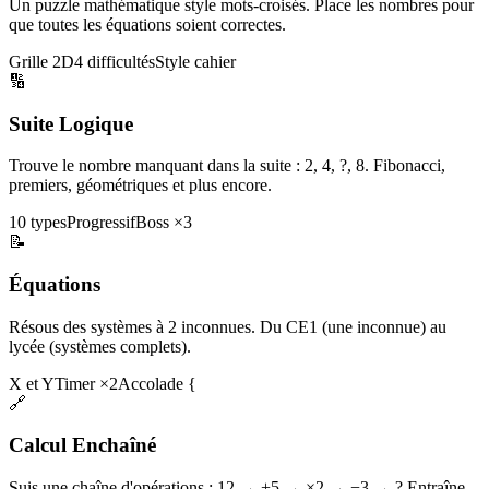
Un puzzle mathématique style mots-croisés. Place les nombres pour
que toutes les équations soient correctes.
Grille 2D
4 difficultés
Style cahier
🔢
Suite Logique
Trouve le nombre manquant dans la suite : 2, 4, ?, 8. Fibonacci,
premiers, géométriques et plus encore.
10 types
Progressif
Boss ×3
📝
Équations
Résous des systèmes à 2 inconnues. Du CE1 (une inconnue) au
lycée (systèmes complets).
X et Y
Timer ×2
Accolade {
🔗
Calcul Enchaîné
Suis une chaîne d'opérations : 12 → +5 → ×2 → −3 → ? Entraîne