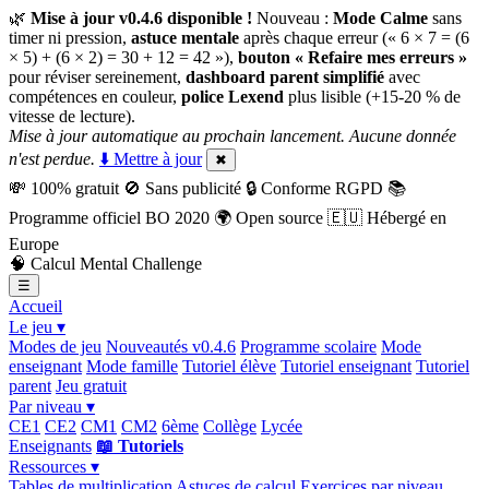
🌿
Mise à jour v0.4.6 disponible !
Nouveau :
Mode Calme
sans
timer ni pression,
astuce mentale
après chaque erreur (« 6 × 7 = (6
× 5) + (6 × 2) = 30 + 12 = 42 »),
bouton « Refaire mes erreurs »
pour réviser sereinement,
dashboard parent simplifié
avec
compétences en couleur,
police Lexend
plus lisible (+15-20 % de
vitesse de lecture).
Mise à jour automatique au prochain lancement. Aucune donnée
n'est perdue.
⬇️ Mettre à jour
✖
💸
100% gratuit
🚫
Sans publicité
🔒
Conforme RGPD
📚
Programme officiel BO 2020
🌍
Open source
🇪🇺
Hébergé en
Europe
🧠
Calcul Mental Challenge
☰
Accueil
Le jeu ▾
Modes de jeu
Nouveautés v0.4.6
Programme scolaire
Mode
enseignant
Mode famille
Tutoriel élève
Tutoriel enseignant
Tutoriel
parent
Jeu gratuit
Par niveau ▾
CE1
CE2
CM1
CM2
6ème
Collège
Lycée
Enseignants
📖 Tutoriels
Ressources ▾
Tables de multiplication
Astuces de calcul
Exercices par niveau