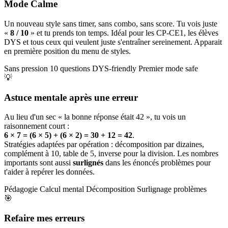
Mode Calme
Un nouveau style sans timer, sans combo, sans score. Tu vois juste
«
8 / 10
» et tu prends ton temps. Idéal pour les CP-CE1, les élèves
DYS et tous ceux qui veulent juste s'entraîner sereinement. Apparait
en première position du menu de styles.
Sans pression
10 questions
DYS-friendly
Premier mode safe
💡
Astuce mentale après une erreur
Au lieu d'un sec « la bonne réponse était 42 », tu vois un
raisonnement court :
6 × 7 = (6 × 5) + (6 × 2) = 30 + 12 = 42
.
Stratégies adaptées par opération : décomposition par dizaines,
complément à 10, table de 5, inverse pour la division. Les nombres
importants sont aussi
surlignés
dans les énoncés problèmes pour
t'aider à repérer les données.
Pédagogie
Calcul mental
Décomposition
Surlignage problèmes
🎯
Refaire mes erreurs