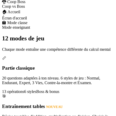
🐉 Coop Boss
Coop vs Boss
🏠 Accueil
Écran d'accueil
🏫 Mode classe
Mode enseignant
12 modes de jeu
Chaque mode entraîne une compétence différente du calcul mental
📏
Partie classique
20 questions adaptées à ton niveau. 6 styles de jeu : Normal,
Endurant, Expert, 3 Vies, Contre-la-montre et Examen.
13 opérations
6 styles
Boss & bonus
🎯
Entraînement tables
NOUVEAU