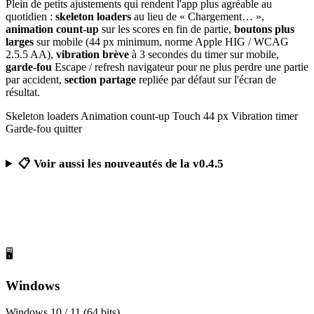
Plein de petits ajustements qui rendent l'app plus agréable au
quotidien :
skeleton loaders
au lieu de « Chargement… »,
animation count-up
sur les scores en fin de partie,
boutons plus
larges
sur mobile (44 px minimum, norme Apple HIG / WCAG
2.5.5 AA),
vibration brève
à 3 secondes du timer sur mobile,
garde-fou
Escape / refresh navigateur pour ne plus perdre une partie
par accident,
section partage
repliée par défaut sur l'écran de
résultat.
Skeleton loaders
Animation count-up
Touch 44 px
Vibration timer
Garde-fou quitter
📋 Voir aussi les nouveautés de la v0.4.5
Télécharger Calcul Mental Challenge
Gratuit, sans publicité, sans compte obligatoire
🖥️
Windows
Windows 10 / 11 (64 bits)