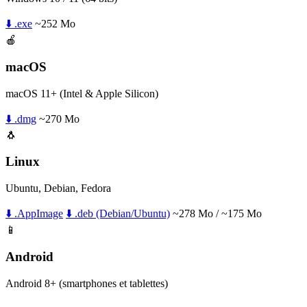
⬇️ .exe
~252 Mo
🍎
macOS
macOS 11+ (Intel & Apple Silicon)
⬇️ .dmg
~270 Mo
🐧
Linux
Ubuntu, Debian, Fedora
⬇️ .AppImage
⬇️ .deb (Debian/Ubuntu)
~278 Mo / ~175 Mo
📱
Android
Android 8+ (smartphones et tablettes)