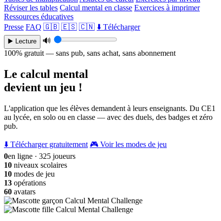
Réviser les tables
Calcul mental en classe
Exercices à imprimer
Ressources éducatives
Presse
FAQ
🇬🇧
🇪🇸
🇨🇳
⬇️ Télécharger
🔊
▶️ Lecture
100% gratuit — sans pub, sans achat, sans abonnement
Le calcul mental
devient un jeu !
L'application que les élèves demandent à leurs enseignants. Du CE1
au lycée, en solo ou en classe — avec des duels, des badges et zéro
pub.
⬇️ Télécharger gratuitement
🎮 Voir les modes de jeu
0
en ligne · 325 joueurs
10
niveaux scolaires
10
modes de jeu
13
opérations
60
avatars