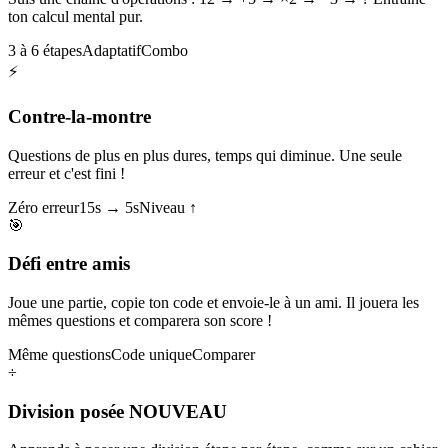
ton calcul mental pur.
3 à 6 étapes
Adaptatif
Combo
⚡
Contre-la-montre
Questions de plus en plus dures, temps qui diminue. Une seule
erreur et c'est fini !
Zéro erreur
15s → 5s
Niveau ↑
🎯
Défi entre amis
Joue une partie, copie ton code et envoie-le à un ami. Il jouera les
mêmes questions et comparera son score !
Même questions
Code unique
Comparer
÷
Division posée
NOUVEAU