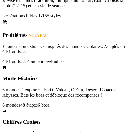
Révise tes tables d’addition, multiplication ou division. Choisis la
table (1 à 15) et le style de séance.
3 opérations
Tables 1-15
5 styles
📚
Problèmes
NOUVEAU
Énoncés contextualisés inspirés des manuels scolaires. Adaptés du
CE1 au lycée.
CE1 au lycée
Contexte réel
Indices
📖
Mode Histoire
6 mondes à explorer : Forêt, Volcan, Océan, Désert, Espace et
Abysses. Bats les boss et débloque des récompenses !
6 mondes
48 étapes
6 boss
🧩
Chiffres Croisés