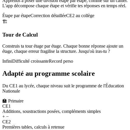
Apprends à poser une division étape par étape, comme sur un cahier.
L'app décompose chaque étape et vérifie tes réponses en temps réel.
Étape par étape
Correction détaillée
CE2 au collège
🏗️
Tour de Calcul
Construis ta tour étage par étage. Chaque bonne réponse ajoute un
étage, chaque erreur fragilise la structure. Jusqu'où iras-tu ?
Infini
Difficulté croissante
Record perso
Adapté au programme scolaire
Du CE1 au lycée, chaque niveau suit le programme de l'Éducation
Nationale
🏫
Primaire
CE1
Additions, soustractions posées, compléments simples
+ −
CE2
Premières tables, calculs à retenue