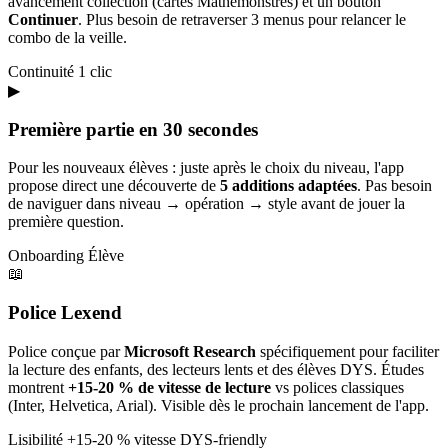
avancement collection (cartes Mathémonstres) et un bouton
Continuer
. Plus besoin de retraverser 3 menus pour relancer le
combo de la veille.
Continuité
1 clic
▶
Première partie en 30 secondes
Pour les nouveaux élèves : juste après le choix du niveau, l'app
propose direct une découverte de
5 additions adaptées
. Pas besoin
de naviguer dans niveau → opération → style avant de jouer la
première question.
Onboarding
Élève
📖
Police Lexend
Police conçue par
Microsoft Research
spécifiquement pour faciliter
la lecture des enfants, des lecteurs lents et des élèves DYS. Études
montrent
+15-20 % de vitesse de lecture
vs polices classiques
(Inter, Helvetica, Arial). Visible dès le prochain lancement de l'app.
Lisibilité
+15-20 % vitesse
DYS-friendly