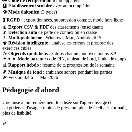
🔑
Code de récupération
multi-appareils
🏫
Établissement scolaire
avec autocomplétion
👁
Mode daltonien
(3 types)
🔒
RGPD
: export données, suppression compte, mode hors ligne
📄
Export CSV & PDF
des classements (enseignant)
📡
Détection auto
de perte de connexion en classe
📱
Multi-plateforme
: Windows, Mac, Android, iOS
🧠
Révision intelligente
: analyse tes erreurs et propose des
exercices ciblés
🎯
Objectifs quotidiens
: 3 défis chaque jour avec bonus XP
👨‍👩‍👧
Mode parent
: code PIN, tableau de bord, limite de temps
📊
Rapport hebdo
: résumé de ta progression de la semaine
🎵
Musique de fond
: ambiance sonore pendant les parties
🌿 Version 0.4.6 — Mai 2026
Pédagogie d'abord
Une mise à jour entièrement focalisée sur l'apprentissage et
l'expérience d'usage : moins de pression, plus de feedback formatif,
plus de lisibilité.
🌿