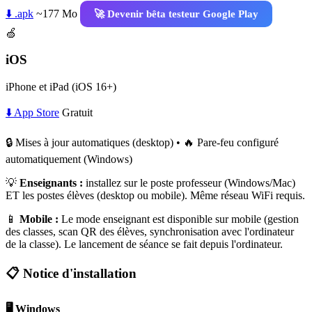
⬇️ .apk
~177 Mo
🚀 Devenir bêta testeur Google Play
🍏
iOS
iPhone et iPad (iOS 16+)
⬇️ App Store
Gratuit
🔒 Mises à jour automatiques (desktop) • 🔥 Pare-feu configuré
automatiquement (Windows)
💡
Enseignants :
installez sur le poste professeur (Windows/Mac)
ET les postes élèves (desktop ou mobile). Même réseau WiFi requis.
📱
Mobile :
Le mode enseignant est disponible sur mobile (gestion
des classes, scan QR des élèves, synchronisation avec l'ordinateur
de la classe). Le lancement de séance se fait depuis l'ordinateur.
📋 Notice d'installation
🖥️ Windows