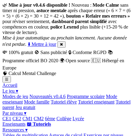
🌿
Mise à jour v0.4.6 disponible !
Nouveau :
Mode Calme
sans
timer ni pression,
astuce mentale
après chaque erreur (« 6 × 7 = (6
× 5) + (6 × 2) = 30 + 12 = 42 »),
bouton « Refaire mes erreurs »
pour réviser sereinement,
dashboard parent simplifié
avec
compétences en couleur,
police Lexend
plus lisible (+15-20 % de
vitesse de lecture).
Mise à jour automatique au prochain lancement. Aucune donnée
n'est perdue.
⬇️ Mettre à jour
✖
💸
100% gratuit
🚫
Sans publicité
🔒
Conforme RGPD
📚
Programme officiel BO 2020
🌍
Open source
🇪🇺
Hébergé en
Europe
🧠
Calcul Mental Challenge
☰
Accueil
Le jeu ▾
Modes de jeu
Nouveautés v0.4.6
Programme scolaire
Mode
enseignant
Mode famille
Tutoriel élève
Tutoriel enseignant
Tutoriel
parent
Jeu gratuit
Par niveau ▾
CE1
CE2
CM1
CM2
6ème
Collège
Lycée
Enseignants
📖 Tutoriels
Ressources ▾
Tables de multiplication
Astuces de calcul
Exercices par niveau