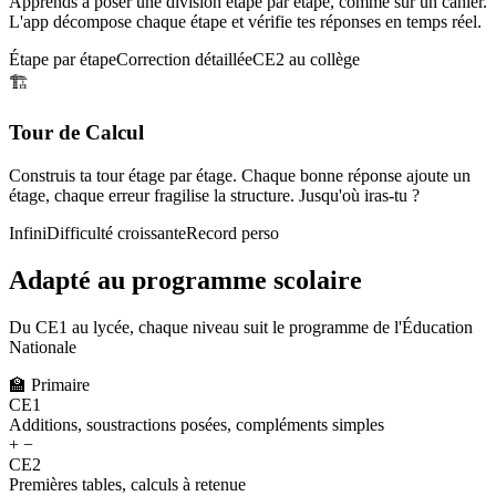
Apprends à poser une division étape par étape, comme sur un cahier.
L'app décompose chaque étape et vérifie tes réponses en temps réel.
Étape par étape
Correction détaillée
CE2 au collège
🏗️
Tour de Calcul
Construis ta tour étage par étage. Chaque bonne réponse ajoute un
étage, chaque erreur fragilise la structure. Jusqu'où iras-tu ?
Infini
Difficulté croissante
Record perso
Adapté au programme scolaire
Du CE1 au lycée, chaque niveau suit le programme de l'Éducation
Nationale
🏫
Primaire
CE1
Additions, soustractions posées, compléments simples
+ −
CE2
Premières tables, calculs à retenue