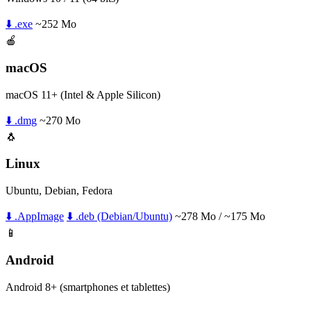
⬇️ .exe
~252 Mo
🍎
macOS
macOS 11+ (Intel & Apple Silicon)
⬇️ .dmg
~270 Mo
🐧
Linux
Ubuntu, Debian, Fedora
⬇️ .AppImage
⬇️ .deb (Debian/Ubuntu)
~278 Mo / ~175 Mo
📱
Android
Android 8+ (smartphones et tablettes)