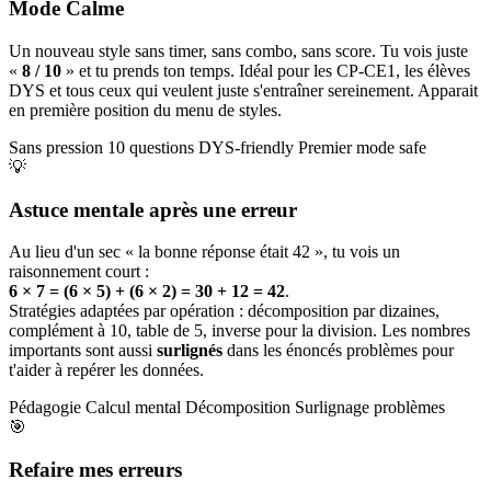
Mode Calme
Un nouveau style sans timer, sans combo, sans score. Tu vois juste
«
8 / 10
» et tu prends ton temps. Idéal pour les CP-CE1, les élèves
DYS et tous ceux qui veulent juste s'entraîner sereinement. Apparait
en première position du menu de styles.
Sans pression
10 questions
DYS-friendly
Premier mode safe
💡
Astuce mentale après une erreur
Au lieu d'un sec « la bonne réponse était 42 », tu vois un
raisonnement court :
6 × 7 = (6 × 5) + (6 × 2) = 30 + 12 = 42
.
Stratégies adaptées par opération : décomposition par dizaines,
complément à 10, table de 5, inverse pour la division. Les nombres
importants sont aussi
surlignés
dans les énoncés problèmes pour
t'aider à repérer les données.
Pédagogie
Calcul mental
Décomposition
Surlignage problèmes
🎯
Refaire mes erreurs