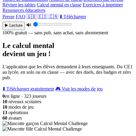
Réviser les tables
Calcul mental en classe
Exercices à imprimer
Ressources éducatives
Presse
FAQ
🇬🇧
🇪🇸
🇨🇳
⬇️ Télécharger
🔊
▶️ Lecture
100% gratuit — sans pub, sans achat, sans abonnement
Le calcul mental
devient un jeu !
L'application que les élèves demandent à leurs enseignants. Du CE1
au lycée, en solo ou en classe — avec des duels, des badges et zéro
pub.
⬇️ Télécharger gratuitement
🎮 Voir les modes de jeu
0
en ligne · 323 joueurs
10
niveaux scolaires
10
modes de jeu
13
opérations
60
avatars