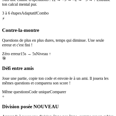
ton calcul mental pur.
3 à 6 étapes
Adaptatif
Combo
⚡
Contre-la-montre
Questions de plus en plus dures, temps qui diminue. Une seule
erreur et c'est fini !
Zéro erreur
15s → 5s
Niveau ↑
🎯
Défi entre amis
Joue une partie, copie ton code et envoie-le à un ami. Il jouera les
mêmes questions et comparera son score !
Même questions
Code unique
Comparer
÷
Division posée
NOUVEAU