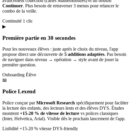
avancement collection (cartes Mathémonstres) et un bouton
Continuer
. Plus besoin de retraverser 3 menus pour relancer le
combo de la veille.
Continuité
1 clic
▶
Première partie en 30 secondes
Pour les nouveaux élèves : juste après le choix du niveau, l'app
propose direct une découverte de
5 additions adaptées
. Pas besoin
de naviguer dans niveau → opération → style avant de jouer la
première question.
Onboarding
Élève
📖
Police Lexend
Police conçue par
Microsoft Research
spécifiquement pour faciliter
la lecture des enfants, des lecteurs lents et des élèves DYS. Études
montrent
+15-20 % de vitesse de lecture
vs polices classiques
(Inter, Helvetica, Arial). Visible dès le prochain lancement de l'app.
Lisibilité
+15-20 % vitesse
DYS-friendly