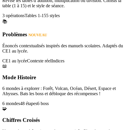
Révise tes tables d’addition, multiplication ou division. Choisis la
table (1 à 15) et le style de séance.
3 opérations
Tables 1-15
5 styles
📚
Problèmes
NOUVEAU
Énoncés contextualisés inspirés des manuels scolaires. Adaptés du
CE1 au lycée.
CE1 au lycée
Contexte réel
Indices
📖
Mode Histoire
6 mondes à explorer : Forêt, Volcan, Océan, Désert, Espace et
Abysses. Bats les boss et débloque des récompenses !
6 mondes
48 étapes
6 boss
🧩
Chiffres Croisés