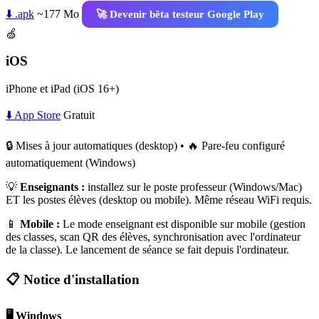
⬇️ .apk
~177 Mo
🚀 Devenir bêta testeur Google Play
🍏
iOS
iPhone et iPad (iOS 16+)
⬇️ App Store
Gratuit
🔒 Mises à jour automatiques (desktop) • 🔥 Pare-feu configuré
automatiquement (Windows)
💡
Enseignants :
installez sur le poste professeur (Windows/Mac)
ET les postes élèves (desktop ou mobile). Même réseau WiFi requis.
📱
Mobile :
Le mode enseignant est disponible sur mobile (gestion
des classes, scan QR des élèves, synchronisation avec l'ordinateur
de la classe). Le lancement de séance se fait depuis l'ordinateur.
📋 Notice d'installation
🖥️ Windows