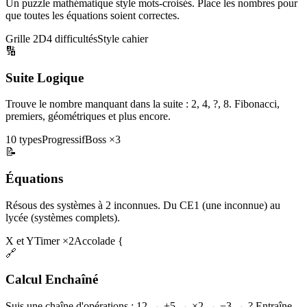
Un puzzle mathématique style mots-croisés. Place les nombres pour
que toutes les équations soient correctes.
Grille 2D
4 difficultés
Style cahier
🔢
Suite Logique
Trouve le nombre manquant dans la suite : 2, 4, ?, 8. Fibonacci,
premiers, géométriques et plus encore.
10 types
Progressif
Boss ×3
📝
Équations
Résous des systèmes à 2 inconnues. Du CE1 (une inconnue) au
lycée (systèmes complets).
X et Y
Timer ×2
Accolade {
🔗
Calcul Enchaîné
Suis une chaîne d'opérations : 12 → +5 → ×2 → −3 → ? Entraîne