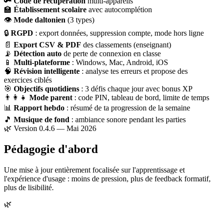
🔑
Code de récupération
multi-appareils
🏫
Établissement scolaire
avec autocomplétion
👁
Mode daltonien
(3 types)
🔒
RGPD
: export données, suppression compte, mode hors ligne
📄
Export CSV & PDF
des classements (enseignant)
📡
Détection auto
de perte de connexion en classe
📱
Multi-plateforme
: Windows, Mac, Android, iOS
🧠
Révision intelligente
: analyse tes erreurs et propose des
exercices ciblés
🎯
Objectifs quotidiens
: 3 défis chaque jour avec bonus XP
👨‍👩‍👧
Mode parent
: code PIN, tableau de bord, limite de temps
📊
Rapport hebdo
: résumé de ta progression de la semaine
🎵
Musique de fond
: ambiance sonore pendant les parties
🌿 Version 0.4.6 — Mai 2026
Pédagogie d'abord
Une mise à jour entièrement focalisée sur l'apprentissage et
l'expérience d'usage : moins de pression, plus de feedback formatif,
plus de lisibilité.
🌿