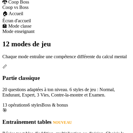
🐉 Coop Boss
Coop vs Boss
🏠 Accueil
Écran d'accueil
🏫 Mode classe
Mode enseignant
12 modes de jeu
Chaque mode entraîne une compétence différente du calcul mental
📏
Partie classique
20 questions adaptées à ton niveau. 6 styles de jeu : Normal,
Endurant, Expert, 3 Vies, Contre-la-montre et Examen.
13 opérations
6 styles
Boss & bonus
🎯
Entraînement tables
NOUVEAU