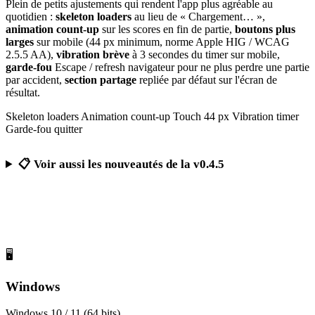
Plein de petits ajustements qui rendent l'app plus agréable au
quotidien :
skeleton loaders
au lieu de « Chargement… »,
animation count-up
sur les scores en fin de partie,
boutons plus
larges
sur mobile (44 px minimum, norme Apple HIG / WCAG
2.5.5 AA),
vibration brève
à 3 secondes du timer sur mobile,
garde-fou
Escape / refresh navigateur pour ne plus perdre une partie
par accident,
section partage
repliée par défaut sur l'écran de
résultat.
Skeleton loaders
Animation count-up
Touch 44 px
Vibration timer
Garde-fou quitter
📋 Voir aussi les nouveautés de la v0.4.5
Télécharger Calcul Mental Challenge
Gratuit, sans publicité, sans compte obligatoire
🖥️
Windows
Windows 10 / 11 (64 bits)