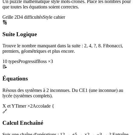
Un puzzle mathématique style mots-croisés. Place les nombres pour
que toutes les équations soient correctes.
Grille 2D
4 difficultés
Style cahier
🔢
Suite Logique
Trouve le nombre manquant dans la suite : 2, 4, ?, 8. Fibonacci,
premiers, géométriques et plus encore.
10 types
Progressif
Boss ×3
📝
Équations
Résous des systèmes à 2 inconnues. Du CE1 (une inconnue) au
lycée (systèmes complets).
X et Y
Timer ×2
Accolade {
🔗
Calcul Enchaîné
Suis une chaîne d'opérations : 12 → +5 → ×2 → −3 → ? Entraîne