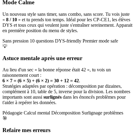
Mode Calme
Un nouveau style sans timer, sans combo, sans score. Tu vois juste
«
8 / 10
» et tu prends ton temps. Idéal pour les CP-CE1, les élèves
DYS et tous ceux qui veulent juste s'entraîner sereinement. Apparait
en première position du menu de styles.
Sans pression
10 questions
DYS-friendly
Premier mode safe
💡
Astuce mentale après une erreur
Au lieu d'un sec « la bonne réponse était 42 », tu vois un
raisonnement court :
6 × 7 = (6 × 5) + (6 × 2) = 30 + 12 = 42
.
Stratégies adaptées par opération : décomposition par dizaines,
complément à 10, table de 5, inverse pour la division. Les nombres
importants sont aussi
surlignés
dans les énoncés problèmes pour
t'aider à repérer les données.
Pédagogie
Calcul mental
Décomposition
Surlignage problèmes
🎯
Refaire mes erreurs