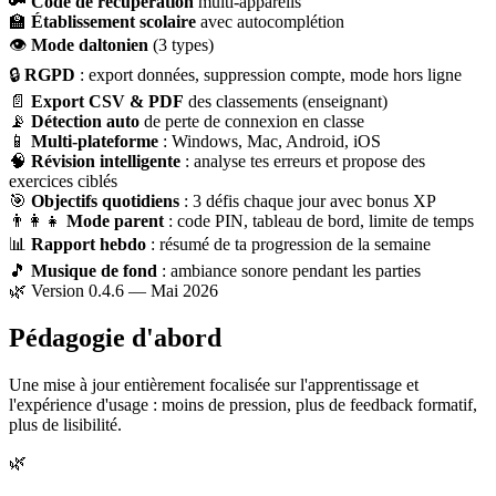
🔑
Code de récupération
multi-appareils
🏫
Établissement scolaire
avec autocomplétion
👁
Mode daltonien
(3 types)
🔒
RGPD
: export données, suppression compte, mode hors ligne
📄
Export CSV & PDF
des classements (enseignant)
📡
Détection auto
de perte de connexion en classe
📱
Multi-plateforme
: Windows, Mac, Android, iOS
🧠
Révision intelligente
: analyse tes erreurs et propose des
exercices ciblés
🎯
Objectifs quotidiens
: 3 défis chaque jour avec bonus XP
👨‍👩‍👧
Mode parent
: code PIN, tableau de bord, limite de temps
📊
Rapport hebdo
: résumé de ta progression de la semaine
🎵
Musique de fond
: ambiance sonore pendant les parties
🌿 Version 0.4.6 — Mai 2026
Pédagogie d'abord
Une mise à jour entièrement focalisée sur l'apprentissage et
l'expérience d'usage : moins de pression, plus de feedback formatif,
plus de lisibilité.
🌿