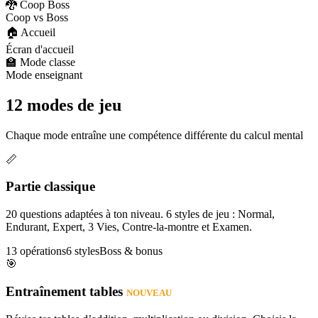
🐉 Coop Boss
Coop vs Boss
🏠 Accueil
Écran d'accueil
🏫 Mode classe
Mode enseignant
12 modes de jeu
Chaque mode entraîne une compétence différente du calcul mental
📏
Partie classique
20 questions adaptées à ton niveau. 6 styles de jeu : Normal,
Endurant, Expert, 3 Vies, Contre-la-montre et Examen.
13 opérations
6 styles
Boss & bonus
🎯
Entraînement tables
NOUVEAU