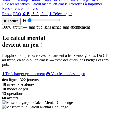
Réviser les tables
Calcul mental en classe
Exercices à imprimer
Ressources éducatives
Presse
FAQ
🇬🇧
🇪🇸
🇨🇳
⬇️ Télécharger
🔊
▶️ Lecture
100% gratuit — sans pub, sans achat, sans abonnement
Le calcul mental
devient un jeu !
L'application que les élèves demandent à leurs enseignants. Du CE1
au lycée, en solo ou en classe — avec des duels, des badges et zéro
pub.
⬇️ Télécharger gratuitement
🎮 Voir les modes de jeu
0
en ligne · 322 joueurs
10
niveaux scolaires
10
modes de jeu
13
opérations
60
avatars