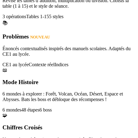
Révise tes tables d’addition, multiplication ou division. Choisis la
table (1 à 15) et le style de séance.
3 opérations
Tables 1-15
5 styles
📚
Problèmes
NOUVEAU
Énoncés contextualisés inspirés des manuels scolaires. Adaptés du
CE1 au lycée.
CE1 au lycée
Contexte réel
Indices
📖
Mode Histoire
6 mondes à explorer : Forêt, Volcan, Océan, Désert, Espace et
Abysses. Bats les boss et débloque des récompenses !
6 mondes
48 étapes
6 boss
🧩
Chiffres Croisés