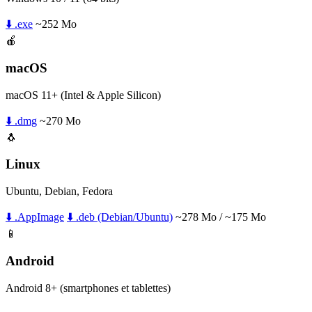
⬇️ .exe
~252 Mo
🍎
macOS
macOS 11+ (Intel & Apple Silicon)
⬇️ .dmg
~270 Mo
🐧
Linux
Ubuntu, Debian, Fedora
⬇️ .AppImage
⬇️ .deb (Debian/Ubuntu)
~278 Mo / ~175 Mo
📱
Android
Android 8+ (smartphones et tablettes)