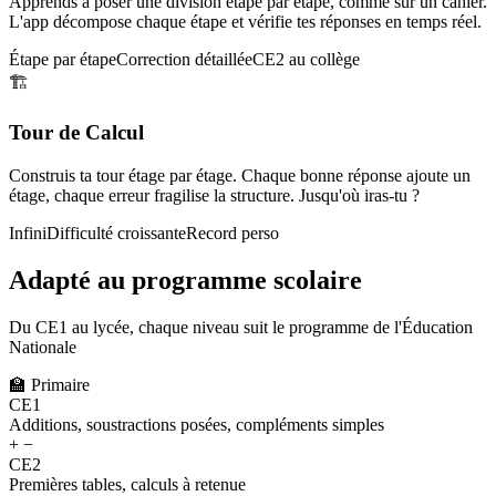
Apprends à poser une division étape par étape, comme sur un cahier.
L'app décompose chaque étape et vérifie tes réponses en temps réel.
Étape par étape
Correction détaillée
CE2 au collège
🏗️
Tour de Calcul
Construis ta tour étage par étage. Chaque bonne réponse ajoute un
étage, chaque erreur fragilise la structure. Jusqu'où iras-tu ?
Infini
Difficulté croissante
Record perso
Adapté au programme scolaire
Du CE1 au lycée, chaque niveau suit le programme de l'Éducation
Nationale
🏫
Primaire
CE1
Additions, soustractions posées, compléments simples
+ −
CE2
Premières tables, calculs à retenue