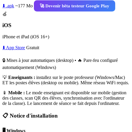
⬇️ .apk
~177 Mo
🚀 Devenir bêta testeur Google Play
🍏
iOS
iPhone et iPad (iOS 16+)
⬇️ App Store
Gratuit
🔒 Mises à jour automatiques (desktop) • 🔥 Pare-feu configuré
automatiquement (Windows)
💡
Enseignants :
installez sur le poste professeur (Windows/Mac)
ET les postes élèves (desktop ou mobile). Même réseau WiFi requis.
📱
Mobile :
Le mode enseignant est disponible sur mobile (gestion
des classes, scan QR des élèves, synchronisation avec l'ordinateur
de la classe). Le lancement de séance se fait depuis l'ordinateur.
📋 Notice d'installation
🖥️ Windows