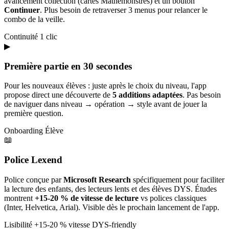
avancement collection (cartes Mathémonstres) et un bouton
Continuer
. Plus besoin de retraverser 3 menus pour relancer le
combo de la veille.
Continuité
1 clic
▶
Première partie en 30 secondes
Pour les nouveaux élèves : juste après le choix du niveau, l'app
propose direct une découverte de
5 additions adaptées
. Pas besoin
de naviguer dans niveau → opération → style avant de jouer la
première question.
Onboarding
Élève
📖
Police Lexend
Police conçue par
Microsoft Research
spécifiquement pour faciliter
la lecture des enfants, des lecteurs lents et des élèves DYS. Études
montrent
+15-20 % de vitesse de lecture
vs polices classiques
(Inter, Helvetica, Arial). Visible dès le prochain lancement de l'app.
Lisibilité
+15-20 % vitesse
DYS-friendly