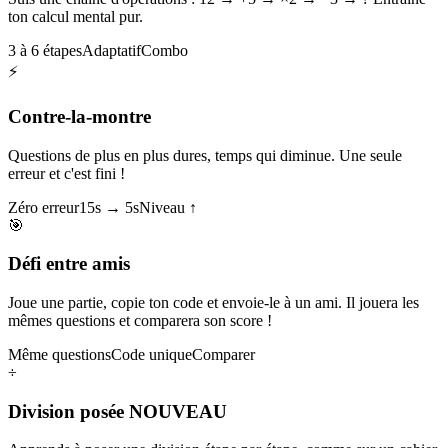
ton calcul mental pur.
3 à 6 étapes
Adaptatif
Combo
⚡
Contre-la-montre
Questions de plus en plus dures, temps qui diminue. Une seule
erreur et c'est fini !
Zéro erreur
15s → 5s
Niveau ↑
🎯
Défi entre amis
Joue une partie, copie ton code et envoie-le à un ami. Il jouera les
mêmes questions et comparera son score !
Même questions
Code unique
Comparer
÷
Division posée
NOUVEAU