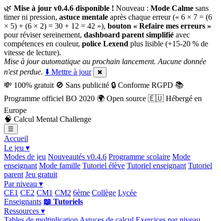
🌿
Mise à jour v0.4.6 disponible !
Nouveau :
Mode Calme
sans
timer ni pression,
astuce mentale
après chaque erreur (« 6 × 7 = (6
× 5) + (6 × 2) = 30 + 12 = 42 »),
bouton « Refaire mes erreurs »
pour réviser sereinement,
dashboard parent simplifié
avec
compétences en couleur,
police Lexend
plus lisible (+15-20 % de
vitesse de lecture).
Mise à jour automatique au prochain lancement. Aucune donnée
n'est perdue.
⬇️ Mettre à jour
✖
💸
100% gratuit
🚫
Sans publicité
🔒
Conforme RGPD
📚
Programme officiel BO 2020
🌍
Open source
🇪🇺
Hébergé en
Europe
🧠
Calcul Mental Challenge
☰
Accueil
Le jeu ▾
Modes de jeu
Nouveautés v0.4.6
Programme scolaire
Mode
enseignant
Mode famille
Tutoriel élève
Tutoriel enseignant
Tutoriel
parent
Jeu gratuit
Par niveau ▾
CE1
CE2
CM1
CM2
6ème
Collège
Lycée
Enseignants
📖 Tutoriels
Ressources ▾
Tables de multiplication
Astuces de calcul
Exercices par niveau