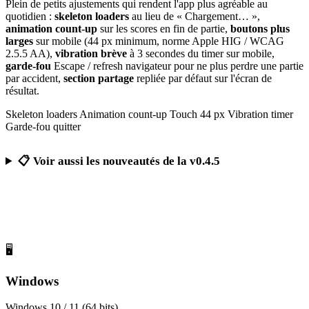
Plein de petits ajustements qui rendent l'app plus agréable au
quotidien :
skeleton loaders
au lieu de « Chargement… »,
animation count-up
sur les scores en fin de partie,
boutons plus
larges
sur mobile (44 px minimum, norme Apple HIG / WCAG
2.5.5 AA),
vibration brève
à 3 secondes du timer sur mobile,
garde-fou
Escape / refresh navigateur pour ne plus perdre une partie
par accident,
section partage
repliée par défaut sur l'écran de
résultat.
Skeleton loaders
Animation count-up
Touch 44 px
Vibration timer
Garde-fou quitter
📋 Voir aussi les nouveautés de la v0.4.5
Télécharger Calcul Mental Challenge
Gratuit, sans publicité, sans compte obligatoire
🖥️
Windows
Windows 10 / 11 (64 bits)