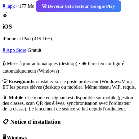
⬇️ .apk
~177 Mo
🚀 Devenir bêta testeur Google Play
🍏
iOS
iPhone et iPad (iOS 16+)
⬇️ App Store
Gratuit
🔒 Mises à jour automatiques (desktop) • 🔥 Pare-feu configuré
automatiquement (Windows)
💡
Enseignants :
installez sur le poste professeur (Windows/Mac)
ET les postes élèves (desktop ou mobile). Même réseau WiFi requis.
📱
Mobile :
Le mode enseignant est disponible sur mobile (gestion
des classes, scan QR des élèves, synchronisation avec l'ordinateur
de la classe). Le lancement de séance se fait depuis l'ordinateur.
📋 Notice d'installation
🖥️ Windows