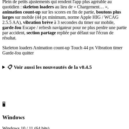
Plein de petits ajustements qui rendent l'app plus agréable au
quotidien :
skeleton loaders
au lieu de « Chargement… »,
animation count-up
sur les scores en fin de partie,
boutons plus
larges
sur mobile (44 px minimum, norme Apple HIG / WCAG
2.5.5 AA),
vibration brève
à 3 secondes du timer sur mobile,
garde-fou
Escape / refresh navigateur pour ne plus perdre une partie
par accident,
section partage
repliée par défaut sur l'écran de
résultat.
Skeleton loaders
Animation count-up
Touch 44 px
Vibration timer
Garde-fou quitter
📋 Voir aussi les nouveautés de la v0.4.5
Télécharger Calcul Mental Challenge
Gratuit, sans publicité, sans compte obligatoire
🖥️
Windows
Windows 10 / 11 (64 bits)