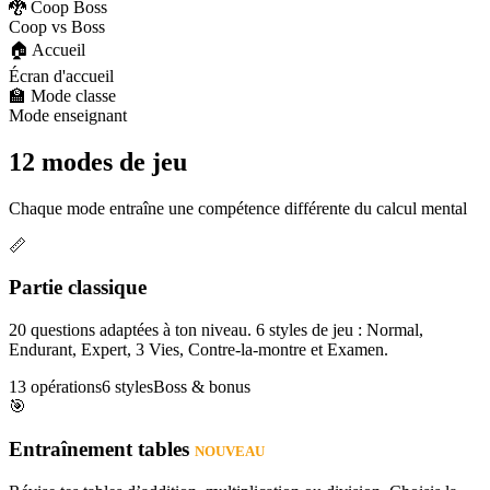
🐉 Coop Boss
Coop vs Boss
🏠 Accueil
Écran d'accueil
🏫 Mode classe
Mode enseignant
12 modes de jeu
Chaque mode entraîne une compétence différente du calcul mental
📏
Partie classique
20 questions adaptées à ton niveau. 6 styles de jeu : Normal,
Endurant, Expert, 3 Vies, Contre-la-montre et Examen.
13 opérations
6 styles
Boss & bonus
🎯
Entraînement tables
NOUVEAU