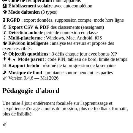
🔑
Code de récupération
multi-appareils
🏫
Établissement scolaire
avec autocomplétion
👁
Mode daltonien
(3 types)
🔒
RGPD
: export données, suppression compte, mode hors ligne
📄
Export CSV & PDF
des classements (enseignant)
📡
Détection auto
de perte de connexion en classe
📱
Multi-plateforme
: Windows, Mac, Android, iOS
🧠
Révision intelligente
: analyse tes erreurs et propose des
exercices ciblés
🎯
Objectifs quotidiens
: 3 défis chaque jour avec bonus XP
👨‍👩‍👧
Mode parent
: code PIN, tableau de bord, limite de temps
📊
Rapport hebdo
: résumé de ta progression de la semaine
🎵
Musique de fond
: ambiance sonore pendant les parties
🌿 Version 0.4.6 — Mai 2026
Pédagogie d'abord
Une mise à jour entièrement focalisée sur l'apprentissage et
l'expérience d'usage : moins de pression, plus de feedback formatif,
plus de lisibilité.
🌿