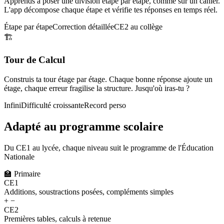
Apprends à poser une division étape par étape, comme sur un cahier.
L'app décompose chaque étape et vérifie tes réponses en temps réel.
Étape par étape
Correction détaillée
CE2 au collège
🏗️
Tour de Calcul
Construis ta tour étage par étage. Chaque bonne réponse ajoute un
étage, chaque erreur fragilise la structure. Jusqu'où iras-tu ?
Infini
Difficulté croissante
Record perso
Adapté au programme scolaire
Du CE1 au lycée, chaque niveau suit le programme de l'Éducation
Nationale
🏫
Primaire
CE1
Additions, soustractions posées, compléments simples
+ −
CE2
Premières tables, calculs à retenue