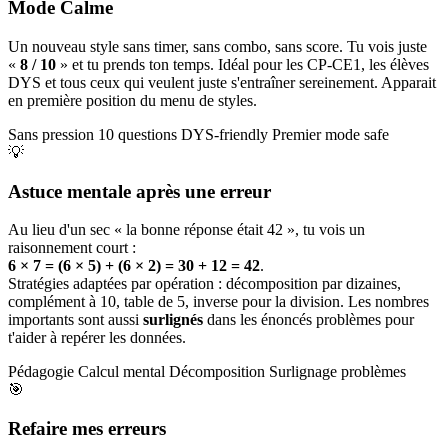
Mode Calme
Un nouveau style sans timer, sans combo, sans score. Tu vois juste
«
8 / 10
» et tu prends ton temps. Idéal pour les CP-CE1, les élèves
DYS et tous ceux qui veulent juste s'entraîner sereinement. Apparait
en première position du menu de styles.
Sans pression
10 questions
DYS-friendly
Premier mode safe
💡
Astuce mentale après une erreur
Au lieu d'un sec « la bonne réponse était 42 », tu vois un
raisonnement court :
6 × 7 = (6 × 5) + (6 × 2) = 30 + 12 = 42
.
Stratégies adaptées par opération : décomposition par dizaines,
complément à 10, table de 5, inverse pour la division. Les nombres
importants sont aussi
surlignés
dans les énoncés problèmes pour
t'aider à repérer les données.
Pédagogie
Calcul mental
Décomposition
Surlignage problèmes
🎯
Refaire mes erreurs