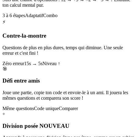
ton calcul mental pur.
3 à 6 étapes
Adaptatif
Combo
⚡
Contre-la-montre
Questions de plus en plus dures, temps qui diminue. Une seule
erreur et c'est fini !
Zéro erreur
15s → 5s
Niveau ↑
🎯
Défi entre amis
Joue une partie, copie ton code et envoie-le à un ami. Il jouera les
mêmes questions et comparera son score !
Même questions
Code unique
Comparer
÷
Division posée
NOUVEAU