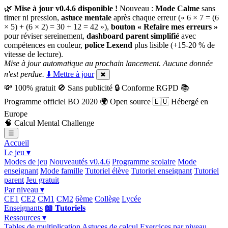
🌿
Mise à jour v0.4.6 disponible !
Nouveau :
Mode Calme
sans
timer ni pression,
astuce mentale
après chaque erreur (« 6 × 7 = (6
× 5) + (6 × 2) = 30 + 12 = 42 »),
bouton « Refaire mes erreurs »
pour réviser sereinement,
dashboard parent simplifié
avec
compétences en couleur,
police Lexend
plus lisible (+15-20 % de
vitesse de lecture).
Mise à jour automatique au prochain lancement. Aucune donnée
n'est perdue.
⬇️ Mettre à jour
✖
💸
100% gratuit
🚫
Sans publicité
🔒
Conforme RGPD
📚
Programme officiel BO 2020
🌍
Open source
🇪🇺
Hébergé en
Europe
🧠
Calcul Mental Challenge
☰
Accueil
Le jeu ▾
Modes de jeu
Nouveautés v0.4.6
Programme scolaire
Mode
enseignant
Mode famille
Tutoriel élève
Tutoriel enseignant
Tutoriel
parent
Jeu gratuit
Par niveau ▾
CE1
CE2
CM1
CM2
6ème
Collège
Lycée
Enseignants
📖 Tutoriels
Ressources ▾
Tables de multiplication
Astuces de calcul
Exercices par niveau