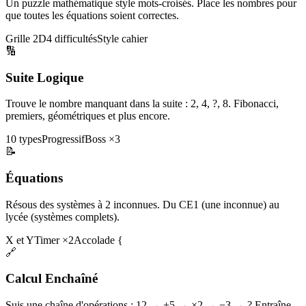
Un puzzle mathématique style mots-croisés. Place les nombres pour
que toutes les équations soient correctes.
Grille 2D
4 difficultés
Style cahier
🔢
Suite Logique
Trouve le nombre manquant dans la suite : 2, 4, ?, 8. Fibonacci,
premiers, géométriques et plus encore.
10 types
Progressif
Boss ×3
📝
Équations
Résous des systèmes à 2 inconnues. Du CE1 (une inconnue) au
lycée (systèmes complets).
X et Y
Timer ×2
Accolade {
🔗
Calcul Enchaîné
Suis une chaîne d'opérations : 12 → +5 → ×2 → −3 → ? Entraîne