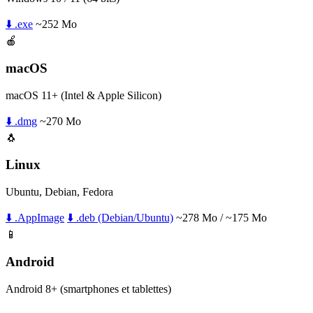
⬇️ .exe
~252 Mo
🍎
macOS
macOS 11+ (Intel & Apple Silicon)
⬇️ .dmg
~270 Mo
🐧
Linux
Ubuntu, Debian, Fedora
⬇️ .AppImage
⬇️ .deb (Debian/Ubuntu)
~278 Mo / ~175 Mo
📱
Android
Android 8+ (smartphones et tablettes)