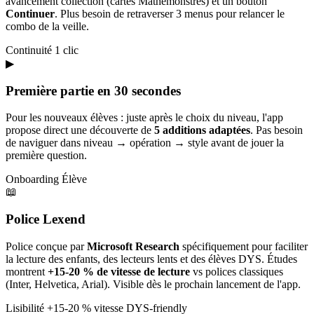
avancement collection (cartes Mathémonstres) et un bouton
Continuer
. Plus besoin de retraverser 3 menus pour relancer le
combo de la veille.
Continuité
1 clic
▶
Première partie en 30 secondes
Pour les nouveaux élèves : juste après le choix du niveau, l'app
propose direct une découverte de
5 additions adaptées
. Pas besoin
de naviguer dans niveau → opération → style avant de jouer la
première question.
Onboarding
Élève
📖
Police Lexend
Police conçue par
Microsoft Research
spécifiquement pour faciliter
la lecture des enfants, des lecteurs lents et des élèves DYS. Études
montrent
+15-20 % de vitesse de lecture
vs polices classiques
(Inter, Helvetica, Arial). Visible dès le prochain lancement de l'app.
Lisibilité
+15-20 % vitesse
DYS-friendly