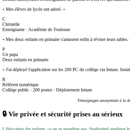
« Mes élèves de lycée ont adoré. »
C
Christelle
Enseignante · Académie de Toulouse
« Mes deux enfants en primaire s'amusent enfin à réviser leurs tables. 
P
Un papa
Deux enfants en primaire
« J'ai déployé l'application sur les 200 PC du collège via Intune. Inst
R
Référent numérique
Collège public · 200 postes · Déploiement Intune
Témoignages anonymisés à la dem
🔒
Vie privée et sécurité prises au sérieux
L'éducation des enfants, ça ne se monétise pas. Studiophel applique l