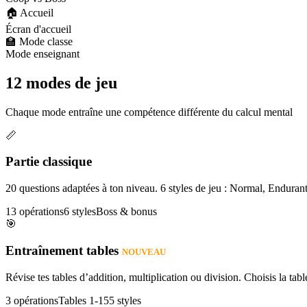
🏠 Accueil
Écran d'accueil
🏫 Mode classe
Mode enseignant
12 modes de jeu
Chaque mode entraîne une compétence différente du calcul mental
📏
Partie classique
20 questions adaptées à ton niveau. 6 styles de jeu : Normal, Enduran
13 opérations
6 styles
Boss & bonus
🎯
Entraînement tables
NOUVEAU
Révise tes tables d’addition, multiplication ou division. Choisis la table
3 opérations
Tables 1-15
5 styles