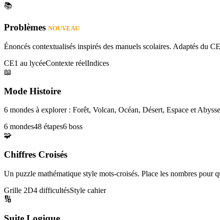
📚
Problèmes
NOUVEAU
Énoncés contextualisés inspirés des manuels scolaires. Adaptés du CE
CE1 au lycée
Contexte réel
Indices
📖
Mode Histoire
6 mondes à explorer : Forêt, Volcan, Océan, Désert, Espace et Abysse
6 mondes
48 étapes
6 boss
🧩
Chiffres Croisés
Un puzzle mathématique style mots-croisés. Place les nombres pour que
Grille 2D
4 difficultés
Style cahier
🔢
Suite Logique