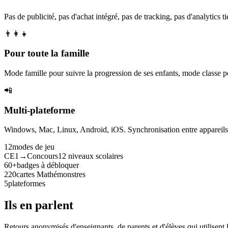
Pas de publicité, pas d'achat intégré, pas de tracking, pas d'analytics tie
👨‍👩‍👧
Pour toute la famille
Mode famille pour suivre la progression de ses enfants, mode classe p
📲
Multi-plateforme
Windows, Mac, Linux, Android, iOS. Synchronisation entre appareils. 
12
modes de jeu
CE1→Concours
12 niveaux scolaires
60+
badges à débloquer
220
cartes Mathémonstres
5
plateformes
Ils en parlent
Retours anonymisés d'enseignants, de parents et d'élèves qui utilisent 