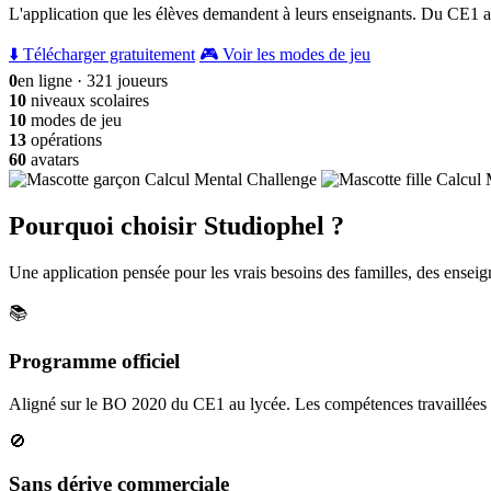
L'application que les élèves demandent à leurs enseignants. Du CE1 a
⬇️ Télécharger gratuitement
🎮 Voir les modes de jeu
0
en ligne · 321 joueurs
10
niveaux scolaires
10
modes de jeu
13
opérations
60
avatars
Pourquoi choisir Studiophel ?
Une application pensée pour les vrais besoins des familles, des enseign
📚
Programme officiel
Aligné sur le BO 2020 du CE1 au lycée. Les compétences travaillées c
🚫
Sans dérive commerciale