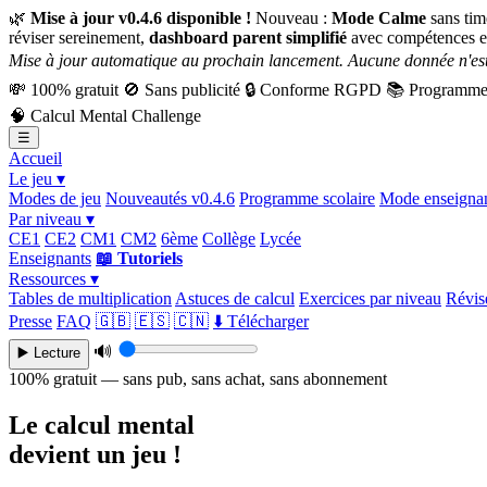
🌿
Mise à jour v0.4.6 disponible !
Nouveau :
Mode Calme
sans tim
réviser sereinement,
dashboard parent simplifié
avec compétences e
Mise à jour automatique au prochain lancement. Aucune donnée n'est
💸
100% gratuit
🚫
Sans publicité
🔒
Conforme RGPD
📚
Programme 
🧠
Calcul Mental Challenge
☰
Accueil
Le jeu ▾
Modes de jeu
Nouveautés v0.4.6
Programme scolaire
Mode enseigna
Par niveau ▾
CE1
CE2
CM1
CM2
6ème
Collège
Lycée
Enseignants
📖 Tutoriels
Ressources ▾
Tables de multiplication
Astuces de calcul
Exercices par niveau
Révise
Presse
FAQ
🇬🇧
🇪🇸
🇨🇳
⬇️ Télécharger
🔊
▶️ Lecture
100% gratuit — sans pub, sans achat, sans abonnement
Le calcul mental
devient un jeu !