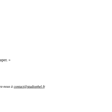
uper. »
vez-nous à
contact@studiophel.fr
.