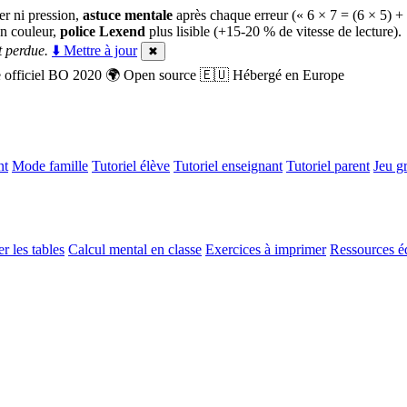
er ni pression,
astuce mentale
après chaque erreur (« 6 × 7 = (6 × 5) +
n couleur,
police Lexend
plus lisible (+15-20 % de vitesse de lecture).
 perdue.
⬇️ Mettre à jour
✖
officiel BO 2020
🌍
Open source
🇪🇺
Hébergé en Europe
nt
Mode famille
Tutoriel élève
Tutoriel enseignant
Tutoriel parent
Jeu gr
r les tables
Calcul mental en classe
Exercices à imprimer
Ressources é