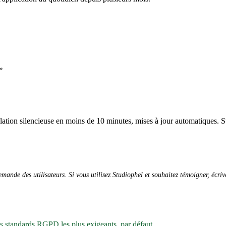
»
allation silencieuse en moins de 10 minutes, mises à jour automatiques. S
ande des utilisateurs. Si vous utilisez Studiophel et souhaitez témoigner, écri
es standards RGPD les plus exigeants, par défaut.