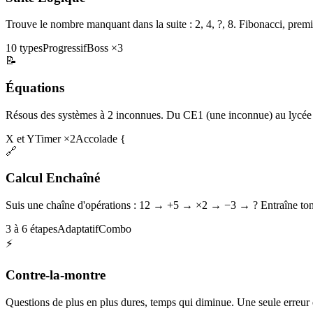
Trouve le nombre manquant dans la suite : 2, 4, ?, 8. Fibonacci, premi
10 types
Progressif
Boss ×3
📝
Équations
Résous des systèmes à 2 inconnues. Du CE1 (une inconnue) au lycée 
X et Y
Timer ×2
Accolade {
🔗
Calcul Enchaîné
Suis une chaîne d'opérations : 12 → +5 → ×2 → −3 → ? Entraîne ton 
3 à 6 étapes
Adaptatif
Combo
⚡
Contre-la-montre
Questions de plus en plus dures, temps qui diminue. Une seule erreur et