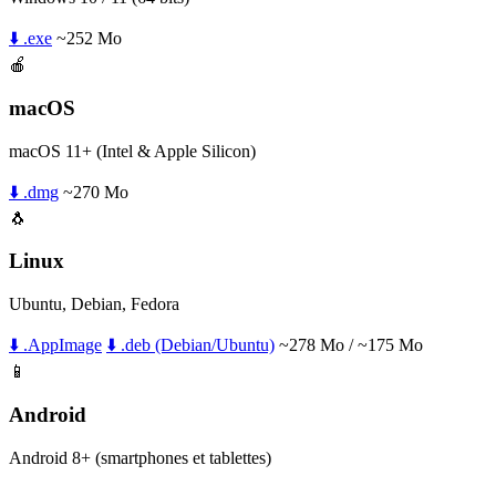
⬇️ .exe
~252 Mo
🍎
macOS
macOS 11+ (Intel & Apple Silicon)
⬇️ .dmg
~270 Mo
🐧
Linux
Ubuntu, Debian, Fedora
⬇️ .AppImage
⬇️ .deb (Debian/Ubuntu)
~278 Mo / ~175 Mo
📱
Android
Android 8+ (smartphones et tablettes)