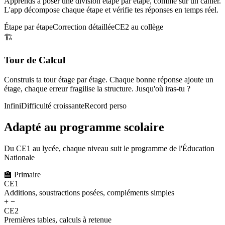
Apprends à poser une division étape par étape, comme sur un cahier.
L'app décompose chaque étape et vérifie tes réponses en temps réel.
Étape par étape
Correction détaillée
CE2 au collège
🏗️
Tour de Calcul
Construis ta tour étage par étage. Chaque bonne réponse ajoute un
étage, chaque erreur fragilise la structure. Jusqu'où iras-tu ?
Infini
Difficulté croissante
Record perso
Adapté au programme scolaire
Du CE1 au lycée, chaque niveau suit le programme de l'Éducation
Nationale
🏫
Primaire
CE1
Additions, soustractions posées, compléments simples
+ −
CE2
Premières tables, calculs à retenue