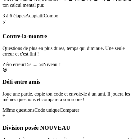
ton calcul mental pur.
3 à 6 étapes
Adaptatif
Combo
⚡
Contre-la-montre
Questions de plus en plus dures, temps qui diminue. Une seule
erreur et c'est fini !
Zéro erreur
15s → 5s
Niveau ↑
🎯
Défi entre amis
Joue une partie, copie ton code et envoie-le à un ami. Il jouera les
mêmes questions et comparera son score !
Même questions
Code unique
Comparer
÷
Division posée
NOUVEAU