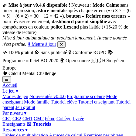
🌿
Mise à jour v0.4.6 disponible !
Nouveau :
Mode Calme
sans
timer ni pression,
astuce mentale
après chaque erreur (« 6 × 7 = (6
× 5) + (6 × 2) = 30 + 12 = 42 »),
bouton « Refaire mes erreurs »
pour réviser sereinement,
dashboard parent simplifié
avec
compétences en couleur,
police Lexend
plus lisible (+15-20 % de
vitesse de lecture).
Mise à jour automatique au prochain lancement. Aucune donnée
n'est perdue.
⬇️ Mettre à jour
✖
💸
100% gratuit
🚫
Sans publicité
🔒
Conforme RGPD
📚
Programme officiel BO 2020
🌍
Open source
🇪🇺
Hébergé en
Europe
🧠
Calcul Mental Challenge
☰
Accueil
Le jeu ▾
Modes de jeu
Nouveautés v0.4.6
Programme scolaire
Mode
enseignant
Mode famille
Tutoriel élève
Tutoriel enseignant
Tutoriel
parent
Jeu gratuit
Par niveau ▾
CE1
CE2
CM1
CM2
6ème
Collège
Lycée
Enseignants
📖 Tutoriels
Ressources ▾
Tables de multiplication
Astuces de calcul
Exercices par niveau