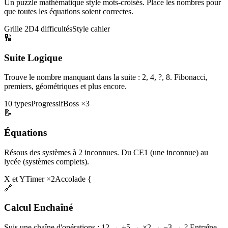
Un puzzle mathématique style mots-croisés. Place les nombres pour
que toutes les équations soient correctes.
Grille 2D
4 difficultés
Style cahier
🔢
Suite Logique
Trouve le nombre manquant dans la suite : 2, 4, ?, 8. Fibonacci,
premiers, géométriques et plus encore.
10 types
Progressif
Boss ×3
📝
Équations
Résous des systèmes à 2 inconnues. Du CE1 (une inconnue) au
lycée (systèmes complets).
X et Y
Timer ×2
Accolade {
🔗
Calcul Enchaîné
Suis une chaîne d'opérations : 12 → +5 → ×2 → −3 → ? Entraîne