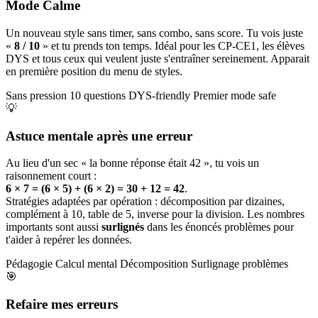
Mode Calme
Un nouveau style sans timer, sans combo, sans score. Tu vois juste
«
8 / 10
» et tu prends ton temps. Idéal pour les CP-CE1, les élèves
DYS et tous ceux qui veulent juste s'entraîner sereinement. Apparait
en première position du menu de styles.
Sans pression
10 questions
DYS-friendly
Premier mode safe
💡
Astuce mentale après une erreur
Au lieu d'un sec « la bonne réponse était 42 », tu vois un
raisonnement court :
6 × 7 = (6 × 5) + (6 × 2) = 30 + 12 = 42
.
Stratégies adaptées par opération : décomposition par dizaines,
complément à 10, table de 5, inverse pour la division. Les nombres
importants sont aussi
surlignés
dans les énoncés problèmes pour
t'aider à repérer les données.
Pédagogie
Calcul mental
Décomposition
Surlignage problèmes
🎯
Refaire mes erreurs