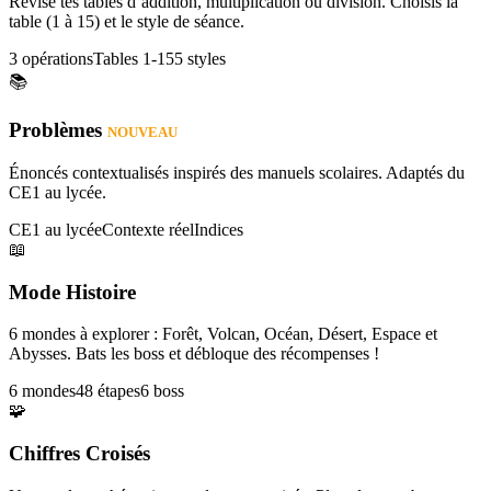
Révise tes tables d’addition, multiplication ou division. Choisis la
table (1 à 15) et le style de séance.
3 opérations
Tables 1-15
5 styles
📚
Problèmes
NOUVEAU
Énoncés contextualisés inspirés des manuels scolaires. Adaptés du
CE1 au lycée.
CE1 au lycée
Contexte réel
Indices
📖
Mode Histoire
6 mondes à explorer : Forêt, Volcan, Océan, Désert, Espace et
Abysses. Bats les boss et débloque des récompenses !
6 mondes
48 étapes
6 boss
🧩
Chiffres Croisés