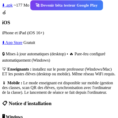
⬇️ .apk
~177 Mo
🚀 Devenir bêta testeur Google Play
🍏
iOS
iPhone et iPad (iOS 16+)
⬇️ App Store
Gratuit
🔒 Mises à jour automatiques (desktop) • 🔥 Pare-feu configuré
automatiquement (Windows)
💡
Enseignants :
installez sur le poste professeur (Windows/Mac)
ET les postes élèves (desktop ou mobile). Même réseau WiFi requis.
📱
Mobile :
Le mode enseignant est disponible sur mobile (gestion
des classes, scan QR des élèves, synchronisation avec l'ordinateur
de la classe). Le lancement de séance se fait depuis l'ordinateur.
📋 Notice d'installation
🖥️ Windows