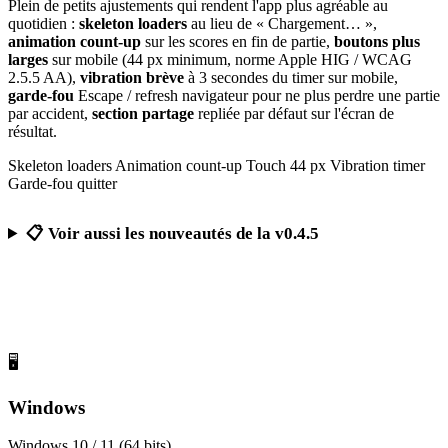
Plein de petits ajustements qui rendent l'app plus agréable au
quotidien :
skeleton loaders
au lieu de « Chargement… »,
animation count-up
sur les scores en fin de partie,
boutons plus
larges
sur mobile (44 px minimum, norme Apple HIG / WCAG
2.5.5 AA),
vibration brève
à 3 secondes du timer sur mobile,
garde-fou
Escape / refresh navigateur pour ne plus perdre une partie
par accident,
section partage
repliée par défaut sur l'écran de
résultat.
Skeleton loaders
Animation count-up
Touch 44 px
Vibration timer
Garde-fou quitter
📋 Voir aussi les nouveautés de la v0.4.5
Télécharger Calcul Mental Challenge
Gratuit, sans publicité, sans compte obligatoire
🖥️
Windows
Windows 10 / 11 (64 bits)