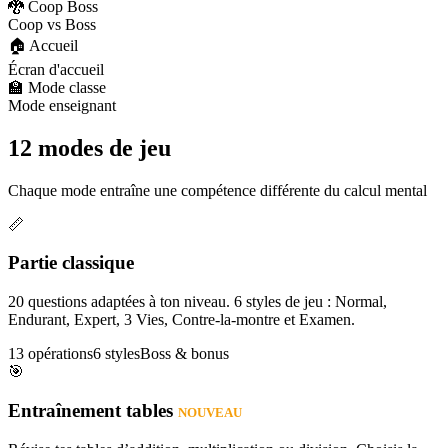
🐉 Coop Boss
Coop vs Boss
🏠 Accueil
Écran d'accueil
🏫 Mode classe
Mode enseignant
12 modes de jeu
Chaque mode entraîne une compétence différente du calcul mental
📏
Partie classique
20 questions adaptées à ton niveau. 6 styles de jeu : Normal,
Endurant, Expert, 3 Vies, Contre-la-montre et Examen.
13 opérations
6 styles
Boss & bonus
🎯
Entraînement tables
NOUVEAU