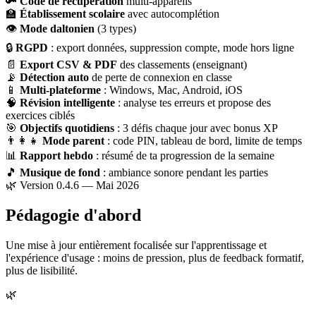
🔑
Code de récupération
multi-appareils
🏫
Établissement scolaire
avec autocomplétion
👁
Mode daltonien
(3 types)
🔒
RGPD
: export données, suppression compte, mode hors ligne
📄
Export CSV & PDF
des classements (enseignant)
📡
Détection auto
de perte de connexion en classe
📱
Multi-plateforme
: Windows, Mac, Android, iOS
🧠
Révision intelligente
: analyse tes erreurs et propose des
exercices ciblés
🎯
Objectifs quotidiens
: 3 défis chaque jour avec bonus XP
👨‍👩‍👧
Mode parent
: code PIN, tableau de bord, limite de temps
📊
Rapport hebdo
: résumé de ta progression de la semaine
🎵
Musique de fond
: ambiance sonore pendant les parties
🌿 Version 0.4.6 — Mai 2026
Pédagogie d'abord
Une mise à jour entièrement focalisée sur l'apprentissage et
l'expérience d'usage : moins de pression, plus de feedback formatif,
plus de lisibilité.
🌿