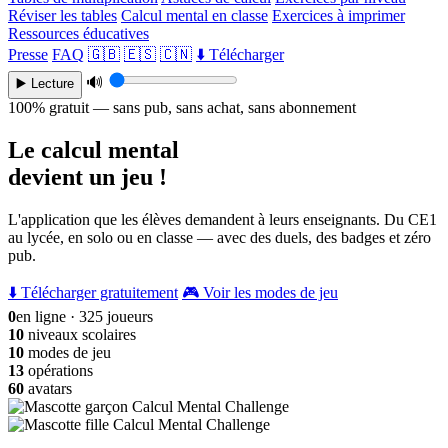
Réviser les tables
Calcul mental en classe
Exercices à imprimer
Ressources éducatives
Presse
FAQ
🇬🇧
🇪🇸
🇨🇳
⬇️ Télécharger
🔊
▶️ Lecture
100% gratuit — sans pub, sans achat, sans abonnement
Le calcul mental
devient un jeu !
L'application que les élèves demandent à leurs enseignants. Du CE1
au lycée, en solo ou en classe — avec des duels, des badges et zéro
pub.
⬇️ Télécharger gratuitement
🎮 Voir les modes de jeu
0
en ligne · 325 joueurs
10
niveaux scolaires
10
modes de jeu
13
opérations
60
avatars