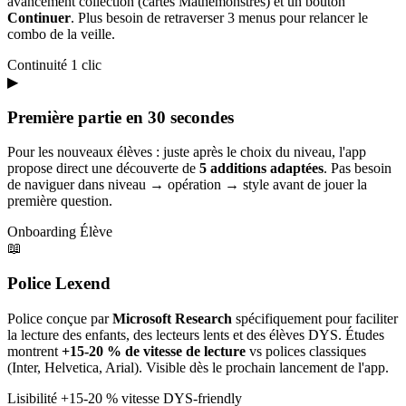
avancement collection (cartes Mathémonstres) et un bouton
Continuer
. Plus besoin de retraverser 3 menus pour relancer le
combo de la veille.
Continuité
1 clic
▶
Première partie en 30 secondes
Pour les nouveaux élèves : juste après le choix du niveau, l'app
propose direct une découverte de
5 additions adaptées
. Pas besoin
de naviguer dans niveau → opération → style avant de jouer la
première question.
Onboarding
Élève
📖
Police Lexend
Police conçue par
Microsoft Research
spécifiquement pour faciliter
la lecture des enfants, des lecteurs lents et des élèves DYS. Études
montrent
+15-20 % de vitesse de lecture
vs polices classiques
(Inter, Helvetica, Arial). Visible dès le prochain lancement de l'app.
Lisibilité
+15-20 % vitesse
DYS-friendly