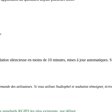
»
allation silencieuse en moins de 10 minutes, mises à jour automatiques. S
ande des utilisateurs. Si vous utilisez Studiophel et souhaitez témoigner, écri
es standards RGPD les plus exigeants, par défaut.