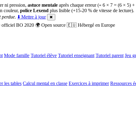
er ni pression,
astuce mentale
après chaque erreur (« 6 × 7 = (6 × 5) +
n couleur,
police Lexend
plus lisible (+15-20 % de vitesse de lecture).
 perdue.
⬇️ Mettre à jour
✖
officiel BO 2020
🌍
Open source
🇪🇺
Hébergé en Europe
nt
Mode famille
Tutoriel élève
Tutoriel enseignant
Tutoriel parent
Jeu gr
r les tables
Calcul mental en classe
Exercices à imprimer
Ressources é