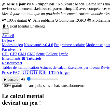
🌿
Mise à jour v0.4.6 disponible !
Nouveau :
Mode Calme
sans tim
réviser sereinement,
dashboard parent simplifié
avec compétences e
Mise à jour automatique au prochain lancement. Aucune donnée n'est
💸
100% gratuit
🚫
Sans publicité
🔒
Conforme RGPD
📚
Programme 
🧠
Calcul Mental Challenge
☰
Accueil
Le jeu ▾
Modes de jeu
Nouveautés v0.4.6
Programme scolaire
Mode enseigna
Par niveau ▾
CE1
CE2
CM1
CM2
6ème
Collège
Lycée
Enseignants
📖 Tutoriels
Ressources ▾
Tables de multiplication
Astuces de calcul
Exercices par niveau
Révise
Presse
FAQ
🇬🇧
🇪🇸
🇨🇳
⬇️ Télécharger
🔊
▶️ Lecture
100% gratuit — sans pub, sans achat, sans abonnement
Le calcul mental
devient un jeu !