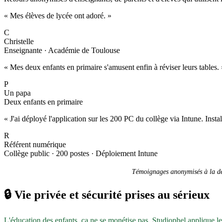
« Mes élèves de lycée ont adoré. »
C
Christelle
Enseignante · Académie de Toulouse
« Mes deux enfants en primaire s'amusent enfin à réviser leurs tables. 
P
Un papa
Deux enfants en primaire
« J'ai déployé l'application sur les 200 PC du collège via Intune. Inst
R
Référent numérique
Collège public · 200 postes · Déploiement Intune
Témoignages anonymisés à la dem
🔒
Vie privée et sécurité prises au sérieux
L'éducation des enfants, ça ne se monétise pas. Studiophel applique l