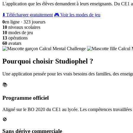
L'application que les élèves demandent à leurs enseignants. Du CE1 a
⬇️ Télécharger gratuitement
🎮 Voir les modes de jeu
0
en ligne · 323 joueurs
10
niveaux scolaires
10
modes de jeu
13
opérations
60
avatars
Pourquoi choisir Studiophel ?
Une application pensée pour les vrais besoins des familles, des enseign
📚
Programme officiel
Aligné sur le BO 2020 du CE1 au lycée. Les compétences travaillées c
🚫
Sans dérive commerciale