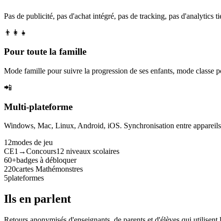
Pas de publicité, pas d'achat intégré, pas de tracking, pas d'analytics tie
👨‍👩‍👧
Pour toute la famille
Mode famille pour suivre la progression de ses enfants, mode classe p
📲
Multi-plateforme
Windows, Mac, Linux, Android, iOS. Synchronisation entre appareils. 
12
modes de jeu
CE1→Concours
12 niveaux scolaires
60+
badges à débloquer
220
cartes Mathémonstres
5
plateformes
Ils en parlent
Retours anonymisés d'enseignants, de parents et d'élèves qui utilisent 