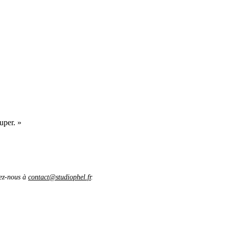
uper. »
vez-nous à
contact@studiophel.fr
.