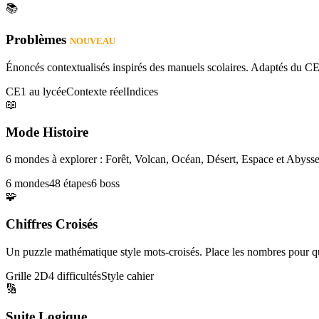
📚
Problèmes
NOUVEAU
Énoncés contextualisés inspirés des manuels scolaires. Adaptés du CE
CE1 au lycée
Contexte réel
Indices
📖
Mode Histoire
6 mondes à explorer : Forêt, Volcan, Océan, Désert, Espace et Abysse
6 mondes
48 étapes
6 boss
🧩
Chiffres Croisés
Un puzzle mathématique style mots-croisés. Place les nombres pour que
Grille 2D
4 difficultés
Style cahier
🔢
Suite Logique