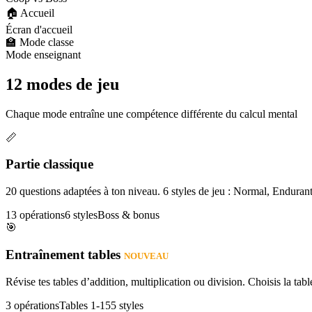
🏠 Accueil
Écran d'accueil
🏫 Mode classe
Mode enseignant
12 modes de jeu
Chaque mode entraîne une compétence différente du calcul mental
📏
Partie classique
20 questions adaptées à ton niveau. 6 styles de jeu : Normal, Enduran
13 opérations
6 styles
Boss & bonus
🎯
Entraînement tables
NOUVEAU
Révise tes tables d’addition, multiplication ou division. Choisis la table
3 opérations
Tables 1-15
5 styles