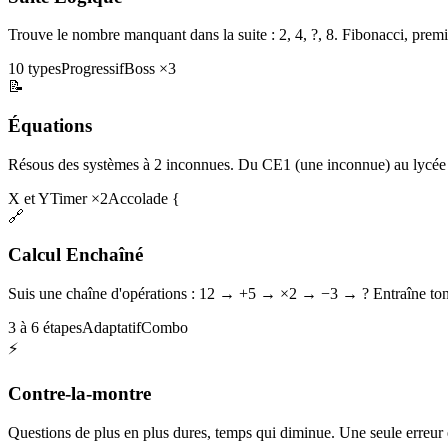
Trouve le nombre manquant dans la suite : 2, 4, ?, 8. Fibonacci, premi
10 types
Progressif
Boss ×3
📝
Équations
Résous des systèmes à 2 inconnues. Du CE1 (une inconnue) au lycée 
X et Y
Timer ×2
Accolade {
🔗
Calcul Enchaîné
Suis une chaîne d'opérations : 12 → +5 → ×2 → −3 → ? Entraîne ton 
3 à 6 étapes
Adaptatif
Combo
⚡
Contre-la-montre
Questions de plus en plus dures, temps qui diminue. Une seule erreur et