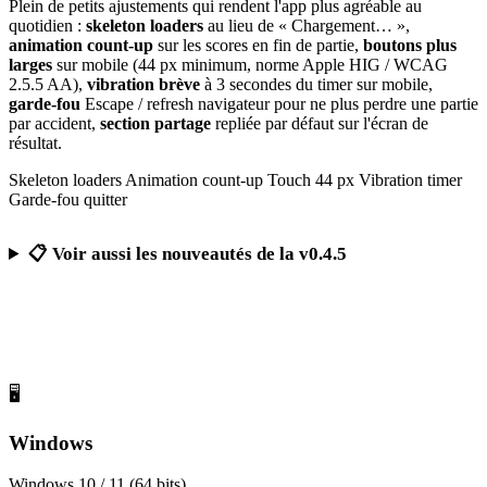
Plein de petits ajustements qui rendent l'app plus agréable au
quotidien :
skeleton loaders
au lieu de « Chargement… »,
animation count-up
sur les scores en fin de partie,
boutons plus
larges
sur mobile (44 px minimum, norme Apple HIG / WCAG
2.5.5 AA),
vibration brève
à 3 secondes du timer sur mobile,
garde-fou
Escape / refresh navigateur pour ne plus perdre une partie
par accident,
section partage
repliée par défaut sur l'écran de
résultat.
Skeleton loaders
Animation count-up
Touch 44 px
Vibration timer
Garde-fou quitter
📋 Voir aussi les nouveautés de la v0.4.5
Télécharger Calcul Mental Challenge
Gratuit, sans publicité, sans compte obligatoire
🖥️
Windows
Windows 10 / 11 (64 bits)