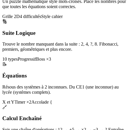
Un puzzle mathématique style mots-croisés. Place les nombres pour
que toutes les équations soient correctes.
Grille 2D
4 difficultés
Style cahier
🔢
Suite Logique
Trouve le nombre manquant dans la suite : 2, 4, ?, 8. Fibonacci,
premiers, géométriques et plus encore.
10 types
Progressif
Boss ×3
📝
Équations
Résous des systèmes à 2 inconnues. Du CE1 (une inconnue) au
lycée (systèmes complets).
X et Y
Timer ×2
Accolade {
🔗
Calcul Enchaîné
Suis une chaîne d'opérations : 12 → +5 → ×2 → −3 → ? Entraîne