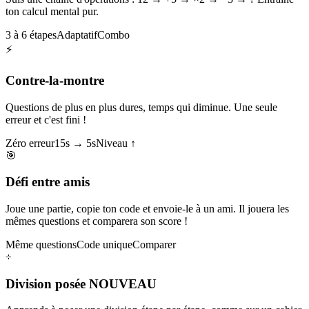
ton calcul mental pur.
3 à 6 étapes
Adaptatif
Combo
⚡
Contre-la-montre
Questions de plus en plus dures, temps qui diminue. Une seule
erreur et c'est fini !
Zéro erreur
15s → 5s
Niveau ↑
🎯
Défi entre amis
Joue une partie, copie ton code et envoie-le à un ami. Il jouera les
mêmes questions et comparera son score !
Même questions
Code unique
Comparer
÷
Division posée
NOUVEAU