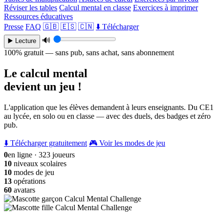
Réviser les tables
Calcul mental en classe
Exercices à imprimer
Ressources éducatives
Presse
FAQ
🇬🇧
🇪🇸
🇨🇳
⬇️ Télécharger
🔊
▶️ Lecture
100% gratuit — sans pub, sans achat, sans abonnement
Le calcul mental
devient un jeu !
L'application que les élèves demandent à leurs enseignants. Du CE1
au lycée, en solo ou en classe — avec des duels, des badges et zéro
pub.
⬇️ Télécharger gratuitement
🎮 Voir les modes de jeu
0
en ligne · 323 joueurs
10
niveaux scolaires
10
modes de jeu
13
opérations
60
avatars