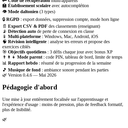
🔑
Code de récupération
multi-appareils
🏫
Établissement scolaire
avec autocomplétion
👁
Mode daltonien
(3 types)
🔒
RGPD
: export données, suppression compte, mode hors ligne
📄
Export CSV & PDF
des classements (enseignant)
📡
Détection auto
de perte de connexion en classe
📱
Multi-plateforme
: Windows, Mac, Android, iOS
🧠
Révision intelligente
: analyse tes erreurs et propose des
exercices ciblés
🎯
Objectifs quotidiens
: 3 défis chaque jour avec bonus XP
👨‍👩‍👧
Mode parent
: code PIN, tableau de bord, limite de temps
📊
Rapport hebdo
: résumé de ta progression de la semaine
🎵
Musique de fond
: ambiance sonore pendant les parties
🌿 Version 0.4.6 — Mai 2026
Pédagogie d'abord
Une mise à jour entièrement focalisée sur l'apprentissage et
l'expérience d'usage : moins de pression, plus de feedback formatif,
plus de lisibilité.
🌿