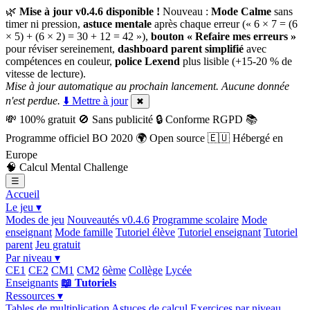
🌿
Mise à jour v0.4.6 disponible !
Nouveau :
Mode Calme
sans
timer ni pression,
astuce mentale
après chaque erreur (« 6 × 7 = (6
× 5) + (6 × 2) = 30 + 12 = 42 »),
bouton « Refaire mes erreurs »
pour réviser sereinement,
dashboard parent simplifié
avec
compétences en couleur,
police Lexend
plus lisible (+15-20 % de
vitesse de lecture).
Mise à jour automatique au prochain lancement. Aucune donnée
n'est perdue.
⬇️ Mettre à jour
✖
💸
100% gratuit
🚫
Sans publicité
🔒
Conforme RGPD
📚
Programme officiel BO 2020
🌍
Open source
🇪🇺
Hébergé en
Europe
🧠
Calcul Mental Challenge
☰
Accueil
Le jeu ▾
Modes de jeu
Nouveautés v0.4.6
Programme scolaire
Mode
enseignant
Mode famille
Tutoriel élève
Tutoriel enseignant
Tutoriel
parent
Jeu gratuit
Par niveau ▾
CE1
CE2
CM1
CM2
6ème
Collège
Lycée
Enseignants
📖 Tutoriels
Ressources ▾
Tables de multiplication
Astuces de calcul
Exercices par niveau