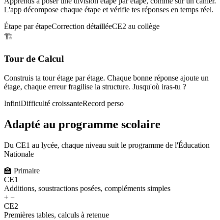
Apprends à poser une division étape par étape, comme sur un cahier.
L'app décompose chaque étape et vérifie tes réponses en temps réel.
Étape par étape
Correction détaillée
CE2 au collège
🏗️
Tour de Calcul
Construis ta tour étage par étage. Chaque bonne réponse ajoute un
étage, chaque erreur fragilise la structure. Jusqu'où iras-tu ?
Infini
Difficulté croissante
Record perso
Adapté au programme scolaire
Du CE1 au lycée, chaque niveau suit le programme de l'Éducation
Nationale
🏫
Primaire
CE1
Additions, soustractions posées, compléments simples
+ −
CE2
Premières tables, calculs à retenue