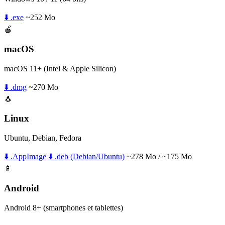
⬇️ .exe
~252 Mo
🍎
macOS
macOS 11+ (Intel & Apple Silicon)
⬇️ .dmg
~270 Mo
🐧
Linux
Ubuntu, Debian, Fedora
⬇️ .AppImage
⬇️ .deb (Debian/Ubuntu)
~278 Mo / ~175 Mo
📱
Android
Android 8+ (smartphones et tablettes)