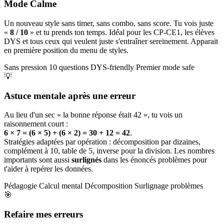
Mode Calme
Un nouveau style sans timer, sans combo, sans score. Tu vois juste
«
8 / 10
» et tu prends ton temps. Idéal pour les CP-CE1, les élèves
DYS et tous ceux qui veulent juste s'entraîner sereinement. Apparait
en première position du menu de styles.
Sans pression
10 questions
DYS-friendly
Premier mode safe
💡
Astuce mentale après une erreur
Au lieu d'un sec « la bonne réponse était 42 », tu vois un
raisonnement court :
6 × 7 = (6 × 5) + (6 × 2) = 30 + 12 = 42
.
Stratégies adaptées par opération : décomposition par dizaines,
complément à 10, table de 5, inverse pour la division. Les nombres
importants sont aussi
surlignés
dans les énoncés problèmes pour
t'aider à repérer les données.
Pédagogie
Calcul mental
Décomposition
Surlignage problèmes
🎯
Refaire mes erreurs