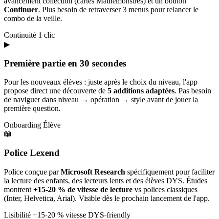
avancement collection (cartes Mathémonstres) et un bouton
Continuer
. Plus besoin de retraverser 3 menus pour relancer le
combo de la veille.
Continuité
1 clic
▶
Première partie en 30 secondes
Pour les nouveaux élèves : juste après le choix du niveau, l'app
propose direct une découverte de
5 additions adaptées
. Pas besoin
de naviguer dans niveau → opération → style avant de jouer la
première question.
Onboarding
Élève
📖
Police Lexend
Police conçue par
Microsoft Research
spécifiquement pour faciliter
la lecture des enfants, des lecteurs lents et des élèves DYS. Études
montrent
+15-20 % de vitesse de lecture
vs polices classiques
(Inter, Helvetica, Arial). Visible dès le prochain lancement de l'app.
Lisibilité
+15-20 % vitesse
DYS-friendly