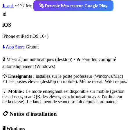
⬇️ .apk
~177 Mo
🚀 Devenir bêta testeur Google Play
🍏
iOS
iPhone et iPad (iOS 16+)
⬇️ App Store
Gratuit
🔒 Mises à jour automatiques (desktop) • 🔥 Pare-feu configuré
automatiquement (Windows)
💡
Enseignants :
installez sur le poste professeur (Windows/Mac)
ET les postes élèves (desktop ou mobile). Même réseau WiFi requis.
📱
Mobile :
Le mode enseignant est disponible sur mobile (gestion
des classes, scan QR des élèves, synchronisation avec l'ordinateur
de la classe). Le lancement de séance se fait depuis l'ordinateur.
📋 Notice d'installation
🖥️ Windows