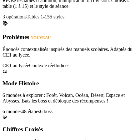
Révise tes tables d’addition, multiplication ou division. Choisis la
table (1 à 15) et le style de séance.
3 opérations
Tables 1-15
5 styles
📚
Problèmes
NOUVEAU
Énoncés contextualisés inspirés des manuels scolaires. Adaptés du
CE1 au lycée.
CE1 au lycée
Contexte réel
Indices
📖
Mode Histoire
6 mondes à explorer : Forêt, Volcan, Océan, Désert, Espace et
Abysses. Bats les boss et débloque des récompenses !
6 mondes
48 étapes
6 boss
🧩
Chiffres Croisés