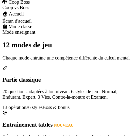
🐉 Coop Boss
Coop vs Boss
🏠 Accueil
Écran d'accueil
🏫 Mode classe
Mode enseignant
12 modes de jeu
Chaque mode entraîne une compétence différente du calcul mental
📏
Partie classique
20 questions adaptées à ton niveau. 6 styles de jeu : Normal,
Endurant, Expert, 3 Vies, Contre-la-montre et Examen.
13 opérations
6 styles
Boss & bonus
🎯
Entraînement tables
NOUVEAU