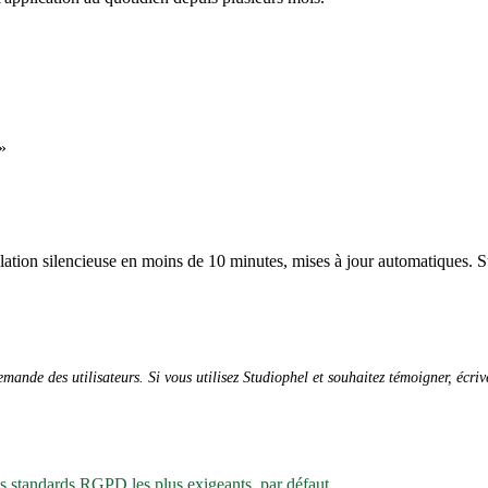
»
allation silencieuse en moins de 10 minutes, mises à jour automatiques. S
ande des utilisateurs. Si vous utilisez Studiophel et souhaitez témoigner, écri
es standards RGPD les plus exigeants, par défaut.