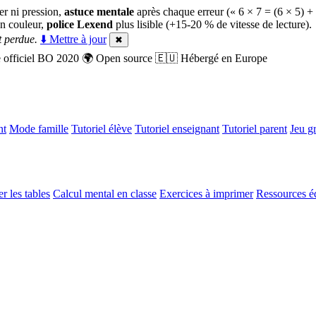
er ni pression,
astuce mentale
après chaque erreur (« 6 × 7 = (6 × 5) +
n couleur,
police Lexend
plus lisible (+15-20 % de vitesse de lecture).
 perdue.
⬇️ Mettre à jour
✖
officiel BO 2020
🌍
Open source
🇪🇺
Hébergé en Europe
nt
Mode famille
Tutoriel élève
Tutoriel enseignant
Tutoriel parent
Jeu gr
r les tables
Calcul mental en classe
Exercices à imprimer
Ressources é