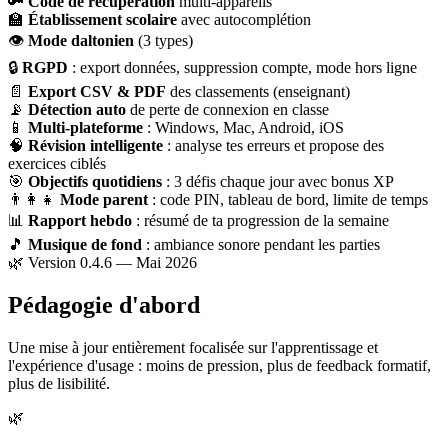
🔑
Code de récupération
multi-appareils
🏫
Établissement scolaire
avec autocomplétion
👁
Mode daltonien
(3 types)
🔒
RGPD
: export données, suppression compte, mode hors ligne
📄
Export CSV & PDF
des classements (enseignant)
📡
Détection auto
de perte de connexion en classe
📱
Multi-plateforme
: Windows, Mac, Android, iOS
🧠
Révision intelligente
: analyse tes erreurs et propose des
exercices ciblés
🎯
Objectifs quotidiens
: 3 défis chaque jour avec bonus XP
👨‍👩‍👧
Mode parent
: code PIN, tableau de bord, limite de temps
📊
Rapport hebdo
: résumé de ta progression de la semaine
🎵
Musique de fond
: ambiance sonore pendant les parties
🌿 Version 0.4.6 — Mai 2026
Pédagogie d'abord
Une mise à jour entièrement focalisée sur l'apprentissage et
l'expérience d'usage : moins de pression, plus de feedback formatif,
plus de lisibilité.
🌿