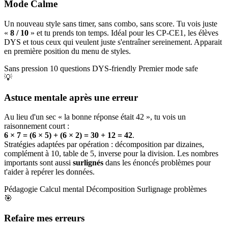
Mode Calme
Un nouveau style sans timer, sans combo, sans score. Tu vois juste
«
8 / 10
» et tu prends ton temps. Idéal pour les CP-CE1, les élèves
DYS et tous ceux qui veulent juste s'entraîner sereinement. Apparait
en première position du menu de styles.
Sans pression
10 questions
DYS-friendly
Premier mode safe
💡
Astuce mentale après une erreur
Au lieu d'un sec « la bonne réponse était 42 », tu vois un
raisonnement court :
6 × 7 = (6 × 5) + (6 × 2) = 30 + 12 = 42
.
Stratégies adaptées par opération : décomposition par dizaines,
complément à 10, table de 5, inverse pour la division. Les nombres
importants sont aussi
surlignés
dans les énoncés problèmes pour
t'aider à repérer les données.
Pédagogie
Calcul mental
Décomposition
Surlignage problèmes
🎯
Refaire mes erreurs