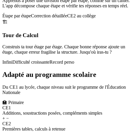
Apprends à poser une division étape par étape, comme sur un cahier.
L'app décompose chaque étape et vérifie tes réponses en temps réel.
Étape par étape
Correction détaillée
CE2 au collège
🏗️
Tour de Calcul
Construis ta tour étage par étage. Chaque bonne réponse ajoute un
étage, chaque erreur fragilise la structure. Jusqu'où iras-tu ?
Infini
Difficulté croissante
Record perso
Adapté au programme scolaire
Du CE1 au lycée, chaque niveau suit le programme de l'Éducation
Nationale
🏫
Primaire
CE1
Additions, soustractions posées, compléments simples
+ −
CE2
Premières tables, calculs à retenue