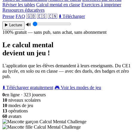
Réviser les tables
Calcul mental en classe
Exercices à imprimer
Ressources éducatives
Presse
FAQ
🇬🇧
🇪🇸
🇨🇳
⬇️ Télécharger
🔊
▶️ Lecture
100% gratuit — sans pub, sans achat, sans abonnement
Le calcul mental
devient un jeu !
L'application que les élèves demandent à leurs enseignants. Du CE1
au lycée, en solo ou en classe — avec des duels, des badges et zéro
pub.
⬇️ Télécharger gratuitement
🎮 Voir les modes de jeu
0
en ligne · 323 joueurs
10
niveaux scolaires
10
modes de jeu
13
opérations
60
avatars