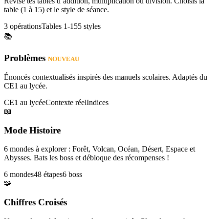
Révise tes tables d’addition, multiplication ou division. Choisis la
table (1 à 15) et le style de séance.
3 opérations
Tables 1-15
5 styles
📚
Problèmes
NOUVEAU
Énoncés contextualisés inspirés des manuels scolaires. Adaptés du
CE1 au lycée.
CE1 au lycée
Contexte réel
Indices
📖
Mode Histoire
6 mondes à explorer : Forêt, Volcan, Océan, Désert, Espace et
Abysses. Bats les boss et débloque des récompenses !
6 mondes
48 étapes
6 boss
🧩
Chiffres Croisés