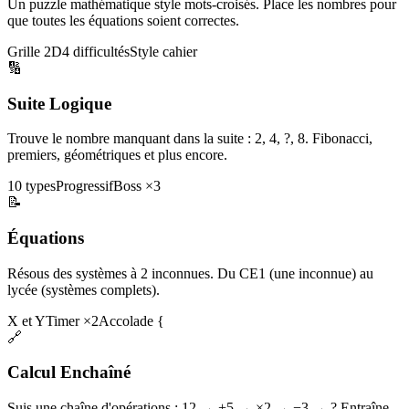
Un puzzle mathématique style mots-croisés. Place les nombres pour
que toutes les équations soient correctes.
Grille 2D
4 difficultés
Style cahier
🔢
Suite Logique
Trouve le nombre manquant dans la suite : 2, 4, ?, 8. Fibonacci,
premiers, géométriques et plus encore.
10 types
Progressif
Boss ×3
📝
Équations
Résous des systèmes à 2 inconnues. Du CE1 (une inconnue) au
lycée (systèmes complets).
X et Y
Timer ×2
Accolade {
🔗
Calcul Enchaîné
Suis une chaîne d'opérations : 12 → +5 → ×2 → −3 → ? Entraîne