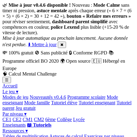
🌿
Mise à jour v0.4.6 disponible !
Nouveau :
Mode Calme
sans
timer ni pression,
astuce mentale
après chaque erreur (« 6 × 7 = (6
× 5) + (6 × 2) = 30 + 12 = 42 »),
bouton « Refaire mes erreurs »
pour réviser sereinement,
dashboard parent simplifié
avec
compétences en couleur,
police Lexend
plus lisible (+15-20 % de
vitesse de lecture).
Mise à jour automatique au prochain lancement. Aucune donnée
n'est perdue.
⬇️ Mettre à jour
✖
💸
100% gratuit
🚫
Sans publicité
🔒
Conforme RGPD
📚
Programme officiel BO 2020
🌍
Open source
🇪🇺
Hébergé en
Europe
🧠
Calcul Mental Challenge
☰
Accueil
Le jeu ▾
Modes de jeu
Nouveautés v0.4.6
Programme scolaire
Mode
enseignant
Mode famille
Tutoriel élève
Tutoriel enseignant
Tutoriel
parent
Jeu gratuit
Par niveau ▾
CE1
CE2
CM1
CM2
6ème
Collège
Lycée
Enseignants
📖 Tutoriels
Ressources ▾
Tables de multiplication
Astuces de calcul
Exercices par niveau