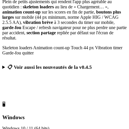
Plein de petits ajustements qui rendent l'app plus agréable au
quotidien :
skeleton loaders
au lieu de « Chargement… »,
animation count-up
sur les scores en fin de partie,
boutons plus
larges
sur mobile (44 px minimum, norme Apple HIG / WCAG
2.5.5 AA),
vibration brève
à 3 secondes du timer sur mobile,
garde-fou
Escape / refresh navigateur pour ne plus perdre une partie
par accident,
section partage
repliée par défaut sur l'écran de
résultat.
Skeleton loaders
Animation count-up
Touch 44 px
Vibration timer
Garde-fou quitter
📋 Voir aussi les nouveautés de la v0.4.5
Télécharger Calcul Mental Challenge
Gratuit, sans publicité, sans compte obligatoire
🖥️
Windows
Windows 10 / 11 (64 bits)