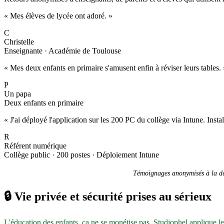
« Mes élèves de lycée ont adoré. »
C
Christelle
Enseignante · Académie de Toulouse
« Mes deux enfants en primaire s'amusent enfin à réviser leurs tables. 
P
Un papa
Deux enfants en primaire
« J'ai déployé l'application sur les 200 PC du collège via Intune. Inst
R
Référent numérique
Collège public · 200 postes · Déploiement Intune
Témoignages anonymisés à la dem
🔒
Vie privée et sécurité prises au sérieux
L'éducation des enfants, ça ne se monétise pas. Studiophel applique l