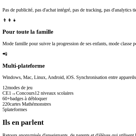
Pas de publicité, pas d'achat intégré, pas de tracking, pas d'analytics tie
👨‍👩‍👧
Pour toute la famille
Mode famille pour suivre la progression de ses enfants, mode classe p
📲
Multi-plateforme
Windows, Mac, Linux, Android, iOS. Synchronisation entre appareils. 
12
modes de jeu
CE1→Concours
12 niveaux scolaires
60+
badges à débloquer
220
cartes Mathémonstres
5
plateformes
Ils en parlent
Retours anonymisés d'enseignants, de parents et d'élèves qui utilisent 