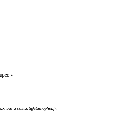
uper. »
vez-nous à
contact@studiophel.fr
.