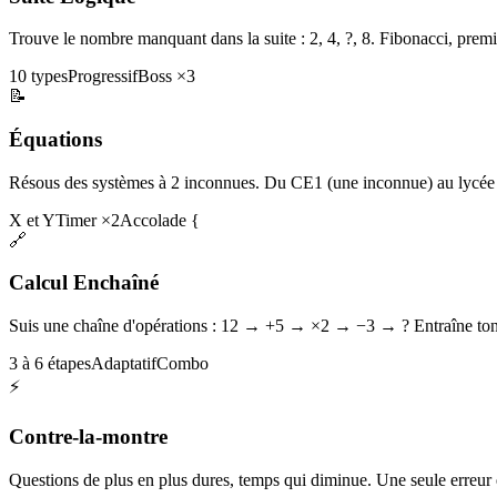
Trouve le nombre manquant dans la suite : 2, 4, ?, 8. Fibonacci, premi
10 types
Progressif
Boss ×3
📝
Équations
Résous des systèmes à 2 inconnues. Du CE1 (une inconnue) au lycée 
X et Y
Timer ×2
Accolade {
🔗
Calcul Enchaîné
Suis une chaîne d'opérations : 12 → +5 → ×2 → −3 → ? Entraîne ton 
3 à 6 étapes
Adaptatif
Combo
⚡
Contre-la-montre
Questions de plus en plus dures, temps qui diminue. Une seule erreur et