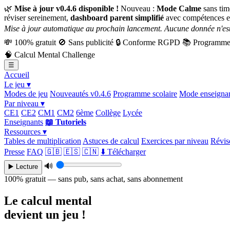
🌿
Mise à jour v0.4.6 disponible !
Nouveau :
Mode Calme
sans tim
réviser sereinement,
dashboard parent simplifié
avec compétences e
Mise à jour automatique au prochain lancement. Aucune donnée n'est
💸
100% gratuit
🚫
Sans publicité
🔒
Conforme RGPD
📚
Programme 
🧠
Calcul Mental Challenge
☰
Accueil
Le jeu ▾
Modes de jeu
Nouveautés v0.4.6
Programme scolaire
Mode enseigna
Par niveau ▾
CE1
CE2
CM1
CM2
6ème
Collège
Lycée
Enseignants
📖 Tutoriels
Ressources ▾
Tables de multiplication
Astuces de calcul
Exercices par niveau
Révise
Presse
FAQ
🇬🇧
🇪🇸
🇨🇳
⬇️ Télécharger
🔊
▶️ Lecture
100% gratuit — sans pub, sans achat, sans abonnement
Le calcul mental
devient un jeu !