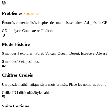
📚
Problèmes
NOUVEAU
Énoncés contextualisés inspirés des manuels scolaires. Adaptés du CE
CE1 au lycée
Contexte réel
Indices
📖
Mode Histoire
6 mondes à explorer : Forêt, Volcan, Océan, Désert, Espace et Abysse
6 mondes
48 étapes
6 boss
🧩
Chiffres Croisés
Un puzzle mathématique style mots-croisés. Place les nombres pour que
Grille 2D
4 difficultés
Style cahier
🔢
Suite Logique