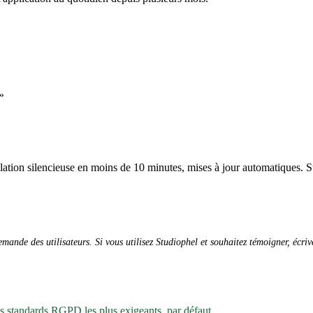
»
allation silencieuse en moins de 10 minutes, mises à jour automatiques. S
ande des utilisateurs. Si vous utilisez Studiophel et souhaitez témoigner, écri
es standards RGPD les plus exigeants, par défaut.