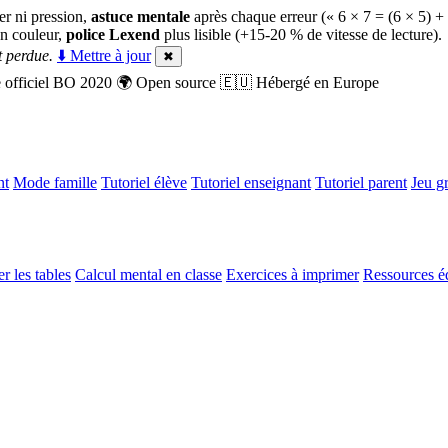
er ni pression,
astuce mentale
après chaque erreur (« 6 × 7 = (6 × 5) +
n couleur,
police Lexend
plus lisible (+15-20 % de vitesse de lecture).
 perdue.
⬇️ Mettre à jour
✖
officiel BO 2020
🌍
Open source
🇪🇺
Hébergé en Europe
nt
Mode famille
Tutoriel élève
Tutoriel enseignant
Tutoriel parent
Jeu gr
r les tables
Calcul mental en classe
Exercices à imprimer
Ressources é