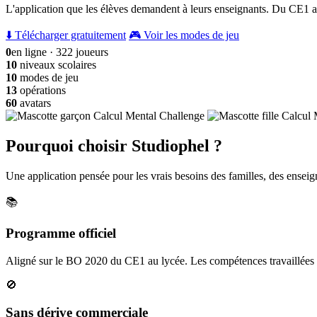
L'application que les élèves demandent à leurs enseignants. Du CE1 a
⬇️ Télécharger gratuitement
🎮 Voir les modes de jeu
0
en ligne · 322 joueurs
10
niveaux scolaires
10
modes de jeu
13
opérations
60
avatars
Pourquoi choisir Studiophel ?
Une application pensée pour les vrais besoins des familles, des enseign
📚
Programme officiel
Aligné sur le BO 2020 du CE1 au lycée. Les compétences travaillées c
🚫
Sans dérive commerciale