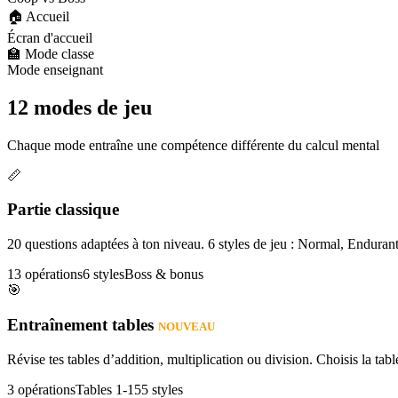
🏠 Accueil
Écran d'accueil
🏫 Mode classe
Mode enseignant
12 modes de jeu
Chaque mode entraîne une compétence différente du calcul mental
📏
Partie classique
20 questions adaptées à ton niveau. 6 styles de jeu : Normal, Enduran
13 opérations
6 styles
Boss & bonus
🎯
Entraînement tables
NOUVEAU
Révise tes tables d’addition, multiplication ou division. Choisis la table
3 opérations
Tables 1-15
5 styles