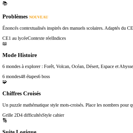
📚
Problèmes
NOUVEAU
Énoncés contextualisés inspirés des manuels scolaires. Adaptés du CE
CE1 au lycée
Contexte réel
Indices
📖
Mode Histoire
6 mondes à explorer : Forêt, Volcan, Océan, Désert, Espace et Abysse
6 mondes
48 étapes
6 boss
🧩
Chiffres Croisés
Un puzzle mathématique style mots-croisés. Place les nombres pour que
Grille 2D
4 difficultés
Style cahier
🔢
Suite Logique