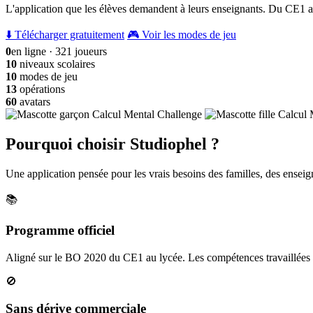
L'application que les élèves demandent à leurs enseignants. Du CE1 a
⬇️ Télécharger gratuitement
🎮 Voir les modes de jeu
0
en ligne · 321 joueurs
10
niveaux scolaires
10
modes de jeu
13
opérations
60
avatars
Pourquoi choisir Studiophel ?
Une application pensée pour les vrais besoins des familles, des enseign
📚
Programme officiel
Aligné sur le BO 2020 du CE1 au lycée. Les compétences travaillées c
🚫
Sans dérive commerciale