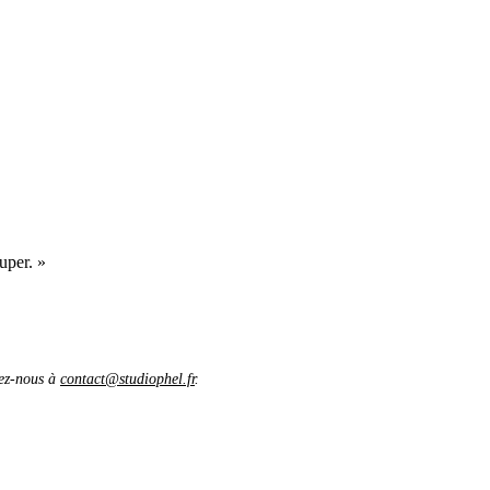
uper. »
vez-nous à
contact@studiophel.fr
.