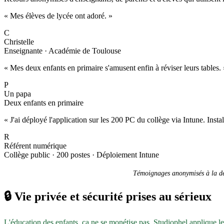
« Mes élèves de lycée ont adoré. »
C
Christelle
Enseignante · Académie de Toulouse
« Mes deux enfants en primaire s'amusent enfin à réviser leurs tables. 
P
Un papa
Deux enfants en primaire
« J'ai déployé l'application sur les 200 PC du collège via Intune. Inst
R
Référent numérique
Collège public · 200 postes · Déploiement Intune
Témoignages anonymisés à la dem
🔒
Vie privée et sécurité prises au sérieux
L'éducation des enfants, ça ne se monétise pas. Studiophel applique l