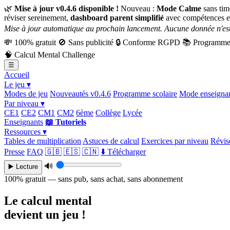
🌿
Mise à jour v0.4.6 disponible !
Nouveau :
Mode Calme
sans tim
réviser sereinement,
dashboard parent simplifié
avec compétences e
Mise à jour automatique au prochain lancement. Aucune donnée n'est
💸
100% gratuit
🚫
Sans publicité
🔒
Conforme RGPD
📚
Programme 
🧠
Calcul Mental Challenge
☰
Accueil
Le jeu ▾
Modes de jeu
Nouveautés v0.4.6
Programme scolaire
Mode enseigna
Par niveau ▾
CE1
CE2
CM1
CM2
6ème
Collège
Lycée
Enseignants
📖 Tutoriels
Ressources ▾
Tables de multiplication
Astuces de calcul
Exercices par niveau
Révise
Presse
FAQ
🇬🇧
🇪🇸
🇨🇳
⬇️ Télécharger
🔊
▶️ Lecture
100% gratuit — sans pub, sans achat, sans abonnement
Le calcul mental
devient un jeu !