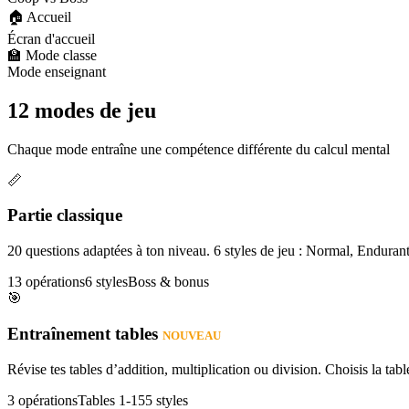
🏠 Accueil
Écran d'accueil
🏫 Mode classe
Mode enseignant
12 modes de jeu
Chaque mode entraîne une compétence différente du calcul mental
📏
Partie classique
20 questions adaptées à ton niveau. 6 styles de jeu : Normal, Enduran
13 opérations
6 styles
Boss & bonus
🎯
Entraînement tables
NOUVEAU
Révise tes tables d’addition, multiplication ou division. Choisis la table
3 opérations
Tables 1-15
5 styles