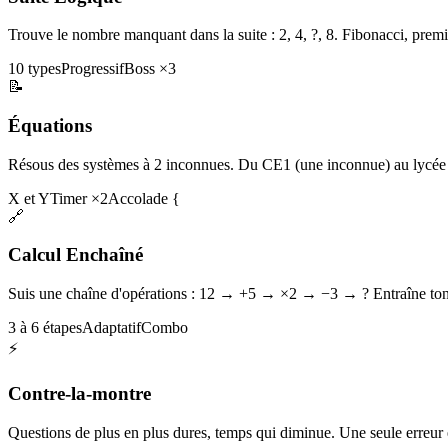
Trouve le nombre manquant dans la suite : 2, 4, ?, 8. Fibonacci, premi
10 types
Progressif
Boss ×3
📝
Équations
Résous des systèmes à 2 inconnues. Du CE1 (une inconnue) au lycée 
X et Y
Timer ×2
Accolade {
🔗
Calcul Enchaîné
Suis une chaîne d'opérations : 12 → +5 → ×2 → −3 → ? Entraîne ton 
3 à 6 étapes
Adaptatif
Combo
⚡
Contre-la-montre
Questions de plus en plus dures, temps qui diminue. Une seule erreur et