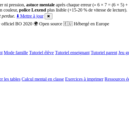
er ni pression,
astuce mentale
après chaque erreur (« 6 × 7 = (6 × 5) +
n couleur,
police Lexend
plus lisible (+15-20 % de vitesse de lecture).
 perdue.
⬇️ Mettre à jour
✖
officiel BO 2020
🌍
Open source
🇪🇺
Hébergé en Europe
nt
Mode famille
Tutoriel élève
Tutoriel enseignant
Tutoriel parent
Jeu gr
r les tables
Calcul mental en classe
Exercices à imprimer
Ressources é