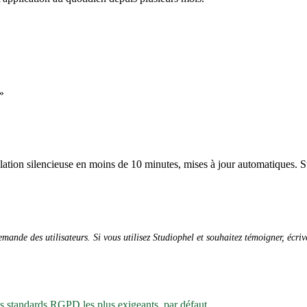
»
allation silencieuse en moins de 10 minutes, mises à jour automatiques. S
ande des utilisateurs. Si vous utilisez Studiophel et souhaitez témoigner, écri
es standards RGPD les plus exigeants, par défaut.