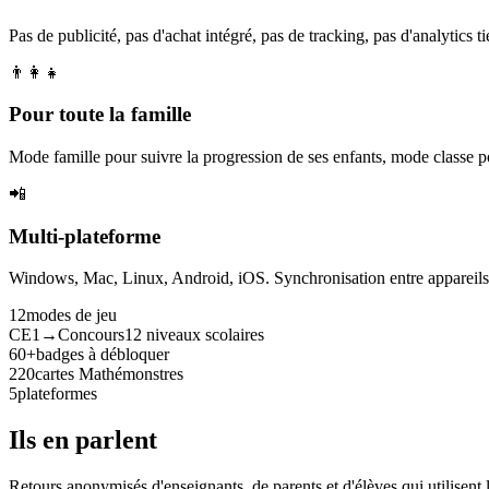
Pas de publicité, pas d'achat intégré, pas de tracking, pas d'analytics tie
👨‍👩‍👧
Pour toute la famille
Mode famille pour suivre la progression de ses enfants, mode classe p
📲
Multi-plateforme
Windows, Mac, Linux, Android, iOS. Synchronisation entre appareils. 
12
modes de jeu
CE1→Concours
12 niveaux scolaires
60+
badges à débloquer
220
cartes Mathémonstres
5
plateformes
Ils en parlent
Retours anonymisés d'enseignants, de parents et d'élèves qui utilisent 