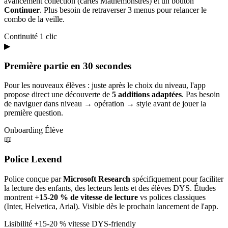
avancement collection (cartes Mathémonstres) et un bouton
Continuer
. Plus besoin de retraverser 3 menus pour relancer le
combo de la veille.
Continuité
1 clic
▶
Première partie en 30 secondes
Pour les nouveaux élèves : juste après le choix du niveau, l'app
propose direct une découverte de
5 additions adaptées
. Pas besoin
de naviguer dans niveau → opération → style avant de jouer la
première question.
Onboarding
Élève
📖
Police Lexend
Police conçue par
Microsoft Research
spécifiquement pour faciliter
la lecture des enfants, des lecteurs lents et des élèves DYS. Études
montrent
+15-20 % de vitesse de lecture
vs polices classiques
(Inter, Helvetica, Arial). Visible dès le prochain lancement de l'app.
Lisibilité
+15-20 % vitesse
DYS-friendly