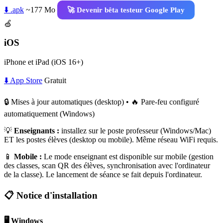
⬇️ .apk
~177 Mo
🚀 Devenir bêta testeur Google Play
🍏
iOS
iPhone et iPad (iOS 16+)
⬇️ App Store
Gratuit
🔒 Mises à jour automatiques (desktop) • 🔥 Pare-feu configuré
automatiquement (Windows)
💡
Enseignants :
installez sur le poste professeur (Windows/Mac)
ET les postes élèves (desktop ou mobile). Même réseau WiFi requis.
📱
Mobile :
Le mode enseignant est disponible sur mobile (gestion
des classes, scan QR des élèves, synchronisation avec l'ordinateur
de la classe). Le lancement de séance se fait depuis l'ordinateur.
📋 Notice d'installation
🖥️ Windows