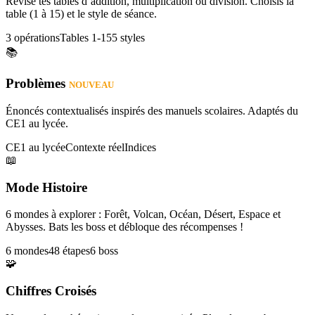
Révise tes tables d’addition, multiplication ou division. Choisis la
table (1 à 15) et le style de séance.
3 opérations
Tables 1-15
5 styles
📚
Problèmes
NOUVEAU
Énoncés contextualisés inspirés des manuels scolaires. Adaptés du
CE1 au lycée.
CE1 au lycée
Contexte réel
Indices
📖
Mode Histoire
6 mondes à explorer : Forêt, Volcan, Océan, Désert, Espace et
Abysses. Bats les boss et débloque des récompenses !
6 mondes
48 étapes
6 boss
🧩
Chiffres Croisés