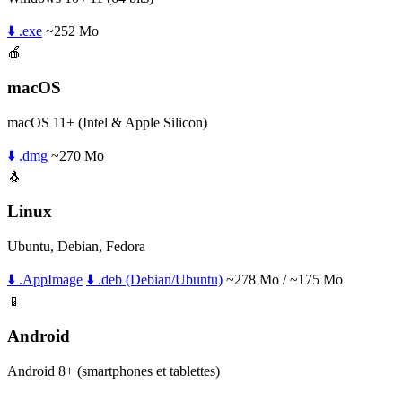
⬇️ .exe
~252 Mo
🍎
macOS
macOS 11+ (Intel & Apple Silicon)
⬇️ .dmg
~270 Mo
🐧
Linux
Ubuntu, Debian, Fedora
⬇️ .AppImage
⬇️ .deb (Debian/Ubuntu)
~278 Mo / ~175 Mo
📱
Android
Android 8+ (smartphones et tablettes)