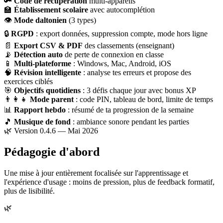
🔑
Code de récupération
multi-appareils
🏫
Établissement scolaire
avec autocomplétion
👁
Mode daltonien
(3 types)
🔒
RGPD
: export données, suppression compte, mode hors ligne
📄
Export CSV & PDF
des classements (enseignant)
📡
Détection auto
de perte de connexion en classe
📱
Multi-plateforme
: Windows, Mac, Android, iOS
🧠
Révision intelligente
: analyse tes erreurs et propose des
exercices ciblés
🎯
Objectifs quotidiens
: 3 défis chaque jour avec bonus XP
👨‍👩‍👧
Mode parent
: code PIN, tableau de bord, limite de temps
📊
Rapport hebdo
: résumé de ta progression de la semaine
🎵
Musique de fond
: ambiance sonore pendant les parties
🌿 Version 0.4.6 — Mai 2026
Pédagogie d'abord
Une mise à jour entièrement focalisée sur l'apprentissage et
l'expérience d'usage : moins de pression, plus de feedback formatif,
plus de lisibilité.
🌿