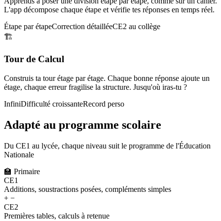
Apprends à poser une division étape par étape, comme sur un cahier.
L'app décompose chaque étape et vérifie tes réponses en temps réel.
Étape par étape
Correction détaillée
CE2 au collège
🏗️
Tour de Calcul
Construis ta tour étage par étage. Chaque bonne réponse ajoute un
étage, chaque erreur fragilise la structure. Jusqu'où iras-tu ?
Infini
Difficulté croissante
Record perso
Adapté au programme scolaire
Du CE1 au lycée, chaque niveau suit le programme de l'Éducation
Nationale
🏫
Primaire
CE1
Additions, soustractions posées, compléments simples
+ −
CE2
Premières tables, calculs à retenue