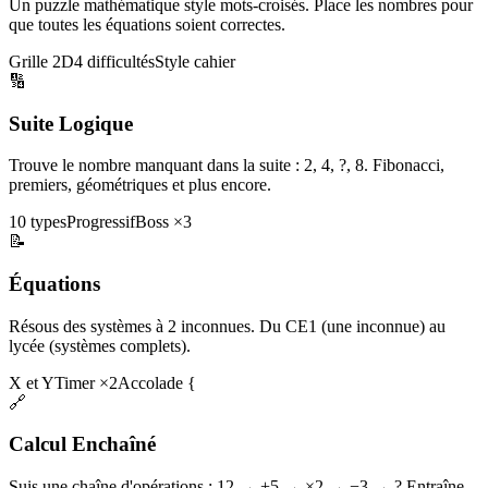
Un puzzle mathématique style mots-croisés. Place les nombres pour
que toutes les équations soient correctes.
Grille 2D
4 difficultés
Style cahier
🔢
Suite Logique
Trouve le nombre manquant dans la suite : 2, 4, ?, 8. Fibonacci,
premiers, géométriques et plus encore.
10 types
Progressif
Boss ×3
📝
Équations
Résous des systèmes à 2 inconnues. Du CE1 (une inconnue) au
lycée (systèmes complets).
X et Y
Timer ×2
Accolade {
🔗
Calcul Enchaîné
Suis une chaîne d'opérations : 12 → +5 → ×2 → −3 → ? Entraîne