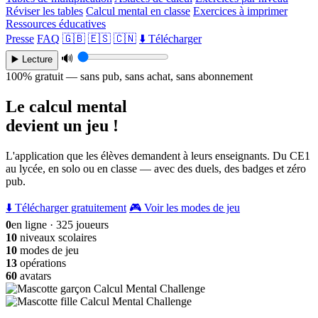
Réviser les tables
Calcul mental en classe
Exercices à imprimer
Ressources éducatives
Presse
FAQ
🇬🇧
🇪🇸
🇨🇳
⬇️ Télécharger
🔊
▶️ Lecture
100% gratuit — sans pub, sans achat, sans abonnement
Le calcul mental
devient un jeu !
L'application que les élèves demandent à leurs enseignants. Du CE1
au lycée, en solo ou en classe — avec des duels, des badges et zéro
pub.
⬇️ Télécharger gratuitement
🎮 Voir les modes de jeu
0
en ligne · 325 joueurs
10
niveaux scolaires
10
modes de jeu
13
opérations
60
avatars