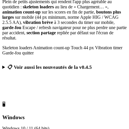
Plein de petits ajustements qui rendent l'app plus agréable au
quotidien :
skeleton loaders
au lieu de « Chargement… »,
animation count-up
sur les scores en fin de partie,
boutons plus
larges
sur mobile (44 px minimum, norme Apple HIG / WCAG
2.5.5 AA),
vibration brève
à 3 secondes du timer sur mobile,
garde-fou
Escape / refresh navigateur pour ne plus perdre une partie
par accident,
section partage
repliée par défaut sur l'écran de
résultat.
Skeleton loaders
Animation count-up
Touch 44 px
Vibration timer
Garde-fou quitter
📋 Voir aussi les nouveautés de la v0.4.5
Télécharger Calcul Mental Challenge
Gratuit, sans publicité, sans compte obligatoire
🖥️
Windows
Windows 10 / 11 (64 bits)