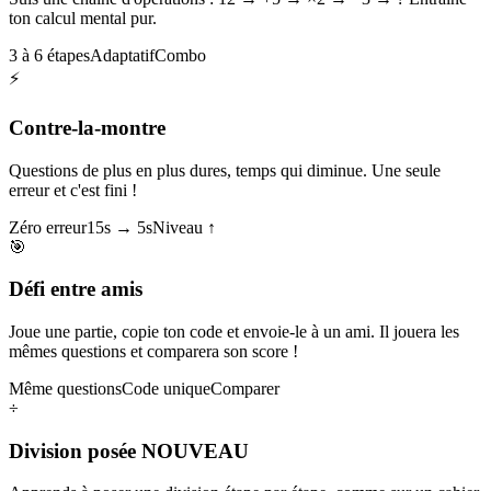
ton calcul mental pur.
3 à 6 étapes
Adaptatif
Combo
⚡
Contre-la-montre
Questions de plus en plus dures, temps qui diminue. Une seule
erreur et c'est fini !
Zéro erreur
15s → 5s
Niveau ↑
🎯
Défi entre amis
Joue une partie, copie ton code et envoie-le à un ami. Il jouera les
mêmes questions et comparera son score !
Même questions
Code unique
Comparer
÷
Division posée
NOUVEAU