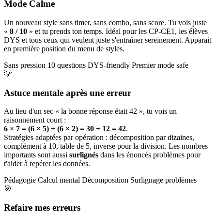
Mode Calme
Un nouveau style sans timer, sans combo, sans score. Tu vois juste
«
8 / 10
» et tu prends ton temps. Idéal pour les CP-CE1, les élèves
DYS et tous ceux qui veulent juste s'entraîner sereinement. Apparait
en première position du menu de styles.
Sans pression
10 questions
DYS-friendly
Premier mode safe
💡
Astuce mentale après une erreur
Au lieu d'un sec « la bonne réponse était 42 », tu vois un
raisonnement court :
6 × 7 = (6 × 5) + (6 × 2) = 30 + 12 = 42
.
Stratégies adaptées par opération : décomposition par dizaines,
complément à 10, table de 5, inverse pour la division. Les nombres
importants sont aussi
surlignés
dans les énoncés problèmes pour
t'aider à repérer les données.
Pédagogie
Calcul mental
Décomposition
Surlignage problèmes
🎯
Refaire mes erreurs