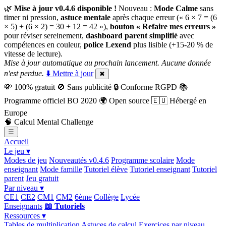
🌿
Mise à jour v0.4.6 disponible !
Nouveau :
Mode Calme
sans
timer ni pression,
astuce mentale
après chaque erreur (« 6 × 7 = (6
× 5) + (6 × 2) = 30 + 12 = 42 »),
bouton « Refaire mes erreurs »
pour réviser sereinement,
dashboard parent simplifié
avec
compétences en couleur,
police Lexend
plus lisible (+15-20 % de
vitesse de lecture).
Mise à jour automatique au prochain lancement. Aucune donnée
n'est perdue.
⬇️ Mettre à jour
✖
💸
100% gratuit
🚫
Sans publicité
🔒
Conforme RGPD
📚
Programme officiel BO 2020
🌍
Open source
🇪🇺
Hébergé en
Europe
🧠
Calcul Mental Challenge
☰
Accueil
Le jeu ▾
Modes de jeu
Nouveautés v0.4.6
Programme scolaire
Mode
enseignant
Mode famille
Tutoriel élève
Tutoriel enseignant
Tutoriel
parent
Jeu gratuit
Par niveau ▾
CE1
CE2
CM1
CM2
6ème
Collège
Lycée
Enseignants
📖 Tutoriels
Ressources ▾
Tables de multiplication
Astuces de calcul
Exercices par niveau