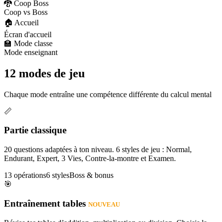
🐉 Coop Boss
Coop vs Boss
🏠 Accueil
Écran d'accueil
🏫 Mode classe
Mode enseignant
12 modes de jeu
Chaque mode entraîne une compétence différente du calcul mental
📏
Partie classique
20 questions adaptées à ton niveau. 6 styles de jeu : Normal,
Endurant, Expert, 3 Vies, Contre-la-montre et Examen.
13 opérations
6 styles
Boss & bonus
🎯
Entraînement tables
NOUVEAU