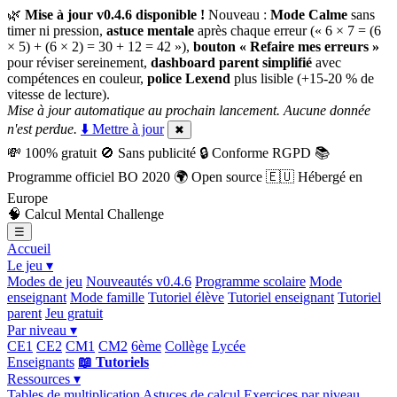
🌿
Mise à jour v0.4.6 disponible !
Nouveau :
Mode Calme
sans
timer ni pression,
astuce mentale
après chaque erreur (« 6 × 7 = (6
× 5) + (6 × 2) = 30 + 12 = 42 »),
bouton « Refaire mes erreurs »
pour réviser sereinement,
dashboard parent simplifié
avec
compétences en couleur,
police Lexend
plus lisible (+15-20 % de
vitesse de lecture).
Mise à jour automatique au prochain lancement. Aucune donnée
n'est perdue.
⬇️ Mettre à jour
✖
💸
100% gratuit
🚫
Sans publicité
🔒
Conforme RGPD
📚
Programme officiel BO 2020
🌍
Open source
🇪🇺
Hébergé en
Europe
🧠
Calcul Mental Challenge
☰
Accueil
Le jeu ▾
Modes de jeu
Nouveautés v0.4.6
Programme scolaire
Mode
enseignant
Mode famille
Tutoriel élève
Tutoriel enseignant
Tutoriel
parent
Jeu gratuit
Par niveau ▾
CE1
CE2
CM1
CM2
6ème
Collège
Lycée
Enseignants
📖 Tutoriels
Ressources ▾
Tables de multiplication
Astuces de calcul
Exercices par niveau