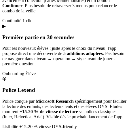
avancement collection (cartes Mathémonstres) et un bouton
Continuer
. Plus besoin de retraverser 3 menus pour relancer le
combo de la veille.
Continuité
1 clic
▶
Première partie en 30 secondes
Pour les nouveaux élèves : juste après le choix du niveau, l'app
propose direct une découverte de
5 additions adaptées
. Pas besoin
de naviguer dans niveau → opération → style avant de jouer la
première question.
Onboarding
Élève
📖
Police Lexend
Police conçue par
Microsoft Research
spécifiquement pour faciliter
la lecture des enfants, des lecteurs lents et des élèves DYS. Études
montrent
+15-20 % de vitesse de lecture
vs polices classiques
(Inter, Helvetica, Arial). Visible dès le prochain lancement de l'app.
Lisibilité
+15-20 % vitesse
DYS-friendly