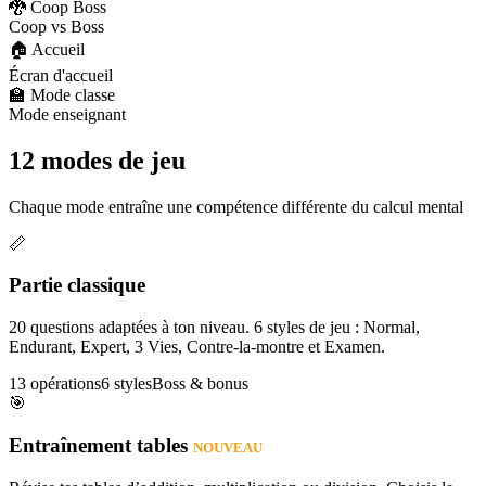
🐉 Coop Boss
Coop vs Boss
🏠 Accueil
Écran d'accueil
🏫 Mode classe
Mode enseignant
12 modes de jeu
Chaque mode entraîne une compétence différente du calcul mental
📏
Partie classique
20 questions adaptées à ton niveau. 6 styles de jeu : Normal,
Endurant, Expert, 3 Vies, Contre-la-montre et Examen.
13 opérations
6 styles
Boss & bonus
🎯
Entraînement tables
NOUVEAU