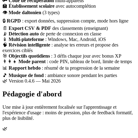
🔑
Code de récupération
multi-appareils
🏫
Établissement scolaire
avec autocomplétion
👁
Mode daltonien
(3 types)
🔒
RGPD
: export données, suppression compte, mode hors ligne
📄
Export CSV & PDF
des classements (enseignant)
📡
Détection auto
de perte de connexion en classe
📱
Multi-plateforme
: Windows, Mac, Android, iOS
🧠
Révision intelligente
: analyse tes erreurs et propose des
exercices ciblés
🎯
Objectifs quotidiens
: 3 défis chaque jour avec bonus XP
👨‍👩‍👧
Mode parent
: code PIN, tableau de bord, limite de temps
📊
Rapport hebdo
: résumé de ta progression de la semaine
🎵
Musique de fond
: ambiance sonore pendant les parties
🌿 Version 0.4.6 — Mai 2026
Pédagogie d'abord
Une mise à jour entièrement focalisée sur l'apprentissage et
l'expérience d'usage : moins de pression, plus de feedback formatif,
plus de lisibilité.
🌿