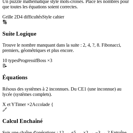
Un puzzle mathématique style mots-croisés. Place les nombres pour
que toutes les équations soient correctes.
Grille 2D
4 difficultés
Style cahier
🔢
Suite Logique
Trouve le nombre manquant dans la suite : 2, 4, ?, 8. Fibonacci,
premiers, géométriques et plus encore.
10 types
Progressif
Boss ×3
📝
Équations
Résous des systèmes à 2 inconnues. Du CE1 (une inconnue) au
lycée (systèmes complets).
X et Y
Timer ×2
Accolade {
🔗
Calcul Enchaîné
Suis une chaîne d'opérations : 12 → +5 → ×2 → −3 → ? Entraîne