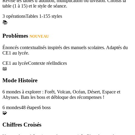
Révise tes tables d’addition, multiplication ou division. Choisis la
table (1 à 15) et le style de séance.
3 opérations
Tables 1-15
5 styles
📚
Problèmes
NOUVEAU
Énoncés contextualisés inspirés des manuels scolaires. Adaptés du
CE1 au lycée.
CE1 au lycée
Contexte réel
Indices
📖
Mode Histoire
6 mondes à explorer : Forêt, Volcan, Océan, Désert, Espace et
Abysses. Bats les boss et débloque des récompenses !
6 mondes
48 étapes
6 boss
🧩
Chiffres Croisés