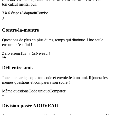
ton calcul mental pur.
3 à 6 étapes
Adaptatif
Combo
⚡
Contre-la-montre
Questions de plus en plus dures, temps qui diminue. Une seule
erreur et c'est fini !
Zéro erreur
15s → 5s
Niveau ↑
🎯
Défi entre amis
Joue une partie, copie ton code et envoie-le à un ami. Il jouera les
mêmes questions et comparera son score !
Même questions
Code unique
Comparer
÷
Division posée
NOUVEAU