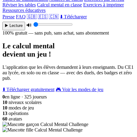
Réviser les tables
Calcul mental en classe
Exercices à imprimer
Ressources éducatives
Presse
FAQ
🇬🇧
🇪🇸
🇨🇳
⬇️ Télécharger
🔊
▶️ Lecture
100% gratuit — sans pub, sans achat, sans abonnement
Le calcul mental
devient un jeu !
L'application que les élèves demandent à leurs enseignants. Du CE1
au lycée, en solo ou en classe — avec des duels, des badges et zéro
pub.
⬇️ Télécharger gratuitement
🎮 Voir les modes de jeu
0
en ligne · 325 joueurs
10
niveaux scolaires
10
modes de jeu
13
opérations
60
avatars