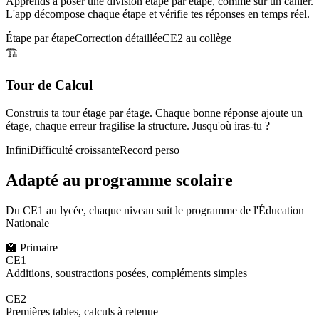
Apprends à poser une division étape par étape, comme sur un cahier.
L'app décompose chaque étape et vérifie tes réponses en temps réel.
Étape par étape
Correction détaillée
CE2 au collège
🏗️
Tour de Calcul
Construis ta tour étage par étage. Chaque bonne réponse ajoute un
étage, chaque erreur fragilise la structure. Jusqu'où iras-tu ?
Infini
Difficulté croissante
Record perso
Adapté au programme scolaire
Du CE1 au lycée, chaque niveau suit le programme de l'Éducation
Nationale
🏫
Primaire
CE1
Additions, soustractions posées, compléments simples
+ −
CE2
Premières tables, calculs à retenue