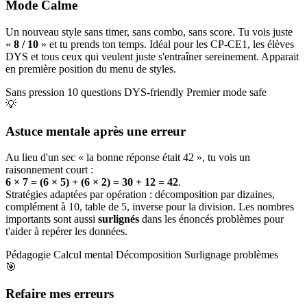
Mode Calme
Un nouveau style sans timer, sans combo, sans score. Tu vois juste
«
8 / 10
» et tu prends ton temps. Idéal pour les CP-CE1, les élèves
DYS et tous ceux qui veulent juste s'entraîner sereinement. Apparait
en première position du menu de styles.
Sans pression
10 questions
DYS-friendly
Premier mode safe
💡
Astuce mentale après une erreur
Au lieu d'un sec « la bonne réponse était 42 », tu vois un
raisonnement court :
6 × 7 = (6 × 5) + (6 × 2) = 30 + 12 = 42
.
Stratégies adaptées par opération : décomposition par dizaines,
complément à 10, table de 5, inverse pour la division. Les nombres
importants sont aussi
surlignés
dans les énoncés problèmes pour
t'aider à repérer les données.
Pédagogie
Calcul mental
Décomposition
Surlignage problèmes
🎯
Refaire mes erreurs