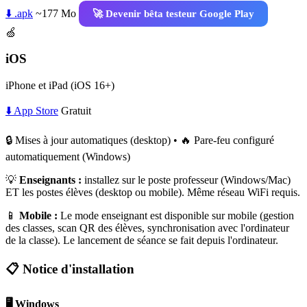
⬇️ .apk
~177 Mo
🚀 Devenir bêta testeur Google Play
🍏
iOS
iPhone et iPad (iOS 16+)
⬇️ App Store
Gratuit
🔒 Mises à jour automatiques (desktop) • 🔥 Pare-feu configuré
automatiquement (Windows)
💡
Enseignants :
installez sur le poste professeur (Windows/Mac)
ET les postes élèves (desktop ou mobile). Même réseau WiFi requis.
📱
Mobile :
Le mode enseignant est disponible sur mobile (gestion
des classes, scan QR des élèves, synchronisation avec l'ordinateur
de la classe). Le lancement de séance se fait depuis l'ordinateur.
📋 Notice d'installation
🖥️ Windows