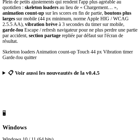
Plein de petits ajustements qui rendent l'app plus agréable au
quotidien :
skeleton loaders
au lieu de « Chargement… »,
animation count-up
sur les scores en fin de partie,
boutons plus
larges
sur mobile (44 px minimum, norme Apple HIG / WCAG
2.5.5 AA),
vibration brève
à 3 secondes du timer sur mobile,
garde-fou
Escape / refresh navigateur pour ne plus perdre une partie
par accident,
section partage
repliée par défaut sur l'écran de
résultat.
Skeleton loaders
Animation count-up
Touch 44 px
Vibration timer
Garde-fou quitter
📋 Voir aussi les nouveautés de la v0.4.5
Télécharger Calcul Mental Challenge
Gratuit, sans publicité, sans compte obligatoire
🖥️
Windows
Windows 10 / 11 (64 bits)