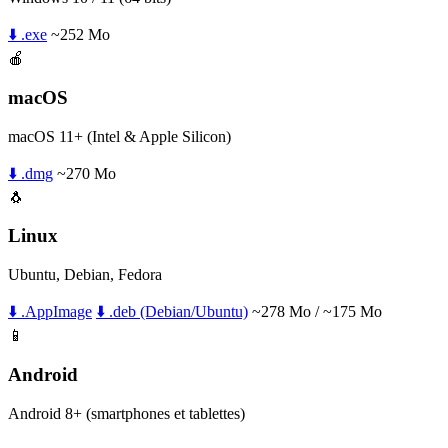
⬇️ .exe
~252 Mo
🍎
macOS
macOS 11+ (Intel & Apple Silicon)
⬇️ .dmg
~270 Mo
🐧
Linux
Ubuntu, Debian, Fedora
⬇️ .AppImage
⬇️ .deb (Debian/Ubuntu)
~278 Mo / ~175 Mo
📱
Android
Android 8+ (smartphones et tablettes)