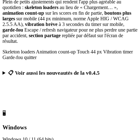
Plein de petits ajustements qui rendent l'app plus agréable au
quotidien :
skeleton loaders
au lieu de « Chargement… »,
animation count-up
sur les scores en fin de partie,
boutons plus
larges
sur mobile (44 px minimum, norme Apple HIG / WCAG
2.5.5 AA),
vibration brève
à 3 secondes du timer sur mobile,
garde-fou
Escape / refresh navigateur pour ne plus perdre une partie
par accident,
section partage
repliée par défaut sur l'écran de
résultat.
Skeleton loaders
Animation count-up
Touch 44 px
Vibration timer
Garde-fou quitter
📋 Voir aussi les nouveautés de la v0.4.5
Télécharger Calcul Mental Challenge
Gratuit, sans publicité, sans compte obligatoire
🖥️
Windows
Windows 10 / 11 (64 bits)