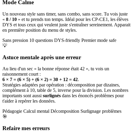
Mode Calme
Un nouveau style sans timer, sans combo, sans score. Tu vois juste
«
8 / 10
» et tu prends ton temps. Idéal pour les CP-CE1, les élèves
DYS et tous ceux qui veulent juste s'entraîner sereinement. Apparait
en première position du menu de styles.
Sans pression
10 questions
DYS-friendly
Premier mode safe
💡
Astuce mentale après une erreur
Au lieu d'un sec « la bonne réponse était 42 », tu vois un
raisonnement court :
6 × 7 = (6 × 5) + (6 × 2) = 30 + 12 = 42
.
Stratégies adaptées par opération : décomposition par dizaines,
complément à 10, table de 5, inverse pour la division. Les nombres
importants sont aussi
surlignés
dans les énoncés problèmes pour
t'aider à repérer les données.
Pédagogie
Calcul mental
Décomposition
Surlignage problèmes
🎯
Refaire mes erreurs