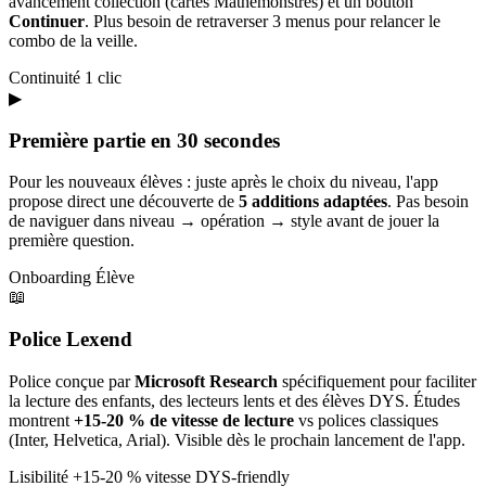
avancement collection (cartes Mathémonstres) et un bouton
Continuer
. Plus besoin de retraverser 3 menus pour relancer le
combo de la veille.
Continuité
1 clic
▶
Première partie en 30 secondes
Pour les nouveaux élèves : juste après le choix du niveau, l'app
propose direct une découverte de
5 additions adaptées
. Pas besoin
de naviguer dans niveau → opération → style avant de jouer la
première question.
Onboarding
Élève
📖
Police Lexend
Police conçue par
Microsoft Research
spécifiquement pour faciliter
la lecture des enfants, des lecteurs lents et des élèves DYS. Études
montrent
+15-20 % de vitesse de lecture
vs polices classiques
(Inter, Helvetica, Arial). Visible dès le prochain lancement de l'app.
Lisibilité
+15-20 % vitesse
DYS-friendly