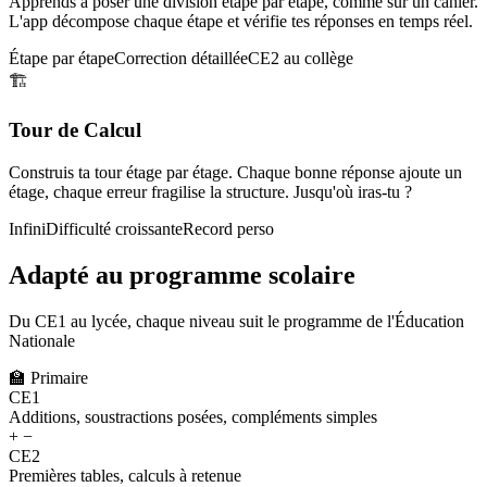
Apprends à poser une division étape par étape, comme sur un cahier.
L'app décompose chaque étape et vérifie tes réponses en temps réel.
Étape par étape
Correction détaillée
CE2 au collège
🏗️
Tour de Calcul
Construis ta tour étage par étage. Chaque bonne réponse ajoute un
étage, chaque erreur fragilise la structure. Jusqu'où iras-tu ?
Infini
Difficulté croissante
Record perso
Adapté au programme scolaire
Du CE1 au lycée, chaque niveau suit le programme de l'Éducation
Nationale
🏫
Primaire
CE1
Additions, soustractions posées, compléments simples
+ −
CE2
Premières tables, calculs à retenue