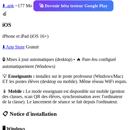
⬇️ .apk
~177 Mo
🚀 Devenir bêta testeur Google Play
🍏
iOS
iPhone et iPad (iOS 16+)
⬇️ App Store
Gratuit
🔒 Mises à jour automatiques (desktop) • 🔥 Pare-feu configuré
automatiquement (Windows)
💡
Enseignants :
installez sur le poste professeur (Windows/Mac)
ET les postes élèves (desktop ou mobile). Même réseau WiFi requis.
📱
Mobile :
Le mode enseignant est disponible sur mobile (gestion
des classes, scan QR des élèves, synchronisation avec l'ordinateur
de la classe). Le lancement de séance se fait depuis l'ordinateur.
📋 Notice d'installation
🖥️ Windows