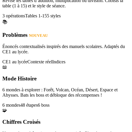
Révise tes tables d’addition, multiplication ou division. Choisis la
table (1 à 15) et le style de séance.
3 opérations
Tables 1-15
5 styles
📚
Problèmes
NOUVEAU
Énoncés contextualisés inspirés des manuels scolaires. Adaptés du
CE1 au lycée.
CE1 au lycée
Contexte réel
Indices
📖
Mode Histoire
6 mondes à explorer : Forêt, Volcan, Océan, Désert, Espace et
Abysses. Bats les boss et débloque des récompenses !
6 mondes
48 étapes
6 boss
🧩
Chiffres Croisés