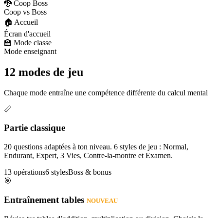
🐉 Coop Boss
Coop vs Boss
🏠 Accueil
Écran d'accueil
🏫 Mode classe
Mode enseignant
12 modes de jeu
Chaque mode entraîne une compétence différente du calcul mental
📏
Partie classique
20 questions adaptées à ton niveau. 6 styles de jeu : Normal,
Endurant, Expert, 3 Vies, Contre-la-montre et Examen.
13 opérations
6 styles
Boss & bonus
🎯
Entraînement tables
NOUVEAU