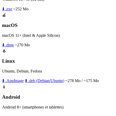
⬇️ .exe
~252 Mo
🍎
macOS
macOS 11+ (Intel & Apple Silicon)
⬇️ .dmg
~270 Mo
🐧
Linux
Ubuntu, Debian, Fedora
⬇️ .AppImage
⬇️ .deb (Debian/Ubuntu)
~278 Mo / ~175 Mo
📱
Android
Android 8+ (smartphones et tablettes)