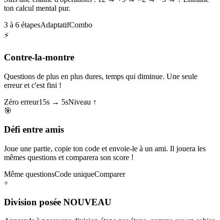
ton calcul mental pur.
3 à 6 étapes
Adaptatif
Combo
⚡
Contre-la-montre
Questions de plus en plus dures, temps qui diminue. Une seule
erreur et c'est fini !
Zéro erreur
15s → 5s
Niveau ↑
🎯
Défi entre amis
Joue une partie, copie ton code et envoie-le à un ami. Il jouera les
mêmes questions et comparera son score !
Même questions
Code unique
Comparer
÷
Division posée
NOUVEAU