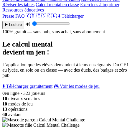
Réviser les tables
Calcul mental en classe
Exercices à imprimer
Ressources éducatives
Presse
FAQ
🇬🇧
🇪🇸
🇨🇳
⬇️ Télécharger
🔊
▶️ Lecture
100% gratuit — sans pub, sans achat, sans abonnement
Le calcul mental
devient un jeu !
L'application que les élèves demandent à leurs enseignants. Du CE1
au lycée, en solo ou en classe — avec des duels, des badges et zéro
pub.
⬇️ Télécharger gratuitement
🎮 Voir les modes de jeu
0
en ligne · 323 joueurs
10
niveaux scolaires
10
modes de jeu
13
opérations
60
avatars