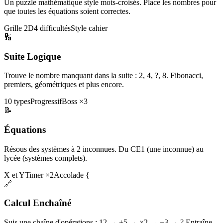
Un puzzle mathématique style mots-croisés. Place les nombres pour
que toutes les équations soient correctes.
Grille 2D
4 difficultés
Style cahier
🔢
Suite Logique
Trouve le nombre manquant dans la suite : 2, 4, ?, 8. Fibonacci,
premiers, géométriques et plus encore.
10 types
Progressif
Boss ×3
📝
Équations
Résous des systèmes à 2 inconnues. Du CE1 (une inconnue) au
lycée (systèmes complets).
X et Y
Timer ×2
Accolade {
🔗
Calcul Enchaîné
Suis une chaîne d'opérations : 12 → +5 → ×2 → −3 → ? Entraîne