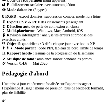
🔑
Code de récupération
multi-appareils
🏫
Établissement scolaire
avec autocomplétion
👁
Mode daltonien
(3 types)
🔒
RGPD
: export données, suppression compte, mode hors ligne
📄
Export CSV & PDF
des classements (enseignant)
📡
Détection auto
de perte de connexion en classe
📱
Multi-plateforme
: Windows, Mac, Android, iOS
🧠
Révision intelligente
: analyse tes erreurs et propose des
exercices ciblés
🎯
Objectifs quotidiens
: 3 défis chaque jour avec bonus XP
👨‍👩‍👧
Mode parent
: code PIN, tableau de bord, limite de temps
📊
Rapport hebdo
: résumé de ta progression de la semaine
🎵
Musique de fond
: ambiance sonore pendant les parties
🌿 Version 0.4.6 — Mai 2026
Pédagogie d'abord
Une mise à jour entièrement focalisée sur l'apprentissage et
l'expérience d'usage : moins de pression, plus de feedback formatif,
plus de lisibilité.
🌿