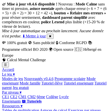
🌿
Mise à jour v0.4.6 disponible !
Nouveau :
Mode Calme
sans
timer ni pression,
astuce mentale
après chaque erreur (« 6 × 7 = (6
× 5) + (6 × 2) = 30 + 12 = 42 »),
bouton « Refaire mes erreurs »
pour réviser sereinement,
dashboard parent simplifié
avec
compétences en couleur,
police Lexend
plus lisible (+15-20 % de
vitesse de lecture).
Mise à jour automatique au prochain lancement. Aucune donnée
n'est perdue.
⬇️ Mettre à jour
✖
💸
100% gratuit
🚫
Sans publicité
🔒
Conforme RGPD
📚
Programme officiel BO 2020
🌍
Open source
🇪🇺
Hébergé en
Europe
🧠
Calcul Mental Challenge
☰
Accueil
Le jeu ▾
Modes de jeu
Nouveautés v0.4.6
Programme scolaire
Mode
enseignant
Mode famille
Tutoriel élève
Tutoriel enseignant
Tutoriel
parent
Jeu gratuit
Par niveau ▾
CE1
CE2
CM1
CM2
6ème
Collège
Lycée
Enseignants
📖 Tutoriels
Ressources ▾
Tables de multiplication
Astuces de calcul
Exercices par niveau