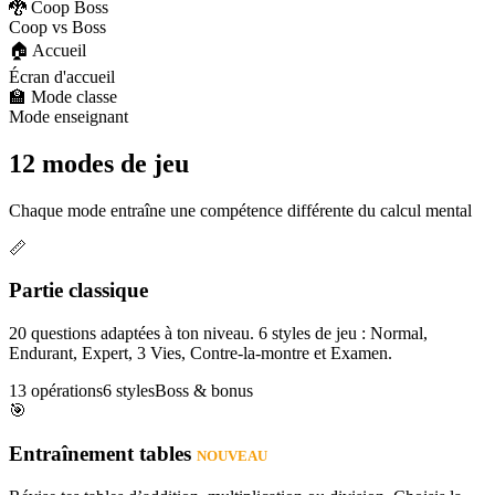
🐉 Coop Boss
Coop vs Boss
🏠 Accueil
Écran d'accueil
🏫 Mode classe
Mode enseignant
12 modes de jeu
Chaque mode entraîne une compétence différente du calcul mental
📏
Partie classique
20 questions adaptées à ton niveau. 6 styles de jeu : Normal,
Endurant, Expert, 3 Vies, Contre-la-montre et Examen.
13 opérations
6 styles
Boss & bonus
🎯
Entraînement tables
NOUVEAU