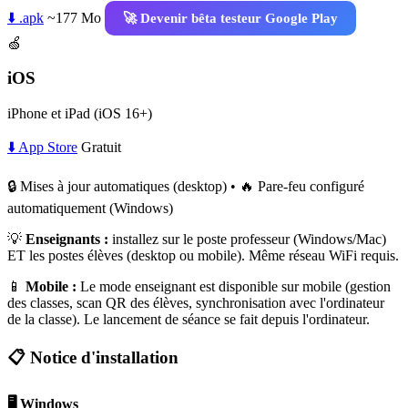
⬇️ .apk
~177 Mo
🚀 Devenir bêta testeur Google Play
🍏
iOS
iPhone et iPad (iOS 16+)
⬇️ App Store
Gratuit
🔒 Mises à jour automatiques (desktop) • 🔥 Pare-feu configuré
automatiquement (Windows)
💡
Enseignants :
installez sur le poste professeur (Windows/Mac)
ET les postes élèves (desktop ou mobile). Même réseau WiFi requis.
📱
Mobile :
Le mode enseignant est disponible sur mobile (gestion
des classes, scan QR des élèves, synchronisation avec l'ordinateur
de la classe). Le lancement de séance se fait depuis l'ordinateur.
📋 Notice d'installation
🖥️ Windows