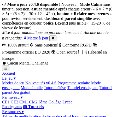
🌿
Mise à jour v0.4.6 disponible !
Nouveau :
Mode Calme
sans
timer ni pression,
astuce mentale
après chaque erreur (« 6 × 7 = (6
× 5) + (6 × 2) = 30 + 12 = 42 »),
bouton « Refaire mes erreurs »
pour réviser sereinement,
dashboard parent simplifié
avec
compétences en couleur,
police Lexend
plus lisible (+15-20 % de
vitesse de lecture).
Mise à jour automatique au prochain lancement. Aucune donnée
n'est perdue.
⬇️ Mettre à jour
✖
💸
100% gratuit
🚫
Sans publicité
🔒
Conforme RGPD
📚
Programme officiel BO 2020
🌍
Open source
🇪🇺
Hébergé en
Europe
🧠
Calcul Mental Challenge
☰
Accueil
Le jeu ▾
Modes de jeu
Nouveautés v0.4.6
Programme scolaire
Mode
enseignant
Mode famille
Tutoriel élève
Tutoriel enseignant
Tutoriel
parent
Jeu gratuit
Par niveau ▾
CE1
CE2
CM1
CM2
6ème
Collège
Lycée
Enseignants
📖 Tutoriels
Ressources ▾
Tables de multiplication
Astuces de calcul
Exercices par niveau