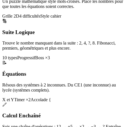
Un puzzle mathématique style mots-croisés. Place les nombres pour
que toutes les équations soient correctes.
Grille 2D
4 difficultés
Style cahier
🔢
Suite Logique
Trouve le nombre manquant dans la suite : 2, 4, ?, 8. Fibonacci,
premiers, géométriques et plus encore.
10 types
Progressif
Boss ×3
📝
Équations
Résous des systèmes à 2 inconnues. Du CE1 (une inconnue) au
lycée (systèmes complets).
X et Y
Timer ×2
Accolade {
🔗
Calcul Enchaîné
Suis une chaîne d'opérations : 12 → +5 → ×2 → −3 → ? Entraîne