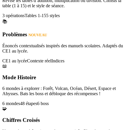
Révise tes tables d’addition, multiplication ou division. Choisis la
table (1 à 15) et le style de séance.
3 opérations
Tables 1-15
5 styles
📚
Problèmes
NOUVEAU
Énoncés contextualisés inspirés des manuels scolaires. Adaptés du
CE1 au lycée.
CE1 au lycée
Contexte réel
Indices
📖
Mode Histoire
6 mondes à explorer : Forêt, Volcan, Océan, Désert, Espace et
Abysses. Bats les boss et débloque des récompenses !
6 mondes
48 étapes
6 boss
🧩
Chiffres Croisés