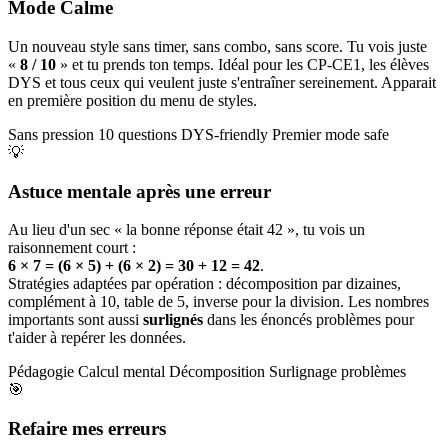
Mode Calme
Un nouveau style sans timer, sans combo, sans score. Tu vois juste
«
8 / 10
» et tu prends ton temps. Idéal pour les CP-CE1, les élèves
DYS et tous ceux qui veulent juste s'entraîner sereinement. Apparait
en première position du menu de styles.
Sans pression
10 questions
DYS-friendly
Premier mode safe
💡
Astuce mentale après une erreur
Au lieu d'un sec « la bonne réponse était 42 », tu vois un
raisonnement court :
6 × 7 = (6 × 5) + (6 × 2) = 30 + 12 = 42
.
Stratégies adaptées par opération : décomposition par dizaines,
complément à 10, table de 5, inverse pour la division. Les nombres
importants sont aussi
surlignés
dans les énoncés problèmes pour
t'aider à repérer les données.
Pédagogie
Calcul mental
Décomposition
Surlignage problèmes
🎯
Refaire mes erreurs