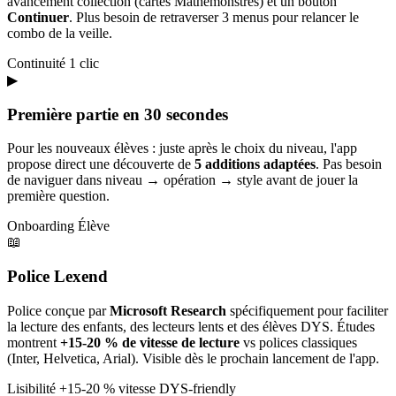
avancement collection (cartes Mathémonstres) et un bouton
Continuer
. Plus besoin de retraverser 3 menus pour relancer le
combo de la veille.
Continuité
1 clic
▶
Première partie en 30 secondes
Pour les nouveaux élèves : juste après le choix du niveau, l'app
propose direct une découverte de
5 additions adaptées
. Pas besoin
de naviguer dans niveau → opération → style avant de jouer la
première question.
Onboarding
Élève
📖
Police Lexend
Police conçue par
Microsoft Research
spécifiquement pour faciliter
la lecture des enfants, des lecteurs lents et des élèves DYS. Études
montrent
+15-20 % de vitesse de lecture
vs polices classiques
(Inter, Helvetica, Arial). Visible dès le prochain lancement de l'app.
Lisibilité
+15-20 % vitesse
DYS-friendly