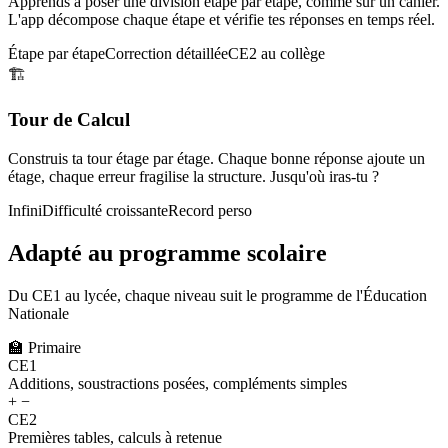
Apprends à poser une division étape par étape, comme sur un cahier.
L'app décompose chaque étape et vérifie tes réponses en temps réel.
Étape par étape
Correction détaillée
CE2 au collège
🏗️
Tour de Calcul
Construis ta tour étage par étage. Chaque bonne réponse ajoute un
étage, chaque erreur fragilise la structure. Jusqu'où iras-tu ?
Infini
Difficulté croissante
Record perso
Adapté au programme scolaire
Du CE1 au lycée, chaque niveau suit le programme de l'Éducation
Nationale
🏫
Primaire
CE1
Additions, soustractions posées, compléments simples
+ −
CE2
Premières tables, calculs à retenue