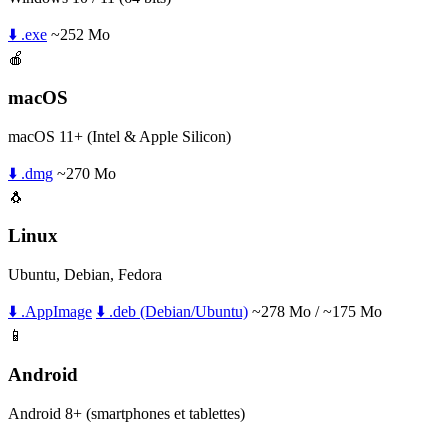
⬇️ .exe
~252 Mo
🍎
macOS
macOS 11+ (Intel & Apple Silicon)
⬇️ .dmg
~270 Mo
🐧
Linux
Ubuntu, Debian, Fedora
⬇️ .AppImage
⬇️ .deb (Debian/Ubuntu)
~278 Mo / ~175 Mo
📱
Android
Android 8+ (smartphones et tablettes)