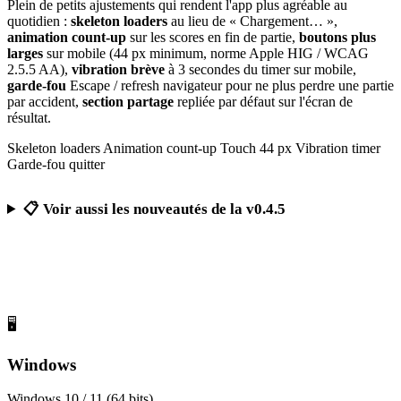
Plein de petits ajustements qui rendent l'app plus agréable au
quotidien :
skeleton loaders
au lieu de « Chargement… »,
animation count-up
sur les scores en fin de partie,
boutons plus
larges
sur mobile (44 px minimum, norme Apple HIG / WCAG
2.5.5 AA),
vibration brève
à 3 secondes du timer sur mobile,
garde-fou
Escape / refresh navigateur pour ne plus perdre une partie
par accident,
section partage
repliée par défaut sur l'écran de
résultat.
Skeleton loaders
Animation count-up
Touch 44 px
Vibration timer
Garde-fou quitter
📋 Voir aussi les nouveautés de la v0.4.5
Télécharger Calcul Mental Challenge
Gratuit, sans publicité, sans compte obligatoire
🖥️
Windows
Windows 10 / 11 (64 bits)