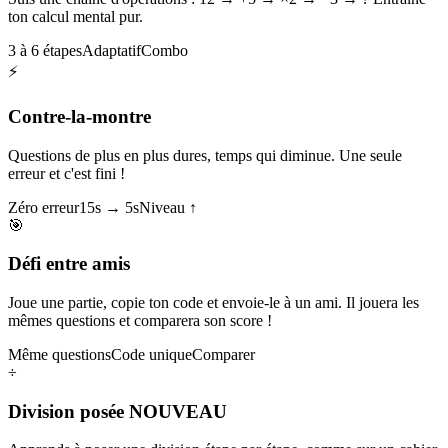
ton calcul mental pur.
3 à 6 étapes
Adaptatif
Combo
⚡
Contre-la-montre
Questions de plus en plus dures, temps qui diminue. Une seule
erreur et c'est fini !
Zéro erreur
15s → 5s
Niveau ↑
🎯
Défi entre amis
Joue une partie, copie ton code et envoie-le à un ami. Il jouera les
mêmes questions et comparera son score !
Même questions
Code unique
Comparer
÷
Division posée
NOUVEAU