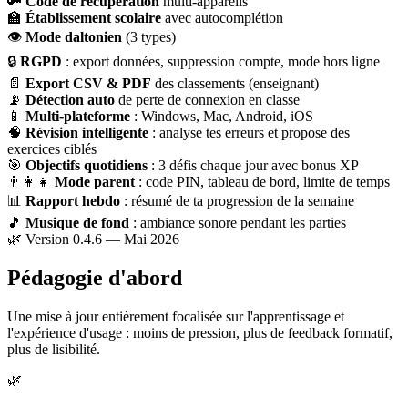
🔑
Code de récupération
multi-appareils
🏫
Établissement scolaire
avec autocomplétion
👁
Mode daltonien
(3 types)
🔒
RGPD
: export données, suppression compte, mode hors ligne
📄
Export CSV & PDF
des classements (enseignant)
📡
Détection auto
de perte de connexion en classe
📱
Multi-plateforme
: Windows, Mac, Android, iOS
🧠
Révision intelligente
: analyse tes erreurs et propose des
exercices ciblés
🎯
Objectifs quotidiens
: 3 défis chaque jour avec bonus XP
👨‍👩‍👧
Mode parent
: code PIN, tableau de bord, limite de temps
📊
Rapport hebdo
: résumé de ta progression de la semaine
🎵
Musique de fond
: ambiance sonore pendant les parties
🌿 Version 0.4.6 — Mai 2026
Pédagogie d'abord
Une mise à jour entièrement focalisée sur l'apprentissage et
l'expérience d'usage : moins de pression, plus de feedback formatif,
plus de lisibilité.
🌿