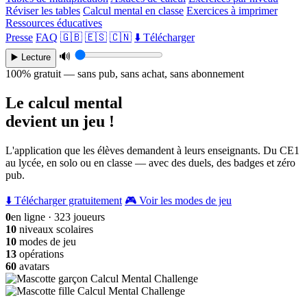
Réviser les tables
Calcul mental en classe
Exercices à imprimer
Ressources éducatives
Presse
FAQ
🇬🇧
🇪🇸
🇨🇳
⬇️ Télécharger
🔊
▶️ Lecture
100% gratuit — sans pub, sans achat, sans abonnement
Le calcul mental
devient un jeu !
L'application que les élèves demandent à leurs enseignants. Du CE1
au lycée, en solo ou en classe — avec des duels, des badges et zéro
pub.
⬇️ Télécharger gratuitement
🎮 Voir les modes de jeu
0
en ligne · 323 joueurs
10
niveaux scolaires
10
modes de jeu
13
opérations
60
avatars