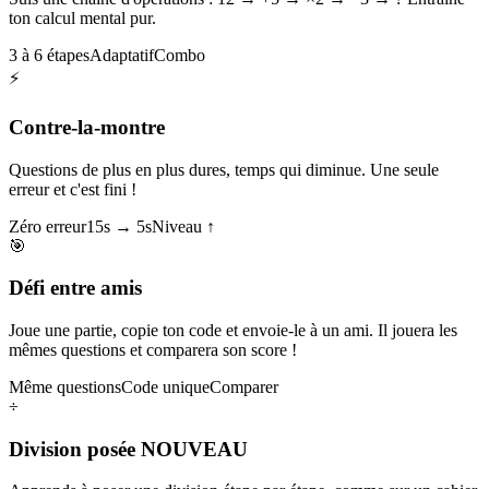
ton calcul mental pur.
3 à 6 étapes
Adaptatif
Combo
⚡
Contre-la-montre
Questions de plus en plus dures, temps qui diminue. Une seule
erreur et c'est fini !
Zéro erreur
15s → 5s
Niveau ↑
🎯
Défi entre amis
Joue une partie, copie ton code et envoie-le à un ami. Il jouera les
mêmes questions et comparera son score !
Même questions
Code unique
Comparer
÷
Division posée
NOUVEAU