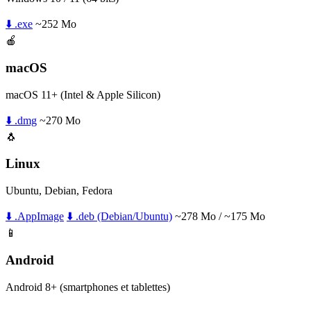
⬇️ .exe
~252 Mo
🍎
macOS
macOS 11+ (Intel & Apple Silicon)
⬇️ .dmg
~270 Mo
🐧
Linux
Ubuntu, Debian, Fedora
⬇️ .AppImage
⬇️ .deb (Debian/Ubuntu)
~278 Mo / ~175 Mo
📱
Android
Android 8+ (smartphones et tablettes)