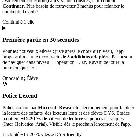
avancement collection (cartes Mathémonstres) et un bouton
Continuer
. Plus besoin de retraverser 3 menus pour relancer le
combo de la veille.
Continuité
1 clic
▶
Première partie en 30 secondes
Pour les nouveaux élèves : juste après le choix du niveau, l'app
propose direct une découverte de
5 additions adaptées
. Pas besoin
de naviguer dans niveau → opération → style avant de jouer la
première question.
Onboarding
Élève
📖
Police Lexend
Police conçue par
Microsoft Research
spécifiquement pour faciliter
la lecture des enfants, des lecteurs lents et des élèves DYS. Études
montrent
+15-20 % de vitesse de lecture
vs polices classiques
(Inter, Helvetica, Arial). Visible dès le prochain lancement de l'app.
Lisibilité
+15-20 % vitesse
DYS-friendly