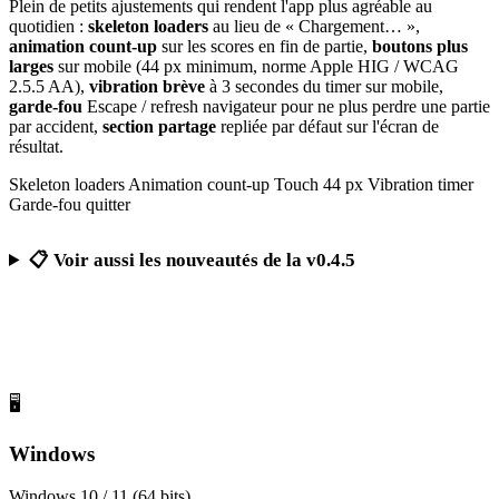
Plein de petits ajustements qui rendent l'app plus agréable au
quotidien :
skeleton loaders
au lieu de « Chargement… »,
animation count-up
sur les scores en fin de partie,
boutons plus
larges
sur mobile (44 px minimum, norme Apple HIG / WCAG
2.5.5 AA),
vibration brève
à 3 secondes du timer sur mobile,
garde-fou
Escape / refresh navigateur pour ne plus perdre une partie
par accident,
section partage
repliée par défaut sur l'écran de
résultat.
Skeleton loaders
Animation count-up
Touch 44 px
Vibration timer
Garde-fou quitter
📋 Voir aussi les nouveautés de la v0.4.5
Télécharger Calcul Mental Challenge
Gratuit, sans publicité, sans compte obligatoire
🖥️
Windows
Windows 10 / 11 (64 bits)