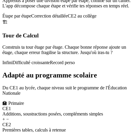
Apprends à poser une division étape par étape, comme sur un cahier.
L'app décompose chaque étape et vérifie tes réponses en temps réel.
Étape par étape
Correction détaillée
CE2 au collège
🏗️
Tour de Calcul
Construis ta tour étage par étage. Chaque bonne réponse ajoute un
étage, chaque erreur fragilise la structure. Jusqu'où iras-tu ?
Infini
Difficulté croissante
Record perso
Adapté au programme scolaire
Du CE1 au lycée, chaque niveau suit le programme de l'Éducation
Nationale
🏫
Primaire
CE1
Additions, soustractions posées, compléments simples
+ −
CE2
Premières tables, calculs à retenue