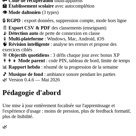
🔑
Code de récupération
multi-appareils
🏫
Établissement scolaire
avec autocomplétion
👁
Mode daltonien
(3 types)
🔒
RGPD
: export données, suppression compte, mode hors ligne
📄
Export CSV & PDF
des classements (enseignant)
📡
Détection auto
de perte de connexion en classe
📱
Multi-plateforme
: Windows, Mac, Android, iOS
🧠
Révision intelligente
: analyse tes erreurs et propose des
exercices ciblés
🎯
Objectifs quotidiens
: 3 défis chaque jour avec bonus XP
👨‍👩‍👧
Mode parent
: code PIN, tableau de bord, limite de temps
📊
Rapport hebdo
: résumé de ta progression de la semaine
🎵
Musique de fond
: ambiance sonore pendant les parties
🌿 Version 0.4.6 — Mai 2026
Pédagogie d'abord
Une mise à jour entièrement focalisée sur l'apprentissage et
l'expérience d'usage : moins de pression, plus de feedback formatif,
plus de lisibilité.
🌿