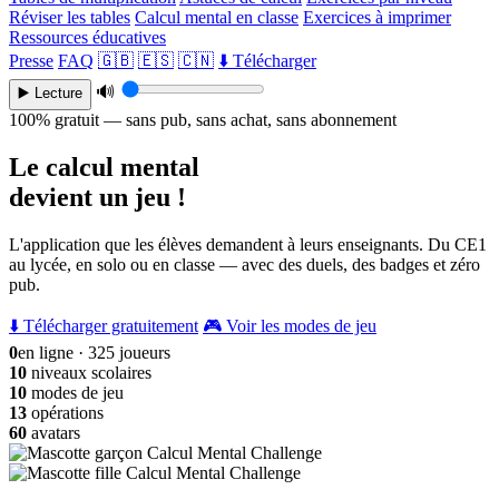
Réviser les tables
Calcul mental en classe
Exercices à imprimer
Ressources éducatives
Presse
FAQ
🇬🇧
🇪🇸
🇨🇳
⬇️ Télécharger
🔊
▶️ Lecture
100% gratuit — sans pub, sans achat, sans abonnement
Le calcul mental
devient un jeu !
L'application que les élèves demandent à leurs enseignants. Du CE1
au lycée, en solo ou en classe — avec des duels, des badges et zéro
pub.
⬇️ Télécharger gratuitement
🎮 Voir les modes de jeu
0
en ligne · 325 joueurs
10
niveaux scolaires
10
modes de jeu
13
opérations
60
avatars