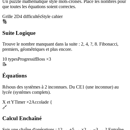
Un puzzle mathématique style mots-croisés. Place les nombres pour
que toutes les équations soient correctes.
Grille 2D
4 difficultés
Style cahier
🔢
Suite Logique
Trouve le nombre manquant dans la suite : 2, 4, ?, 8. Fibonacci,
premiers, géométriques et plus encore.
10 types
Progressif
Boss ×3
📝
Équations
Résous des systèmes à 2 inconnues. Du CE1 (une inconnue) au
lycée (systèmes complets).
X et Y
Timer ×2
Accolade {
🔗
Calcul Enchaîné
Suis une chaîne d'opérations : 12 → +5 → ×2 → −3 → ? Entraîne