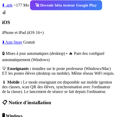
⬇️ .apk
~177 Mo
🚀 Devenir bêta testeur Google Play
🍏
iOS
iPhone et iPad (iOS 16+)
⬇️ App Store
Gratuit
🔒 Mises à jour automatiques (desktop) • 🔥 Pare-feu configuré
automatiquement (Windows)
💡
Enseignants :
installez sur le poste professeur (Windows/Mac)
ET les postes élèves (desktop ou mobile). Même réseau WiFi requis.
📱
Mobile :
Le mode enseignant est disponible sur mobile (gestion
des classes, scan QR des élèves, synchronisation avec l'ordinateur
de la classe). Le lancement de séance se fait depuis l'ordinateur.
📋 Notice d'installation
🖥️ Windows