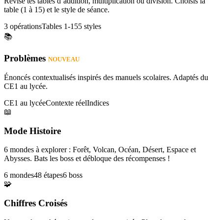
Révise tes tables d’addition, multiplication ou division. Choisis la
table (1 à 15) et le style de séance.
3 opérations
Tables 1-15
5 styles
📚
Problèmes
NOUVEAU
Énoncés contextualisés inspirés des manuels scolaires. Adaptés du
CE1 au lycée.
CE1 au lycée
Contexte réel
Indices
📖
Mode Histoire
6 mondes à explorer : Forêt, Volcan, Océan, Désert, Espace et
Abysses. Bats les boss et débloque des récompenses !
6 mondes
48 étapes
6 boss
🧩
Chiffres Croisés