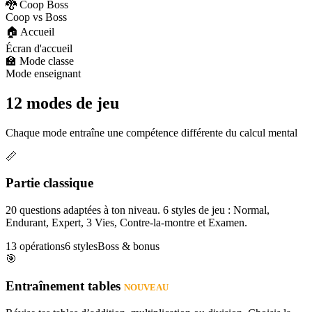
🐉 Coop Boss
Coop vs Boss
🏠 Accueil
Écran d'accueil
🏫 Mode classe
Mode enseignant
12 modes de jeu
Chaque mode entraîne une compétence différente du calcul mental
📏
Partie classique
20 questions adaptées à ton niveau. 6 styles de jeu : Normal,
Endurant, Expert, 3 Vies, Contre-la-montre et Examen.
13 opérations
6 styles
Boss & bonus
🎯
Entraînement tables
NOUVEAU