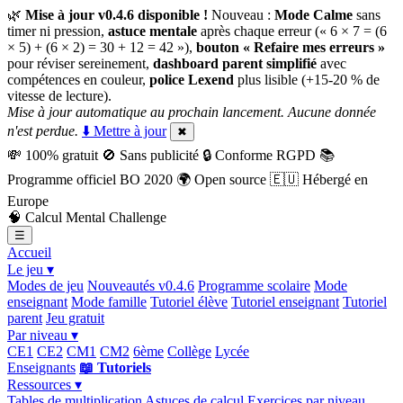
🌿
Mise à jour v0.4.6 disponible !
Nouveau :
Mode Calme
sans
timer ni pression,
astuce mentale
après chaque erreur (« 6 × 7 = (6
× 5) + (6 × 2) = 30 + 12 = 42 »),
bouton « Refaire mes erreurs »
pour réviser sereinement,
dashboard parent simplifié
avec
compétences en couleur,
police Lexend
plus lisible (+15-20 % de
vitesse de lecture).
Mise à jour automatique au prochain lancement. Aucune donnée
n'est perdue.
⬇️ Mettre à jour
✖
💸
100% gratuit
🚫
Sans publicité
🔒
Conforme RGPD
📚
Programme officiel BO 2020
🌍
Open source
🇪🇺
Hébergé en
Europe
🧠
Calcul Mental Challenge
☰
Accueil
Le jeu ▾
Modes de jeu
Nouveautés v0.4.6
Programme scolaire
Mode
enseignant
Mode famille
Tutoriel élève
Tutoriel enseignant
Tutoriel
parent
Jeu gratuit
Par niveau ▾
CE1
CE2
CM1
CM2
6ème
Collège
Lycée
Enseignants
📖 Tutoriels
Ressources ▾
Tables de multiplication
Astuces de calcul
Exercices par niveau