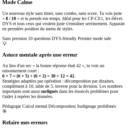
Mode Calme
Un nouveau style sans timer, sans combo, sans score. Tu vois juste
«
8 / 10
» et tu prends ton temps. Idéal pour les CP-CE1, les élèves
DYS et tous ceux qui veulent juste s'entraîner sereinement. Apparait
en première position du menu de styles.
Sans pression
10 questions
DYS-friendly
Premier mode safe
💡
Astuce mentale après une erreur
Au lieu d'un sec « la bonne réponse était 42 », tu vois un
raisonnement court :
6 × 7 = (6 × 5) + (6 × 2) = 30 + 12 = 42
.
Stratégies adaptées par opération : décomposition par dizaines,
complément à 10, table de 5, inverse pour la division. Les nombres
importants sont aussi
surlignés
dans les énoncés problèmes pour
t'aider à repérer les données.
Pédagogie
Calcul mental
Décomposition
Surlignage problèmes
🎯
Refaire mes erreurs