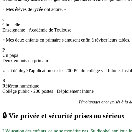
« Mes élèves de lycée ont adoré. »
C
Christelle
Enseignante · Académie de Toulouse
« Mes deux enfants en primaire s'amusent enfin à réviser leurs tables. 
P
Un papa
Deux enfants en primaire
« J'ai déployé l'application sur les 200 PC du collège via Intune. Inst
R
Référent numérique
Collège public · 200 postes · Déploiement Intune
Témoignages anonymisés à la dem
🔒
Vie privée et sécurité prises au sérieux
L'éducation des enfants, ça ne se monétise pas. Studiophel applique l