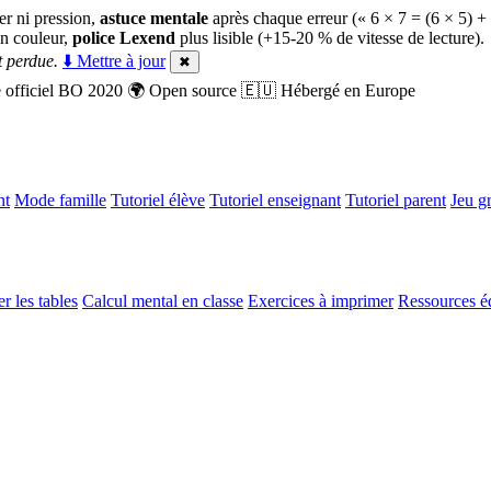
er ni pression,
astuce mentale
après chaque erreur (« 6 × 7 = (6 × 5) +
n couleur,
police Lexend
plus lisible (+15-20 % de vitesse de lecture).
 perdue.
⬇️ Mettre à jour
✖
officiel BO 2020
🌍
Open source
🇪🇺
Hébergé en Europe
nt
Mode famille
Tutoriel élève
Tutoriel enseignant
Tutoriel parent
Jeu gr
r les tables
Calcul mental en classe
Exercices à imprimer
Ressources é