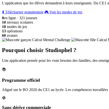
L'application que les élèves demandent à leurs enseignants. Du CE1 a
⬇️ Télécharger gratuitement
🎮 Voir les modes de jeu
0
en ligne · 321 joueurs
10
niveaux scolaires
10
modes de jeu
13
opérations
60
avatars
Pourquoi choisir Studiophel ?
Une application pensée pour les vrais besoins des familles, des enseign
📚
Programme officiel
Aligné sur le BO 2020 du CE1 au lycée. Les compétences travaillées c
🚫
Sans dérive commerciale