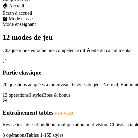
🏠 Accueil
Écran d'accueil
🏫 Mode classe
Mode enseignant
12 modes de jeu
Chaque mode entraîne une compétence différente du calcul mental
📏
Partie classique
20 questions adaptées à ton niveau. 6 styles de jeu : Normal, Enduran
13 opérations
6 styles
Boss & bonus
🎯
Entraînement tables
NOUVEAU
Révise tes tables d’addition, multiplication ou division. Choisis la table
3 opérations
Tables 1-15
5 styles