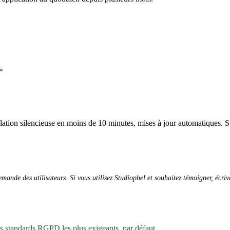
»
allation silencieuse en moins de 10 minutes, mises à jour automatiques. S
ande des utilisateurs. Si vous utilisez Studiophel et souhaitez témoigner, écri
es standards RGPD les plus exigeants, par défaut.