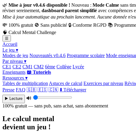
🌿
Mise à jour v0.4.6 disponible !
Nouveau :
Mode Calme
sans tim
réviser sereinement,
dashboard parent simplifié
avec compétences e
Mise à jour automatique au prochain lancement. Aucune donnée n'est
💸
100% gratuit
🚫
Sans publicité
🔒
Conforme RGPD
📚
Programme 
🧠
Calcul Mental Challenge
☰
Accueil
Le jeu ▾
Modes de jeu
Nouveautés v0.4.6
Programme scolaire
Mode enseigna
Par niveau ▾
CE1
CE2
CM1
CM2
6ème
Collège
Lycée
Enseignants
📖 Tutoriels
Ressources ▾
Tables de multiplication
Astuces de calcul
Exercices par niveau
Révise
Presse
FAQ
🇬🇧
🇪🇸
🇨🇳
⬇️ Télécharger
🔊
▶️ Lecture
100% gratuit — sans pub, sans achat, sans abonnement
Le calcul mental
devient un jeu !