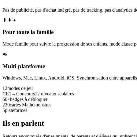
Pas de publicité, pas d'achat intégré, pas de tracking, pas d'analytics tie
👨‍👩‍👧
Pour toute la famille
Mode famille pour suivre la progression de ses enfants, mode classe p
📲
Multi-plateforme
Windows, Mac, Linux, Android, iOS. Synchronisation entre appareils. 
12
modes de jeu
CE1→Concours
12 niveaux scolaires
60+
badges à débloquer
220
cartes Mathémonstres
5
plateformes
Ils en parlent
Retours anonymisés d'enseignants, de parents et d'élèves qui utilisent 