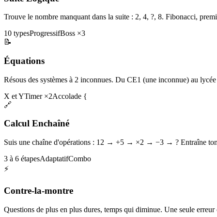
Trouve le nombre manquant dans la suite : 2, 4, ?, 8. Fibonacci, premi
10 types
Progressif
Boss ×3
📝
Équations
Résous des systèmes à 2 inconnues. Du CE1 (une inconnue) au lycée 
X et Y
Timer ×2
Accolade {
🔗
Calcul Enchaîné
Suis une chaîne d'opérations : 12 → +5 → ×2 → −3 → ? Entraîne ton 
3 à 6 étapes
Adaptatif
Combo
⚡
Contre-la-montre
Questions de plus en plus dures, temps qui diminue. Une seule erreur et