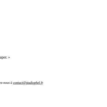
uper. »
vez-nous à
contact@studiophel.fr
.