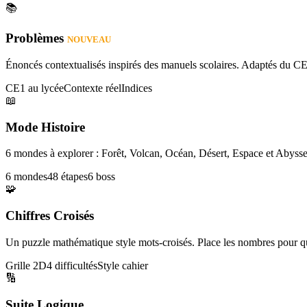
📚
Problèmes
NOUVEAU
Énoncés contextualisés inspirés des manuels scolaires. Adaptés du CE
CE1 au lycée
Contexte réel
Indices
📖
Mode Histoire
6 mondes à explorer : Forêt, Volcan, Océan, Désert, Espace et Abysse
6 mondes
48 étapes
6 boss
🧩
Chiffres Croisés
Un puzzle mathématique style mots-croisés. Place les nombres pour que
Grille 2D
4 difficultés
Style cahier
🔢
Suite Logique