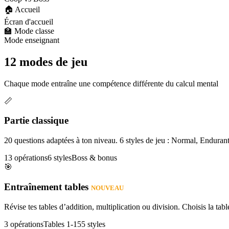
🏠 Accueil
Écran d'accueil
🏫 Mode classe
Mode enseignant
12 modes de jeu
Chaque mode entraîne une compétence différente du calcul mental
📏
Partie classique
20 questions adaptées à ton niveau. 6 styles de jeu : Normal, Enduran
13 opérations
6 styles
Boss & bonus
🎯
Entraînement tables
NOUVEAU
Révise tes tables d’addition, multiplication ou division. Choisis la table
3 opérations
Tables 1-15
5 styles