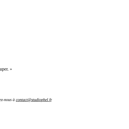
uper. »
vez-nous à
contact@studiophel.fr
.