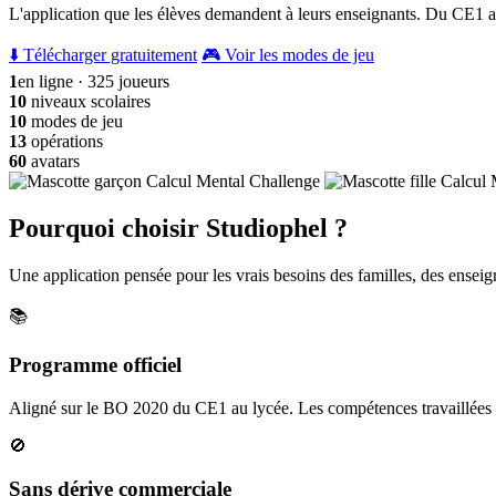
L'application que les élèves demandent à leurs enseignants. Du CE1 a
⬇️ Télécharger gratuitement
🎮 Voir les modes de jeu
1
en ligne · 325 joueurs
10
niveaux scolaires
10
modes de jeu
13
opérations
60
avatars
Pourquoi choisir Studiophel ?
Une application pensée pour les vrais besoins des familles, des enseign
📚
Programme officiel
Aligné sur le BO 2020 du CE1 au lycée. Les compétences travaillées c
🚫
Sans dérive commerciale