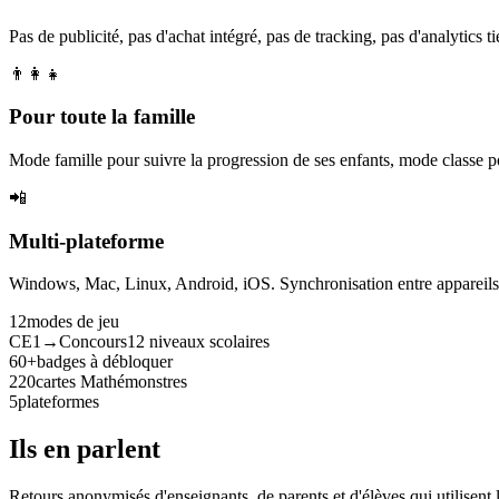
Pas de publicité, pas d'achat intégré, pas de tracking, pas d'analytics tie
👨‍👩‍👧
Pour toute la famille
Mode famille pour suivre la progression de ses enfants, mode classe p
📲
Multi-plateforme
Windows, Mac, Linux, Android, iOS. Synchronisation entre appareils. 
12
modes de jeu
CE1→Concours
12 niveaux scolaires
60+
badges à débloquer
220
cartes Mathémonstres
5
plateformes
Ils en parlent
Retours anonymisés d'enseignants, de parents et d'élèves qui utilisent 