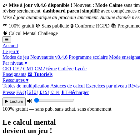
🌿
Mise à jour v0.4.6 disponible !
Nouveau :
Mode Calme
sans tim
réviser sereinement,
dashboard parent simplifié
avec compétences e
Mise à jour automatique au prochain lancement. Aucune donnée n'est
💸
100% gratuit
🚫
Sans publicité
🔒
Conforme RGPD
📚
Programme 
🧠
Calcul Mental Challenge
☰
Accueil
Le jeu ▾
Modes de jeu
Nouveautés v0.4.6
Programme scolaire
Mode enseigna
Par niveau ▾
CE1
CE2
CM1
CM2
6ème
Collège
Lycée
Enseignants
📖 Tutoriels
Ressources ▾
Tables de multiplication
Astuces de calcul
Exercices par niveau
Révise
Presse
FAQ
🇬🇧
🇪🇸
🇨🇳
⬇️ Télécharger
🔊
▶️ Lecture
100% gratuit — sans pub, sans achat, sans abonnement
Le calcul mental
devient un jeu !