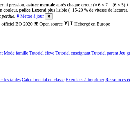
er ni pression,
astuce mentale
après chaque erreur (« 6 × 7 = (6 × 5) +
n couleur,
police Lexend
plus lisible (+15-20 % de vitesse de lecture).
 perdue.
⬇️ Mettre à jour
✖
officiel BO 2020
🌍
Open source
🇪🇺
Hébergé en Europe
nt
Mode famille
Tutoriel élève
Tutoriel enseignant
Tutoriel parent
Jeu gr
r les tables
Calcul mental en classe
Exercices à imprimer
Ressources é