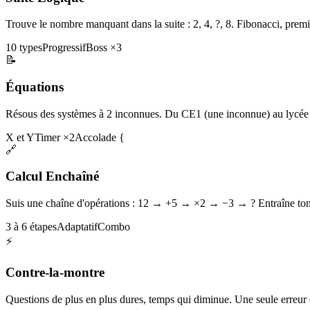
Trouve le nombre manquant dans la suite : 2, 4, ?, 8. Fibonacci, premi
10 types
Progressif
Boss ×3
📝
Équations
Résous des systèmes à 2 inconnues. Du CE1 (une inconnue) au lycée 
X et Y
Timer ×2
Accolade {
🔗
Calcul Enchaîné
Suis une chaîne d'opérations : 12 → +5 → ×2 → −3 → ? Entraîne ton 
3 à 6 étapes
Adaptatif
Combo
⚡
Contre-la-montre
Questions de plus en plus dures, temps qui diminue. Une seule erreur et