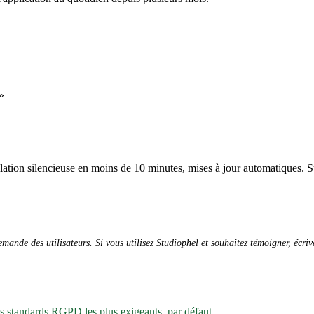
»
allation silencieuse en moins de 10 minutes, mises à jour automatiques. S
ande des utilisateurs. Si vous utilisez Studiophel et souhaitez témoigner, écri
es standards RGPD les plus exigeants, par défaut.