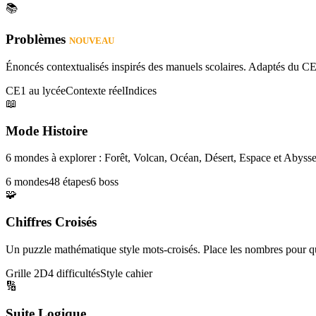
📚
Problèmes
NOUVEAU
Énoncés contextualisés inspirés des manuels scolaires. Adaptés du CE
CE1 au lycée
Contexte réel
Indices
📖
Mode Histoire
6 mondes à explorer : Forêt, Volcan, Océan, Désert, Espace et Abysse
6 mondes
48 étapes
6 boss
🧩
Chiffres Croisés
Un puzzle mathématique style mots-croisés. Place les nombres pour que
Grille 2D
4 difficultés
Style cahier
🔢
Suite Logique