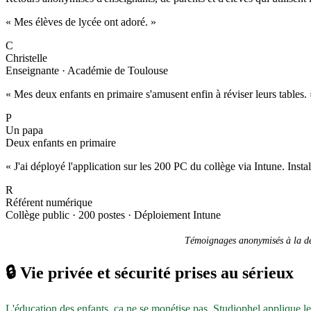
« Mes élèves de lycée ont adoré. »
C
Christelle
Enseignante · Académie de Toulouse
« Mes deux enfants en primaire s'amusent enfin à réviser leurs tables. 
P
Un papa
Deux enfants en primaire
« J'ai déployé l'application sur les 200 PC du collège via Intune. Inst
R
Référent numérique
Collège public · 200 postes · Déploiement Intune
Témoignages anonymisés à la dem
🔒
Vie privée et sécurité prises au sérieux
L'éducation des enfants, ça ne se monétise pas. Studiophel applique l