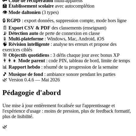
🔑
Code de récupération
multi-appareils
🏫
Établissement scolaire
avec autocomplétion
👁
Mode daltonien
(3 types)
🔒
RGPD
: export données, suppression compte, mode hors ligne
📄
Export CSV & PDF
des classements (enseignant)
📡
Détection auto
de perte de connexion en classe
📱
Multi-plateforme
: Windows, Mac, Android, iOS
🧠
Révision intelligente
: analyse tes erreurs et propose des
exercices ciblés
🎯
Objectifs quotidiens
: 3 défis chaque jour avec bonus XP
👨‍👩‍👧
Mode parent
: code PIN, tableau de bord, limite de temps
📊
Rapport hebdo
: résumé de ta progression de la semaine
🎵
Musique de fond
: ambiance sonore pendant les parties
🌿 Version 0.4.6 — Mai 2026
Pédagogie d'abord
Une mise à jour entièrement focalisée sur l'apprentissage et
l'expérience d'usage : moins de pression, plus de feedback formatif,
plus de lisibilité.
🌿