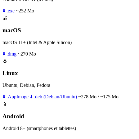
⬇️ .exe
~252 Mo
🍎
macOS
macOS 11+ (Intel & Apple Silicon)
⬇️ .dmg
~270 Mo
🐧
Linux
Ubuntu, Debian, Fedora
⬇️ .AppImage
⬇️ .deb (Debian/Ubuntu)
~278 Mo / ~175 Mo
📱
Android
Android 8+ (smartphones et tablettes)