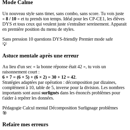
Mode Calme
Un nouveau style sans timer, sans combo, sans score. Tu vois juste
«
8 / 10
» et tu prends ton temps. Idéal pour les CP-CE1, les élèves
DYS et tous ceux qui veulent juste s'entraîner sereinement. Apparait
en première position du menu de styles.
Sans pression
10 questions
DYS-friendly
Premier mode safe
💡
Astuce mentale après une erreur
Au lieu d'un sec « la bonne réponse était 42 », tu vois un
raisonnement court :
6 × 7 = (6 × 5) + (6 × 2) = 30 + 12 = 42
.
Stratégies adaptées par opération : décomposition par dizaines,
complément à 10, table de 5, inverse pour la division. Les nombres
importants sont aussi
surlignés
dans les énoncés problèmes pour
t'aider à repérer les données.
Pédagogie
Calcul mental
Décomposition
Surlignage problèmes
🎯
Refaire mes erreurs