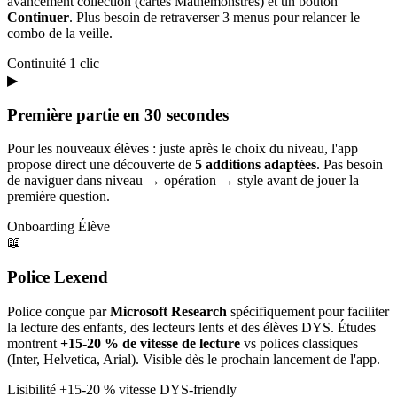
avancement collection (cartes Mathémonstres) et un bouton
Continuer
. Plus besoin de retraverser 3 menus pour relancer le
combo de la veille.
Continuité
1 clic
▶
Première partie en 30 secondes
Pour les nouveaux élèves : juste après le choix du niveau, l'app
propose direct une découverte de
5 additions adaptées
. Pas besoin
de naviguer dans niveau → opération → style avant de jouer la
première question.
Onboarding
Élève
📖
Police Lexend
Police conçue par
Microsoft Research
spécifiquement pour faciliter
la lecture des enfants, des lecteurs lents et des élèves DYS. Études
montrent
+15-20 % de vitesse de lecture
vs polices classiques
(Inter, Helvetica, Arial). Visible dès le prochain lancement de l'app.
Lisibilité
+15-20 % vitesse
DYS-friendly