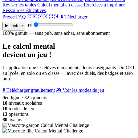
Réviser les tables
Calcul mental en classe
Exercices à imprimer
Ressources éducatives
Presse
FAQ
🇬🇧
🇪🇸
🇨🇳
⬇️ Télécharger
🔊
▶️ Lecture
100% gratuit — sans pub, sans achat, sans abonnement
Le calcul mental
devient un jeu !
L'application que les élèves demandent à leurs enseignants. Du CE1
au lycée, en solo ou en classe — avec des duels, des badges et zéro
pub.
⬇️ Télécharger gratuitement
🎮 Voir les modes de jeu
0
en ligne · 325 joueurs
10
niveaux scolaires
10
modes de jeu
13
opérations
60
avatars