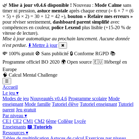
🌿
Mise à jour v0.4.6 disponible !
Nouveau :
Mode Calme
sans
timer ni pression,
astuce mentale
après chaque erreur (« 6 × 7 = (6
× 5) + (6 × 2) = 30 + 12 = 42 »),
bouton « Refaire mes erreurs »
pour réviser sereinement,
dashboard parent simplifié
avec
compétences en couleur,
police Lexend
plus lisible (+15-20 % de
vitesse de lecture).
Mise à jour automatique au prochain lancement. Aucune donnée
n'est perdue.
⬇️ Mettre à jour
✖
💸
100% gratuit
🚫
Sans publicité
🔒
Conforme RGPD
📚
Programme officiel BO 2020
🌍
Open source
🇪🇺
Hébergé en
Europe
🧠
Calcul Mental Challenge
☰
Accueil
Le jeu ▾
Modes de jeu
Nouveautés v0.4.6
Programme scolaire
Mode
enseignant
Mode famille
Tutoriel élève
Tutoriel enseignant
Tutoriel
parent
Jeu gratuit
Par niveau ▾
CE1
CE2
CM1
CM2
6ème
Collège
Lycée
Enseignants
📖 Tutoriels
Ressources ▾
Tables de multiplication
Astuces de calcul
Exercices par niveau