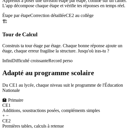
Apprends à poser une division étape par étape, comme sur un cahier.
L'app décompose chaque étape et vérifie tes réponses en temps réel.
Étape par étape
Correction détaillée
CE2 au collège
🏗️
Tour de Calcul
Construis ta tour étage par étage. Chaque bonne réponse ajoute un
étage, chaque erreur fragilise la structure. Jusqu'où iras-tu ?
Infini
Difficulté croissante
Record perso
Adapté au programme scolaire
Du CE1 au lycée, chaque niveau suit le programme de l'Éducation
Nationale
🏫
Primaire
CE1
Additions, soustractions posées, compléments simples
+ −
CE2
Premières tables, calculs à retenue