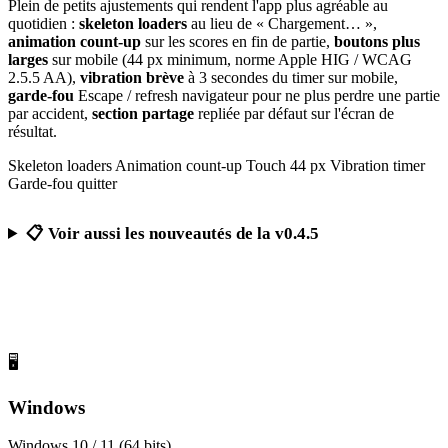
Plein de petits ajustements qui rendent l'app plus agréable au
quotidien :
skeleton loaders
au lieu de « Chargement… »,
animation count-up
sur les scores en fin de partie,
boutons plus
larges
sur mobile (44 px minimum, norme Apple HIG / WCAG
2.5.5 AA),
vibration brève
à 3 secondes du timer sur mobile,
garde-fou
Escape / refresh navigateur pour ne plus perdre une partie
par accident,
section partage
repliée par défaut sur l'écran de
résultat.
Skeleton loaders
Animation count-up
Touch 44 px
Vibration timer
Garde-fou quitter
📋 Voir aussi les nouveautés de la v0.4.5
Télécharger Calcul Mental Challenge
Gratuit, sans publicité, sans compte obligatoire
🖥️
Windows
Windows 10 / 11 (64 bits)