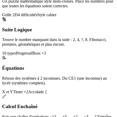
Un puzzle mathématique style mots-croisés. Place les nombres pour
que toutes les équations soient correctes.
Grille 2D
4 difficultés
Style cahier
🔢
Suite Logique
Trouve le nombre manquant dans la suite : 2, 4, ?, 8. Fibonacci,
premiers, géométriques et plus encore.
10 types
Progressif
Boss ×3
📝
Équations
Résous des systèmes à 2 inconnues. Du CE1 (une inconnue) au
lycée (systèmes complets).
X et Y
Timer ×2
Accolade {
🔗
Calcul Enchaîné
Suis une chaîne d'opérations : 12 → +5 → ×2 → −3 → ? Entraîne