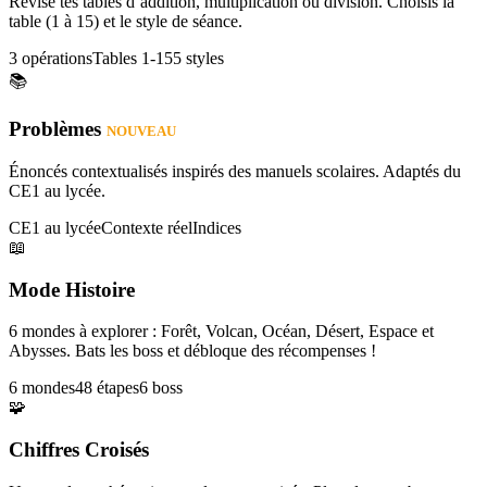
Révise tes tables d’addition, multiplication ou division. Choisis la
table (1 à 15) et le style de séance.
3 opérations
Tables 1-15
5 styles
📚
Problèmes
NOUVEAU
Énoncés contextualisés inspirés des manuels scolaires. Adaptés du
CE1 au lycée.
CE1 au lycée
Contexte réel
Indices
📖
Mode Histoire
6 mondes à explorer : Forêt, Volcan, Océan, Désert, Espace et
Abysses. Bats les boss et débloque des récompenses !
6 mondes
48 étapes
6 boss
🧩
Chiffres Croisés