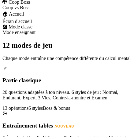
🐉 Coop Boss
Coop vs Boss
🏠 Accueil
Écran d'accueil
🏫 Mode classe
Mode enseignant
12 modes de jeu
Chaque mode entraîne une compétence différente du calcul mental
📏
Partie classique
20 questions adaptées à ton niveau. 6 styles de jeu : Normal,
Endurant, Expert, 3 Vies, Contre-la-montre et Examen.
13 opérations
6 styles
Boss & bonus
🎯
Entraînement tables
NOUVEAU