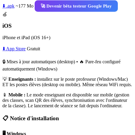
⬇️ .apk
~177 Mo
🚀 Devenir bêta testeur Google Play
🍏
iOS
iPhone et iPad (iOS 16+)
⬇️ App Store
Gratuit
🔒 Mises à jour automatiques (desktop) • 🔥 Pare-feu configuré
automatiquement (Windows)
💡
Enseignants :
installez sur le poste professeur (Windows/Mac)
ET les postes élèves (desktop ou mobile). Même réseau WiFi requis.
📱
Mobile :
Le mode enseignant est disponible sur mobile (gestion
des classes, scan QR des élèves, synchronisation avec l'ordinateur
de la classe). Le lancement de séance se fait depuis l'ordinateur.
📋 Notice d'installation
🖥️ Windows