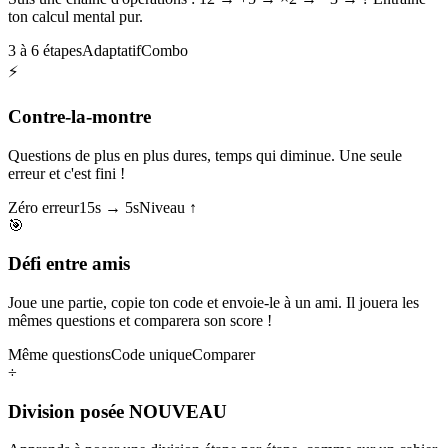
ton calcul mental pur.
3 à 6 étapes
Adaptatif
Combo
⚡
Contre-la-montre
Questions de plus en plus dures, temps qui diminue. Une seule
erreur et c'est fini !
Zéro erreur
15s → 5s
Niveau ↑
🎯
Défi entre amis
Joue une partie, copie ton code et envoie-le à un ami. Il jouera les
mêmes questions et comparera son score !
Même questions
Code unique
Comparer
÷
Division posée
NOUVEAU