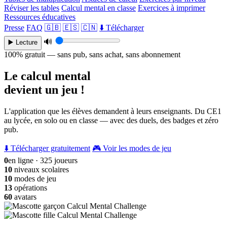
Réviser les tables
Calcul mental en classe
Exercices à imprimer
Ressources éducatives
Presse
FAQ
🇬🇧
🇪🇸
🇨🇳
⬇️ Télécharger
🔊
▶️ Lecture
100% gratuit — sans pub, sans achat, sans abonnement
Le calcul mental
devient un jeu !
L'application que les élèves demandent à leurs enseignants. Du CE1
au lycée, en solo ou en classe — avec des duels, des badges et zéro
pub.
⬇️ Télécharger gratuitement
🎮 Voir les modes de jeu
0
en ligne · 325 joueurs
10
niveaux scolaires
10
modes de jeu
13
opérations
60
avatars