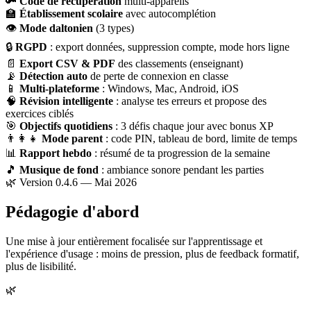
🔑
Code de récupération
multi-appareils
🏫
Établissement scolaire
avec autocomplétion
👁
Mode daltonien
(3 types)
🔒
RGPD
: export données, suppression compte, mode hors ligne
📄
Export CSV & PDF
des classements (enseignant)
📡
Détection auto
de perte de connexion en classe
📱
Multi-plateforme
: Windows, Mac, Android, iOS
🧠
Révision intelligente
: analyse tes erreurs et propose des
exercices ciblés
🎯
Objectifs quotidiens
: 3 défis chaque jour avec bonus XP
👨‍👩‍👧
Mode parent
: code PIN, tableau de bord, limite de temps
📊
Rapport hebdo
: résumé de ta progression de la semaine
🎵
Musique de fond
: ambiance sonore pendant les parties
🌿 Version 0.4.6 — Mai 2026
Pédagogie d'abord
Une mise à jour entièrement focalisée sur l'apprentissage et
l'expérience d'usage : moins de pression, plus de feedback formatif,
plus de lisibilité.
🌿