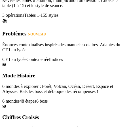
Révise tes tables d’addition, multiplication ou division. Choisis la
table (1 à 15) et le style de séance.
3 opérations
Tables 1-15
5 styles
📚
Problèmes
NOUVEAU
Énoncés contextualisés inspirés des manuels scolaires. Adaptés du
CE1 au lycée.
CE1 au lycée
Contexte réel
Indices
📖
Mode Histoire
6 mondes à explorer : Forêt, Volcan, Océan, Désert, Espace et
Abysses. Bats les boss et débloque des récompenses !
6 mondes
48 étapes
6 boss
🧩
Chiffres Croisés