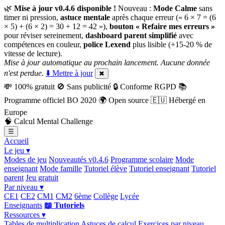
🌿
Mise à jour v0.4.6 disponible !
Nouveau :
Mode Calme
sans
timer ni pression,
astuce mentale
après chaque erreur (« 6 × 7 = (6
× 5) + (6 × 2) = 30 + 12 = 42 »),
bouton « Refaire mes erreurs »
pour réviser sereinement,
dashboard parent simplifié
avec
compétences en couleur,
police Lexend
plus lisible (+15-20 % de
vitesse de lecture).
Mise à jour automatique au prochain lancement. Aucune donnée
n'est perdue.
⬇️ Mettre à jour
✖
💸
100% gratuit
🚫
Sans publicité
🔒
Conforme RGPD
📚
Programme officiel BO 2020
🌍
Open source
🇪🇺
Hébergé en
Europe
🧠
Calcul Mental Challenge
☰
Accueil
Le jeu ▾
Modes de jeu
Nouveautés v0.4.6
Programme scolaire
Mode
enseignant
Mode famille
Tutoriel élève
Tutoriel enseignant
Tutoriel
parent
Jeu gratuit
Par niveau ▾
CE1
CE2
CM1
CM2
6ème
Collège
Lycée
Enseignants
📖 Tutoriels
Ressources ▾
Tables de multiplication
Astuces de calcul
Exercices par niveau