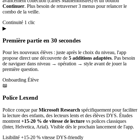
avancement collection (cartes Mathémonstres) et un bouton
Continuer
. Plus besoin de retraverser 3 menus pour relancer le
combo de la veille.
Continuité
1 clic
▶
Première partie en 30 secondes
Pour les nouveaux élèves : juste après le choix du niveau, l'app
propose direct une découverte de
5 additions adaptées
. Pas besoin
de naviguer dans niveau → opération → style avant de jouer la
première question.
Onboarding
Élève
📖
Police Lexend
Police conçue par
Microsoft Research
spécifiquement pour faciliter
la lecture des enfants, des lecteurs lents et des élèves DYS. Études
montrent
+15-20 % de vitesse de lecture
vs polices classiques
(Inter, Helvetica, Arial). Visible dès le prochain lancement de l'app.
Lisibilité
+15-20 % vitesse
DYS-friendly