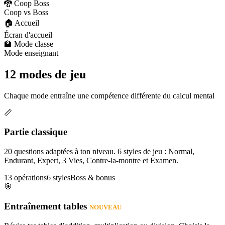
🐉 Coop Boss
Coop vs Boss
🏠 Accueil
Écran d'accueil
🏫 Mode classe
Mode enseignant
12 modes de jeu
Chaque mode entraîne une compétence différente du calcul mental
📏
Partie classique
20 questions adaptées à ton niveau. 6 styles de jeu : Normal,
Endurant, Expert, 3 Vies, Contre-la-montre et Examen.
13 opérations
6 styles
Boss & bonus
🎯
Entraînement tables
NOUVEAU