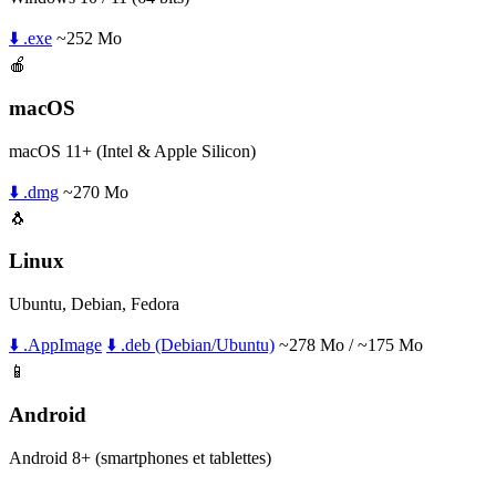
⬇️ .exe
~252 Mo
🍎
macOS
macOS 11+ (Intel & Apple Silicon)
⬇️ .dmg
~270 Mo
🐧
Linux
Ubuntu, Debian, Fedora
⬇️ .AppImage
⬇️ .deb (Debian/Ubuntu)
~278 Mo / ~175 Mo
📱
Android
Android 8+ (smartphones et tablettes)