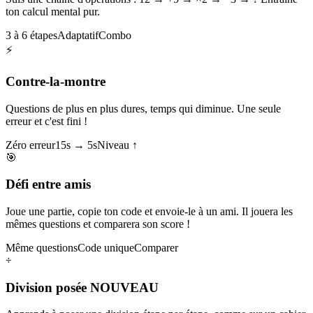
ton calcul mental pur.
3 à 6 étapes
Adaptatif
Combo
⚡
Contre-la-montre
Questions de plus en plus dures, temps qui diminue. Une seule
erreur et c'est fini !
Zéro erreur
15s → 5s
Niveau ↑
🎯
Défi entre amis
Joue une partie, copie ton code et envoie-le à un ami. Il jouera les
mêmes questions et comparera son score !
Même questions
Code unique
Comparer
÷
Division posée
NOUVEAU