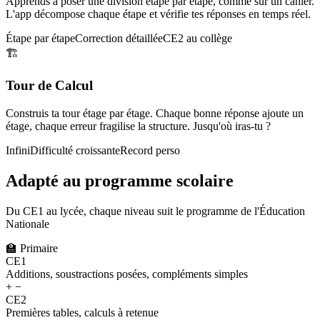
Apprends à poser une division étape par étape, comme sur un cahier.
L'app décompose chaque étape et vérifie tes réponses en temps réel.
Étape par étape
Correction détaillée
CE2 au collège
🏗️
Tour de Calcul
Construis ta tour étage par étage. Chaque bonne réponse ajoute un
étage, chaque erreur fragilise la structure. Jusqu'où iras-tu ?
Infini
Difficulté croissante
Record perso
Adapté au programme scolaire
Du CE1 au lycée, chaque niveau suit le programme de l'Éducation
Nationale
🏫
Primaire
CE1
Additions, soustractions posées, compléments simples
+ −
CE2
Premières tables, calculs à retenue