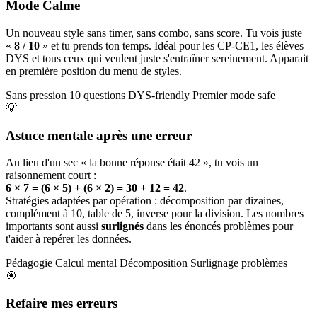
Mode Calme
Un nouveau style sans timer, sans combo, sans score. Tu vois juste
«
8 / 10
» et tu prends ton temps. Idéal pour les CP-CE1, les élèves
DYS et tous ceux qui veulent juste s'entraîner sereinement. Apparait
en première position du menu de styles.
Sans pression
10 questions
DYS-friendly
Premier mode safe
💡
Astuce mentale après une erreur
Au lieu d'un sec « la bonne réponse était 42 », tu vois un
raisonnement court :
6 × 7 = (6 × 5) + (6 × 2) = 30 + 12 = 42
.
Stratégies adaptées par opération : décomposition par dizaines,
complément à 10, table de 5, inverse pour la division. Les nombres
importants sont aussi
surlignés
dans les énoncés problèmes pour
t'aider à repérer les données.
Pédagogie
Calcul mental
Décomposition
Surlignage problèmes
🎯
Refaire mes erreurs