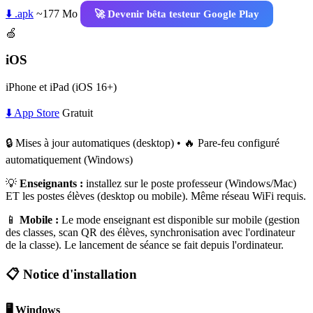
⬇️ .apk
~177 Mo
🚀 Devenir bêta testeur Google Play
🍏
iOS
iPhone et iPad (iOS 16+)
⬇️ App Store
Gratuit
🔒 Mises à jour automatiques (desktop) • 🔥 Pare-feu configuré
automatiquement (Windows)
💡
Enseignants :
installez sur le poste professeur (Windows/Mac)
ET les postes élèves (desktop ou mobile). Même réseau WiFi requis.
📱
Mobile :
Le mode enseignant est disponible sur mobile (gestion
des classes, scan QR des élèves, synchronisation avec l'ordinateur
de la classe). Le lancement de séance se fait depuis l'ordinateur.
📋 Notice d'installation
🖥️ Windows