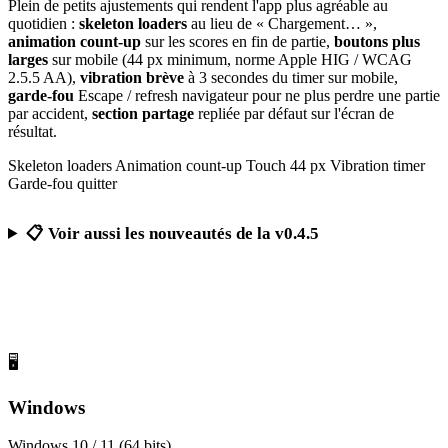
Plein de petits ajustements qui rendent l'app plus agréable au
quotidien :
skeleton loaders
au lieu de « Chargement… »,
animation count-up
sur les scores en fin de partie,
boutons plus
larges
sur mobile (44 px minimum, norme Apple HIG / WCAG
2.5.5 AA),
vibration brève
à 3 secondes du timer sur mobile,
garde-fou
Escape / refresh navigateur pour ne plus perdre une partie
par accident,
section partage
repliée par défaut sur l'écran de
résultat.
Skeleton loaders
Animation count-up
Touch 44 px
Vibration timer
Garde-fou quitter
📋 Voir aussi les nouveautés de la v0.4.5
Télécharger Calcul Mental Challenge
Gratuit, sans publicité, sans compte obligatoire
🖥️
Windows
Windows 10 / 11 (64 bits)