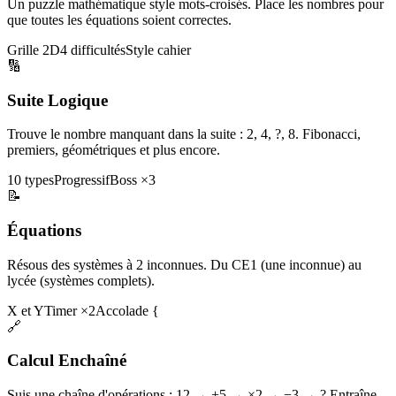
Un puzzle mathématique style mots-croisés. Place les nombres pour
que toutes les équations soient correctes.
Grille 2D
4 difficultés
Style cahier
🔢
Suite Logique
Trouve le nombre manquant dans la suite : 2, 4, ?, 8. Fibonacci,
premiers, géométriques et plus encore.
10 types
Progressif
Boss ×3
📝
Équations
Résous des systèmes à 2 inconnues. Du CE1 (une inconnue) au
lycée (systèmes complets).
X et Y
Timer ×2
Accolade {
🔗
Calcul Enchaîné
Suis une chaîne d'opérations : 12 → +5 → ×2 → −3 → ? Entraîne