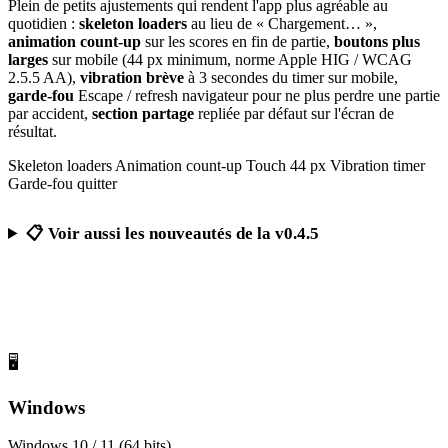
Plein de petits ajustements qui rendent l'app plus agréable au
quotidien :
skeleton loaders
au lieu de « Chargement… »,
animation count-up
sur les scores en fin de partie,
boutons plus
larges
sur mobile (44 px minimum, norme Apple HIG / WCAG
2.5.5 AA),
vibration brève
à 3 secondes du timer sur mobile,
garde-fou
Escape / refresh navigateur pour ne plus perdre une partie
par accident,
section partage
repliée par défaut sur l'écran de
résultat.
Skeleton loaders
Animation count-up
Touch 44 px
Vibration timer
Garde-fou quitter
📋 Voir aussi les nouveautés de la v0.4.5
Télécharger Calcul Mental Challenge
Gratuit, sans publicité, sans compte obligatoire
🖥️
Windows
Windows 10 / 11 (64 bits)