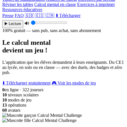
Réviser les tables
Calcul mental en classe
Exercices à imprimer
Ressources éducatives
Presse
FAQ
🇬🇧
🇪🇸
🇨🇳
⬇️ Télécharger
🔊
▶️ Lecture
100% gratuit — sans pub, sans achat, sans abonnement
Le calcul mental
devient un jeu !
L'application que les élèves demandent à leurs enseignants. Du CE1
au lycée, en solo ou en classe — avec des duels, des badges et zéro
pub.
⬇️ Télécharger gratuitement
🎮 Voir les modes de jeu
0
en ligne · 322 joueurs
10
niveaux scolaires
10
modes de jeu
13
opérations
60
avatars