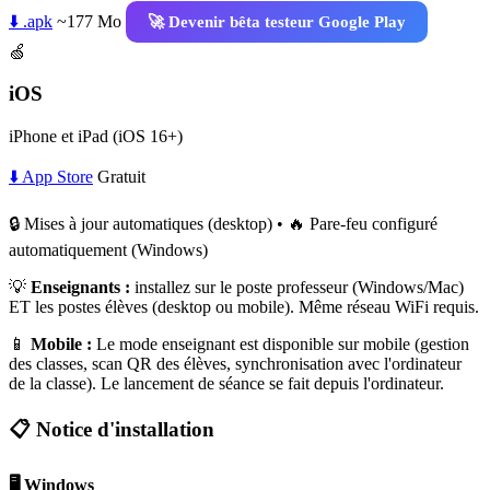
⬇️ .apk
~177 Mo
🚀 Devenir bêta testeur Google Play
🍏
iOS
iPhone et iPad (iOS 16+)
⬇️ App Store
Gratuit
🔒 Mises à jour automatiques (desktop) • 🔥 Pare-feu configuré
automatiquement (Windows)
💡
Enseignants :
installez sur le poste professeur (Windows/Mac)
ET les postes élèves (desktop ou mobile). Même réseau WiFi requis.
📱
Mobile :
Le mode enseignant est disponible sur mobile (gestion
des classes, scan QR des élèves, synchronisation avec l'ordinateur
de la classe). Le lancement de séance se fait depuis l'ordinateur.
📋 Notice d'installation
🖥️ Windows