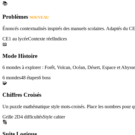
📚
Problèmes
NOUVEAU
Énoncés contextualisés inspirés des manuels scolaires. Adaptés du CE
CE1 au lycée
Contexte réel
Indices
📖
Mode Histoire
6 mondes à explorer : Forêt, Volcan, Océan, Désert, Espace et Abysse
6 mondes
48 étapes
6 boss
🧩
Chiffres Croisés
Un puzzle mathématique style mots-croisés. Place les nombres pour que
Grille 2D
4 difficultés
Style cahier
🔢
Suite Logique