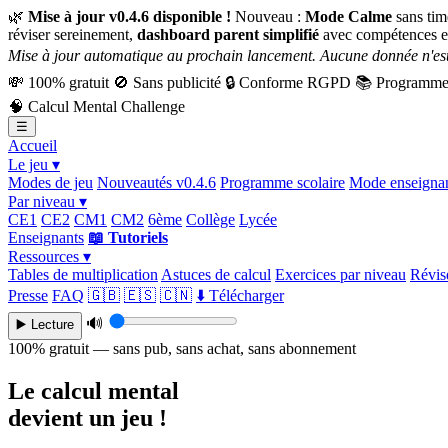
🌿
Mise à jour v0.4.6 disponible !
Nouveau :
Mode Calme
sans tim
réviser sereinement,
dashboard parent simplifié
avec compétences e
Mise à jour automatique au prochain lancement. Aucune donnée n'est
💸
100% gratuit
🚫
Sans publicité
🔒
Conforme RGPD
📚
Programme 
🧠
Calcul Mental Challenge
☰
Accueil
Le jeu ▾
Modes de jeu
Nouveautés v0.4.6
Programme scolaire
Mode enseigna
Par niveau ▾
CE1
CE2
CM1
CM2
6ème
Collège
Lycée
Enseignants
📖 Tutoriels
Ressources ▾
Tables de multiplication
Astuces de calcul
Exercices par niveau
Révise
Presse
FAQ
🇬🇧
🇪🇸
🇨🇳
⬇️ Télécharger
🔊
▶️ Lecture
100% gratuit — sans pub, sans achat, sans abonnement
Le calcul mental
devient un jeu !