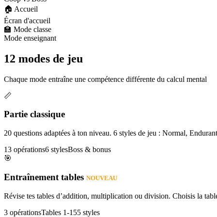
🏠 Accueil
Écran d'accueil
🏫 Mode classe
Mode enseignant
12 modes de jeu
Chaque mode entraîne une compétence différente du calcul mental
📏
Partie classique
20 questions adaptées à ton niveau. 6 styles de jeu : Normal, Enduran
13 opérations
6 styles
Boss & bonus
🎯
Entraînement tables
NOUVEAU
Révise tes tables d’addition, multiplication ou division. Choisis la table
3 opérations
Tables 1-15
5 styles