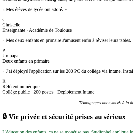
« Mes élèves de lycée ont adoré. »
C
Christelle
Enseignante · Académie de Toulouse
« Mes deux enfants en primaire s'amusent enfin à réviser leurs tables. 
P
Un papa
Deux enfants en primaire
« J'ai déployé l'application sur les 200 PC du collège via Intune. Inst
R
Référent numérique
Collège public · 200 postes · Déploiement Intune
Témoignages anonymisés à la dem
🔒
Vie privée et sécurité prises au sérieux
L'éducation des enfants, ça ne se monétise pas. Studiophel applique l