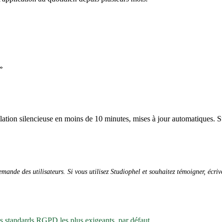
»
allation silencieuse en moins de 10 minutes, mises à jour automatiques. S
ande des utilisateurs. Si vous utilisez Studiophel et souhaitez témoigner, écri
es standards RGPD les plus exigeants, par défaut.