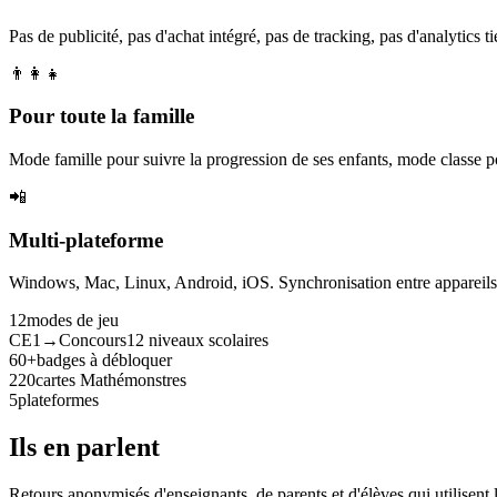
Pas de publicité, pas d'achat intégré, pas de tracking, pas d'analytics tie
👨‍👩‍👧
Pour toute la famille
Mode famille pour suivre la progression de ses enfants, mode classe p
📲
Multi-plateforme
Windows, Mac, Linux, Android, iOS. Synchronisation entre appareils. 
12
modes de jeu
CE1→Concours
12 niveaux scolaires
60+
badges à débloquer
220
cartes Mathémonstres
5
plateformes
Ils en parlent
Retours anonymisés d'enseignants, de parents et d'élèves qui utilisent 