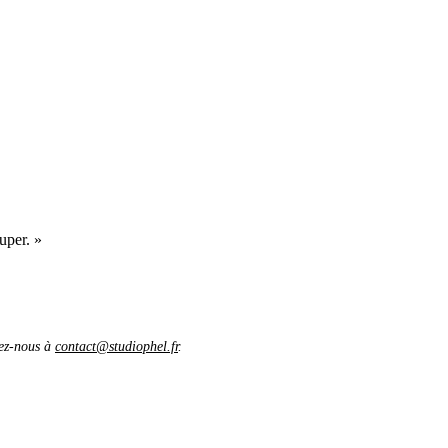
uper. »
vez-nous à
contact@studiophel.fr
.