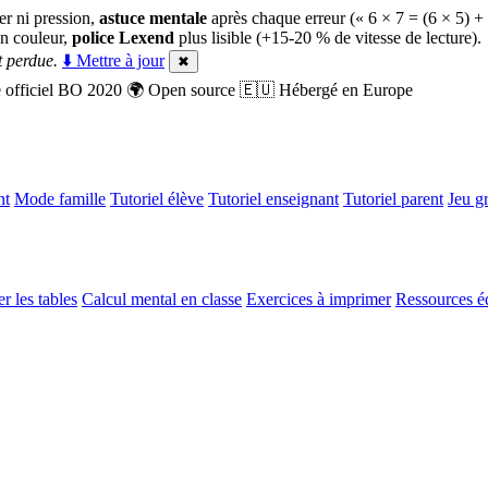
er ni pression,
astuce mentale
après chaque erreur (« 6 × 7 = (6 × 5) +
n couleur,
police Lexend
plus lisible (+15-20 % de vitesse de lecture).
 perdue.
⬇️ Mettre à jour
✖
officiel BO 2020
🌍
Open source
🇪🇺
Hébergé en Europe
nt
Mode famille
Tutoriel élève
Tutoriel enseignant
Tutoriel parent
Jeu gr
r les tables
Calcul mental en classe
Exercices à imprimer
Ressources é