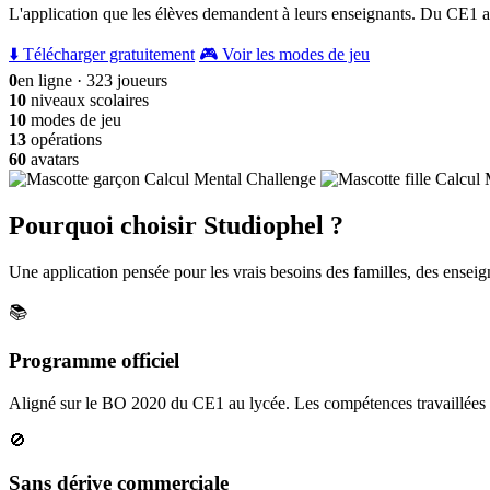
L'application que les élèves demandent à leurs enseignants. Du CE1 a
⬇️ Télécharger gratuitement
🎮 Voir les modes de jeu
0
en ligne · 323 joueurs
10
niveaux scolaires
10
modes de jeu
13
opérations
60
avatars
Pourquoi choisir Studiophel ?
Une application pensée pour les vrais besoins des familles, des enseign
📚
Programme officiel
Aligné sur le BO 2020 du CE1 au lycée. Les compétences travaillées c
🚫
Sans dérive commerciale