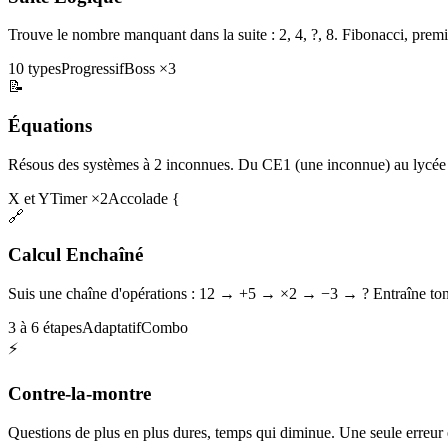
Trouve le nombre manquant dans la suite : 2, 4, ?, 8. Fibonacci, premi
10 types
Progressif
Boss ×3
📝
Équations
Résous des systèmes à 2 inconnues. Du CE1 (une inconnue) au lycée 
X et Y
Timer ×2
Accolade {
🔗
Calcul Enchaîné
Suis une chaîne d'opérations : 12 → +5 → ×2 → −3 → ? Entraîne ton 
3 à 6 étapes
Adaptatif
Combo
⚡
Contre-la-montre
Questions de plus en plus dures, temps qui diminue. Une seule erreur et