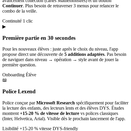
avancement collection (cartes Mathémonstres) et un bouton
Continuer
. Plus besoin de retraverser 3 menus pour relancer le
combo de la veille.
Continuité
1 clic
▶
Première partie en 30 secondes
Pour les nouveaux élèves : juste après le choix du niveau, l'app
propose direct une découverte de
5 additions adaptées
. Pas besoin
de naviguer dans niveau → opération → style avant de jouer la
première question.
Onboarding
Élève
📖
Police Lexend
Police conçue par
Microsoft Research
spécifiquement pour faciliter
la lecture des enfants, des lecteurs lents et des élèves DYS. Études
montrent
+15-20 % de vitesse de lecture
vs polices classiques
(Inter, Helvetica, Arial). Visible dès le prochain lancement de l'app.
Lisibilité
+15-20 % vitesse
DYS-friendly