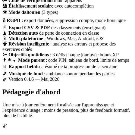
🔑
Code de récupération
multi-appareils
🏫
Établissement scolaire
avec autocomplétion
👁
Mode daltonien
(3 types)
🔒
RGPD
: export données, suppression compte, mode hors ligne
📄
Export CSV & PDF
des classements (enseignant)
📡
Détection auto
de perte de connexion en classe
📱
Multi-plateforme
: Windows, Mac, Android, iOS
🧠
Révision intelligente
: analyse tes erreurs et propose des
exercices ciblés
🎯
Objectifs quotidiens
: 3 défis chaque jour avec bonus XP
👨‍👩‍👧
Mode parent
: code PIN, tableau de bord, limite de temps
📊
Rapport hebdo
: résumé de ta progression de la semaine
🎵
Musique de fond
: ambiance sonore pendant les parties
🌿 Version 0.4.6 — Mai 2026
Pédagogie d'abord
Une mise à jour entièrement focalisée sur l'apprentissage et
l'expérience d'usage : moins de pression, plus de feedback formatif,
plus de lisibilité.
🌿