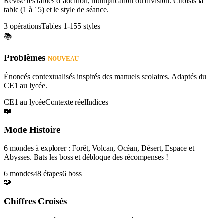
Révise tes tables d’addition, multiplication ou division. Choisis la
table (1 à 15) et le style de séance.
3 opérations
Tables 1-15
5 styles
📚
Problèmes
NOUVEAU
Énoncés contextualisés inspirés des manuels scolaires. Adaptés du
CE1 au lycée.
CE1 au lycée
Contexte réel
Indices
📖
Mode Histoire
6 mondes à explorer : Forêt, Volcan, Océan, Désert, Espace et
Abysses. Bats les boss et débloque des récompenses !
6 mondes
48 étapes
6 boss
🧩
Chiffres Croisés