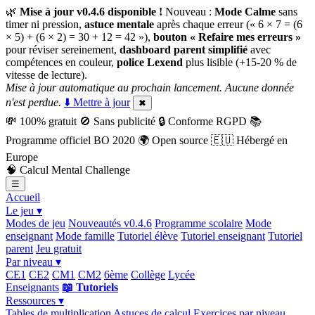
🌿
Mise à jour v0.4.6 disponible !
Nouveau :
Mode Calme
sans
timer ni pression,
astuce mentale
après chaque erreur (« 6 × 7 = (6
× 5) + (6 × 2) = 30 + 12 = 42 »),
bouton « Refaire mes erreurs »
pour réviser sereinement,
dashboard parent simplifié
avec
compétences en couleur,
police Lexend
plus lisible (+15-20 % de
vitesse de lecture).
Mise à jour automatique au prochain lancement. Aucune donnée
n'est perdue.
⬇️ Mettre à jour
✖
💸
100% gratuit
🚫
Sans publicité
🔒
Conforme RGPD
📚
Programme officiel BO 2020
🌍
Open source
🇪🇺
Hébergé en
Europe
🧠
Calcul Mental Challenge
☰
Accueil
Le jeu ▾
Modes de jeu
Nouveautés v0.4.6
Programme scolaire
Mode
enseignant
Mode famille
Tutoriel élève
Tutoriel enseignant
Tutoriel
parent
Jeu gratuit
Par niveau ▾
CE1
CE2
CM1
CM2
6ème
Collège
Lycée
Enseignants
📖 Tutoriels
Ressources ▾
Tables de multiplication
Astuces de calcul
Exercices par niveau