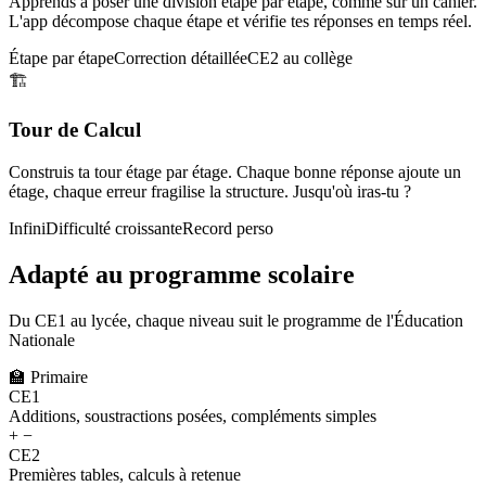
Apprends à poser une division étape par étape, comme sur un cahier.
L'app décompose chaque étape et vérifie tes réponses en temps réel.
Étape par étape
Correction détaillée
CE2 au collège
🏗️
Tour de Calcul
Construis ta tour étage par étage. Chaque bonne réponse ajoute un
étage, chaque erreur fragilise la structure. Jusqu'où iras-tu ?
Infini
Difficulté croissante
Record perso
Adapté au programme scolaire
Du CE1 au lycée, chaque niveau suit le programme de l'Éducation
Nationale
🏫
Primaire
CE1
Additions, soustractions posées, compléments simples
+ −
CE2
Premières tables, calculs à retenue