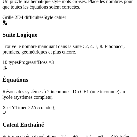
Un puzzle mathématique style mots-croisés. Place les nombres pour
que toutes les équations soient correctes.
Grille 2D
4 difficultés
Style cahier
🔢
Suite Logique
Trouve le nombre manquant dans la suite : 2, 4, ?, 8. Fibonacci,
premiers, géométriques et plus encore.
10 types
Progressif
Boss ×3
📝
Équations
Résous des systèmes à 2 inconnues. Du CE1 (une inconnue) au
lycée (systèmes complets).
X et Y
Timer ×2
Accolade {
🔗
Calcul Enchaîné
Suis une chaîne d'opérations : 12 → +5 → ×2 → −3 → ? Entraîne