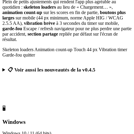
Plein de petits ajustements qui rendent l'app plus agréable au
quotidien :
skeleton loaders
au lieu de « Chargement… »,
animation count-up
sur les scores en fin de partie,
boutons plus
larges
sur mobile (44 px minimum, norme Apple HIG / WCAG
2.5.5 AA),
vibration brève
à 3 secondes du timer sur mobile,
garde-fou
Escape / refresh navigateur pour ne plus perdre une partie
par accident,
section partage
repliée par défaut sur l'écran de
résultat.
Skeleton loaders
Animation count-up
Touch 44 px
Vibration timer
Garde-fou quitter
📋 Voir aussi les nouveautés de la v0.4.5
Télécharger Calcul Mental Challenge
Gratuit, sans publicité, sans compte obligatoire
🖥️
Windows
Windows 10 / 11 (64 bits)