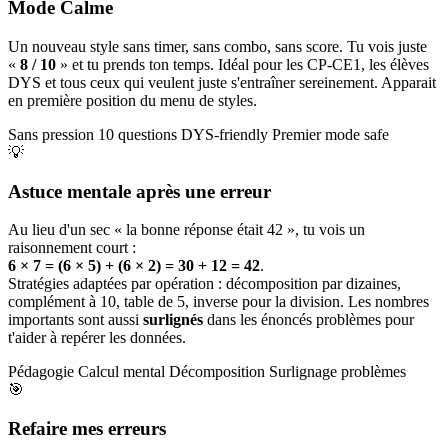
Mode Calme
Un nouveau style sans timer, sans combo, sans score. Tu vois juste
«
8 / 10
» et tu prends ton temps. Idéal pour les CP-CE1, les élèves
DYS et tous ceux qui veulent juste s'entraîner sereinement. Apparait
en première position du menu de styles.
Sans pression
10 questions
DYS-friendly
Premier mode safe
💡
Astuce mentale après une erreur
Au lieu d'un sec « la bonne réponse était 42 », tu vois un
raisonnement court :
6 × 7 = (6 × 5) + (6 × 2) = 30 + 12 = 42
.
Stratégies adaptées par opération : décomposition par dizaines,
complément à 10, table de 5, inverse pour la division. Les nombres
importants sont aussi
surlignés
dans les énoncés problèmes pour
t'aider à repérer les données.
Pédagogie
Calcul mental
Décomposition
Surlignage problèmes
🎯
Refaire mes erreurs