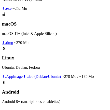
⬇️ .exe
~252 Mo
🍎
macOS
macOS 11+ (Intel & Apple Silicon)
⬇️ .dmg
~270 Mo
🐧
Linux
Ubuntu, Debian, Fedora
⬇️ .AppImage
⬇️ .deb (Debian/Ubuntu)
~278 Mo / ~175 Mo
📱
Android
Android 8+ (smartphones et tablettes)