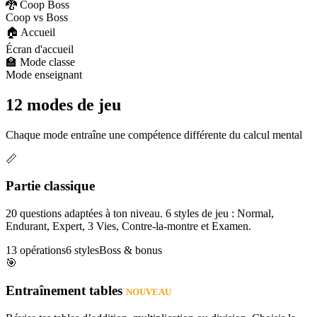
🐉 Coop Boss
Coop vs Boss
🏠 Accueil
Écran d'accueil
🏫 Mode classe
Mode enseignant
12 modes de jeu
Chaque mode entraîne une compétence différente du calcul mental
📏
Partie classique
20 questions adaptées à ton niveau. 6 styles de jeu : Normal,
Endurant, Expert, 3 Vies, Contre-la-montre et Examen.
13 opérations
6 styles
Boss & bonus
🎯
Entraînement tables
NOUVEAU