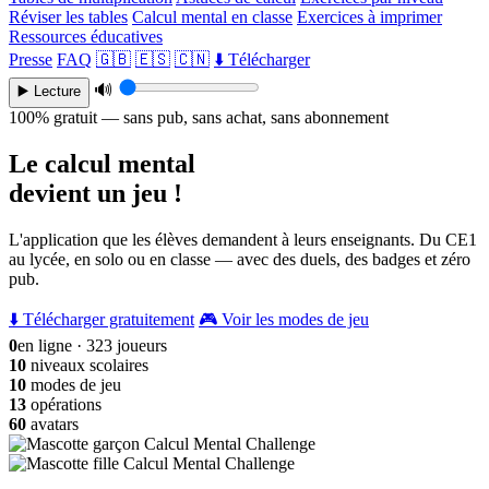
Réviser les tables
Calcul mental en classe
Exercices à imprimer
Ressources éducatives
Presse
FAQ
🇬🇧
🇪🇸
🇨🇳
⬇️ Télécharger
🔊
▶️ Lecture
100% gratuit — sans pub, sans achat, sans abonnement
Le calcul mental
devient un jeu !
L'application que les élèves demandent à leurs enseignants. Du CE1
au lycée, en solo ou en classe — avec des duels, des badges et zéro
pub.
⬇️ Télécharger gratuitement
🎮 Voir les modes de jeu
0
en ligne · 323 joueurs
10
niveaux scolaires
10
modes de jeu
13
opérations
60
avatars