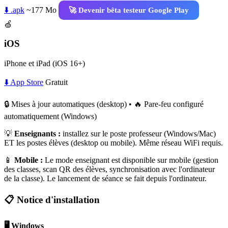
⬇️ .apk
~177 Mo
🚀 Devenir bêta testeur Google Play
🍏
iOS
iPhone et iPad (iOS 16+)
⬇️ App Store
Gratuit
🔒 Mises à jour automatiques (desktop) • 🔥 Pare-feu configuré
automatiquement (Windows)
💡
Enseignants :
installez sur le poste professeur (Windows/Mac)
ET les postes élèves (desktop ou mobile). Même réseau WiFi requis.
📱
Mobile :
Le mode enseignant est disponible sur mobile (gestion
des classes, scan QR des élèves, synchronisation avec l'ordinateur
de la classe). Le lancement de séance se fait depuis l'ordinateur.
📋 Notice d'installation
🖥️ Windows