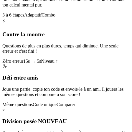
ton calcul mental pur.
3 à 6 étapes
Adaptatif
Combo
⚡
Contre-la-montre
Questions de plus en plus dures, temps qui diminue. Une seule
erreur et c'est fini !
Zéro erreur
15s → 5s
Niveau ↑
🎯
Défi entre amis
Joue une partie, copie ton code et envoie-le à un ami. Il jouera les
mêmes questions et comparera son score !
Même questions
Code unique
Comparer
÷
Division posée
NOUVEAU