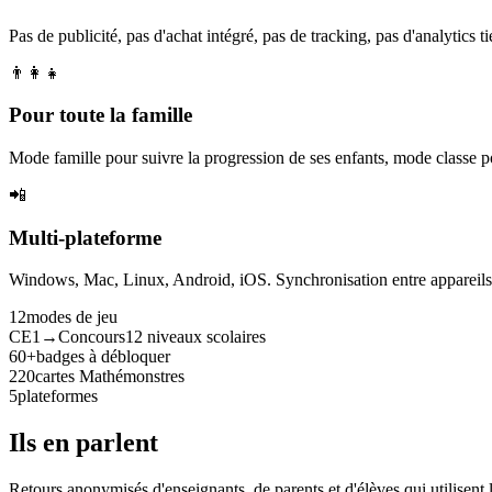
Pas de publicité, pas d'achat intégré, pas de tracking, pas d'analytics tie
👨‍👩‍👧
Pour toute la famille
Mode famille pour suivre la progression de ses enfants, mode classe p
📲
Multi-plateforme
Windows, Mac, Linux, Android, iOS. Synchronisation entre appareils. 
12
modes de jeu
CE1→Concours
12 niveaux scolaires
60+
badges à débloquer
220
cartes Mathémonstres
5
plateformes
Ils en parlent
Retours anonymisés d'enseignants, de parents et d'élèves qui utilisent 