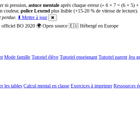
er ni pression,
astuce mentale
après chaque erreur (« 6 × 7 = (6 × 5) +
n couleur,
police Lexend
plus lisible (+15-20 % de vitesse de lecture).
 perdue.
⬇️ Mettre à jour
✖
officiel BO 2020
🌍
Open source
🇪🇺
Hébergé en Europe
nt
Mode famille
Tutoriel élève
Tutoriel enseignant
Tutoriel parent
Jeu gr
r les tables
Calcul mental en classe
Exercices à imprimer
Ressources é