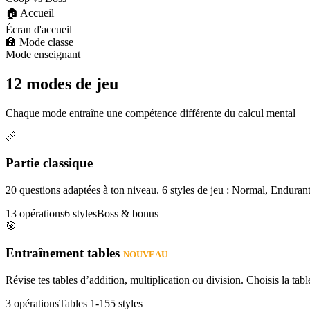
🏠 Accueil
Écran d'accueil
🏫 Mode classe
Mode enseignant
12 modes de jeu
Chaque mode entraîne une compétence différente du calcul mental
📏
Partie classique
20 questions adaptées à ton niveau. 6 styles de jeu : Normal, Enduran
13 opérations
6 styles
Boss & bonus
🎯
Entraînement tables
NOUVEAU
Révise tes tables d’addition, multiplication ou division. Choisis la table
3 opérations
Tables 1-15
5 styles