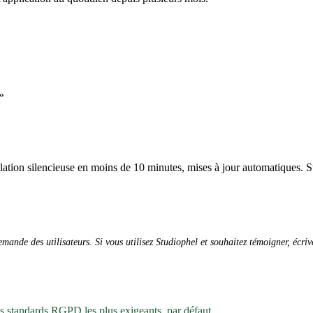
»
allation silencieuse en moins de 10 minutes, mises à jour automatiques. S
ande des utilisateurs. Si vous utilisez Studiophel et souhaitez témoigner, écri
es standards RGPD les plus exigeants, par défaut.