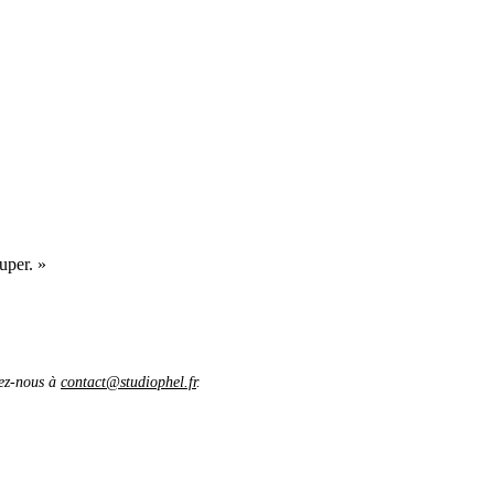
uper. »
vez-nous à
contact@studiophel.fr
.