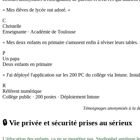
« Mes élèves de lycée ont adoré. »
C
Christelle
Enseignante · Académie de Toulouse
« Mes deux enfants en primaire s'amusent enfin à réviser leurs tables. 
P
Un papa
Deux enfants en primaire
« J'ai déployé l'application sur les 200 PC du collège via Intune. Inst
R
Référent numérique
Collège public · 200 postes · Déploiement Intune
Témoignages anonymisés à la dem
🔒
Vie privée et sécurité prises au sérieux
L'éducation des enfants, ça ne se monétise pas. Studiophel applique l