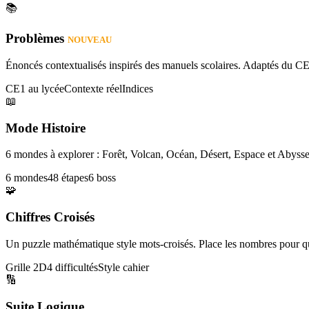
📚
Problèmes
NOUVEAU
Énoncés contextualisés inspirés des manuels scolaires. Adaptés du CE
CE1 au lycée
Contexte réel
Indices
📖
Mode Histoire
6 mondes à explorer : Forêt, Volcan, Océan, Désert, Espace et Abysse
6 mondes
48 étapes
6 boss
🧩
Chiffres Croisés
Un puzzle mathématique style mots-croisés. Place les nombres pour que
Grille 2D
4 difficultés
Style cahier
🔢
Suite Logique