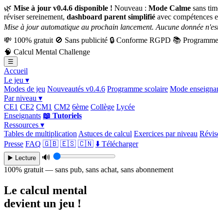
🌿
Mise à jour v0.4.6 disponible !
Nouveau :
Mode Calme
sans tim
réviser sereinement,
dashboard parent simplifié
avec compétences e
Mise à jour automatique au prochain lancement. Aucune donnée n'est
💸
100% gratuit
🚫
Sans publicité
🔒
Conforme RGPD
📚
Programme 
🧠
Calcul Mental Challenge
☰
Accueil
Le jeu ▾
Modes de jeu
Nouveautés v0.4.6
Programme scolaire
Mode enseigna
Par niveau ▾
CE1
CE2
CM1
CM2
6ème
Collège
Lycée
Enseignants
📖 Tutoriels
Ressources ▾
Tables de multiplication
Astuces de calcul
Exercices par niveau
Révise
Presse
FAQ
🇬🇧
🇪🇸
🇨🇳
⬇️ Télécharger
🔊
▶️ Lecture
100% gratuit — sans pub, sans achat, sans abonnement
Le calcul mental
devient un jeu !