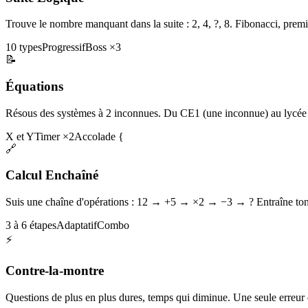
Trouve le nombre manquant dans la suite : 2, 4, ?, 8. Fibonacci, premi
10 types
Progressif
Boss ×3
📝
Équations
Résous des systèmes à 2 inconnues. Du CE1 (une inconnue) au lycée 
X et Y
Timer ×2
Accolade {
🔗
Calcul Enchaîné
Suis une chaîne d'opérations : 12 → +5 → ×2 → −3 → ? Entraîne ton 
3 à 6 étapes
Adaptatif
Combo
⚡
Contre-la-montre
Questions de plus en plus dures, temps qui diminue. Une seule erreur et