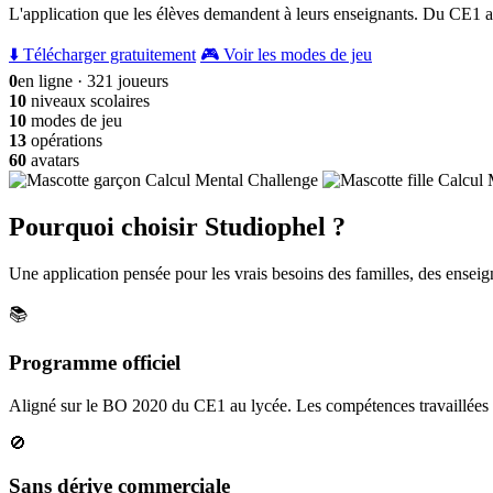
L'application que les élèves demandent à leurs enseignants. Du CE1 a
⬇️ Télécharger gratuitement
🎮 Voir les modes de jeu
0
en ligne · 321 joueurs
10
niveaux scolaires
10
modes de jeu
13
opérations
60
avatars
Pourquoi choisir Studiophel ?
Une application pensée pour les vrais besoins des familles, des enseign
📚
Programme officiel
Aligné sur le BO 2020 du CE1 au lycée. Les compétences travaillées c
🚫
Sans dérive commerciale