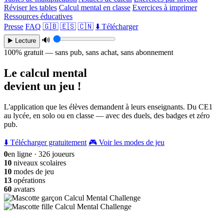
Réviser les tables
Calcul mental en classe
Exercices à imprimer
Ressources éducatives
Presse
FAQ
🇬🇧
🇪🇸
🇨🇳
⬇️ Télécharger
🔊
▶️ Lecture
100% gratuit — sans pub, sans achat, sans abonnement
Le calcul mental
devient un jeu !
L'application que les élèves demandent à leurs enseignants. Du CE1
au lycée, en solo ou en classe — avec des duels, des badges et zéro
pub.
⬇️ Télécharger gratuitement
🎮 Voir les modes de jeu
0
en ligne · 326 joueurs
10
niveaux scolaires
10
modes de jeu
13
opérations
60
avatars