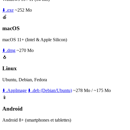
⬇️ .exe
~252 Mo
🍎
macOS
macOS 11+ (Intel & Apple Silicon)
⬇️ .dmg
~270 Mo
🐧
Linux
Ubuntu, Debian, Fedora
⬇️ .AppImage
⬇️ .deb (Debian/Ubuntu)
~278 Mo / ~175 Mo
📱
Android
Android 8+ (smartphones et tablettes)