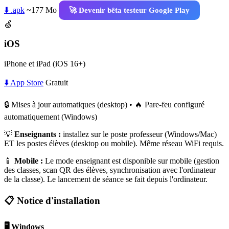
⬇️ .apk
~177 Mo
🚀 Devenir bêta testeur Google Play
🍏
iOS
iPhone et iPad (iOS 16+)
⬇️ App Store
Gratuit
🔒 Mises à jour automatiques (desktop) • 🔥 Pare-feu configuré
automatiquement (Windows)
💡
Enseignants :
installez sur le poste professeur (Windows/Mac)
ET les postes élèves (desktop ou mobile). Même réseau WiFi requis.
📱
Mobile :
Le mode enseignant est disponible sur mobile (gestion
des classes, scan QR des élèves, synchronisation avec l'ordinateur
de la classe). Le lancement de séance se fait depuis l'ordinateur.
📋 Notice d'installation
🖥️ Windows