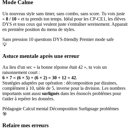
Mode Calme
Un nouveau style sans timer, sans combo, sans score. Tu vois juste
«
8 / 10
» et tu prends ton temps. Idéal pour les CP-CE1, les élèves
DYS et tous ceux qui veulent juste s'entraîner sereinement. Apparait
en première position du menu de styles.
Sans pression
10 questions
DYS-friendly
Premier mode safe
💡
Astuce mentale après une erreur
Au lieu d'un sec « la bonne réponse était 42 », tu vois un
raisonnement court :
6 × 7 = (6 × 5) + (6 × 2) = 30 + 12 = 42
.
Stratégies adaptées par opération : décomposition par dizaines,
complément à 10, table de 5, inverse pour la division. Les nombres
importants sont aussi
surlignés
dans les énoncés problèmes pour
t'aider à repérer les données.
Pédagogie
Calcul mental
Décomposition
Surlignage problèmes
🎯
Refaire mes erreurs