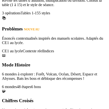
Révise tes tables d’addition, multiplication ou division. Choisis la
table (1 à 15) et le style de séance.
3 opérations
Tables 1-15
5 styles
📚
Problèmes
NOUVEAU
Énoncés contextualisés inspirés des manuels scolaires. Adaptés du
CE1 au lycée.
CE1 au lycée
Contexte réel
Indices
📖
Mode Histoire
6 mondes à explorer : Forêt, Volcan, Océan, Désert, Espace et
Abysses. Bats les boss et débloque des récompenses !
6 mondes
48 étapes
6 boss
🧩
Chiffres Croisés