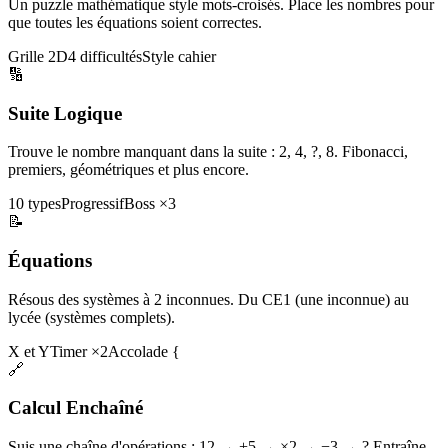
Un puzzle mathématique style mots-croisés. Place les nombres pour
que toutes les équations soient correctes.
Grille 2D
4 difficultés
Style cahier
🔢
Suite Logique
Trouve le nombre manquant dans la suite : 2, 4, ?, 8. Fibonacci,
premiers, géométriques et plus encore.
10 types
Progressif
Boss ×3
📝
Équations
Résous des systèmes à 2 inconnues. Du CE1 (une inconnue) au
lycée (systèmes complets).
X et Y
Timer ×2
Accolade {
🔗
Calcul Enchaîné
Suis une chaîne d'opérations : 12 → +5 → ×2 → −3 → ? Entraîne