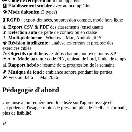
🔑
Code de récupération
multi-appareils
🏫
Établissement scolaire
avec autocomplétion
👁
Mode daltonien
(3 types)
🔒
RGPD
: export données, suppression compte, mode hors ligne
📄
Export CSV & PDF
des classements (enseignant)
📡
Détection auto
de perte de connexion en classe
📱
Multi-plateforme
: Windows, Mac, Android, iOS
🧠
Révision intelligente
: analyse tes erreurs et propose des
exercices ciblés
🎯
Objectifs quotidiens
: 3 défis chaque jour avec bonus XP
👨‍👩‍👧
Mode parent
: code PIN, tableau de bord, limite de temps
📊
Rapport hebdo
: résumé de ta progression de la semaine
🎵
Musique de fond
: ambiance sonore pendant les parties
🌿 Version 0.4.6 — Mai 2026
Pédagogie d'abord
Une mise à jour entièrement focalisée sur l'apprentissage et
l'expérience d'usage : moins de pression, plus de feedback formatif,
plus de lisibilité.
🌿