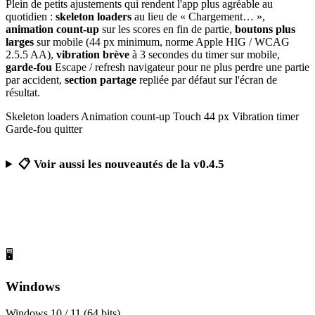
Plein de petits ajustements qui rendent l'app plus agréable au
quotidien :
skeleton loaders
au lieu de « Chargement… »,
animation count-up
sur les scores en fin de partie,
boutons plus
larges
sur mobile (44 px minimum, norme Apple HIG / WCAG
2.5.5 AA),
vibration brève
à 3 secondes du timer sur mobile,
garde-fou
Escape / refresh navigateur pour ne plus perdre une partie
par accident,
section partage
repliée par défaut sur l'écran de
résultat.
Skeleton loaders
Animation count-up
Touch 44 px
Vibration timer
Garde-fou quitter
📋 Voir aussi les nouveautés de la v0.4.5
Télécharger Calcul Mental Challenge
Gratuit, sans publicité, sans compte obligatoire
🖥️
Windows
Windows 10 / 11 (64 bits)