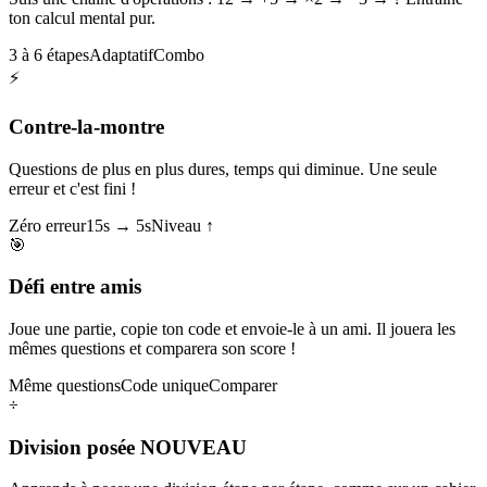
ton calcul mental pur.
3 à 6 étapes
Adaptatif
Combo
⚡
Contre-la-montre
Questions de plus en plus dures, temps qui diminue. Une seule
erreur et c'est fini !
Zéro erreur
15s → 5s
Niveau ↑
🎯
Défi entre amis
Joue une partie, copie ton code et envoie-le à un ami. Il jouera les
mêmes questions et comparera son score !
Même questions
Code unique
Comparer
÷
Division posée
NOUVEAU