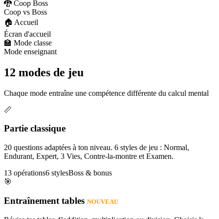
🐉 Coop Boss
Coop vs Boss
🏠 Accueil
Écran d'accueil
🏫 Mode classe
Mode enseignant
12 modes de jeu
Chaque mode entraîne une compétence différente du calcul mental
📏
Partie classique
20 questions adaptées à ton niveau. 6 styles de jeu : Normal,
Endurant, Expert, 3 Vies, Contre-la-montre et Examen.
13 opérations
6 styles
Boss & bonus
🎯
Entraînement tables
NOUVEAU