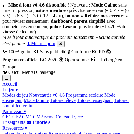
🌿
Mise à jour v0.4.6 disponible !
Nouveau :
Mode Calme
sans
timer ni pression,
astuce mentale
après chaque erreur (« 6 × 7 = (6
× 5) + (6 × 2) = 30 + 12 = 42 »),
bouton « Refaire mes erreurs »
pour réviser sereinement,
dashboard parent simplifié
avec
compétences en couleur,
police Lexend
plus lisible (+15-20 % de
vitesse de lecture).
Mise à jour automatique au prochain lancement. Aucune donnée
n'est perdue.
⬇️ Mettre à jour
✖
💸
100% gratuit
🚫
Sans publicité
🔒
Conforme RGPD
📚
Programme officiel BO 2020
🌍
Open source
🇪🇺
Hébergé en
Europe
🧠
Calcul Mental Challenge
☰
Accueil
Le jeu ▾
Modes de jeu
Nouveautés v0.4.6
Programme scolaire
Mode
enseignant
Mode famille
Tutoriel élève
Tutoriel enseignant
Tutoriel
parent
Jeu gratuit
Par niveau ▾
CE1
CE2
CM1
CM2
6ème
Collège
Lycée
Enseignants
📖 Tutoriels
Ressources ▾
Tables de multiplication
Astuces de calcul
Exercices par niveau