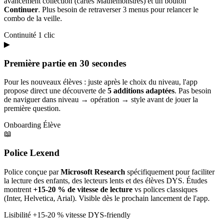
avancement collection (cartes Mathémonstres) et un bouton
Continuer
. Plus besoin de retraverser 3 menus pour relancer le
combo de la veille.
Continuité
1 clic
▶
Première partie en 30 secondes
Pour les nouveaux élèves : juste après le choix du niveau, l'app
propose direct une découverte de
5 additions adaptées
. Pas besoin
de naviguer dans niveau → opération → style avant de jouer la
première question.
Onboarding
Élève
📖
Police Lexend
Police conçue par
Microsoft Research
spécifiquement pour faciliter
la lecture des enfants, des lecteurs lents et des élèves DYS. Études
montrent
+15-20 % de vitesse de lecture
vs polices classiques
(Inter, Helvetica, Arial). Visible dès le prochain lancement de l'app.
Lisibilité
+15-20 % vitesse
DYS-friendly