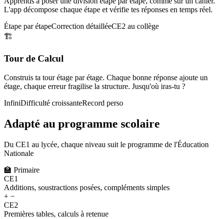
Apprends à poser une division étape par étape, comme sur un cahier.
L'app décompose chaque étape et vérifie tes réponses en temps réel.
Étape par étape
Correction détaillée
CE2 au collège
🏗️
Tour de Calcul
Construis ta tour étage par étage. Chaque bonne réponse ajoute un
étage, chaque erreur fragilise la structure. Jusqu'où iras-tu ?
Infini
Difficulté croissante
Record perso
Adapté au programme scolaire
Du CE1 au lycée, chaque niveau suit le programme de l'Éducation
Nationale
🏫
Primaire
CE1
Additions, soustractions posées, compléments simples
+ −
CE2
Premières tables, calculs à retenue