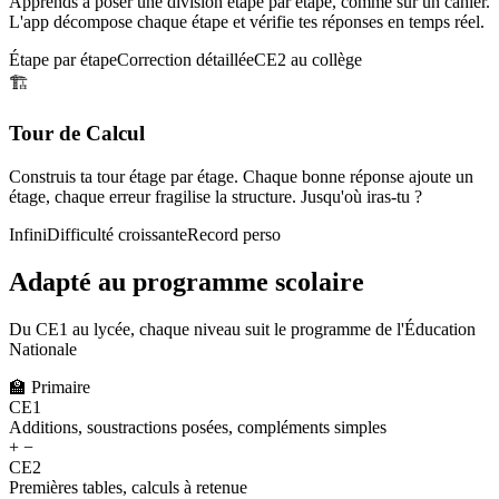
Apprends à poser une division étape par étape, comme sur un cahier.
L'app décompose chaque étape et vérifie tes réponses en temps réel.
Étape par étape
Correction détaillée
CE2 au collège
🏗️
Tour de Calcul
Construis ta tour étage par étage. Chaque bonne réponse ajoute un
étage, chaque erreur fragilise la structure. Jusqu'où iras-tu ?
Infini
Difficulté croissante
Record perso
Adapté au programme scolaire
Du CE1 au lycée, chaque niveau suit le programme de l'Éducation
Nationale
🏫
Primaire
CE1
Additions, soustractions posées, compléments simples
+ −
CE2
Premières tables, calculs à retenue