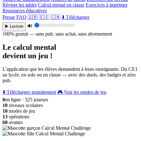
Réviser les tables
Calcul mental en classe
Exercices à imprimer
Ressources éducatives
Presse
FAQ
🇬🇧
🇪🇸
🇨🇳
⬇️ Télécharger
🔊
▶️ Lecture
100% gratuit — sans pub, sans achat, sans abonnement
Le calcul mental
devient un jeu !
L'application que les élèves demandent à leurs enseignants. Du CE1
au lycée, en solo ou en classe — avec des duels, des badges et zéro
pub.
⬇️ Télécharger gratuitement
🎮 Voir les modes de jeu
0
en ligne · 325 joueurs
10
niveaux scolaires
10
modes de jeu
13
opérations
60
avatars