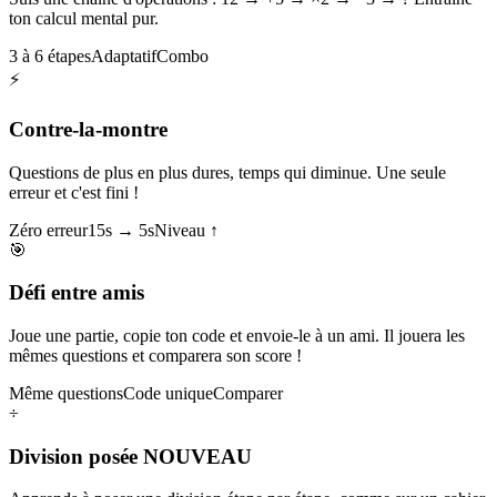
ton calcul mental pur.
3 à 6 étapes
Adaptatif
Combo
⚡
Contre-la-montre
Questions de plus en plus dures, temps qui diminue. Une seule
erreur et c'est fini !
Zéro erreur
15s → 5s
Niveau ↑
🎯
Défi entre amis
Joue une partie, copie ton code et envoie-le à un ami. Il jouera les
mêmes questions et comparera son score !
Même questions
Code unique
Comparer
÷
Division posée
NOUVEAU