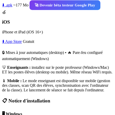
⬇️ .apk
~177 Mo
🚀 Devenir bêta testeur Google Play
🍏
iOS
iPhone et iPad (iOS 16+)
⬇️ App Store
Gratuit
🔒 Mises à jour automatiques (desktop) • 🔥 Pare-feu configuré
automatiquement (Windows)
💡
Enseignants :
installez sur le poste professeur (Windows/Mac)
ET les postes élèves (desktop ou mobile). Même réseau WiFi requis.
📱
Mobile :
Le mode enseignant est disponible sur mobile (gestion
des classes, scan QR des élèves, synchronisation avec l'ordinateur
de la classe). Le lancement de séance se fait depuis l'ordinateur.
📋 Notice d'installation
🖥️ Windows