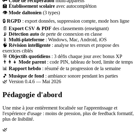
🔑
Code de récupération
multi-appareils
🏫
Établissement scolaire
avec autocomplétion
👁
Mode daltonien
(3 types)
🔒
RGPD
: export données, suppression compte, mode hors ligne
📄
Export CSV & PDF
des classements (enseignant)
📡
Détection auto
de perte de connexion en classe
📱
Multi-plateforme
: Windows, Mac, Android, iOS
🧠
Révision intelligente
: analyse tes erreurs et propose des
exercices ciblés
🎯
Objectifs quotidiens
: 3 défis chaque jour avec bonus XP
👨‍👩‍👧
Mode parent
: code PIN, tableau de bord, limite de temps
📊
Rapport hebdo
: résumé de ta progression de la semaine
🎵
Musique de fond
: ambiance sonore pendant les parties
🌿 Version 0.4.6 — Mai 2026
Pédagogie d'abord
Une mise à jour entièrement focalisée sur l'apprentissage et
l'expérience d'usage : moins de pression, plus de feedback formatif,
plus de lisibilité.
🌿