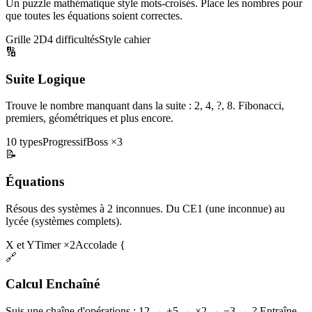
Un puzzle mathématique style mots-croisés. Place les nombres pour
que toutes les équations soient correctes.
Grille 2D
4 difficultés
Style cahier
🔢
Suite Logique
Trouve le nombre manquant dans la suite : 2, 4, ?, 8. Fibonacci,
premiers, géométriques et plus encore.
10 types
Progressif
Boss ×3
📝
Équations
Résous des systèmes à 2 inconnues. Du CE1 (une inconnue) au
lycée (systèmes complets).
X et Y
Timer ×2
Accolade {
🔗
Calcul Enchaîné
Suis une chaîne d'opérations : 12 → +5 → ×2 → −3 → ? Entraîne