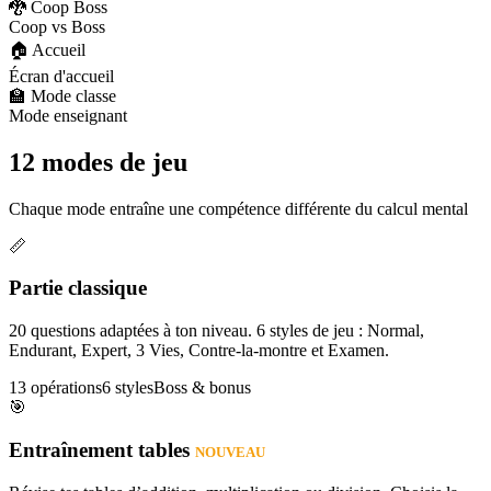
🐉 Coop Boss
Coop vs Boss
🏠 Accueil
Écran d'accueil
🏫 Mode classe
Mode enseignant
12 modes de jeu
Chaque mode entraîne une compétence différente du calcul mental
📏
Partie classique
20 questions adaptées à ton niveau. 6 styles de jeu : Normal,
Endurant, Expert, 3 Vies, Contre-la-montre et Examen.
13 opérations
6 styles
Boss & bonus
🎯
Entraînement tables
NOUVEAU