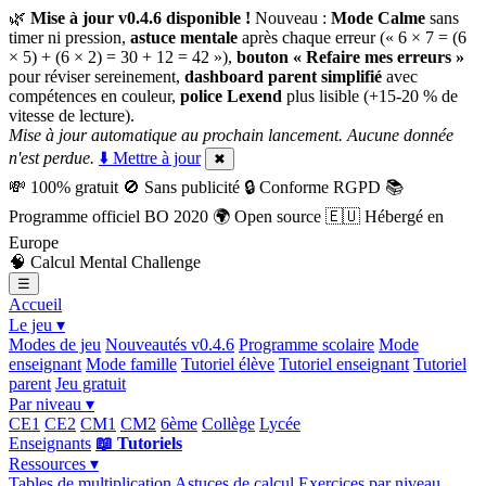
🌿
Mise à jour v0.4.6 disponible !
Nouveau :
Mode Calme
sans
timer ni pression,
astuce mentale
après chaque erreur (« 6 × 7 = (6
× 5) + (6 × 2) = 30 + 12 = 42 »),
bouton « Refaire mes erreurs »
pour réviser sereinement,
dashboard parent simplifié
avec
compétences en couleur,
police Lexend
plus lisible (+15-20 % de
vitesse de lecture).
Mise à jour automatique au prochain lancement. Aucune donnée
n'est perdue.
⬇️ Mettre à jour
✖
💸
100% gratuit
🚫
Sans publicité
🔒
Conforme RGPD
📚
Programme officiel BO 2020
🌍
Open source
🇪🇺
Hébergé en
Europe
🧠
Calcul Mental Challenge
☰
Accueil
Le jeu ▾
Modes de jeu
Nouveautés v0.4.6
Programme scolaire
Mode
enseignant
Mode famille
Tutoriel élève
Tutoriel enseignant
Tutoriel
parent
Jeu gratuit
Par niveau ▾
CE1
CE2
CM1
CM2
6ème
Collège
Lycée
Enseignants
📖 Tutoriels
Ressources ▾
Tables de multiplication
Astuces de calcul
Exercices par niveau