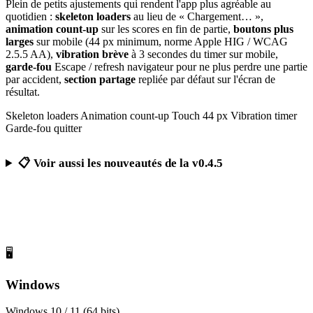
Plein de petits ajustements qui rendent l'app plus agréable au
quotidien :
skeleton loaders
au lieu de « Chargement… »,
animation count-up
sur les scores en fin de partie,
boutons plus
larges
sur mobile (44 px minimum, norme Apple HIG / WCAG
2.5.5 AA),
vibration brève
à 3 secondes du timer sur mobile,
garde-fou
Escape / refresh navigateur pour ne plus perdre une partie
par accident,
section partage
repliée par défaut sur l'écran de
résultat.
Skeleton loaders
Animation count-up
Touch 44 px
Vibration timer
Garde-fou quitter
📋 Voir aussi les nouveautés de la v0.4.5
Télécharger Calcul Mental Challenge
Gratuit, sans publicité, sans compte obligatoire
🖥️
Windows
Windows 10 / 11 (64 bits)