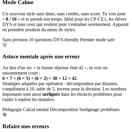
Mode Calme
Un nouveau style sans timer, sans combo, sans score. Tu vois juste
«
8 / 10
» et tu prends ton temps. Idéal pour les CP-CE1, les élèves
DYS et tous ceux qui veulent juste s'entraîner sereinement. Apparait
en première position du menu de styles.
Sans pression
10 questions
DYS-friendly
Premier mode safe
💡
Astuce mentale après une erreur
Au lieu d'un sec « la bonne réponse était 42 », tu vois un
raisonnement court :
6 × 7 = (6 × 5) + (6 × 2) = 30 + 12 = 42
.
Stratégies adaptées par opération : décomposition par dizaines,
complément à 10, table de 5, inverse pour la division. Les nombres
importants sont aussi
surlignés
dans les énoncés problèmes pour
t'aider à repérer les données.
Pédagogie
Calcul mental
Décomposition
Surlignage problèmes
🎯
Refaire mes erreurs