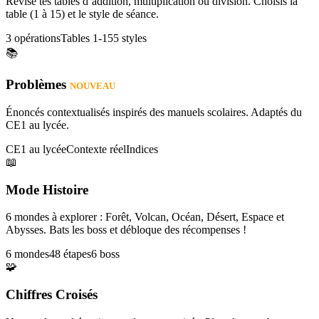
Révise tes tables d’addition, multiplication ou division. Choisis la
table (1 à 15) et le style de séance.
3 opérations
Tables 1-15
5 styles
📚
Problèmes
NOUVEAU
Énoncés contextualisés inspirés des manuels scolaires. Adaptés du
CE1 au lycée.
CE1 au lycée
Contexte réel
Indices
📖
Mode Histoire
6 mondes à explorer : Forêt, Volcan, Océan, Désert, Espace et
Abysses. Bats les boss et débloque des récompenses !
6 mondes
48 étapes
6 boss
🧩
Chiffres Croisés