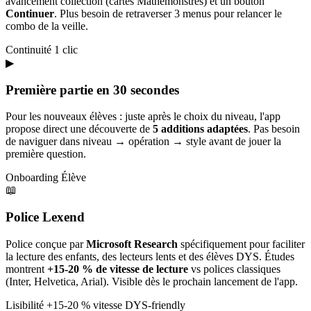
avancement collection (cartes Mathémonstres) et un bouton
Continuer
. Plus besoin de retraverser 3 menus pour relancer le
combo de la veille.
Continuité
1 clic
▶
Première partie en 30 secondes
Pour les nouveaux élèves : juste après le choix du niveau, l'app
propose direct une découverte de
5 additions adaptées
. Pas besoin
de naviguer dans niveau → opération → style avant de jouer la
première question.
Onboarding
Élève
📖
Police Lexend
Police conçue par
Microsoft Research
spécifiquement pour faciliter
la lecture des enfants, des lecteurs lents et des élèves DYS. Études
montrent
+15-20 % de vitesse de lecture
vs polices classiques
(Inter, Helvetica, Arial). Visible dès le prochain lancement de l'app.
Lisibilité
+15-20 % vitesse
DYS-friendly