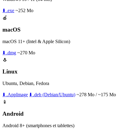
⬇️ .exe
~252 Mo
🍎
macOS
macOS 11+ (Intel & Apple Silicon)
⬇️ .dmg
~270 Mo
🐧
Linux
Ubuntu, Debian, Fedora
⬇️ .AppImage
⬇️ .deb (Debian/Ubuntu)
~278 Mo / ~175 Mo
📱
Android
Android 8+ (smartphones et tablettes)