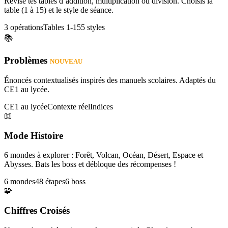
Révise tes tables d’addition, multiplication ou division. Choisis la
table (1 à 15) et le style de séance.
3 opérations
Tables 1-15
5 styles
📚
Problèmes
NOUVEAU
Énoncés contextualisés inspirés des manuels scolaires. Adaptés du
CE1 au lycée.
CE1 au lycée
Contexte réel
Indices
📖
Mode Histoire
6 mondes à explorer : Forêt, Volcan, Océan, Désert, Espace et
Abysses. Bats les boss et débloque des récompenses !
6 mondes
48 étapes
6 boss
🧩
Chiffres Croisés