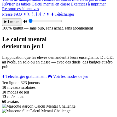
Réviser les tables
Calcul mental en classe
Exercices à imprimer
Ressources éducatives
Presse
FAQ
🇬🇧
🇪🇸
🇨🇳
⬇️ Télécharger
🔊
▶️ Lecture
100% gratuit — sans pub, sans achat, sans abonnement
Le calcul mental
devient un jeu !
L'application que les élèves demandent à leurs enseignants. Du CE1
au lycée, en solo ou en classe — avec des duels, des badges et zéro
pub.
⬇️ Télécharger gratuitement
🎮 Voir les modes de jeu
1
en ligne · 323 joueurs
10
niveaux scolaires
10
modes de jeu
13
opérations
60
avatars