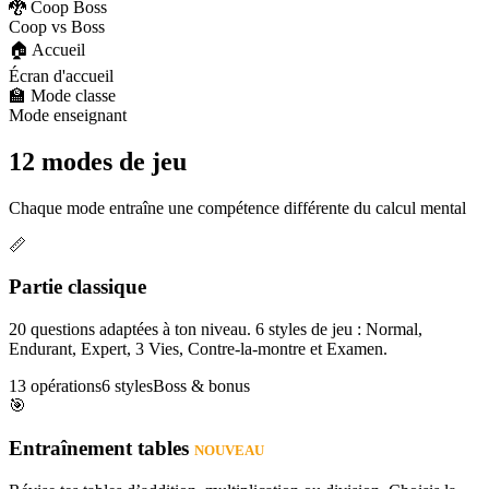
🐉 Coop Boss
Coop vs Boss
🏠 Accueil
Écran d'accueil
🏫 Mode classe
Mode enseignant
12 modes de jeu
Chaque mode entraîne une compétence différente du calcul mental
📏
Partie classique
20 questions adaptées à ton niveau. 6 styles de jeu : Normal,
Endurant, Expert, 3 Vies, Contre-la-montre et Examen.
13 opérations
6 styles
Boss & bonus
🎯
Entraînement tables
NOUVEAU