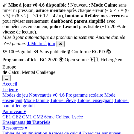
🌿
Mise à jour v0.4.6 disponible !
Nouveau :
Mode Calme
sans
timer ni pression,
astuce mentale
après chaque erreur (« 6 × 7 = (6
× 5) + (6 × 2) = 30 + 12 = 42 »),
bouton « Refaire mes erreurs »
pour réviser sereinement,
dashboard parent simplifié
avec
compétences en couleur,
police Lexend
plus lisible (+15-20 % de
vitesse de lecture).
Mise à jour automatique au prochain lancement. Aucune donnée
n'est perdue.
⬇️ Mettre à jour
✖
💸
100% gratuit
🚫
Sans publicité
🔒
Conforme RGPD
📚
Programme officiel BO 2020
🌍
Open source
🇪🇺
Hébergé en
Europe
🧠
Calcul Mental Challenge
☰
Accueil
Le jeu ▾
Modes de jeu
Nouveautés v0.4.6
Programme scolaire
Mode
enseignant
Mode famille
Tutoriel élève
Tutoriel enseignant
Tutoriel
parent
Jeu gratuit
Par niveau ▾
CE1
CE2
CM1
CM2
6ème
Collège
Lycée
Enseignants
📖 Tutoriels
Ressources ▾
Tables de multiplication
Astuces de calcul
Exercices par niveau