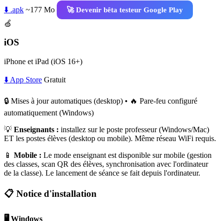
⬇️ .apk
~177 Mo
🚀 Devenir bêta testeur Google Play
🍏
iOS
iPhone et iPad (iOS 16+)
⬇️ App Store
Gratuit
🔒 Mises à jour automatiques (desktop) • 🔥 Pare-feu configuré
automatiquement (Windows)
💡
Enseignants :
installez sur le poste professeur (Windows/Mac)
ET les postes élèves (desktop ou mobile). Même réseau WiFi requis.
📱
Mobile :
Le mode enseignant est disponible sur mobile (gestion
des classes, scan QR des élèves, synchronisation avec l'ordinateur
de la classe). Le lancement de séance se fait depuis l'ordinateur.
📋 Notice d'installation
🖥️ Windows