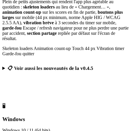
Plein de petits ajustements qui rendent l'app plus agréable au
quotidien :
skeleton loaders
au lieu de « Chargement… »,
animation count-up
sur les scores en fin de partie,
boutons plus
larges
sur mobile (44 px minimum, norme Apple HIG / WCAG
2.5.5 AA),
vibration brève
à 3 secondes du timer sur mobile,
garde-fou
Escape / refresh navigateur pour ne plus perdre une partie
par accident,
section partage
repliée par défaut sur l'écran de
résultat.
Skeleton loaders
Animation count-up
Touch 44 px
Vibration timer
Garde-fou quitter
📋 Voir aussi les nouveautés de la v0.4.5
Télécharger Calcul Mental Challenge
Gratuit, sans publicité, sans compte obligatoire
🖥️
Windows
Windows 10 / 11 (64 bits)