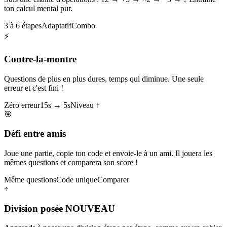
ton calcul mental pur.
3 à 6 étapes
Adaptatif
Combo
⚡
Contre-la-montre
Questions de plus en plus dures, temps qui diminue. Une seule
erreur et c'est fini !
Zéro erreur
15s → 5s
Niveau ↑
🎯
Défi entre amis
Joue une partie, copie ton code et envoie-le à un ami. Il jouera les
mêmes questions et comparera son score !
Même questions
Code unique
Comparer
÷
Division posée
NOUVEAU