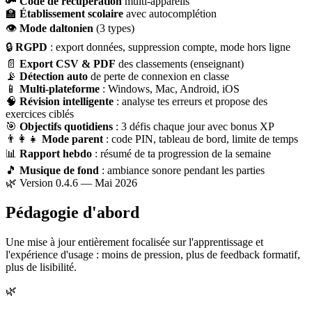
🔑
Code de récupération
multi-appareils
🏫
Établissement scolaire
avec autocomplétion
👁
Mode daltonien
(3 types)
🔒
RGPD
: export données, suppression compte, mode hors ligne
📄
Export CSV & PDF
des classements (enseignant)
📡
Détection auto
de perte de connexion en classe
📱
Multi-plateforme
: Windows, Mac, Android, iOS
🧠
Révision intelligente
: analyse tes erreurs et propose des
exercices ciblés
🎯
Objectifs quotidiens
: 3 défis chaque jour avec bonus XP
👨‍👩‍👧
Mode parent
: code PIN, tableau de bord, limite de temps
📊
Rapport hebdo
: résumé de ta progression de la semaine
🎵
Musique de fond
: ambiance sonore pendant les parties
🌿 Version 0.4.6 — Mai 2026
Pédagogie d'abord
Une mise à jour entièrement focalisée sur l'apprentissage et
l'expérience d'usage : moins de pression, plus de feedback formatif,
plus de lisibilité.
🌿