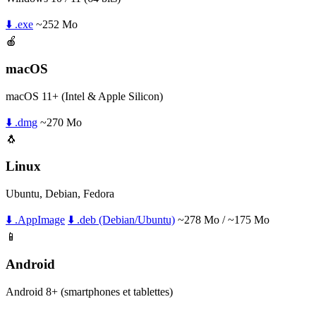
⬇️ .exe
~252 Mo
🍎
macOS
macOS 11+ (Intel & Apple Silicon)
⬇️ .dmg
~270 Mo
🐧
Linux
Ubuntu, Debian, Fedora
⬇️ .AppImage
⬇️ .deb (Debian/Ubuntu)
~278 Mo / ~175 Mo
📱
Android
Android 8+ (smartphones et tablettes)