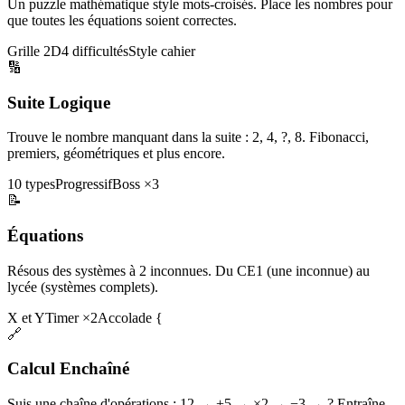
Un puzzle mathématique style mots-croisés. Place les nombres pour
que toutes les équations soient correctes.
Grille 2D
4 difficultés
Style cahier
🔢
Suite Logique
Trouve le nombre manquant dans la suite : 2, 4, ?, 8. Fibonacci,
premiers, géométriques et plus encore.
10 types
Progressif
Boss ×3
📝
Équations
Résous des systèmes à 2 inconnues. Du CE1 (une inconnue) au
lycée (systèmes complets).
X et Y
Timer ×2
Accolade {
🔗
Calcul Enchaîné
Suis une chaîne d'opérations : 12 → +5 → ×2 → −3 → ? Entraîne