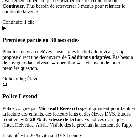
avancement collection (cartes Mathémonstres) et un bouton
Continuer
. Plus besoin de retraverser 3 menus pour relancer le
combo de la veille.
Continuité
1 clic
▶
Première partie en 30 secondes
Pour les nouveaux élèves : juste après le choix du niveau, l'app
propose direct une découverte de
5 additions adaptées
. Pas besoin
de naviguer dans niveau → opération → style avant de jouer la
première question.
Onboarding
Élève
📖
Police Lexend
Police conçue par
Microsoft Research
spécifiquement pour faciliter
la lecture des enfants, des lecteurs lents et des élèves DYS. Études
montrent
+15-20 % de vitesse de lecture
vs polices classiques
(Inter, Helvetica, Arial). Visible dès le prochain lancement de l'app.
Lisibilité
+15-20 % vitesse
DYS-friendly