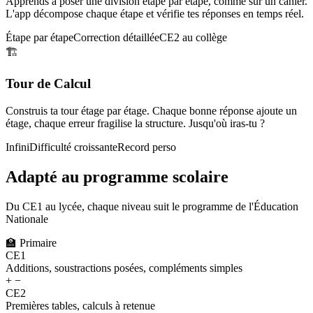
Apprends à poser une division étape par étape, comme sur un cahier.
L'app décompose chaque étape et vérifie tes réponses en temps réel.
Étape par étape
Correction détaillée
CE2 au collège
🏗️
Tour de Calcul
Construis ta tour étage par étage. Chaque bonne réponse ajoute un
étage, chaque erreur fragilise la structure. Jusqu'où iras-tu ?
Infini
Difficulté croissante
Record perso
Adapté au programme scolaire
Du CE1 au lycée, chaque niveau suit le programme de l'Éducation
Nationale
🏫
Primaire
CE1
Additions, soustractions posées, compléments simples
+ −
CE2
Premières tables, calculs à retenue