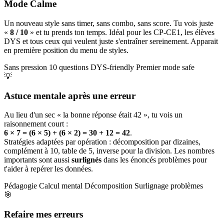
Mode Calme
Un nouveau style sans timer, sans combo, sans score. Tu vois juste
«
8 / 10
» et tu prends ton temps. Idéal pour les CP-CE1, les élèves
DYS et tous ceux qui veulent juste s'entraîner sereinement. Apparait
en première position du menu de styles.
Sans pression
10 questions
DYS-friendly
Premier mode safe
💡
Astuce mentale après une erreur
Au lieu d'un sec « la bonne réponse était 42 », tu vois un
raisonnement court :
6 × 7 = (6 × 5) + (6 × 2) = 30 + 12 = 42
.
Stratégies adaptées par opération : décomposition par dizaines,
complément à 10, table de 5, inverse pour la division. Les nombres
importants sont aussi
surlignés
dans les énoncés problèmes pour
t'aider à repérer les données.
Pédagogie
Calcul mental
Décomposition
Surlignage problèmes
🎯
Refaire mes erreurs