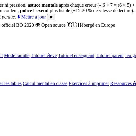
er ni pression,
astuce mentale
après chaque erreur (« 6 × 7 = (6 × 5) +
n couleur,
police Lexend
plus lisible (+15-20 % de vitesse de lecture).
 perdue.
⬇️ Mettre à jour
✖
officiel BO 2020
🌍
Open source
🇪🇺
Hébergé en Europe
nt
Mode famille
Tutoriel élève
Tutoriel enseignant
Tutoriel parent
Jeu gr
r les tables
Calcul mental en classe
Exercices à imprimer
Ressources é