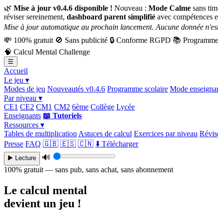
🌿
Mise à jour v0.4.6 disponible !
Nouveau :
Mode Calme
sans tim
réviser sereinement,
dashboard parent simplifié
avec compétences e
Mise à jour automatique au prochain lancement. Aucune donnée n'est
💸
100% gratuit
🚫
Sans publicité
🔒
Conforme RGPD
📚
Programme 
🧠
Calcul Mental Challenge
☰
Accueil
Le jeu ▾
Modes de jeu
Nouveautés v0.4.6
Programme scolaire
Mode enseigna
Par niveau ▾
CE1
CE2
CM1
CM2
6ème
Collège
Lycée
Enseignants
📖 Tutoriels
Ressources ▾
Tables de multiplication
Astuces de calcul
Exercices par niveau
Révise
Presse
FAQ
🇬🇧
🇪🇸
🇨🇳
⬇️ Télécharger
🔊
▶️ Lecture
100% gratuit — sans pub, sans achat, sans abonnement
Le calcul mental
devient un jeu !