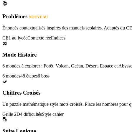
📚
Problèmes
NOUVEAU
Énoncés contextualisés inspirés des manuels scolaires. Adaptés du CE
CE1 au lycée
Contexte réel
Indices
📖
Mode Histoire
6 mondes à explorer : Forêt, Volcan, Océan, Désert, Espace et Abysse
6 mondes
48 étapes
6 boss
🧩
Chiffres Croisés
Un puzzle mathématique style mots-croisés. Place les nombres pour que
Grille 2D
4 difficultés
Style cahier
🔢
Suite Logique