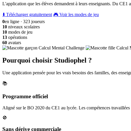
L'application que les élèves demandent à leurs enseignants. Du CE1 a
⬇️ Télécharger gratuitement
🎮 Voir les modes de jeu
0
en ligne · 323 joueurs
10
niveaux scolaires
10
modes de jeu
13
opérations
60
avatars
Pourquoi choisir Studiophel ?
Une application pensée pour les vrais besoins des familles, des enseign
📚
Programme officiel
Aligné sur le BO 2020 du CE1 au lycée. Les compétences travaillées c
🚫
Sans dérive commerciale