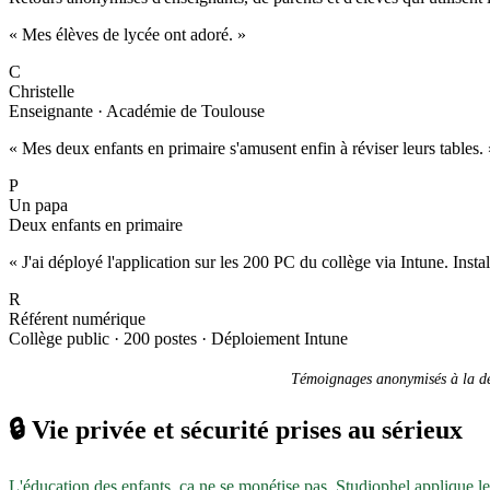
« Mes élèves de lycée ont adoré. »
C
Christelle
Enseignante · Académie de Toulouse
« Mes deux enfants en primaire s'amusent enfin à réviser leurs tables. 
P
Un papa
Deux enfants en primaire
« J'ai déployé l'application sur les 200 PC du collège via Intune. Inst
R
Référent numérique
Collège public · 200 postes · Déploiement Intune
Témoignages anonymisés à la dem
🔒
Vie privée et sécurité prises au sérieux
L'éducation des enfants, ça ne se monétise pas. Studiophel applique l