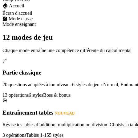
🏠 Accueil
Écran d'accueil
🏫 Mode classe
Mode enseignant
12 modes de jeu
Chaque mode entraîne une compétence différente du calcul mental
📏
Partie classique
20 questions adaptées à ton niveau. 6 styles de jeu : Normal, Enduran
13 opérations
6 styles
Boss & bonus
🎯
Entraînement tables
NOUVEAU
Révise tes tables d’addition, multiplication ou division. Choisis la table
3 opérations
Tables 1-15
5 styles