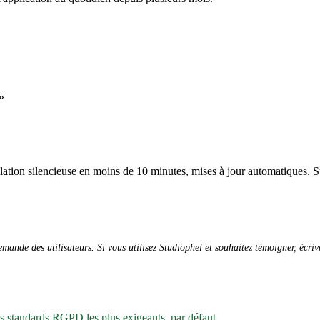
»
allation silencieuse en moins de 10 minutes, mises à jour automatiques. S
ande des utilisateurs. Si vous utilisez Studiophel et souhaitez témoigner, écri
es standards RGPD les plus exigeants, par défaut.