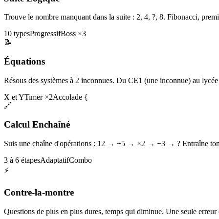
Trouve le nombre manquant dans la suite : 2, 4, ?, 8. Fibonacci, premi
10 types
Progressif
Boss ×3
📝
Équations
Résous des systèmes à 2 inconnues. Du CE1 (une inconnue) au lycée 
X et Y
Timer ×2
Accolade {
🔗
Calcul Enchaîné
Suis une chaîne d'opérations : 12 → +5 → ×2 → −3 → ? Entraîne ton 
3 à 6 étapes
Adaptatif
Combo
⚡
Contre-la-montre
Questions de plus en plus dures, temps qui diminue. Une seule erreur et