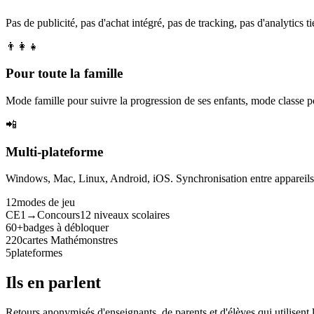
Pas de publicité, pas d'achat intégré, pas de tracking, pas d'analytics tie
👨‍👩‍👧
Pour toute la famille
Mode famille pour suivre la progression de ses enfants, mode classe p
📲
Multi-plateforme
Windows, Mac, Linux, Android, iOS. Synchronisation entre appareils. 
12
modes de jeu
CE1→Concours
12 niveaux scolaires
60+
badges à débloquer
220
cartes Mathémonstres
5
plateformes
Ils en parlent
Retours anonymisés d'enseignants, de parents et d'élèves qui utilisent 