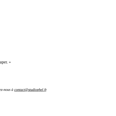
uper. »
vez-nous à
contact@studiophel.fr
.