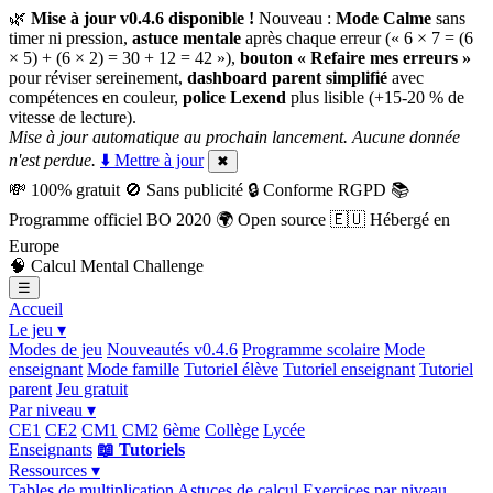
🌿
Mise à jour v0.4.6 disponible !
Nouveau :
Mode Calme
sans
timer ni pression,
astuce mentale
après chaque erreur (« 6 × 7 = (6
× 5) + (6 × 2) = 30 + 12 = 42 »),
bouton « Refaire mes erreurs »
pour réviser sereinement,
dashboard parent simplifié
avec
compétences en couleur,
police Lexend
plus lisible (+15-20 % de
vitesse de lecture).
Mise à jour automatique au prochain lancement. Aucune donnée
n'est perdue.
⬇️ Mettre à jour
✖
💸
100% gratuit
🚫
Sans publicité
🔒
Conforme RGPD
📚
Programme officiel BO 2020
🌍
Open source
🇪🇺
Hébergé en
Europe
🧠
Calcul Mental Challenge
☰
Accueil
Le jeu ▾
Modes de jeu
Nouveautés v0.4.6
Programme scolaire
Mode
enseignant
Mode famille
Tutoriel élève
Tutoriel enseignant
Tutoriel
parent
Jeu gratuit
Par niveau ▾
CE1
CE2
CM1
CM2
6ème
Collège
Lycée
Enseignants
📖 Tutoriels
Ressources ▾
Tables de multiplication
Astuces de calcul
Exercices par niveau