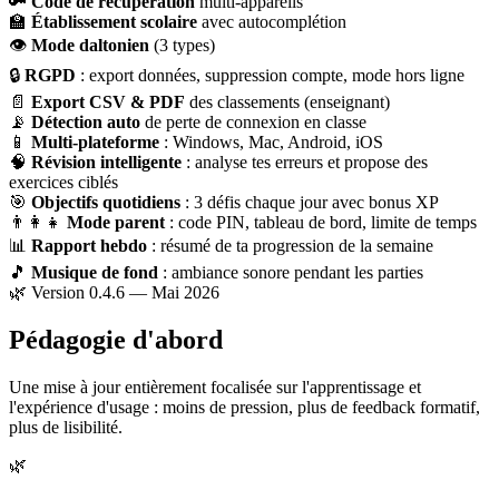
🔑
Code de récupération
multi-appareils
🏫
Établissement scolaire
avec autocomplétion
👁
Mode daltonien
(3 types)
🔒
RGPD
: export données, suppression compte, mode hors ligne
📄
Export CSV & PDF
des classements (enseignant)
📡
Détection auto
de perte de connexion en classe
📱
Multi-plateforme
: Windows, Mac, Android, iOS
🧠
Révision intelligente
: analyse tes erreurs et propose des
exercices ciblés
🎯
Objectifs quotidiens
: 3 défis chaque jour avec bonus XP
👨‍👩‍👧
Mode parent
: code PIN, tableau de bord, limite de temps
📊
Rapport hebdo
: résumé de ta progression de la semaine
🎵
Musique de fond
: ambiance sonore pendant les parties
🌿 Version 0.4.6 — Mai 2026
Pédagogie d'abord
Une mise à jour entièrement focalisée sur l'apprentissage et
l'expérience d'usage : moins de pression, plus de feedback formatif,
plus de lisibilité.
🌿