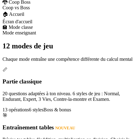
🐉 Coop Boss
Coop vs Boss
🏠 Accueil
Écran d'accueil
🏫 Mode classe
Mode enseignant
12 modes de jeu
Chaque mode entraîne une compétence différente du calcul mental
📏
Partie classique
20 questions adaptées à ton niveau. 6 styles de jeu : Normal,
Endurant, Expert, 3 Vies, Contre-la-montre et Examen.
13 opérations
6 styles
Boss & bonus
🎯
Entraînement tables
NOUVEAU