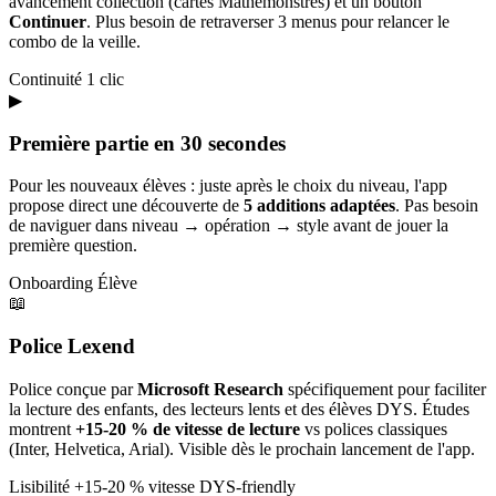
avancement collection (cartes Mathémonstres) et un bouton
Continuer
. Plus besoin de retraverser 3 menus pour relancer le
combo de la veille.
Continuité
1 clic
▶
Première partie en 30 secondes
Pour les nouveaux élèves : juste après le choix du niveau, l'app
propose direct une découverte de
5 additions adaptées
. Pas besoin
de naviguer dans niveau → opération → style avant de jouer la
première question.
Onboarding
Élève
📖
Police Lexend
Police conçue par
Microsoft Research
spécifiquement pour faciliter
la lecture des enfants, des lecteurs lents et des élèves DYS. Études
montrent
+15-20 % de vitesse de lecture
vs polices classiques
(Inter, Helvetica, Arial). Visible dès le prochain lancement de l'app.
Lisibilité
+15-20 % vitesse
DYS-friendly