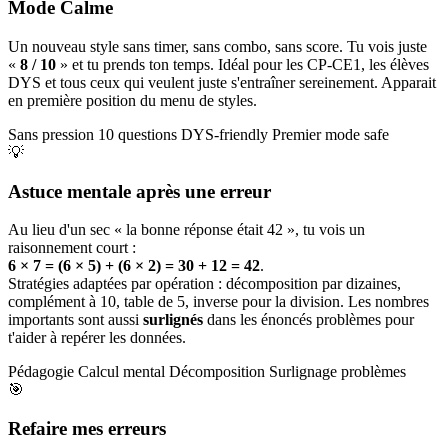
Mode Calme
Un nouveau style sans timer, sans combo, sans score. Tu vois juste
«
8 / 10
» et tu prends ton temps. Idéal pour les CP-CE1, les élèves
DYS et tous ceux qui veulent juste s'entraîner sereinement. Apparait
en première position du menu de styles.
Sans pression
10 questions
DYS-friendly
Premier mode safe
💡
Astuce mentale après une erreur
Au lieu d'un sec « la bonne réponse était 42 », tu vois un
raisonnement court :
6 × 7 = (6 × 5) + (6 × 2) = 30 + 12 = 42
.
Stratégies adaptées par opération : décomposition par dizaines,
complément à 10, table de 5, inverse pour la division. Les nombres
importants sont aussi
surlignés
dans les énoncés problèmes pour
t'aider à repérer les données.
Pédagogie
Calcul mental
Décomposition
Surlignage problèmes
🎯
Refaire mes erreurs