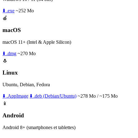
⬇️ .exe
~252 Mo
🍎
macOS
macOS 11+ (Intel & Apple Silicon)
⬇️ .dmg
~270 Mo
🐧
Linux
Ubuntu, Debian, Fedora
⬇️ .AppImage
⬇️ .deb (Debian/Ubuntu)
~278 Mo / ~175 Mo
📱
Android
Android 8+ (smartphones et tablettes)