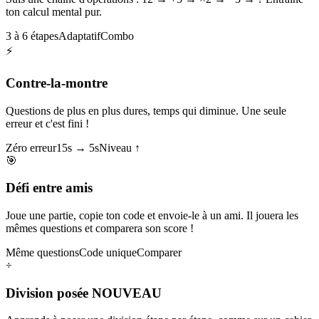
ton calcul mental pur.
3 à 6 étapes
Adaptatif
Combo
⚡
Contre-la-montre
Questions de plus en plus dures, temps qui diminue. Une seule
erreur et c'est fini !
Zéro erreur
15s → 5s
Niveau ↑
🎯
Défi entre amis
Joue une partie, copie ton code et envoie-le à un ami. Il jouera les
mêmes questions et comparera son score !
Même questions
Code unique
Comparer
÷
Division posée
NOUVEAU