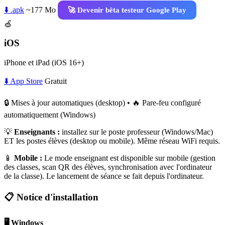
⬇️ .apk
~177 Mo
🚀 Devenir bêta testeur Google Play
🍏
iOS
iPhone et iPad (iOS 16+)
⬇️ App Store
Gratuit
🔒 Mises à jour automatiques (desktop) • 🔥 Pare-feu configuré
automatiquement (Windows)
💡
Enseignants :
installez sur le poste professeur (Windows/Mac)
ET les postes élèves (desktop ou mobile). Même réseau WiFi requis.
📱
Mobile :
Le mode enseignant est disponible sur mobile (gestion
des classes, scan QR des élèves, synchronisation avec l'ordinateur
de la classe). Le lancement de séance se fait depuis l'ordinateur.
📋 Notice d'installation
🖥️ Windows