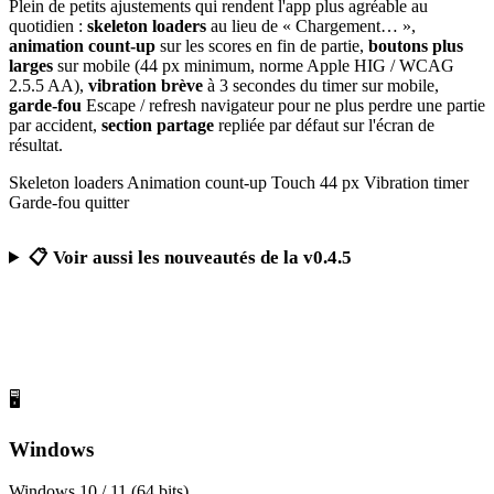
Plein de petits ajustements qui rendent l'app plus agréable au
quotidien :
skeleton loaders
au lieu de « Chargement… »,
animation count-up
sur les scores en fin de partie,
boutons plus
larges
sur mobile (44 px minimum, norme Apple HIG / WCAG
2.5.5 AA),
vibration brève
à 3 secondes du timer sur mobile,
garde-fou
Escape / refresh navigateur pour ne plus perdre une partie
par accident,
section partage
repliée par défaut sur l'écran de
résultat.
Skeleton loaders
Animation count-up
Touch 44 px
Vibration timer
Garde-fou quitter
📋 Voir aussi les nouveautés de la v0.4.5
Télécharger Calcul Mental Challenge
Gratuit, sans publicité, sans compte obligatoire
🖥️
Windows
Windows 10 / 11 (64 bits)