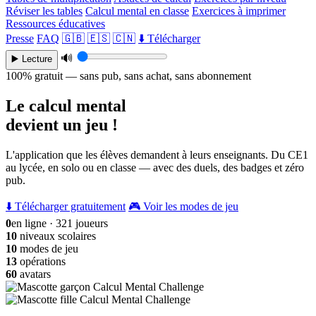
Réviser les tables
Calcul mental en classe
Exercices à imprimer
Ressources éducatives
Presse
FAQ
🇬🇧
🇪🇸
🇨🇳
⬇️ Télécharger
🔊
▶️ Lecture
100% gratuit — sans pub, sans achat, sans abonnement
Le calcul mental
devient un jeu !
L'application que les élèves demandent à leurs enseignants. Du CE1
au lycée, en solo ou en classe — avec des duels, des badges et zéro
pub.
⬇️ Télécharger gratuitement
🎮 Voir les modes de jeu
0
en ligne · 321 joueurs
10
niveaux scolaires
10
modes de jeu
13
opérations
60
avatars