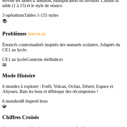
Révise tes tables d’addition, multiplication ou division. Choisis la
table (1 à 15) et le style de séance.
3 opérations
Tables 1-15
5 styles
📚
Problèmes
NOUVEAU
Énoncés contextualisés inspirés des manuels scolaires. Adaptés du
CE1 au lycée.
CE1 au lycée
Contexte réel
Indices
📖
Mode Histoire
6 mondes à explorer : Forêt, Volcan, Océan, Désert, Espace et
Abysses. Bats les boss et débloque des récompenses !
6 mondes
48 étapes
6 boss
🧩
Chiffres Croisés