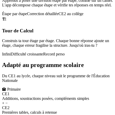
Apprends à poser une division étape par étape, comme sur un cahier.
L'app décompose chaque étape et vérifie tes réponses en temps réel.
Étape par étape
Correction détaillée
CE2 au collège
🏗️
Tour de Calcul
Construis ta tour étage par étage. Chaque bonne réponse ajoute un
étage, chaque erreur fragilise la structure. Jusqu'où iras-tu ?
Infini
Difficulté croissante
Record perso
Adapté au programme scolaire
Du CE1 au lycée, chaque niveau suit le programme de l'Éducation
Nationale
🏫
Primaire
CE1
Additions, soustractions posées, compléments simples
+ −
CE2
Premières tables, calculs à retenue