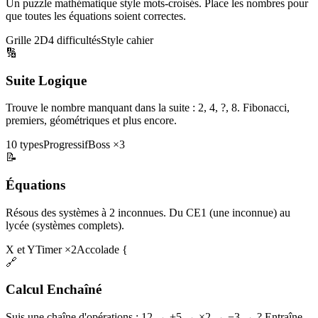
Un puzzle mathématique style mots-croisés. Place les nombres pour
que toutes les équations soient correctes.
Grille 2D
4 difficultés
Style cahier
🔢
Suite Logique
Trouve le nombre manquant dans la suite : 2, 4, ?, 8. Fibonacci,
premiers, géométriques et plus encore.
10 types
Progressif
Boss ×3
📝
Équations
Résous des systèmes à 2 inconnues. Du CE1 (une inconnue) au
lycée (systèmes complets).
X et Y
Timer ×2
Accolade {
🔗
Calcul Enchaîné
Suis une chaîne d'opérations : 12 → +5 → ×2 → −3 → ? Entraîne