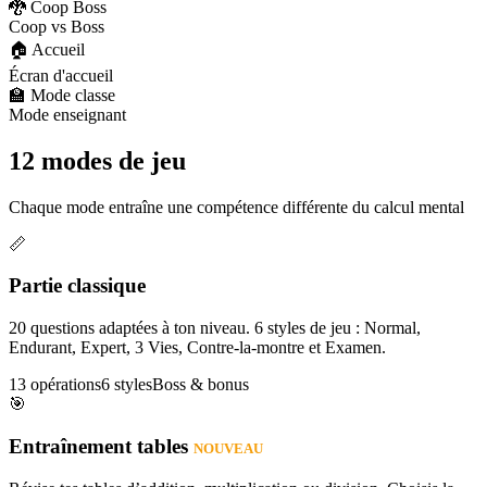
🐉 Coop Boss
Coop vs Boss
🏠 Accueil
Écran d'accueil
🏫 Mode classe
Mode enseignant
12 modes de jeu
Chaque mode entraîne une compétence différente du calcul mental
📏
Partie classique
20 questions adaptées à ton niveau. 6 styles de jeu : Normal,
Endurant, Expert, 3 Vies, Contre-la-montre et Examen.
13 opérations
6 styles
Boss & bonus
🎯
Entraînement tables
NOUVEAU