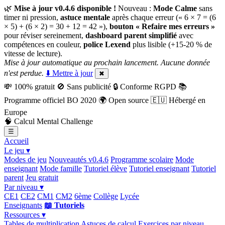
🌿
Mise à jour v0.4.6 disponible !
Nouveau :
Mode Calme
sans
timer ni pression,
astuce mentale
après chaque erreur (« 6 × 7 = (6
× 5) + (6 × 2) = 30 + 12 = 42 »),
bouton « Refaire mes erreurs »
pour réviser sereinement,
dashboard parent simplifié
avec
compétences en couleur,
police Lexend
plus lisible (+15-20 % de
vitesse de lecture).
Mise à jour automatique au prochain lancement. Aucune donnée
n'est perdue.
⬇️ Mettre à jour
✖
💸
100% gratuit
🚫
Sans publicité
🔒
Conforme RGPD
📚
Programme officiel BO 2020
🌍
Open source
🇪🇺
Hébergé en
Europe
🧠
Calcul Mental Challenge
☰
Accueil
Le jeu ▾
Modes de jeu
Nouveautés v0.4.6
Programme scolaire
Mode
enseignant
Mode famille
Tutoriel élève
Tutoriel enseignant
Tutoriel
parent
Jeu gratuit
Par niveau ▾
CE1
CE2
CM1
CM2
6ème
Collège
Lycée
Enseignants
📖 Tutoriels
Ressources ▾
Tables de multiplication
Astuces de calcul
Exercices par niveau