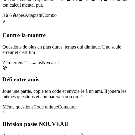
ton calcul mental pur.
3 à 6 étapes
Adaptatif
Combo
⚡
Contre-la-montre
Questions de plus en plus dures, temps qui diminue. Une seule
erreur et c'est fini !
Zéro erreur
15s → 5s
Niveau ↑
🎯
Défi entre amis
Joue une partie, copie ton code et envoie-le à un ami. Il jouera les
mêmes questions et comparera son score !
Même questions
Code unique
Comparer
÷
Division posée
NOUVEAU