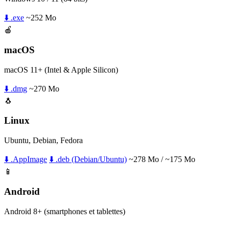
⬇️ .exe
~252 Mo
🍎
macOS
macOS 11+ (Intel & Apple Silicon)
⬇️ .dmg
~270 Mo
🐧
Linux
Ubuntu, Debian, Fedora
⬇️ .AppImage
⬇️ .deb (Debian/Ubuntu)
~278 Mo / ~175 Mo
📱
Android
Android 8+ (smartphones et tablettes)