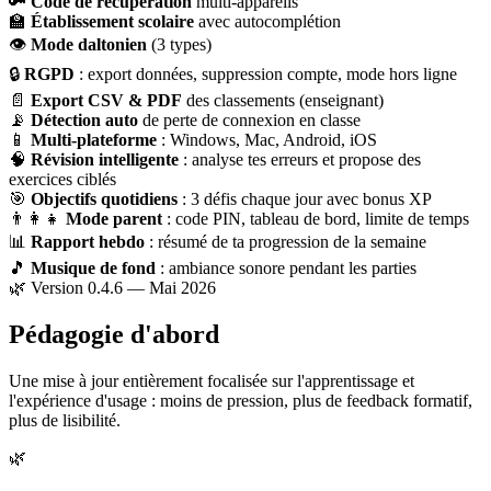
🔑
Code de récupération
multi-appareils
🏫
Établissement scolaire
avec autocomplétion
👁
Mode daltonien
(3 types)
🔒
RGPD
: export données, suppression compte, mode hors ligne
📄
Export CSV & PDF
des classements (enseignant)
📡
Détection auto
de perte de connexion en classe
📱
Multi-plateforme
: Windows, Mac, Android, iOS
🧠
Révision intelligente
: analyse tes erreurs et propose des
exercices ciblés
🎯
Objectifs quotidiens
: 3 défis chaque jour avec bonus XP
👨‍👩‍👧
Mode parent
: code PIN, tableau de bord, limite de temps
📊
Rapport hebdo
: résumé de ta progression de la semaine
🎵
Musique de fond
: ambiance sonore pendant les parties
🌿 Version 0.4.6 — Mai 2026
Pédagogie d'abord
Une mise à jour entièrement focalisée sur l'apprentissage et
l'expérience d'usage : moins de pression, plus de feedback formatif,
plus de lisibilité.
🌿