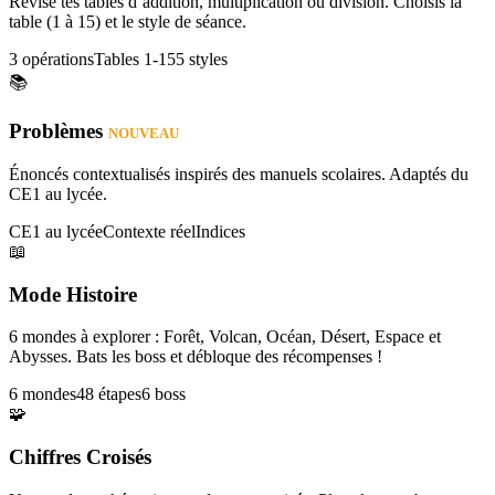
Révise tes tables d’addition, multiplication ou division. Choisis la
table (1 à 15) et le style de séance.
3 opérations
Tables 1-15
5 styles
📚
Problèmes
NOUVEAU
Énoncés contextualisés inspirés des manuels scolaires. Adaptés du
CE1 au lycée.
CE1 au lycée
Contexte réel
Indices
📖
Mode Histoire
6 mondes à explorer : Forêt, Volcan, Océan, Désert, Espace et
Abysses. Bats les boss et débloque des récompenses !
6 mondes
48 étapes
6 boss
🧩
Chiffres Croisés