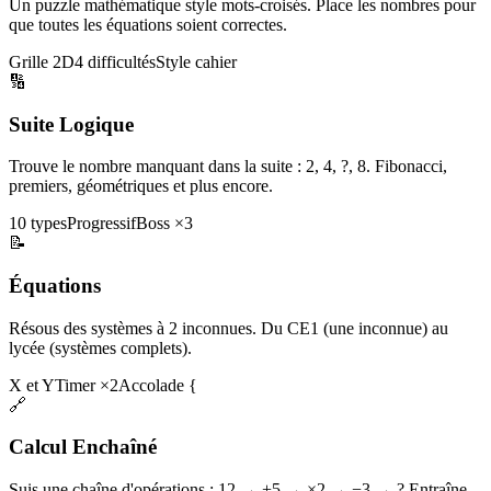
Un puzzle mathématique style mots-croisés. Place les nombres pour
que toutes les équations soient correctes.
Grille 2D
4 difficultés
Style cahier
🔢
Suite Logique
Trouve le nombre manquant dans la suite : 2, 4, ?, 8. Fibonacci,
premiers, géométriques et plus encore.
10 types
Progressif
Boss ×3
📝
Équations
Résous des systèmes à 2 inconnues. Du CE1 (une inconnue) au
lycée (systèmes complets).
X et Y
Timer ×2
Accolade {
🔗
Calcul Enchaîné
Suis une chaîne d'opérations : 12 → +5 → ×2 → −3 → ? Entraîne