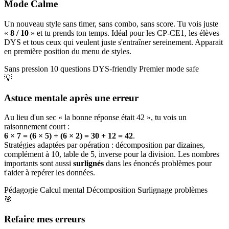
Mode Calme
Un nouveau style sans timer, sans combo, sans score. Tu vois juste
«
8 / 10
» et tu prends ton temps. Idéal pour les CP-CE1, les élèves
DYS et tous ceux qui veulent juste s'entraîner sereinement. Apparait
en première position du menu de styles.
Sans pression
10 questions
DYS-friendly
Premier mode safe
💡
Astuce mentale après une erreur
Au lieu d'un sec « la bonne réponse était 42 », tu vois un
raisonnement court :
6 × 7 = (6 × 5) + (6 × 2) = 30 + 12 = 42
.
Stratégies adaptées par opération : décomposition par dizaines,
complément à 10, table de 5, inverse pour la division. Les nombres
importants sont aussi
surlignés
dans les énoncés problèmes pour
t'aider à repérer les données.
Pédagogie
Calcul mental
Décomposition
Surlignage problèmes
🎯
Refaire mes erreurs