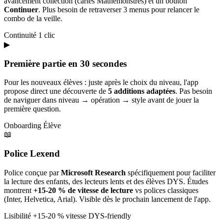
avancement collection (cartes Mathémonstres) et un bouton
Continuer
. Plus besoin de retraverser 3 menus pour relancer le
combo de la veille.
Continuité
1 clic
▶
Première partie en 30 secondes
Pour les nouveaux élèves : juste après le choix du niveau, l'app
propose direct une découverte de
5 additions adaptées
. Pas besoin
de naviguer dans niveau → opération → style avant de jouer la
première question.
Onboarding
Élève
📖
Police Lexend
Police conçue par
Microsoft Research
spécifiquement pour faciliter
la lecture des enfants, des lecteurs lents et des élèves DYS. Études
montrent
+15-20 % de vitesse de lecture
vs polices classiques
(Inter, Helvetica, Arial). Visible dès le prochain lancement de l'app.
Lisibilité
+15-20 % vitesse
DYS-friendly