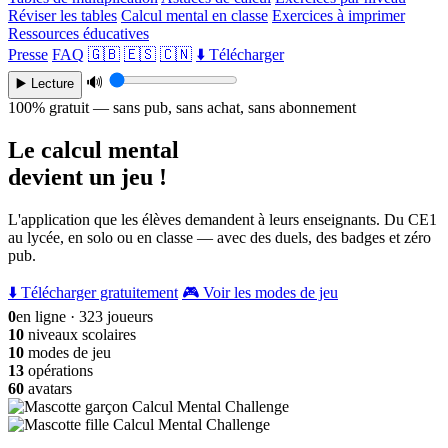
Réviser les tables
Calcul mental en classe
Exercices à imprimer
Ressources éducatives
Presse
FAQ
🇬🇧
🇪🇸
🇨🇳
⬇️ Télécharger
🔊
▶️ Lecture
100% gratuit — sans pub, sans achat, sans abonnement
Le calcul mental
devient un jeu !
L'application que les élèves demandent à leurs enseignants. Du CE1
au lycée, en solo ou en classe — avec des duels, des badges et zéro
pub.
⬇️ Télécharger gratuitement
🎮 Voir les modes de jeu
0
en ligne · 323 joueurs
10
niveaux scolaires
10
modes de jeu
13
opérations
60
avatars