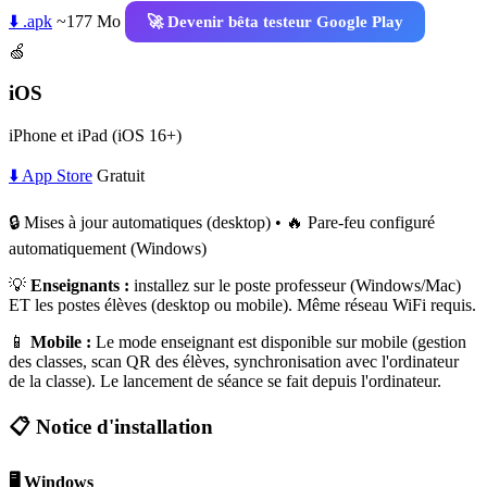
⬇️ .apk
~177 Mo
🚀 Devenir bêta testeur Google Play
🍏
iOS
iPhone et iPad (iOS 16+)
⬇️ App Store
Gratuit
🔒 Mises à jour automatiques (desktop) • 🔥 Pare-feu configuré
automatiquement (Windows)
💡
Enseignants :
installez sur le poste professeur (Windows/Mac)
ET les postes élèves (desktop ou mobile). Même réseau WiFi requis.
📱
Mobile :
Le mode enseignant est disponible sur mobile (gestion
des classes, scan QR des élèves, synchronisation avec l'ordinateur
de la classe). Le lancement de séance se fait depuis l'ordinateur.
📋 Notice d'installation
🖥️ Windows