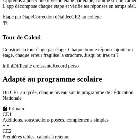
Apprends à poser une division étape par étape, comme sur un cahier.
L'app décompose chaque étape et vérifie tes réponses en temps réel.
Étape par étape
Correction détaillée
CE2 au collège
🏗️
Tour de Calcul
Construis ta tour étage par étage. Chaque bonne réponse ajoute un
étage, chaque erreur fragilise la structure. Jusqu'où iras-tu ?
Infini
Difficulté croissante
Record perso
Adapté au programme scolaire
Du CE1 au lycée, chaque niveau suit le programme de l'Éducation
Nationale
🏫
Primaire
CE1
Additions, soustractions posées, compléments simples
+ −
CE2
Premières tables, calculs à retenue