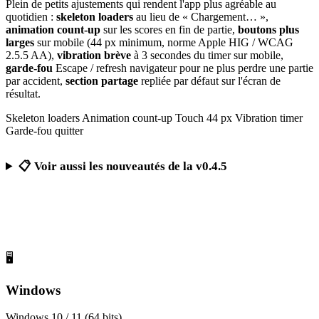
Plein de petits ajustements qui rendent l'app plus agréable au
quotidien :
skeleton loaders
au lieu de « Chargement… »,
animation count-up
sur les scores en fin de partie,
boutons plus
larges
sur mobile (44 px minimum, norme Apple HIG / WCAG
2.5.5 AA),
vibration brève
à 3 secondes du timer sur mobile,
garde-fou
Escape / refresh navigateur pour ne plus perdre une partie
par accident,
section partage
repliée par défaut sur l'écran de
résultat.
Skeleton loaders
Animation count-up
Touch 44 px
Vibration timer
Garde-fou quitter
📋 Voir aussi les nouveautés de la v0.4.5
Télécharger Calcul Mental Challenge
Gratuit, sans publicité, sans compte obligatoire
🖥️
Windows
Windows 10 / 11 (64 bits)