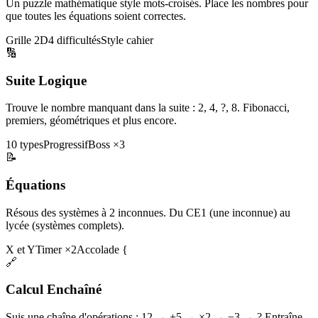
Un puzzle mathématique style mots-croisés. Place les nombres pour
que toutes les équations soient correctes.
Grille 2D
4 difficultés
Style cahier
🔢
Suite Logique
Trouve le nombre manquant dans la suite : 2, 4, ?, 8. Fibonacci,
premiers, géométriques et plus encore.
10 types
Progressif
Boss ×3
📝
Équations
Résous des systèmes à 2 inconnues. Du CE1 (une inconnue) au
lycée (systèmes complets).
X et Y
Timer ×2
Accolade {
🔗
Calcul Enchaîné
Suis une chaîne d'opérations : 12 → +5 → ×2 → −3 → ? Entraîne