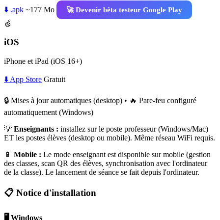
⬇️ .apk
~177 Mo
🚀 Devenir bêta testeur Google Play
🍏
iOS
iPhone et iPad (iOS 16+)
⬇️ App Store
Gratuit
🔒 Mises à jour automatiques (desktop) • 🔥 Pare-feu configuré
automatiquement (Windows)
💡
Enseignants :
installez sur le poste professeur (Windows/Mac)
ET les postes élèves (desktop ou mobile). Même réseau WiFi requis.
📱
Mobile :
Le mode enseignant est disponible sur mobile (gestion
des classes, scan QR des élèves, synchronisation avec l'ordinateur
de la classe). Le lancement de séance se fait depuis l'ordinateur.
📋 Notice d'installation
🖥️ Windows