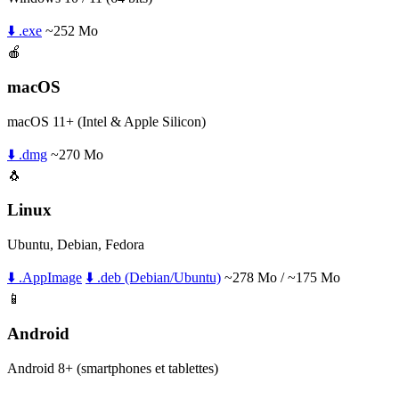
⬇️ .exe
~252 Mo
🍎
macOS
macOS 11+ (Intel & Apple Silicon)
⬇️ .dmg
~270 Mo
🐧
Linux
Ubuntu, Debian, Fedora
⬇️ .AppImage
⬇️ .deb (Debian/Ubuntu)
~278 Mo / ~175 Mo
📱
Android
Android 8+ (smartphones et tablettes)