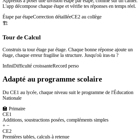
Apprends à poser une division étape par étape, comme sur un cahier.
L'app décompose chaque étape et vérifie tes réponses en temps réel.
Étape par étape
Correction détaillée
CE2 au collège
🏗️
Tour de Calcul
Construis ta tour étage par étage. Chaque bonne réponse ajoute un
étage, chaque erreur fragilise la structure. Jusqu'où iras-tu ?
Infini
Difficulté croissante
Record perso
Adapté au programme scolaire
Du CE1 au lycée, chaque niveau suit le programme de l'Éducation
Nationale
🏫
Primaire
CE1
Additions, soustractions posées, compléments simples
+ −
CE2
Premières tables, calculs à retenue