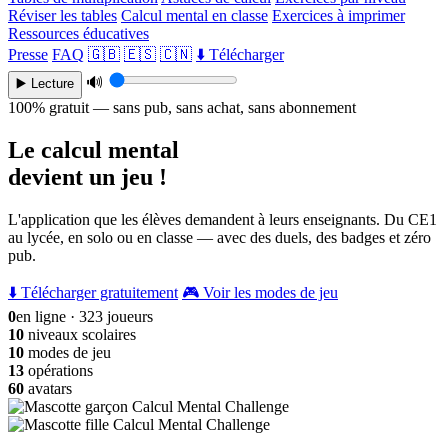
Réviser les tables
Calcul mental en classe
Exercices à imprimer
Ressources éducatives
Presse
FAQ
🇬🇧
🇪🇸
🇨🇳
⬇️ Télécharger
🔊
▶️ Lecture
100% gratuit — sans pub, sans achat, sans abonnement
Le calcul mental
devient un jeu !
L'application que les élèves demandent à leurs enseignants. Du CE1
au lycée, en solo ou en classe — avec des duels, des badges et zéro
pub.
⬇️ Télécharger gratuitement
🎮 Voir les modes de jeu
0
en ligne · 323 joueurs
10
niveaux scolaires
10
modes de jeu
13
opérations
60
avatars