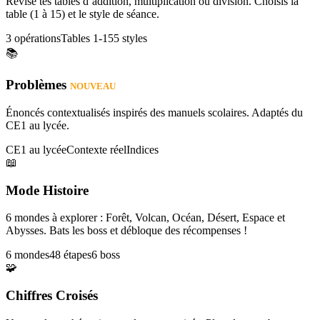
Révise tes tables d’addition, multiplication ou division. Choisis la
table (1 à 15) et le style de séance.
3 opérations
Tables 1-15
5 styles
📚
Problèmes
NOUVEAU
Énoncés contextualisés inspirés des manuels scolaires. Adaptés du
CE1 au lycée.
CE1 au lycée
Contexte réel
Indices
📖
Mode Histoire
6 mondes à explorer : Forêt, Volcan, Océan, Désert, Espace et
Abysses. Bats les boss et débloque des récompenses !
6 mondes
48 étapes
6 boss
🧩
Chiffres Croisés