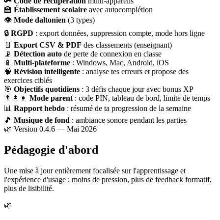
🔑
Code de récupération
multi-appareils
🏫
Établissement scolaire
avec autocomplétion
👁
Mode daltonien
(3 types)
🔒
RGPD
: export données, suppression compte, mode hors ligne
📄
Export CSV & PDF
des classements (enseignant)
📡
Détection auto
de perte de connexion en classe
📱
Multi-plateforme
: Windows, Mac, Android, iOS
🧠
Révision intelligente
: analyse tes erreurs et propose des
exercices ciblés
🎯
Objectifs quotidiens
: 3 défis chaque jour avec bonus XP
👨‍👩‍👧
Mode parent
: code PIN, tableau de bord, limite de temps
📊
Rapport hebdo
: résumé de ta progression de la semaine
🎵
Musique de fond
: ambiance sonore pendant les parties
🌿 Version 0.4.6 — Mai 2026
Pédagogie d'abord
Une mise à jour entièrement focalisée sur l'apprentissage et
l'expérience d'usage : moins de pression, plus de feedback formatif,
plus de lisibilité.
🌿