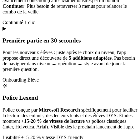
avancement collection (cartes Mathémonstres) et un bouton
Continuer
. Plus besoin de retraverser 3 menus pour relancer le
combo de la veille.
Continuité
1 clic
▶
Première partie en 30 secondes
Pour les nouveaux élèves : juste après le choix du niveau, l'app
propose direct une découverte de
5 additions adaptées
. Pas besoin
de naviguer dans niveau → opération → style avant de jouer la
première question.
Onboarding
Élève
📖
Police Lexend
Police conçue par
Microsoft Research
spécifiquement pour faciliter
la lecture des enfants, des lecteurs lents et des élèves DYS. Études
montrent
+15-20 % de vitesse de lecture
vs polices classiques
(Inter, Helvetica, Arial). Visible dès le prochain lancement de l'app.
Lisibilité
+15-20 % vitesse
DYS-friendly