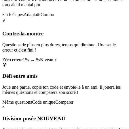
ton calcul mental pur.
3 à 6 étapes
Adaptatif
Combo
⚡
Contre-la-montre
Questions de plus en plus dures, temps qui diminue. Une seule
erreur et c'est fini !
Zéro erreur
15s → 5s
Niveau ↑
🎯
Défi entre amis
Joue une partie, copie ton code et envoie-le à un ami. Il jouera les
mêmes questions et comparera son score !
Même questions
Code unique
Comparer
÷
Division posée
NOUVEAU