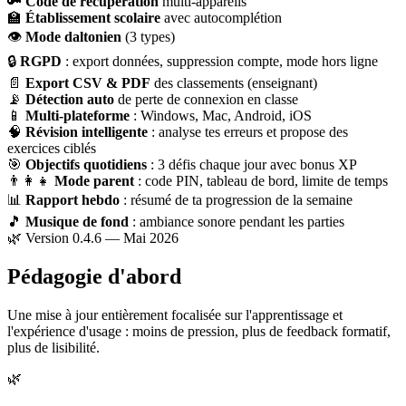
🔑
Code de récupération
multi-appareils
🏫
Établissement scolaire
avec autocomplétion
👁
Mode daltonien
(3 types)
🔒
RGPD
: export données, suppression compte, mode hors ligne
📄
Export CSV & PDF
des classements (enseignant)
📡
Détection auto
de perte de connexion en classe
📱
Multi-plateforme
: Windows, Mac, Android, iOS
🧠
Révision intelligente
: analyse tes erreurs et propose des
exercices ciblés
🎯
Objectifs quotidiens
: 3 défis chaque jour avec bonus XP
👨‍👩‍👧
Mode parent
: code PIN, tableau de bord, limite de temps
📊
Rapport hebdo
: résumé de ta progression de la semaine
🎵
Musique de fond
: ambiance sonore pendant les parties
🌿 Version 0.4.6 — Mai 2026
Pédagogie d'abord
Une mise à jour entièrement focalisée sur l'apprentissage et
l'expérience d'usage : moins de pression, plus de feedback formatif,
plus de lisibilité.
🌿