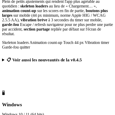
Plein de petits ajustements qui rendent l'app plus agréable au
quotidien :
skeleton loaders
au lieu de « Chargement… »,
animation count-up
sur les scores en fin de partie,
boutons plus
larges
sur mobile (44 px minimum, norme Apple HIG / WCAG
2.5.5 AA),
vibration brève
à 3 secondes du timer sur mobile,
garde-fou
Escape / refresh navigateur pour ne plus perdre une partie
par accident,
section partage
repliée par défaut sur l'écran de
résultat.
Skeleton loaders
Animation count-up
Touch 44 px
Vibration timer
Garde-fou quitter
📋 Voir aussi les nouveautés de la v0.4.5
Télécharger Calcul Mental Challenge
Gratuit, sans publicité, sans compte obligatoire
🖥️
Windows
Windows 10 / 11 (64 bits)