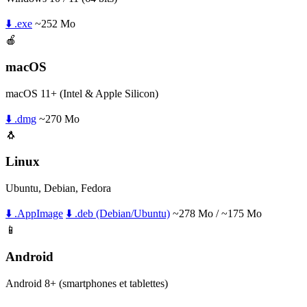
⬇️ .exe
~252 Mo
🍎
macOS
macOS 11+ (Intel & Apple Silicon)
⬇️ .dmg
~270 Mo
🐧
Linux
Ubuntu, Debian, Fedora
⬇️ .AppImage
⬇️ .deb (Debian/Ubuntu)
~278 Mo / ~175 Mo
📱
Android
Android 8+ (smartphones et tablettes)