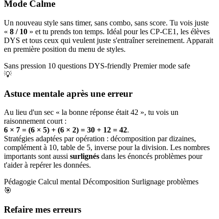
Mode Calme
Un nouveau style sans timer, sans combo, sans score. Tu vois juste
«
8 / 10
» et tu prends ton temps. Idéal pour les CP-CE1, les élèves
DYS et tous ceux qui veulent juste s'entraîner sereinement. Apparait
en première position du menu de styles.
Sans pression
10 questions
DYS-friendly
Premier mode safe
💡
Astuce mentale après une erreur
Au lieu d'un sec « la bonne réponse était 42 », tu vois un
raisonnement court :
6 × 7 = (6 × 5) + (6 × 2) = 30 + 12 = 42
.
Stratégies adaptées par opération : décomposition par dizaines,
complément à 10, table de 5, inverse pour la division. Les nombres
importants sont aussi
surlignés
dans les énoncés problèmes pour
t'aider à repérer les données.
Pédagogie
Calcul mental
Décomposition
Surlignage problèmes
🎯
Refaire mes erreurs