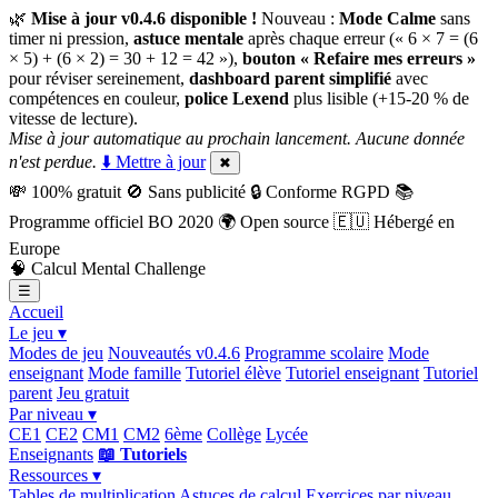
🌿
Mise à jour v0.4.6 disponible !
Nouveau :
Mode Calme
sans
timer ni pression,
astuce mentale
après chaque erreur (« 6 × 7 = (6
× 5) + (6 × 2) = 30 + 12 = 42 »),
bouton « Refaire mes erreurs »
pour réviser sereinement,
dashboard parent simplifié
avec
compétences en couleur,
police Lexend
plus lisible (+15-20 % de
vitesse de lecture).
Mise à jour automatique au prochain lancement. Aucune donnée
n'est perdue.
⬇️ Mettre à jour
✖
💸
100% gratuit
🚫
Sans publicité
🔒
Conforme RGPD
📚
Programme officiel BO 2020
🌍
Open source
🇪🇺
Hébergé en
Europe
🧠
Calcul Mental Challenge
☰
Accueil
Le jeu ▾
Modes de jeu
Nouveautés v0.4.6
Programme scolaire
Mode
enseignant
Mode famille
Tutoriel élève
Tutoriel enseignant
Tutoriel
parent
Jeu gratuit
Par niveau ▾
CE1
CE2
CM1
CM2
6ème
Collège
Lycée
Enseignants
📖 Tutoriels
Ressources ▾
Tables de multiplication
Astuces de calcul
Exercices par niveau