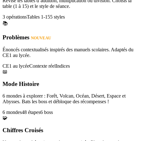
Révise tes tables d’addition, multiplication ou division. Choisis la
table (1 à 15) et le style de séance.
3 opérations
Tables 1-15
5 styles
📚
Problèmes
NOUVEAU
Énoncés contextualisés inspirés des manuels scolaires. Adaptés du
CE1 au lycée.
CE1 au lycée
Contexte réel
Indices
📖
Mode Histoire
6 mondes à explorer : Forêt, Volcan, Océan, Désert, Espace et
Abysses. Bats les boss et débloque des récompenses !
6 mondes
48 étapes
6 boss
🧩
Chiffres Croisés