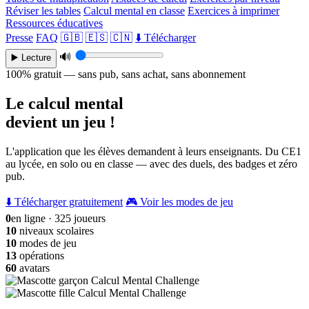
Réviser les tables
Calcul mental en classe
Exercices à imprimer
Ressources éducatives
Presse
FAQ
🇬🇧
🇪🇸
🇨🇳
⬇️ Télécharger
🔊
▶️ Lecture
100% gratuit — sans pub, sans achat, sans abonnement
Le calcul mental
devient un jeu !
L'application que les élèves demandent à leurs enseignants. Du CE1
au lycée, en solo ou en classe — avec des duels, des badges et zéro
pub.
⬇️ Télécharger gratuitement
🎮 Voir les modes de jeu
0
en ligne · 325 joueurs
10
niveaux scolaires
10
modes de jeu
13
opérations
60
avatars