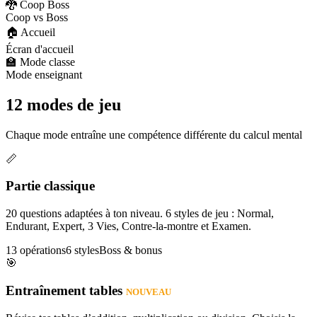
🐉 Coop Boss
Coop vs Boss
🏠 Accueil
Écran d'accueil
🏫 Mode classe
Mode enseignant
12 modes de jeu
Chaque mode entraîne une compétence différente du calcul mental
📏
Partie classique
20 questions adaptées à ton niveau. 6 styles de jeu : Normal,
Endurant, Expert, 3 Vies, Contre-la-montre et Examen.
13 opérations
6 styles
Boss & bonus
🎯
Entraînement tables
NOUVEAU