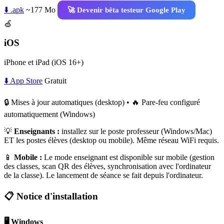
⬇️ .apk
~177 Mo
🚀 Devenir bêta testeur Google Play
🍏
iOS
iPhone et iPad (iOS 16+)
⬇️ App Store
Gratuit
🔒 Mises à jour automatiques (desktop) • 🔥 Pare-feu configuré
automatiquement (Windows)
💡
Enseignants :
installez sur le poste professeur (Windows/Mac)
ET les postes élèves (desktop ou mobile). Même réseau WiFi requis.
📱
Mobile :
Le mode enseignant est disponible sur mobile (gestion
des classes, scan QR des élèves, synchronisation avec l'ordinateur
de la classe). Le lancement de séance se fait depuis l'ordinateur.
📋 Notice d'installation
🖥️ Windows