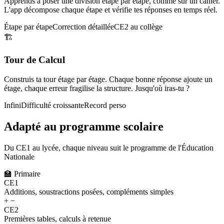
Apprends à poser une division étape par étape, comme sur un cahier.
L'app décompose chaque étape et vérifie tes réponses en temps réel.
Étape par étape
Correction détaillée
CE2 au collège
🏗️
Tour de Calcul
Construis ta tour étage par étage. Chaque bonne réponse ajoute un
étage, chaque erreur fragilise la structure. Jusqu'où iras-tu ?
Infini
Difficulté croissante
Record perso
Adapté au programme scolaire
Du CE1 au lycée, chaque niveau suit le programme de l'Éducation
Nationale
🏫
Primaire
CE1
Additions, soustractions posées, compléments simples
+ −
CE2
Premières tables, calculs à retenue