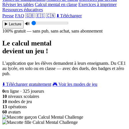
Réviser les tables
Calcul mental en classe
Exercices à imprimer
Ressources éducatives
Presse
FAQ
🇬🇧
🇪🇸
🇨🇳
⬇️ Télécharger
🔊
▶️ Lecture
100% gratuit — sans pub, sans achat, sans abonnement
Le calcul mental
devient un jeu !
L'application que les élèves demandent à leurs enseignants. Du CE1
au lycée, en solo ou en classe — avec des duels, des badges et zéro
pub.
⬇️ Télécharger gratuitement
🎮 Voir les modes de jeu
0
en ligne · 325 joueurs
10
niveaux scolaires
10
modes de jeu
13
opérations
60
avatars