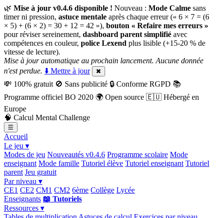
🌿
Mise à jour v0.4.6 disponible !
Nouveau :
Mode Calme
sans
timer ni pression,
astuce mentale
après chaque erreur (« 6 × 7 = (6
× 5) + (6 × 2) = 30 + 12 = 42 »),
bouton « Refaire mes erreurs »
pour réviser sereinement,
dashboard parent simplifié
avec
compétences en couleur,
police Lexend
plus lisible (+15-20 % de
vitesse de lecture).
Mise à jour automatique au prochain lancement. Aucune donnée
n'est perdue.
⬇️ Mettre à jour
✖
💸
100% gratuit
🚫
Sans publicité
🔒
Conforme RGPD
📚
Programme officiel BO 2020
🌍
Open source
🇪🇺
Hébergé en
Europe
🧠
Calcul Mental Challenge
☰
Accueil
Le jeu ▾
Modes de jeu
Nouveautés v0.4.6
Programme scolaire
Mode
enseignant
Mode famille
Tutoriel élève
Tutoriel enseignant
Tutoriel
parent
Jeu gratuit
Par niveau ▾
CE1
CE2
CM1
CM2
6ème
Collège
Lycée
Enseignants
📖 Tutoriels
Ressources ▾
Tables de multiplication
Astuces de calcul
Exercices par niveau