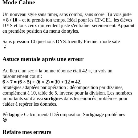
Mode Calme
Un nouveau style sans timer, sans combo, sans score. Tu vois juste
«
8 / 10
» et tu prends ton temps. Idéal pour les CP-CE1, les élèves
DYS et tous ceux qui veulent juste s'entraîner sereinement. Apparait
en première position du menu de styles.
Sans pression
10 questions
DYS-friendly
Premier mode safe
💡
Astuce mentale après une erreur
Au lieu d'un sec « la bonne réponse était 42 », tu vois un
raisonnement court :
6 × 7 = (6 × 5) + (6 × 2) = 30 + 12 = 42
.
Stratégies adaptées par opération : décomposition par dizaines,
complément à 10, table de 5, inverse pour la division. Les nombres
importants sont aussi
surlignés
dans les énoncés problèmes pour
t'aider à repérer les données.
Pédagogie
Calcul mental
Décomposition
Surlignage problèmes
🎯
Refaire mes erreurs