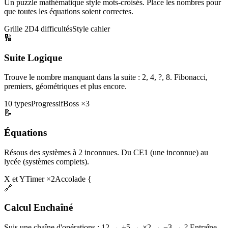
Un puzzle mathématique style mots-croisés. Place les nombres pour
que toutes les équations soient correctes.
Grille 2D
4 difficultés
Style cahier
🔢
Suite Logique
Trouve le nombre manquant dans la suite : 2, 4, ?, 8. Fibonacci,
premiers, géométriques et plus encore.
10 types
Progressif
Boss ×3
📝
Équations
Résous des systèmes à 2 inconnues. Du CE1 (une inconnue) au
lycée (systèmes complets).
X et Y
Timer ×2
Accolade {
🔗
Calcul Enchaîné
Suis une chaîne d'opérations : 12 → +5 → ×2 → −3 → ? Entraîne