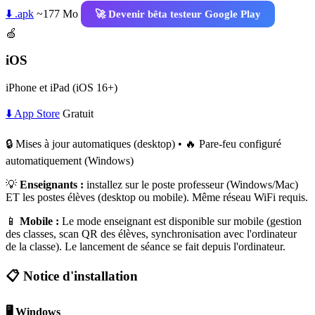
⬇️ .apk
~177 Mo
🚀 Devenir bêta testeur Google Play
🍏
iOS
iPhone et iPad (iOS 16+)
⬇️ App Store
Gratuit
🔒 Mises à jour automatiques (desktop) • 🔥 Pare-feu configuré
automatiquement (Windows)
💡
Enseignants :
installez sur le poste professeur (Windows/Mac)
ET les postes élèves (desktop ou mobile). Même réseau WiFi requis.
📱
Mobile :
Le mode enseignant est disponible sur mobile (gestion
des classes, scan QR des élèves, synchronisation avec l'ordinateur
de la classe). Le lancement de séance se fait depuis l'ordinateur.
📋 Notice d'installation
🖥️ Windows