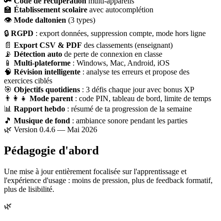
🔑
Code de récupération
multi-appareils
🏫
Établissement scolaire
avec autocomplétion
👁
Mode daltonien
(3 types)
🔒
RGPD
: export données, suppression compte, mode hors ligne
📄
Export CSV & PDF
des classements (enseignant)
📡
Détection auto
de perte de connexion en classe
📱
Multi-plateforme
: Windows, Mac, Android, iOS
🧠
Révision intelligente
: analyse tes erreurs et propose des
exercices ciblés
🎯
Objectifs quotidiens
: 3 défis chaque jour avec bonus XP
👨‍👩‍👧
Mode parent
: code PIN, tableau de bord, limite de temps
📊
Rapport hebdo
: résumé de ta progression de la semaine
🎵
Musique de fond
: ambiance sonore pendant les parties
🌿 Version 0.4.6 — Mai 2026
Pédagogie d'abord
Une mise à jour entièrement focalisée sur l'apprentissage et
l'expérience d'usage : moins de pression, plus de feedback formatif,
plus de lisibilité.
🌿