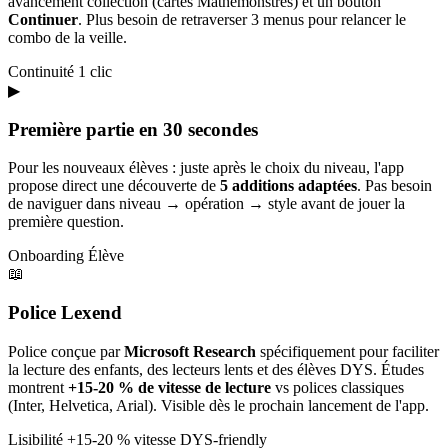
avancement collection (cartes Mathémonstres) et un bouton
Continuer
. Plus besoin de retraverser 3 menus pour relancer le
combo de la veille.
Continuité
1 clic
▶
Première partie en 30 secondes
Pour les nouveaux élèves : juste après le choix du niveau, l'app
propose direct une découverte de
5 additions adaptées
. Pas besoin
de naviguer dans niveau → opération → style avant de jouer la
première question.
Onboarding
Élève
📖
Police Lexend
Police conçue par
Microsoft Research
spécifiquement pour faciliter
la lecture des enfants, des lecteurs lents et des élèves DYS. Études
montrent
+15-20 % de vitesse de lecture
vs polices classiques
(Inter, Helvetica, Arial). Visible dès le prochain lancement de l'app.
Lisibilité
+15-20 % vitesse
DYS-friendly