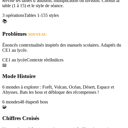
Révise tes tables d’addition, multiplication ou division. Choisis la
table (1 à 15) et le style de séance.
3 opérations
Tables 1-15
5 styles
📚
Problèmes
NOUVEAU
Énoncés contextualisés inspirés des manuels scolaires. Adaptés du
CE1 au lycée.
CE1 au lycée
Contexte réel
Indices
📖
Mode Histoire
6 mondes à explorer : Forêt, Volcan, Océan, Désert, Espace et
Abysses. Bats les boss et débloque des récompenses !
6 mondes
48 étapes
6 boss
🧩
Chiffres Croisés