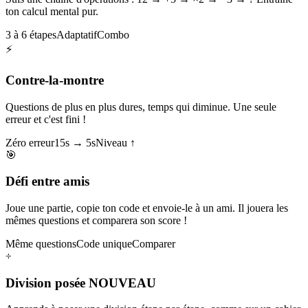
ton calcul mental pur.
3 à 6 étapes
Adaptatif
Combo
⚡
Contre-la-montre
Questions de plus en plus dures, temps qui diminue. Une seule
erreur et c'est fini !
Zéro erreur
15s → 5s
Niveau ↑
🎯
Défi entre amis
Joue une partie, copie ton code et envoie-le à un ami. Il jouera les
mêmes questions et comparera son score !
Même questions
Code unique
Comparer
÷
Division posée
NOUVEAU