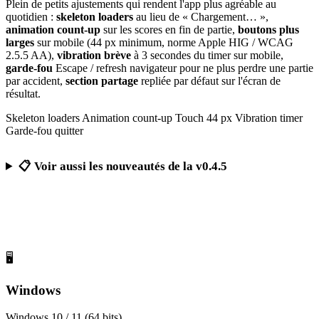
Plein de petits ajustements qui rendent l'app plus agréable au
quotidien :
skeleton loaders
au lieu de « Chargement… »,
animation count-up
sur les scores en fin de partie,
boutons plus
larges
sur mobile (44 px minimum, norme Apple HIG / WCAG
2.5.5 AA),
vibration brève
à 3 secondes du timer sur mobile,
garde-fou
Escape / refresh navigateur pour ne plus perdre une partie
par accident,
section partage
repliée par défaut sur l'écran de
résultat.
Skeleton loaders
Animation count-up
Touch 44 px
Vibration timer
Garde-fou quitter
📋 Voir aussi les nouveautés de la v0.4.5
Télécharger Calcul Mental Challenge
Gratuit, sans publicité, sans compte obligatoire
🖥️
Windows
Windows 10 / 11 (64 bits)