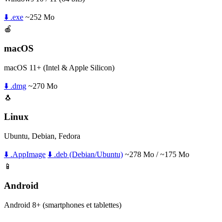
⬇️ .exe
~252 Mo
🍎
macOS
macOS 11+ (Intel & Apple Silicon)
⬇️ .dmg
~270 Mo
🐧
Linux
Ubuntu, Debian, Fedora
⬇️ .AppImage
⬇️ .deb (Debian/Ubuntu)
~278 Mo / ~175 Mo
📱
Android
Android 8+ (smartphones et tablettes)