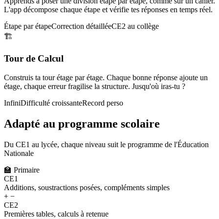
Apprends à poser une division étape par étape, comme sur un cahier.
L'app décompose chaque étape et vérifie tes réponses en temps réel.
Étape par étape
Correction détaillée
CE2 au collège
🏗️
Tour de Calcul
Construis ta tour étage par étage. Chaque bonne réponse ajoute un
étage, chaque erreur fragilise la structure. Jusqu'où iras-tu ?
Infini
Difficulté croissante
Record perso
Adapté au programme scolaire
Du CE1 au lycée, chaque niveau suit le programme de l'Éducation
Nationale
🏫
Primaire
CE1
Additions, soustractions posées, compléments simples
+ −
CE2
Premières tables, calculs à retenue