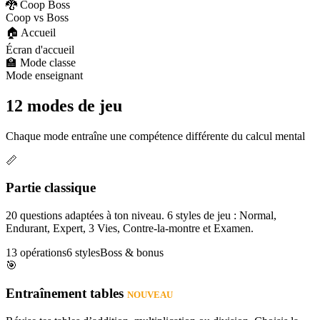
🐉 Coop Boss
Coop vs Boss
🏠 Accueil
Écran d'accueil
🏫 Mode classe
Mode enseignant
12 modes de jeu
Chaque mode entraîne une compétence différente du calcul mental
📏
Partie classique
20 questions adaptées à ton niveau. 6 styles de jeu : Normal,
Endurant, Expert, 3 Vies, Contre-la-montre et Examen.
13 opérations
6 styles
Boss & bonus
🎯
Entraînement tables
NOUVEAU