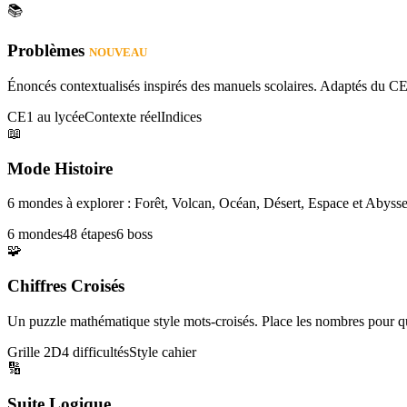
📚
Problèmes
NOUVEAU
Énoncés contextualisés inspirés des manuels scolaires. Adaptés du CE
CE1 au lycée
Contexte réel
Indices
📖
Mode Histoire
6 mondes à explorer : Forêt, Volcan, Océan, Désert, Espace et Abysse
6 mondes
48 étapes
6 boss
🧩
Chiffres Croisés
Un puzzle mathématique style mots-croisés. Place les nombres pour que
Grille 2D
4 difficultés
Style cahier
🔢
Suite Logique