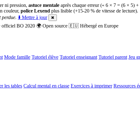
er ni pression,
astuce mentale
après chaque erreur (« 6 × 7 = (6 × 5) +
n couleur,
police Lexend
plus lisible (+15-20 % de vitesse de lecture).
 perdue.
⬇️ Mettre à jour
✖
officiel BO 2020
🌍
Open source
🇪🇺
Hébergé en Europe
nt
Mode famille
Tutoriel élève
Tutoriel enseignant
Tutoriel parent
Jeu gr
r les tables
Calcul mental en classe
Exercices à imprimer
Ressources é