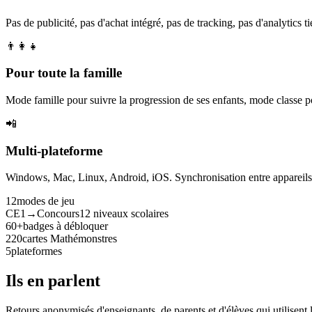
Pas de publicité, pas d'achat intégré, pas de tracking, pas d'analytics tie
👨‍👩‍👧
Pour toute la famille
Mode famille pour suivre la progression de ses enfants, mode classe p
📲
Multi-plateforme
Windows, Mac, Linux, Android, iOS. Synchronisation entre appareils. 
12
modes de jeu
CE1→Concours
12 niveaux scolaires
60+
badges à débloquer
220
cartes Mathémonstres
5
plateformes
Ils en parlent
Retours anonymisés d'enseignants, de parents et d'élèves qui utilisent 