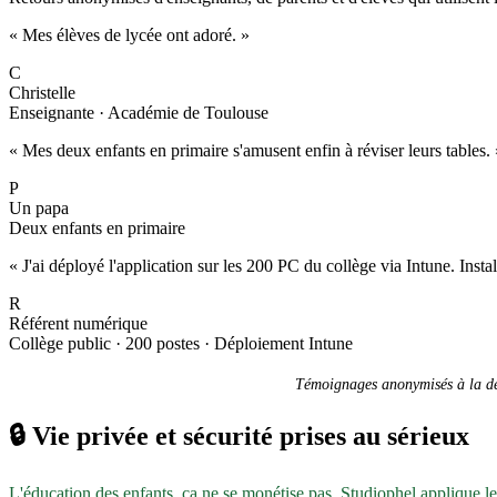
« Mes élèves de lycée ont adoré. »
C
Christelle
Enseignante · Académie de Toulouse
« Mes deux enfants en primaire s'amusent enfin à réviser leurs tables. 
P
Un papa
Deux enfants en primaire
« J'ai déployé l'application sur les 200 PC du collège via Intune. Inst
R
Référent numérique
Collège public · 200 postes · Déploiement Intune
Témoignages anonymisés à la dem
🔒
Vie privée et sécurité prises au sérieux
L'éducation des enfants, ça ne se monétise pas. Studiophel applique l