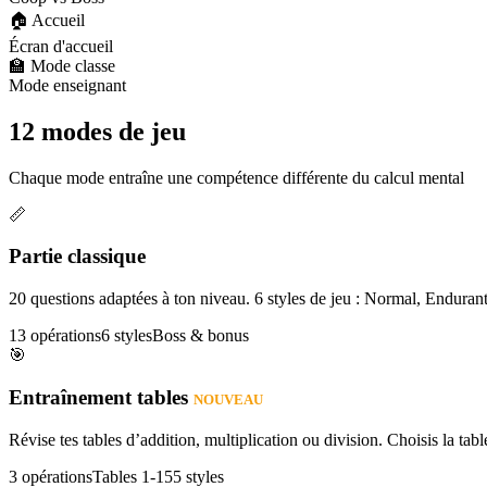
🏠 Accueil
Écran d'accueil
🏫 Mode classe
Mode enseignant
12 modes de jeu
Chaque mode entraîne une compétence différente du calcul mental
📏
Partie classique
20 questions adaptées à ton niveau. 6 styles de jeu : Normal, Enduran
13 opérations
6 styles
Boss & bonus
🎯
Entraînement tables
NOUVEAU
Révise tes tables d’addition, multiplication ou division. Choisis la table
3 opérations
Tables 1-15
5 styles