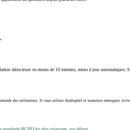
»
allation silencieuse en moins de 10 minutes, mises à jour automatiques. S
ande des utilisateurs. Si vous utilisez Studiophel et souhaitez témoigner, écri
es standards RGPD les plus exigeants, par défaut.