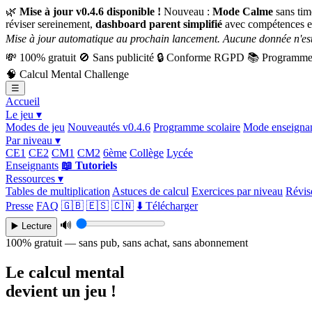
🌿
Mise à jour v0.4.6 disponible !
Nouveau :
Mode Calme
sans tim
réviser sereinement,
dashboard parent simplifié
avec compétences e
Mise à jour automatique au prochain lancement. Aucune donnée n'est
💸
100% gratuit
🚫
Sans publicité
🔒
Conforme RGPD
📚
Programme 
🧠
Calcul Mental Challenge
☰
Accueil
Le jeu ▾
Modes de jeu
Nouveautés v0.4.6
Programme scolaire
Mode enseigna
Par niveau ▾
CE1
CE2
CM1
CM2
6ème
Collège
Lycée
Enseignants
📖 Tutoriels
Ressources ▾
Tables de multiplication
Astuces de calcul
Exercices par niveau
Révise
Presse
FAQ
🇬🇧
🇪🇸
🇨🇳
⬇️ Télécharger
🔊
▶️ Lecture
100% gratuit — sans pub, sans achat, sans abonnement
Le calcul mental
devient un jeu !