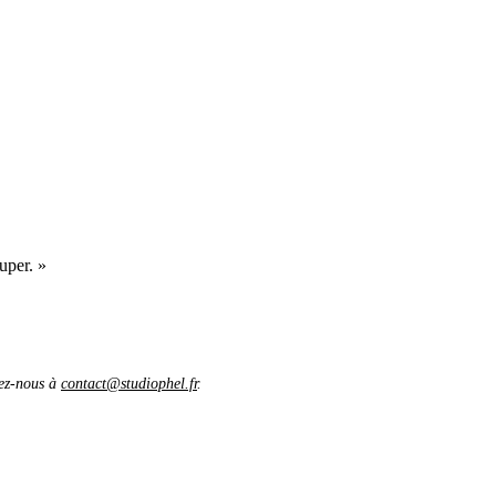
uper. »
vez-nous à
contact@studiophel.fr
.