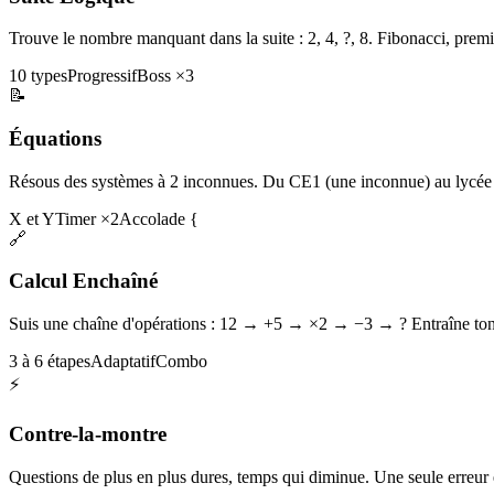
Trouve le nombre manquant dans la suite : 2, 4, ?, 8. Fibonacci, premi
10 types
Progressif
Boss ×3
📝
Équations
Résous des systèmes à 2 inconnues. Du CE1 (une inconnue) au lycée 
X et Y
Timer ×2
Accolade {
🔗
Calcul Enchaîné
Suis une chaîne d'opérations : 12 → +5 → ×2 → −3 → ? Entraîne ton 
3 à 6 étapes
Adaptatif
Combo
⚡
Contre-la-montre
Questions de plus en plus dures, temps qui diminue. Une seule erreur et