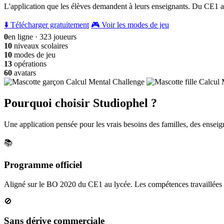
L'application que les élèves demandent à leurs enseignants. Du CE1 a
⬇️ Télécharger gratuitement
🎮 Voir les modes de jeu
0
en ligne · 323 joueurs
10
niveaux scolaires
10
modes de jeu
13
opérations
60
avatars
Pourquoi choisir Studiophel ?
Une application pensée pour les vrais besoins des familles, des enseign
📚
Programme officiel
Aligné sur le BO 2020 du CE1 au lycée. Les compétences travaillées c
🚫
Sans dérive commerciale