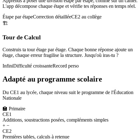
Apprends à poser une division étape par étape, comme sur un cahier.
L'app décompose chaque étape et vérifie tes réponses en temps réel.
Étape par étape
Correction détaillée
CE2 au collège
🏗️
Tour de Calcul
Construis ta tour étage par étage. Chaque bonne réponse ajoute un
étage, chaque erreur fragilise la structure. Jusqu'où iras-tu ?
Infini
Difficulté croissante
Record perso
Adapté au programme scolaire
Du CE1 au lycée, chaque niveau suit le programme de l'Éducation
Nationale
🏫
Primaire
CE1
Additions, soustractions posées, compléments simples
+ −
CE2
Premières tables, calculs à retenue