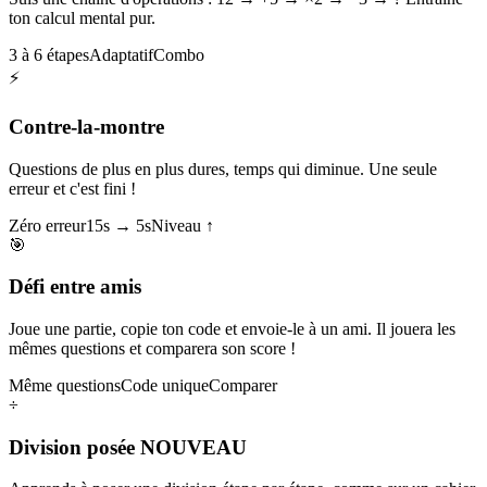
ton calcul mental pur.
3 à 6 étapes
Adaptatif
Combo
⚡
Contre-la-montre
Questions de plus en plus dures, temps qui diminue. Une seule
erreur et c'est fini !
Zéro erreur
15s → 5s
Niveau ↑
🎯
Défi entre amis
Joue une partie, copie ton code et envoie-le à un ami. Il jouera les
mêmes questions et comparera son score !
Même questions
Code unique
Comparer
÷
Division posée
NOUVEAU