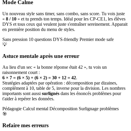
Mode Calme
Un nouveau style sans timer, sans combo, sans score. Tu vois juste
«
8 / 10
» et tu prends ton temps. Idéal pour les CP-CE1, les élèves
DYS et tous ceux qui veulent juste s'entraîner sereinement. Apparait
en première position du menu de styles.
Sans pression
10 questions
DYS-friendly
Premier mode safe
💡
Astuce mentale après une erreur
Au lieu d'un sec « la bonne réponse était 42 », tu vois un
raisonnement court :
6 × 7 = (6 × 5) + (6 × 2) = 30 + 12 = 42
.
Stratégies adaptées par opération : décomposition par dizaines,
complément à 10, table de 5, inverse pour la division. Les nombres
importants sont aussi
surlignés
dans les énoncés problèmes pour
t'aider à repérer les données.
Pédagogie
Calcul mental
Décomposition
Surlignage problèmes
🎯
Refaire mes erreurs