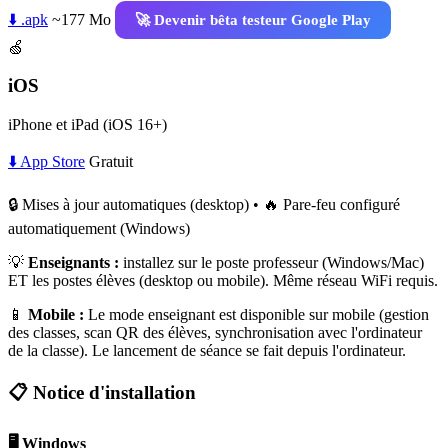
⬇️ .apk
~177 Mo
🚀 Devenir bêta testeur Google Play
🍏
iOS
iPhone et iPad (iOS 16+)
⬇️ App Store
Gratuit
🔒 Mises à jour automatiques (desktop) • 🔥 Pare-feu configuré
automatiquement (Windows)
💡
Enseignants :
installez sur le poste professeur (Windows/Mac)
ET les postes élèves (desktop ou mobile). Même réseau WiFi requis.
📱
Mobile :
Le mode enseignant est disponible sur mobile (gestion
des classes, scan QR des élèves, synchronisation avec l'ordinateur
de la classe). Le lancement de séance se fait depuis l'ordinateur.
📋 Notice d'installation
🖥️ Windows