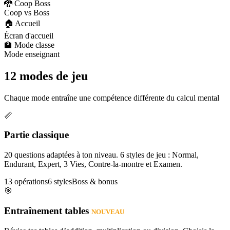
🐉 Coop Boss
Coop vs Boss
🏠 Accueil
Écran d'accueil
🏫 Mode classe
Mode enseignant
12 modes de jeu
Chaque mode entraîne une compétence différente du calcul mental
📏
Partie classique
20 questions adaptées à ton niveau. 6 styles de jeu : Normal,
Endurant, Expert, 3 Vies, Contre-la-montre et Examen.
13 opérations
6 styles
Boss & bonus
🎯
Entraînement tables
NOUVEAU