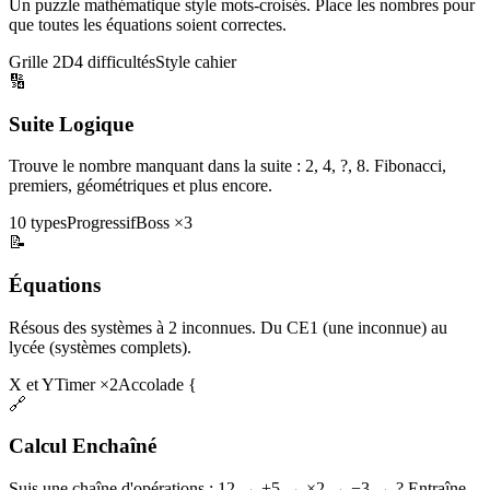
Un puzzle mathématique style mots-croisés. Place les nombres pour
que toutes les équations soient correctes.
Grille 2D
4 difficultés
Style cahier
🔢
Suite Logique
Trouve le nombre manquant dans la suite : 2, 4, ?, 8. Fibonacci,
premiers, géométriques et plus encore.
10 types
Progressif
Boss ×3
📝
Équations
Résous des systèmes à 2 inconnues. Du CE1 (une inconnue) au
lycée (systèmes complets).
X et Y
Timer ×2
Accolade {
🔗
Calcul Enchaîné
Suis une chaîne d'opérations : 12 → +5 → ×2 → −3 → ? Entraîne