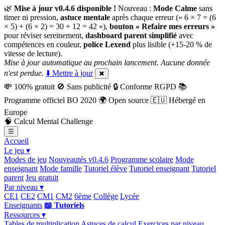
🌿
Mise à jour v0.4.6 disponible !
Nouveau :
Mode Calme
sans
timer ni pression,
astuce mentale
après chaque erreur (« 6 × 7 = (6
× 5) + (6 × 2) = 30 + 12 = 42 »),
bouton « Refaire mes erreurs »
pour réviser sereinement,
dashboard parent simplifié
avec
compétences en couleur,
police Lexend
plus lisible (+15-20 % de
vitesse de lecture).
Mise à jour automatique au prochain lancement. Aucune donnée
n'est perdue.
⬇️ Mettre à jour
✖
💸
100% gratuit
🚫
Sans publicité
🔒
Conforme RGPD
📚
Programme officiel BO 2020
🌍
Open source
🇪🇺
Hébergé en
Europe
🧠
Calcul Mental Challenge
☰
Accueil
Le jeu ▾
Modes de jeu
Nouveautés v0.4.6
Programme scolaire
Mode
enseignant
Mode famille
Tutoriel élève
Tutoriel enseignant
Tutoriel
parent
Jeu gratuit
Par niveau ▾
CE1
CE2
CM1
CM2
6ème
Collège
Lycée
Enseignants
📖 Tutoriels
Ressources ▾
Tables de multiplication
Astuces de calcul
Exercices par niveau