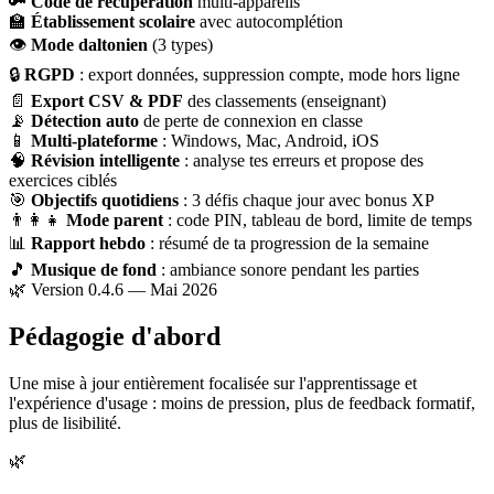
🔑
Code de récupération
multi-appareils
🏫
Établissement scolaire
avec autocomplétion
👁
Mode daltonien
(3 types)
🔒
RGPD
: export données, suppression compte, mode hors ligne
📄
Export CSV & PDF
des classements (enseignant)
📡
Détection auto
de perte de connexion en classe
📱
Multi-plateforme
: Windows, Mac, Android, iOS
🧠
Révision intelligente
: analyse tes erreurs et propose des
exercices ciblés
🎯
Objectifs quotidiens
: 3 défis chaque jour avec bonus XP
👨‍👩‍👧
Mode parent
: code PIN, tableau de bord, limite de temps
📊
Rapport hebdo
: résumé de ta progression de la semaine
🎵
Musique de fond
: ambiance sonore pendant les parties
🌿 Version 0.4.6 — Mai 2026
Pédagogie d'abord
Une mise à jour entièrement focalisée sur l'apprentissage et
l'expérience d'usage : moins de pression, plus de feedback formatif,
plus de lisibilité.
🌿