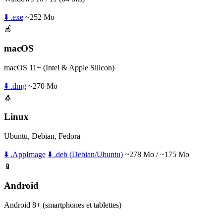
⬇️ .exe
~252 Mo
🍎
macOS
macOS 11+ (Intel & Apple Silicon)
⬇️ .dmg
~270 Mo
🐧
Linux
Ubuntu, Debian, Fedora
⬇️ .AppImage
⬇️ .deb (Debian/Ubuntu)
~278 Mo / ~175 Mo
📱
Android
Android 8+ (smartphones et tablettes)