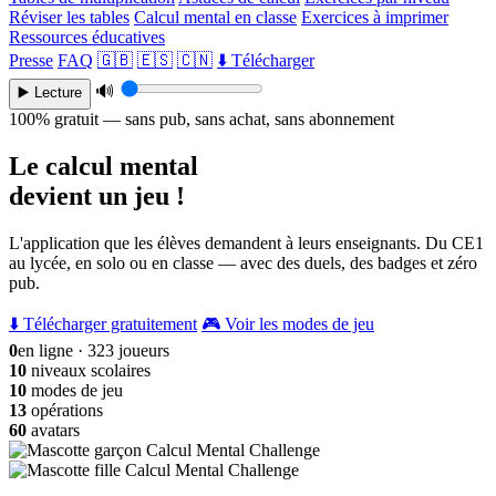
Réviser les tables
Calcul mental en classe
Exercices à imprimer
Ressources éducatives
Presse
FAQ
🇬🇧
🇪🇸
🇨🇳
⬇️ Télécharger
🔊
▶️ Lecture
100% gratuit — sans pub, sans achat, sans abonnement
Le calcul mental
devient un jeu !
L'application que les élèves demandent à leurs enseignants. Du CE1
au lycée, en solo ou en classe — avec des duels, des badges et zéro
pub.
⬇️ Télécharger gratuitement
🎮 Voir les modes de jeu
0
en ligne · 323 joueurs
10
niveaux scolaires
10
modes de jeu
13
opérations
60
avatars