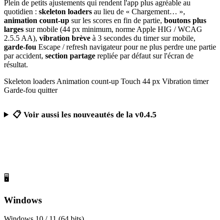
Plein de petits ajustements qui rendent l'app plus agréable au
quotidien :
skeleton loaders
au lieu de « Chargement… »,
animation count-up
sur les scores en fin de partie,
boutons plus
larges
sur mobile (44 px minimum, norme Apple HIG / WCAG
2.5.5 AA),
vibration brève
à 3 secondes du timer sur mobile,
garde-fou
Escape / refresh navigateur pour ne plus perdre une partie
par accident,
section partage
repliée par défaut sur l'écran de
résultat.
Skeleton loaders
Animation count-up
Touch 44 px
Vibration timer
Garde-fou quitter
📋 Voir aussi les nouveautés de la v0.4.5
Télécharger Calcul Mental Challenge
Gratuit, sans publicité, sans compte obligatoire
🖥️
Windows
Windows 10 / 11 (64 bits)