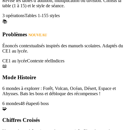
Révise tes tables d’addition, multiplication ou division. Choisis la
table (1 à 15) et le style de séance.
3 opérations
Tables 1-15
5 styles
📚
Problèmes
NOUVEAU
Énoncés contextualisés inspirés des manuels scolaires. Adaptés du
CE1 au lycée.
CE1 au lycée
Contexte réel
Indices
📖
Mode Histoire
6 mondes à explorer : Forêt, Volcan, Océan, Désert, Espace et
Abysses. Bats les boss et débloque des récompenses !
6 mondes
48 étapes
6 boss
🧩
Chiffres Croisés