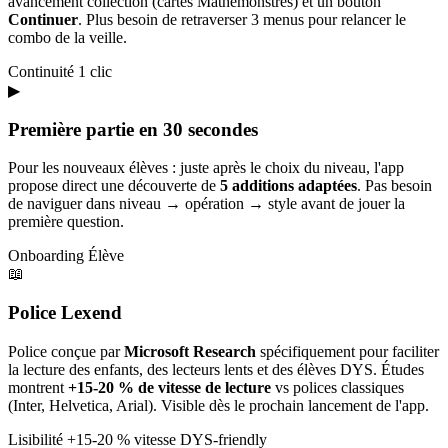
avancement collection (cartes Mathémonstres) et un bouton
Continuer
. Plus besoin de retraverser 3 menus pour relancer le
combo de la veille.
Continuité
1 clic
▶
Première partie en 30 secondes
Pour les nouveaux élèves : juste après le choix du niveau, l'app
propose direct une découverte de
5 additions adaptées
. Pas besoin
de naviguer dans niveau → opération → style avant de jouer la
première question.
Onboarding
Élève
📖
Police Lexend
Police conçue par
Microsoft Research
spécifiquement pour faciliter
la lecture des enfants, des lecteurs lents et des élèves DYS. Études
montrent
+15-20 % de vitesse de lecture
vs polices classiques
(Inter, Helvetica, Arial). Visible dès le prochain lancement de l'app.
Lisibilité
+15-20 % vitesse
DYS-friendly