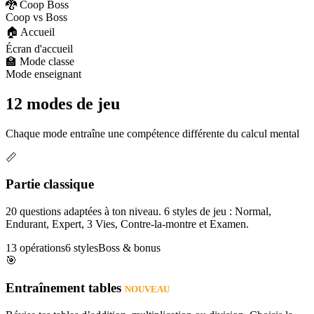
🐉 Coop Boss
Coop vs Boss
🏠 Accueil
Écran d'accueil
🏫 Mode classe
Mode enseignant
12 modes de jeu
Chaque mode entraîne une compétence différente du calcul mental
📏
Partie classique
20 questions adaptées à ton niveau. 6 styles de jeu : Normal,
Endurant, Expert, 3 Vies, Contre-la-montre et Examen.
13 opérations
6 styles
Boss & bonus
🎯
Entraînement tables
NOUVEAU