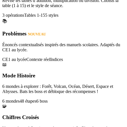
Révise tes tables d’addition, multiplication ou division. Choisis la
table (1 à 15) et le style de séance.
3 opérations
Tables 1-15
5 styles
📚
Problèmes
NOUVEAU
Énoncés contextualisés inspirés des manuels scolaires. Adaptés du
CE1 au lycée.
CE1 au lycée
Contexte réel
Indices
📖
Mode Histoire
6 mondes à explorer : Forêt, Volcan, Océan, Désert, Espace et
Abysses. Bats les boss et débloque des récompenses !
6 mondes
48 étapes
6 boss
🧩
Chiffres Croisés