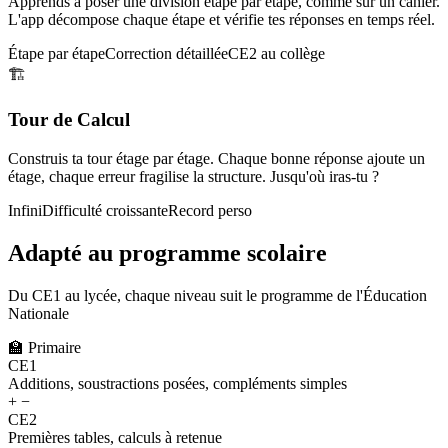
Apprends à poser une division étape par étape, comme sur un cahier.
L'app décompose chaque étape et vérifie tes réponses en temps réel.
Étape par étape
Correction détaillée
CE2 au collège
🏗️
Tour de Calcul
Construis ta tour étage par étage. Chaque bonne réponse ajoute un
étage, chaque erreur fragilise la structure. Jusqu'où iras-tu ?
Infini
Difficulté croissante
Record perso
Adapté au programme scolaire
Du CE1 au lycée, chaque niveau suit le programme de l'Éducation
Nationale
🏫
Primaire
CE1
Additions, soustractions posées, compléments simples
+ −
CE2
Premières tables, calculs à retenue