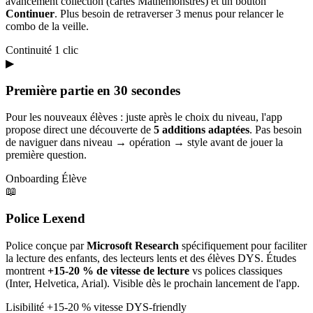
avancement collection (cartes Mathémonstres) et un bouton
Continuer
. Plus besoin de retraverser 3 menus pour relancer le
combo de la veille.
Continuité
1 clic
▶
Première partie en 30 secondes
Pour les nouveaux élèves : juste après le choix du niveau, l'app
propose direct une découverte de
5 additions adaptées
. Pas besoin
de naviguer dans niveau → opération → style avant de jouer la
première question.
Onboarding
Élève
📖
Police Lexend
Police conçue par
Microsoft Research
spécifiquement pour faciliter
la lecture des enfants, des lecteurs lents et des élèves DYS. Études
montrent
+15-20 % de vitesse de lecture
vs polices classiques
(Inter, Helvetica, Arial). Visible dès le prochain lancement de l'app.
Lisibilité
+15-20 % vitesse
DYS-friendly