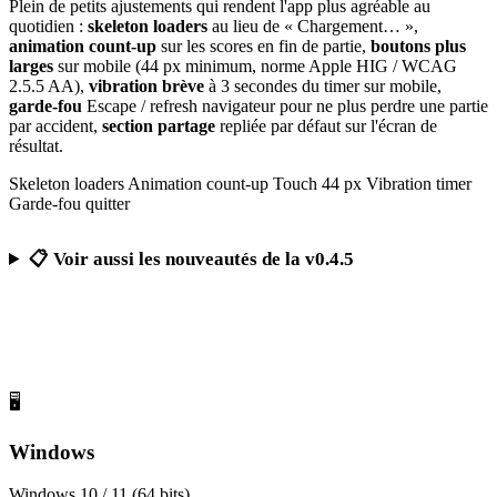
Plein de petits ajustements qui rendent l'app plus agréable au
quotidien :
skeleton loaders
au lieu de « Chargement… »,
animation count-up
sur les scores en fin de partie,
boutons plus
larges
sur mobile (44 px minimum, norme Apple HIG / WCAG
2.5.5 AA),
vibration brève
à 3 secondes du timer sur mobile,
garde-fou
Escape / refresh navigateur pour ne plus perdre une partie
par accident,
section partage
repliée par défaut sur l'écran de
résultat.
Skeleton loaders
Animation count-up
Touch 44 px
Vibration timer
Garde-fou quitter
📋 Voir aussi les nouveautés de la v0.4.5
Télécharger Calcul Mental Challenge
Gratuit, sans publicité, sans compte obligatoire
🖥️
Windows
Windows 10 / 11 (64 bits)