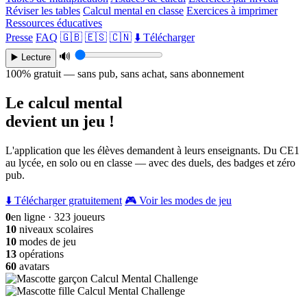
Réviser les tables
Calcul mental en classe
Exercices à imprimer
Ressources éducatives
Presse
FAQ
🇬🇧
🇪🇸
🇨🇳
⬇️ Télécharger
🔊
▶️ Lecture
100% gratuit — sans pub, sans achat, sans abonnement
Le calcul mental
devient un jeu !
L'application que les élèves demandent à leurs enseignants. Du CE1
au lycée, en solo ou en classe — avec des duels, des badges et zéro
pub.
⬇️ Télécharger gratuitement
🎮 Voir les modes de jeu
0
en ligne · 323 joueurs
10
niveaux scolaires
10
modes de jeu
13
opérations
60
avatars