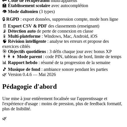
🔑
Code de récupération
multi-appareils
🏫
Établissement scolaire
avec autocomplétion
👁
Mode daltonien
(3 types)
🔒
RGPD
: export données, suppression compte, mode hors ligne
📄
Export CSV & PDF
des classements (enseignant)
📡
Détection auto
de perte de connexion en classe
📱
Multi-plateforme
: Windows, Mac, Android, iOS
🧠
Révision intelligente
: analyse tes erreurs et propose des
exercices ciblés
🎯
Objectifs quotidiens
: 3 défis chaque jour avec bonus XP
👨‍👩‍👧
Mode parent
: code PIN, tableau de bord, limite de temps
📊
Rapport hebdo
: résumé de ta progression de la semaine
🎵
Musique de fond
: ambiance sonore pendant les parties
🌿 Version 0.4.6 — Mai 2026
Pédagogie d'abord
Une mise à jour entièrement focalisée sur l'apprentissage et
l'expérience d'usage : moins de pression, plus de feedback formatif,
plus de lisibilité.
🌿