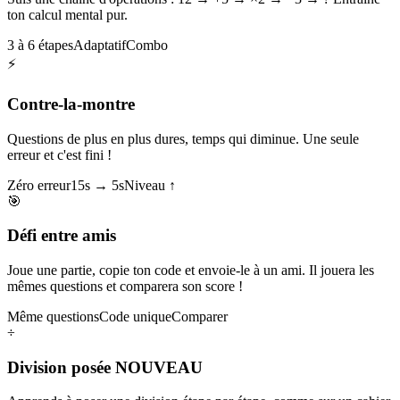
ton calcul mental pur.
3 à 6 étapes
Adaptatif
Combo
⚡
Contre-la-montre
Questions de plus en plus dures, temps qui diminue. Une seule
erreur et c'est fini !
Zéro erreur
15s → 5s
Niveau ↑
🎯
Défi entre amis
Joue une partie, copie ton code et envoie-le à un ami. Il jouera les
mêmes questions et comparera son score !
Même questions
Code unique
Comparer
÷
Division posée
NOUVEAU