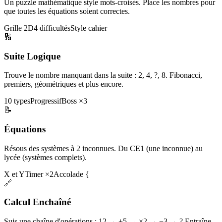
Un puzzle mathématique style mots-croisés. Place les nombres pour
que toutes les équations soient correctes.
Grille 2D
4 difficultés
Style cahier
🔢
Suite Logique
Trouve le nombre manquant dans la suite : 2, 4, ?, 8. Fibonacci,
premiers, géométriques et plus encore.
10 types
Progressif
Boss ×3
📝
Équations
Résous des systèmes à 2 inconnues. Du CE1 (une inconnue) au
lycée (systèmes complets).
X et Y
Timer ×2
Accolade {
🔗
Calcul Enchaîné
Suis une chaîne d'opérations : 12 → +5 → ×2 → −3 → ? Entraîne