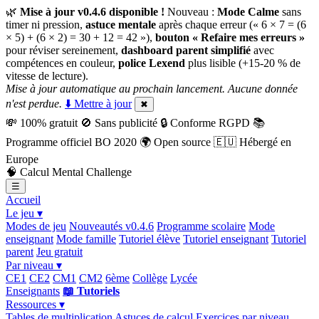
🌿
Mise à jour v0.4.6 disponible !
Nouveau :
Mode Calme
sans
timer ni pression,
astuce mentale
après chaque erreur (« 6 × 7 = (6
× 5) + (6 × 2) = 30 + 12 = 42 »),
bouton « Refaire mes erreurs »
pour réviser sereinement,
dashboard parent simplifié
avec
compétences en couleur,
police Lexend
plus lisible (+15-20 % de
vitesse de lecture).
Mise à jour automatique au prochain lancement. Aucune donnée
n'est perdue.
⬇️ Mettre à jour
✖
💸
100% gratuit
🚫
Sans publicité
🔒
Conforme RGPD
📚
Programme officiel BO 2020
🌍
Open source
🇪🇺
Hébergé en
Europe
🧠
Calcul Mental Challenge
☰
Accueil
Le jeu ▾
Modes de jeu
Nouveautés v0.4.6
Programme scolaire
Mode
enseignant
Mode famille
Tutoriel élève
Tutoriel enseignant
Tutoriel
parent
Jeu gratuit
Par niveau ▾
CE1
CE2
CM1
CM2
6ème
Collège
Lycée
Enseignants
📖 Tutoriels
Ressources ▾
Tables de multiplication
Astuces de calcul
Exercices par niveau