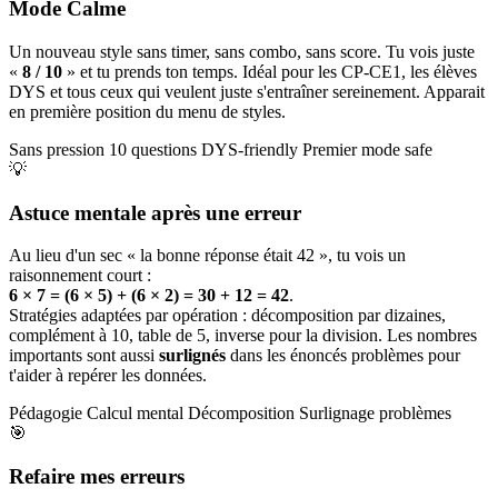
Mode Calme
Un nouveau style sans timer, sans combo, sans score. Tu vois juste
«
8 / 10
» et tu prends ton temps. Idéal pour les CP-CE1, les élèves
DYS et tous ceux qui veulent juste s'entraîner sereinement. Apparait
en première position du menu de styles.
Sans pression
10 questions
DYS-friendly
Premier mode safe
💡
Astuce mentale après une erreur
Au lieu d'un sec « la bonne réponse était 42 », tu vois un
raisonnement court :
6 × 7 = (6 × 5) + (6 × 2) = 30 + 12 = 42
.
Stratégies adaptées par opération : décomposition par dizaines,
complément à 10, table de 5, inverse pour la division. Les nombres
importants sont aussi
surlignés
dans les énoncés problèmes pour
t'aider à repérer les données.
Pédagogie
Calcul mental
Décomposition
Surlignage problèmes
🎯
Refaire mes erreurs