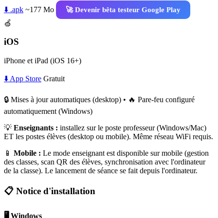
⬇️ .apk
~177 Mo
🚀 Devenir bêta testeur Google Play
🍏
iOS
iPhone et iPad (iOS 16+)
⬇️ App Store
Gratuit
🔒 Mises à jour automatiques (desktop) • 🔥 Pare-feu configuré
automatiquement (Windows)
💡
Enseignants :
installez sur le poste professeur (Windows/Mac)
ET les postes élèves (desktop ou mobile). Même réseau WiFi requis.
📱
Mobile :
Le mode enseignant est disponible sur mobile (gestion
des classes, scan QR des élèves, synchronisation avec l'ordinateur
de la classe). Le lancement de séance se fait depuis l'ordinateur.
📋 Notice d'installation
🖥️ Windows