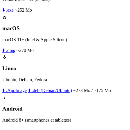
⬇️ .exe
~252 Mo
🍎
macOS
macOS 11+ (Intel & Apple Silicon)
⬇️ .dmg
~270 Mo
🐧
Linux
Ubuntu, Debian, Fedora
⬇️ .AppImage
⬇️ .deb (Debian/Ubuntu)
~278 Mo / ~175 Mo
📱
Android
Android 8+ (smartphones et tablettes)