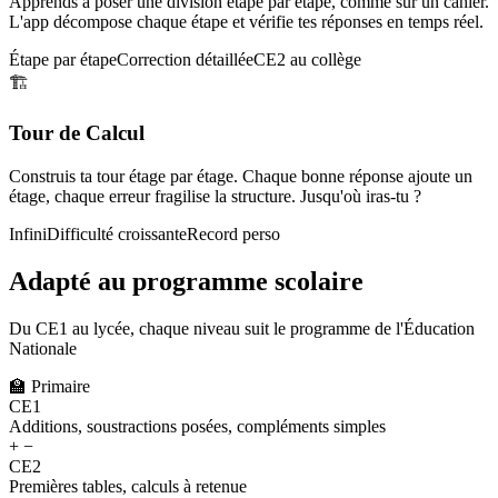
Apprends à poser une division étape par étape, comme sur un cahier.
L'app décompose chaque étape et vérifie tes réponses en temps réel.
Étape par étape
Correction détaillée
CE2 au collège
🏗️
Tour de Calcul
Construis ta tour étage par étage. Chaque bonne réponse ajoute un
étage, chaque erreur fragilise la structure. Jusqu'où iras-tu ?
Infini
Difficulté croissante
Record perso
Adapté au programme scolaire
Du CE1 au lycée, chaque niveau suit le programme de l'Éducation
Nationale
🏫
Primaire
CE1
Additions, soustractions posées, compléments simples
+ −
CE2
Premières tables, calculs à retenue