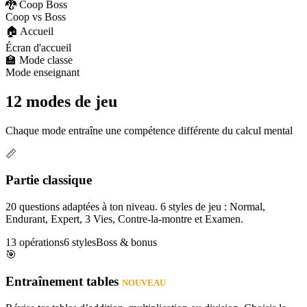
🐉 Coop Boss
Coop vs Boss
🏠 Accueil
Écran d'accueil
🏫 Mode classe
Mode enseignant
12 modes de jeu
Chaque mode entraîne une compétence différente du calcul mental
📏
Partie classique
20 questions adaptées à ton niveau. 6 styles de jeu : Normal,
Endurant, Expert, 3 Vies, Contre-la-montre et Examen.
13 opérations
6 styles
Boss & bonus
🎯
Entraînement tables
NOUVEAU