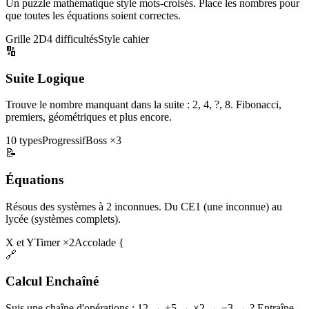
Un puzzle mathématique style mots-croisés. Place les nombres pour
que toutes les équations soient correctes.
Grille 2D
4 difficultés
Style cahier
🔢
Suite Logique
Trouve le nombre manquant dans la suite : 2, 4, ?, 8. Fibonacci,
premiers, géométriques et plus encore.
10 types
Progressif
Boss ×3
📝
Équations
Résous des systèmes à 2 inconnues. Du CE1 (une inconnue) au
lycée (systèmes complets).
X et Y
Timer ×2
Accolade {
🔗
Calcul Enchaîné
Suis une chaîne d'opérations : 12 → +5 → ×2 → −3 → ? Entraîne