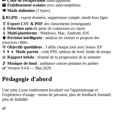
🔑
Code de récupération
multi-appareils
🏫
Établissement scolaire
avec autocomplétion
👁
Mode daltonien
(3 types)
🔒
RGPD
: export données, suppression compte, mode hors ligne
📄
Export CSV & PDF
des classements (enseignant)
📡
Détection auto
de perte de connexion en classe
📱
Multi-plateforme
: Windows, Mac, Android, iOS
🧠
Révision intelligente
: analyse tes erreurs et propose des
exercices ciblés
🎯
Objectifs quotidiens
: 3 défis chaque jour avec bonus XP
👨‍👩‍👧
Mode parent
: code PIN, tableau de bord, limite de temps
📊
Rapport hebdo
: résumé de ta progression de la semaine
🎵
Musique de fond
: ambiance sonore pendant les parties
🌿 Version 0.4.6 — Mai 2026
Pédagogie d'abord
Une mise à jour entièrement focalisée sur l'apprentissage et
l'expérience d'usage : moins de pression, plus de feedback formatif,
plus de lisibilité.
🌿