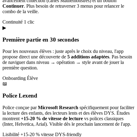
avancement collection (cartes Mathémonstres) et un bouton
Continuer
. Plus besoin de retraverser 3 menus pour relancer le
combo de la veille.
Continuité
1 clic
▶
Première partie en 30 secondes
Pour les nouveaux élèves : juste après le choix du niveau, l'app
propose direct une découverte de
5 additions adaptées
. Pas besoin
de naviguer dans niveau → opération → style avant de jouer la
première question.
Onboarding
Élève
📖
Police Lexend
Police conçue par
Microsoft Research
spécifiquement pour faciliter
la lecture des enfants, des lecteurs lents et des élèves DYS. Études
montrent
+15-20 % de vitesse de lecture
vs polices classiques
(Inter, Helvetica, Arial). Visible dès le prochain lancement de l'app.
Lisibilité
+15-20 % vitesse
DYS-friendly