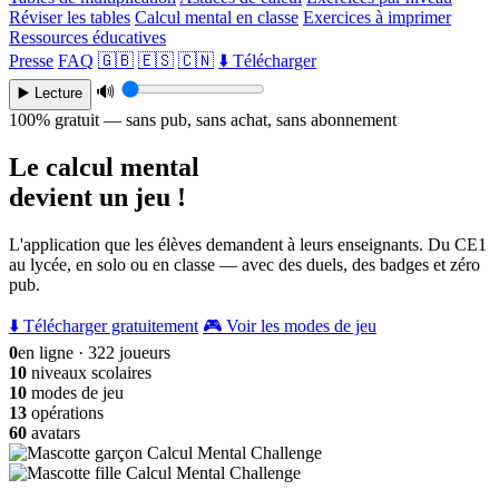
Réviser les tables
Calcul mental en classe
Exercices à imprimer
Ressources éducatives
Presse
FAQ
🇬🇧
🇪🇸
🇨🇳
⬇️ Télécharger
🔊
▶️ Lecture
100% gratuit — sans pub, sans achat, sans abonnement
Le calcul mental
devient un jeu !
L'application que les élèves demandent à leurs enseignants. Du CE1
au lycée, en solo ou en classe — avec des duels, des badges et zéro
pub.
⬇️ Télécharger gratuitement
🎮 Voir les modes de jeu
0
en ligne · 322 joueurs
10
niveaux scolaires
10
modes de jeu
13
opérations
60
avatars