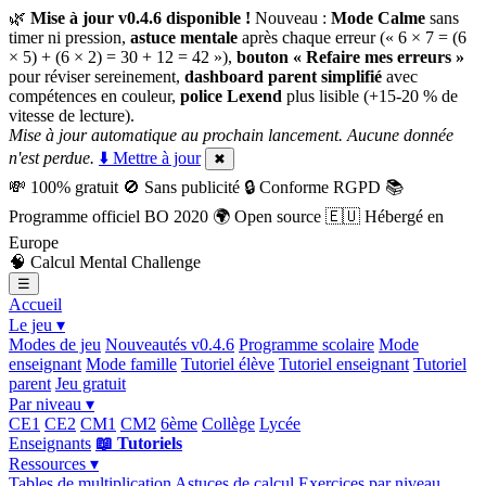
🌿
Mise à jour v0.4.6 disponible !
Nouveau :
Mode Calme
sans
timer ni pression,
astuce mentale
après chaque erreur (« 6 × 7 = (6
× 5) + (6 × 2) = 30 + 12 = 42 »),
bouton « Refaire mes erreurs »
pour réviser sereinement,
dashboard parent simplifié
avec
compétences en couleur,
police Lexend
plus lisible (+15-20 % de
vitesse de lecture).
Mise à jour automatique au prochain lancement. Aucune donnée
n'est perdue.
⬇️ Mettre à jour
✖
💸
100% gratuit
🚫
Sans publicité
🔒
Conforme RGPD
📚
Programme officiel BO 2020
🌍
Open source
🇪🇺
Hébergé en
Europe
🧠
Calcul Mental Challenge
☰
Accueil
Le jeu ▾
Modes de jeu
Nouveautés v0.4.6
Programme scolaire
Mode
enseignant
Mode famille
Tutoriel élève
Tutoriel enseignant
Tutoriel
parent
Jeu gratuit
Par niveau ▾
CE1
CE2
CM1
CM2
6ème
Collège
Lycée
Enseignants
📖 Tutoriels
Ressources ▾
Tables de multiplication
Astuces de calcul
Exercices par niveau