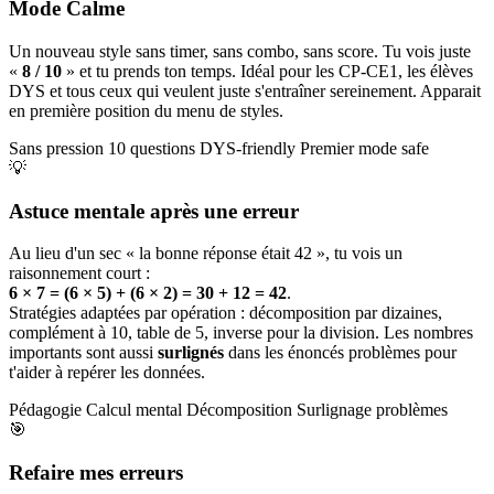
Mode Calme
Un nouveau style sans timer, sans combo, sans score. Tu vois juste
«
8 / 10
» et tu prends ton temps. Idéal pour les CP-CE1, les élèves
DYS et tous ceux qui veulent juste s'entraîner sereinement. Apparait
en première position du menu de styles.
Sans pression
10 questions
DYS-friendly
Premier mode safe
💡
Astuce mentale après une erreur
Au lieu d'un sec « la bonne réponse était 42 », tu vois un
raisonnement court :
6 × 7 = (6 × 5) + (6 × 2) = 30 + 12 = 42
.
Stratégies adaptées par opération : décomposition par dizaines,
complément à 10, table de 5, inverse pour la division. Les nombres
importants sont aussi
surlignés
dans les énoncés problèmes pour
t'aider à repérer les données.
Pédagogie
Calcul mental
Décomposition
Surlignage problèmes
🎯
Refaire mes erreurs