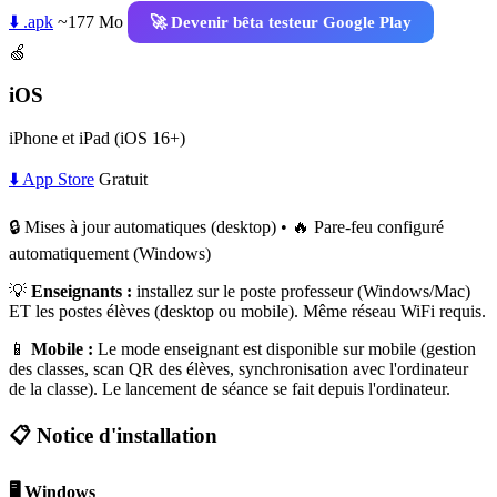
⬇️ .apk
~177 Mo
🚀 Devenir bêta testeur Google Play
🍏
iOS
iPhone et iPad (iOS 16+)
⬇️ App Store
Gratuit
🔒 Mises à jour automatiques (desktop) • 🔥 Pare-feu configuré
automatiquement (Windows)
💡
Enseignants :
installez sur le poste professeur (Windows/Mac)
ET les postes élèves (desktop ou mobile). Même réseau WiFi requis.
📱
Mobile :
Le mode enseignant est disponible sur mobile (gestion
des classes, scan QR des élèves, synchronisation avec l'ordinateur
de la classe). Le lancement de séance se fait depuis l'ordinateur.
📋 Notice d'installation
🖥️ Windows