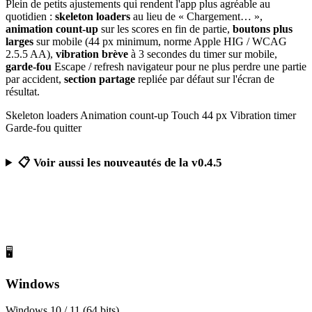
Plein de petits ajustements qui rendent l'app plus agréable au
quotidien :
skeleton loaders
au lieu de « Chargement… »,
animation count-up
sur les scores en fin de partie,
boutons plus
larges
sur mobile (44 px minimum, norme Apple HIG / WCAG
2.5.5 AA),
vibration brève
à 3 secondes du timer sur mobile,
garde-fou
Escape / refresh navigateur pour ne plus perdre une partie
par accident,
section partage
repliée par défaut sur l'écran de
résultat.
Skeleton loaders
Animation count-up
Touch 44 px
Vibration timer
Garde-fou quitter
📋 Voir aussi les nouveautés de la v0.4.5
Télécharger Calcul Mental Challenge
Gratuit, sans publicité, sans compte obligatoire
🖥️
Windows
Windows 10 / 11 (64 bits)