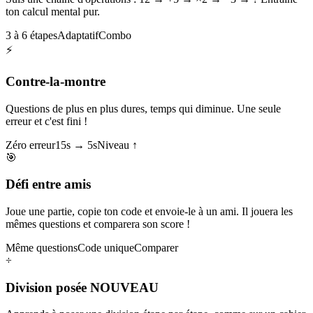
ton calcul mental pur.
3 à 6 étapes
Adaptatif
Combo
⚡
Contre-la-montre
Questions de plus en plus dures, temps qui diminue. Une seule
erreur et c'est fini !
Zéro erreur
15s → 5s
Niveau ↑
🎯
Défi entre amis
Joue une partie, copie ton code et envoie-le à un ami. Il jouera les
mêmes questions et comparera son score !
Même questions
Code unique
Comparer
÷
Division posée
NOUVEAU