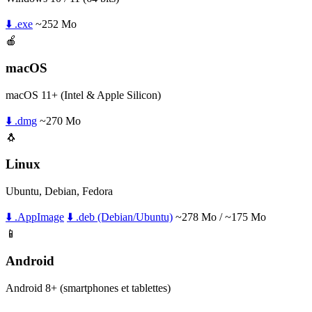
⬇️ .exe
~252 Mo
🍎
macOS
macOS 11+ (Intel & Apple Silicon)
⬇️ .dmg
~270 Mo
🐧
Linux
Ubuntu, Debian, Fedora
⬇️ .AppImage
⬇️ .deb (Debian/Ubuntu)
~278 Mo / ~175 Mo
📱
Android
Android 8+ (smartphones et tablettes)