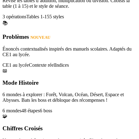
Révise tes tables d’addition, multiplication ou division. Choisis la
table (1 à 15) et le style de séance.
3 opérations
Tables 1-15
5 styles
📚
Problèmes
NOUVEAU
Énoncés contextualisés inspirés des manuels scolaires. Adaptés du
CE1 au lycée.
CE1 au lycée
Contexte réel
Indices
📖
Mode Histoire
6 mondes à explorer : Forêt, Volcan, Océan, Désert, Espace et
Abysses. Bats les boss et débloque des récompenses !
6 mondes
48 étapes
6 boss
🧩
Chiffres Croisés