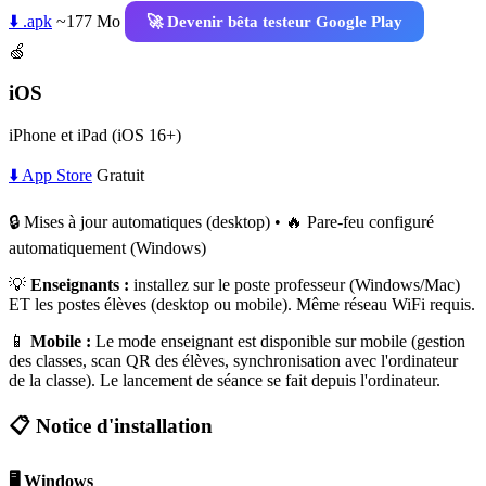
⬇️ .apk
~177 Mo
🚀 Devenir bêta testeur Google Play
🍏
iOS
iPhone et iPad (iOS 16+)
⬇️ App Store
Gratuit
🔒 Mises à jour automatiques (desktop) • 🔥 Pare-feu configuré
automatiquement (Windows)
💡
Enseignants :
installez sur le poste professeur (Windows/Mac)
ET les postes élèves (desktop ou mobile). Même réseau WiFi requis.
📱
Mobile :
Le mode enseignant est disponible sur mobile (gestion
des classes, scan QR des élèves, synchronisation avec l'ordinateur
de la classe). Le lancement de séance se fait depuis l'ordinateur.
📋 Notice d'installation
🖥️ Windows