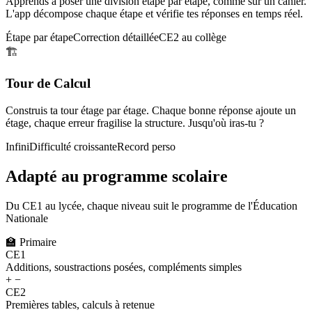
Apprends à poser une division étape par étape, comme sur un cahier.
L'app décompose chaque étape et vérifie tes réponses en temps réel.
Étape par étape
Correction détaillée
CE2 au collège
🏗️
Tour de Calcul
Construis ta tour étage par étage. Chaque bonne réponse ajoute un
étage, chaque erreur fragilise la structure. Jusqu'où iras-tu ?
Infini
Difficulté croissante
Record perso
Adapté au programme scolaire
Du CE1 au lycée, chaque niveau suit le programme de l'Éducation
Nationale
🏫
Primaire
CE1
Additions, soustractions posées, compléments simples
+ −
CE2
Premières tables, calculs à retenue