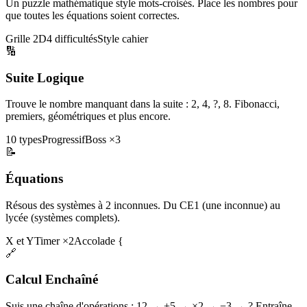
Un puzzle mathématique style mots-croisés. Place les nombres pour
que toutes les équations soient correctes.
Grille 2D
4 difficultés
Style cahier
🔢
Suite Logique
Trouve le nombre manquant dans la suite : 2, 4, ?, 8. Fibonacci,
premiers, géométriques et plus encore.
10 types
Progressif
Boss ×3
📝
Équations
Résous des systèmes à 2 inconnues. Du CE1 (une inconnue) au
lycée (systèmes complets).
X et Y
Timer ×2
Accolade {
🔗
Calcul Enchaîné
Suis une chaîne d'opérations : 12 → +5 → ×2 → −3 → ? Entraîne