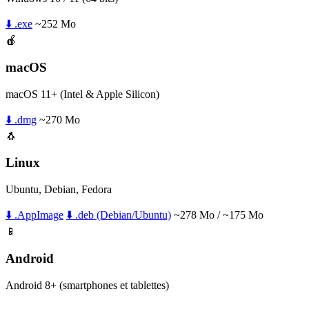
⬇️ .exe
~252 Mo
🍎
macOS
macOS 11+ (Intel & Apple Silicon)
⬇️ .dmg
~270 Mo
🐧
Linux
Ubuntu, Debian, Fedora
⬇️ .AppImage
⬇️ .deb (Debian/Ubuntu)
~278 Mo / ~175 Mo
📱
Android
Android 8+ (smartphones et tablettes)