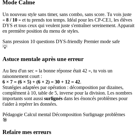
Mode Calme
Un nouveau style sans timer, sans combo, sans score. Tu vois juste
«
8 / 10
» et tu prends ton temps. Idéal pour les CP-CE1, les élèves
DYS et tous ceux qui veulent juste s'entraîner sereinement. Apparait
en première position du menu de styles.
Sans pression
10 questions
DYS-friendly
Premier mode safe
💡
Astuce mentale après une erreur
Au lieu d'un sec « la bonne réponse était 42 », tu vois un
raisonnement court :
6 × 7 = (6 × 5) + (6 × 2) = 30 + 12 = 42
.
Stratégies adaptées par opération : décomposition par dizaines,
complément à 10, table de 5, inverse pour la division. Les nombres
importants sont aussi
surlignés
dans les énoncés problèmes pour
t'aider à repérer les données.
Pédagogie
Calcul mental
Décomposition
Surlignage problèmes
🎯
Refaire mes erreurs