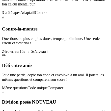
ton calcul mental pur.
3 à 6 étapes
Adaptatif
Combo
⚡
Contre-la-montre
Questions de plus en plus dures, temps qui diminue. Une seule
erreur et c'est fini !
Zéro erreur
15s → 5s
Niveau ↑
🎯
Défi entre amis
Joue une partie, copie ton code et envoie-le à un ami. Il jouera les
mêmes questions et comparera son score !
Même questions
Code unique
Comparer
÷
Division posée
NOUVEAU