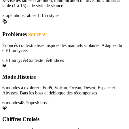
Révise tes tables d’addition, multiplication ou division. Choisis la
table (1 à 15) et le style de séance.
3 opérations
Tables 1-15
5 styles
📚
Problèmes
NOUVEAU
Énoncés contextualisés inspirés des manuels scolaires. Adaptés du
CE1 au lycée.
CE1 au lycée
Contexte réel
Indices
📖
Mode Histoire
6 mondes à explorer : Forêt, Volcan, Océan, Désert, Espace et
Abysses. Bats les boss et débloque des récompenses !
6 mondes
48 étapes
6 boss
🧩
Chiffres Croisés