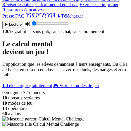
Réviser les tables
Calcul mental en classe
Exercices à imprimer
Ressources éducatives
Presse
FAQ
🇬🇧
🇪🇸
🇨🇳
⬇️ Télécharger
🔊
▶️ Lecture
100% gratuit — sans pub, sans achat, sans abonnement
Le calcul mental
devient un jeu !
L'application que les élèves demandent à leurs enseignants. Du CE1
au lycée, en solo ou en classe — avec des duels, des badges et zéro
pub.
⬇️ Télécharger gratuitement
🎮 Voir les modes de jeu
0
en ligne · 325 joueurs
10
niveaux scolaires
10
modes de jeu
13
opérations
60
avatars