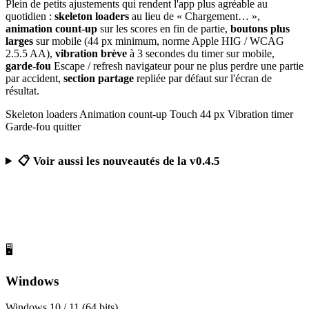
Plein de petits ajustements qui rendent l'app plus agréable au
quotidien :
skeleton loaders
au lieu de « Chargement… »,
animation count-up
sur les scores en fin de partie,
boutons plus
larges
sur mobile (44 px minimum, norme Apple HIG / WCAG
2.5.5 AA),
vibration brève
à 3 secondes du timer sur mobile,
garde-fou
Escape / refresh navigateur pour ne plus perdre une partie
par accident,
section partage
repliée par défaut sur l'écran de
résultat.
Skeleton loaders
Animation count-up
Touch 44 px
Vibration timer
Garde-fou quitter
📋 Voir aussi les nouveautés de la v0.4.5
Télécharger Calcul Mental Challenge
Gratuit, sans publicité, sans compte obligatoire
🖥️
Windows
Windows 10 / 11 (64 bits)