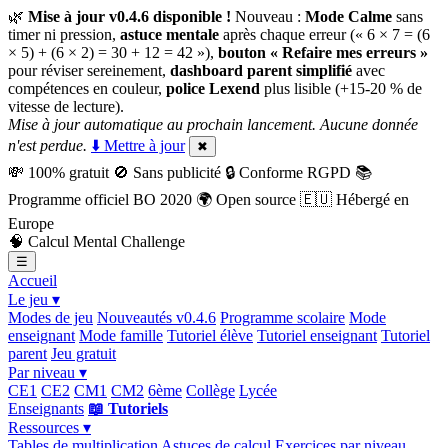
🌿
Mise à jour v0.4.6 disponible !
Nouveau :
Mode Calme
sans
timer ni pression,
astuce mentale
après chaque erreur (« 6 × 7 = (6
× 5) + (6 × 2) = 30 + 12 = 42 »),
bouton « Refaire mes erreurs »
pour réviser sereinement,
dashboard parent simplifié
avec
compétences en couleur,
police Lexend
plus lisible (+15-20 % de
vitesse de lecture).
Mise à jour automatique au prochain lancement. Aucune donnée
n'est perdue.
⬇️ Mettre à jour
✖
💸
100% gratuit
🚫
Sans publicité
🔒
Conforme RGPD
📚
Programme officiel BO 2020
🌍
Open source
🇪🇺
Hébergé en
Europe
🧠
Calcul Mental Challenge
☰
Accueil
Le jeu ▾
Modes de jeu
Nouveautés v0.4.6
Programme scolaire
Mode
enseignant
Mode famille
Tutoriel élève
Tutoriel enseignant
Tutoriel
parent
Jeu gratuit
Par niveau ▾
CE1
CE2
CM1
CM2
6ème
Collège
Lycée
Enseignants
📖 Tutoriels
Ressources ▾
Tables de multiplication
Astuces de calcul
Exercices par niveau