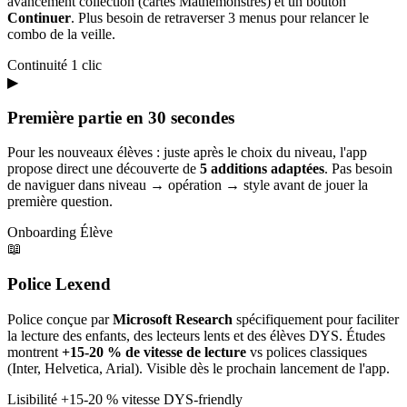
avancement collection (cartes Mathémonstres) et un bouton
Continuer
. Plus besoin de retraverser 3 menus pour relancer le
combo de la veille.
Continuité
1 clic
▶
Première partie en 30 secondes
Pour les nouveaux élèves : juste après le choix du niveau, l'app
propose direct une découverte de
5 additions adaptées
. Pas besoin
de naviguer dans niveau → opération → style avant de jouer la
première question.
Onboarding
Élève
📖
Police Lexend
Police conçue par
Microsoft Research
spécifiquement pour faciliter
la lecture des enfants, des lecteurs lents et des élèves DYS. Études
montrent
+15-20 % de vitesse de lecture
vs polices classiques
(Inter, Helvetica, Arial). Visible dès le prochain lancement de l'app.
Lisibilité
+15-20 % vitesse
DYS-friendly