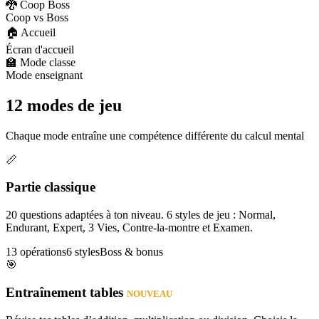
🐉 Coop Boss
Coop vs Boss
🏠 Accueil
Écran d'accueil
🏫 Mode classe
Mode enseignant
12 modes de jeu
Chaque mode entraîne une compétence différente du calcul mental
📏
Partie classique
20 questions adaptées à ton niveau. 6 styles de jeu : Normal,
Endurant, Expert, 3 Vies, Contre-la-montre et Examen.
13 opérations
6 styles
Boss & bonus
🎯
Entraînement tables
NOUVEAU