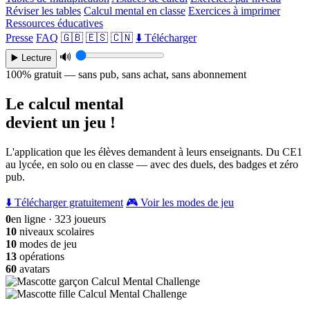
Réviser les tables
Calcul mental en classe
Exercices à imprimer
Ressources éducatives
Presse
FAQ
🇬🇧
🇪🇸
🇨🇳
⬇️ Télécharger
🔊
▶️ Lecture
100% gratuit — sans pub, sans achat, sans abonnement
Le calcul mental
devient un jeu !
L'application que les élèves demandent à leurs enseignants. Du CE1
au lycée, en solo ou en classe — avec des duels, des badges et zéro
pub.
⬇️ Télécharger gratuitement
🎮 Voir les modes de jeu
0
en ligne · 323 joueurs
10
niveaux scolaires
10
modes de jeu
13
opérations
60
avatars