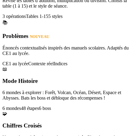
Révise tes tables d’addition, multiplication ou division. Choisis la
table (1 à 15) et le style de séance.
3 opérations
Tables 1-15
5 styles
📚
Problèmes
NOUVEAU
Énoncés contextualisés inspirés des manuels scolaires. Adaptés du
CE1 au lycée.
CE1 au lycée
Contexte réel
Indices
📖
Mode Histoire
6 mondes à explorer : Forêt, Volcan, Océan, Désert, Espace et
Abysses. Bats les boss et débloque des récompenses !
6 mondes
48 étapes
6 boss
🧩
Chiffres Croisés