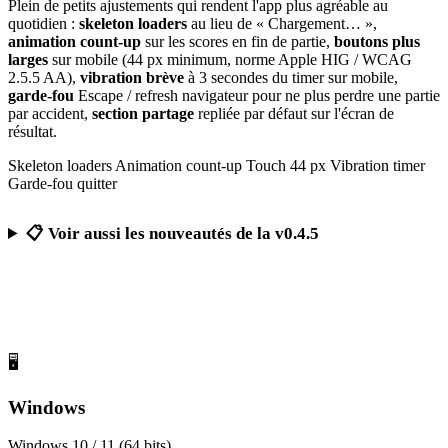
Plein de petits ajustements qui rendent l'app plus agréable au
quotidien :
skeleton loaders
au lieu de « Chargement… »,
animation count-up
sur les scores en fin de partie,
boutons plus
larges
sur mobile (44 px minimum, norme Apple HIG / WCAG
2.5.5 AA),
vibration brève
à 3 secondes du timer sur mobile,
garde-fou
Escape / refresh navigateur pour ne plus perdre une partie
par accident,
section partage
repliée par défaut sur l'écran de
résultat.
Skeleton loaders
Animation count-up
Touch 44 px
Vibration timer
Garde-fou quitter
📋 Voir aussi les nouveautés de la v0.4.5
Télécharger Calcul Mental Challenge
Gratuit, sans publicité, sans compte obligatoire
🖥️
Windows
Windows 10 / 11 (64 bits)