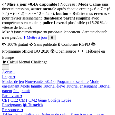
🌿
Mise à jour v0.4.6 disponible !
Nouveau :
Mode Calme
sans
timer ni pression,
astuce mentale
après chaque erreur (« 6 × 7 = (6
× 5) + (6 × 2) = 30 + 12 = 42 »),
bouton « Refaire mes erreurs »
pour réviser sereinement,
dashboard parent simplifié
avec
compétences en couleur,
police Lexend
plus lisible (+15-20 % de
vitesse de lecture).
Mise à jour automatique au prochain lancement. Aucune donnée
n'est perdue.
⬇️ Mettre à jour
✖
💸
100% gratuit
🚫
Sans publicité
🔒
Conforme RGPD
📚
Programme officiel BO 2020
🌍
Open source
🇪🇺
Hébergé en
Europe
🧠
Calcul Mental Challenge
☰
Accueil
Le jeu ▾
Modes de jeu
Nouveautés v0.4.6
Programme scolaire
Mode
enseignant
Mode famille
Tutoriel élève
Tutoriel enseignant
Tutoriel
parent
Jeu gratuit
Par niveau ▾
CE1
CE2
CM1
CM2
6ème
Collège
Lycée
Enseignants
📖 Tutoriels
Ressources ▾
Tables de multiplication
Astuces de calcul
Exercices par niveau