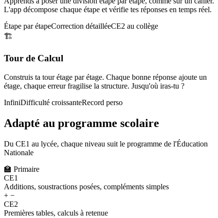
Apprends à poser une division étape par étape, comme sur un cahier.
L'app décompose chaque étape et vérifie tes réponses en temps réel.
Étape par étape
Correction détaillée
CE2 au collège
🏗️
Tour de Calcul
Construis ta tour étage par étage. Chaque bonne réponse ajoute un
étage, chaque erreur fragilise la structure. Jusqu'où iras-tu ?
Infini
Difficulté croissante
Record perso
Adapté au programme scolaire
Du CE1 au lycée, chaque niveau suit le programme de l'Éducation
Nationale
🏫
Primaire
CE1
Additions, soustractions posées, compléments simples
+ −
CE2
Premières tables, calculs à retenue