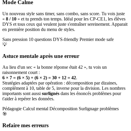
Mode Calme
Un nouveau style sans timer, sans combo, sans score. Tu vois juste
«
8 / 10
» et tu prends ton temps. Idéal pour les CP-CE1, les élèves
DYS et tous ceux qui veulent juste s'entraîner sereinement. Apparait
en première position du menu de styles.
Sans pression
10 questions
DYS-friendly
Premier mode safe
💡
Astuce mentale après une erreur
Au lieu d'un sec « la bonne réponse était 42 », tu vois un
raisonnement court :
6 × 7 = (6 × 5) + (6 × 2) = 30 + 12 = 42
.
Stratégies adaptées par opération : décomposition par dizaines,
complément à 10, table de 5, inverse pour la division. Les nombres
importants sont aussi
surlignés
dans les énoncés problèmes pour
t'aider à repérer les données.
Pédagogie
Calcul mental
Décomposition
Surlignage problèmes
🎯
Refaire mes erreurs