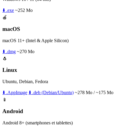
⬇️ .exe
~252 Mo
🍎
macOS
macOS 11+ (Intel & Apple Silicon)
⬇️ .dmg
~270 Mo
🐧
Linux
Ubuntu, Debian, Fedora
⬇️ .AppImage
⬇️ .deb (Debian/Ubuntu)
~278 Mo / ~175 Mo
📱
Android
Android 8+ (smartphones et tablettes)