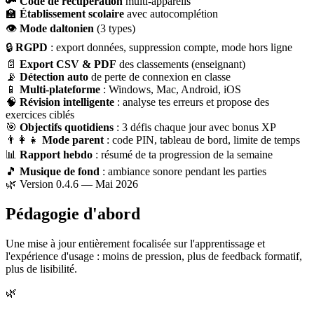
🔑
Code de récupération
multi-appareils
🏫
Établissement scolaire
avec autocomplétion
👁
Mode daltonien
(3 types)
🔒
RGPD
: export données, suppression compte, mode hors ligne
📄
Export CSV & PDF
des classements (enseignant)
📡
Détection auto
de perte de connexion en classe
📱
Multi-plateforme
: Windows, Mac, Android, iOS
🧠
Révision intelligente
: analyse tes erreurs et propose des
exercices ciblés
🎯
Objectifs quotidiens
: 3 défis chaque jour avec bonus XP
👨‍👩‍👧
Mode parent
: code PIN, tableau de bord, limite de temps
📊
Rapport hebdo
: résumé de ta progression de la semaine
🎵
Musique de fond
: ambiance sonore pendant les parties
🌿 Version 0.4.6 — Mai 2026
Pédagogie d'abord
Une mise à jour entièrement focalisée sur l'apprentissage et
l'expérience d'usage : moins de pression, plus de feedback formatif,
plus de lisibilité.
🌿