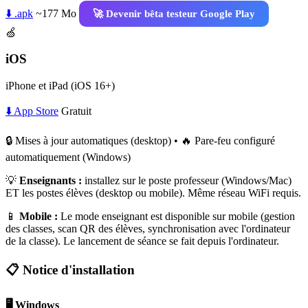
⬇️ .apk
~177 Mo
🚀 Devenir bêta testeur Google Play
🍏
iOS
iPhone et iPad (iOS 16+)
⬇️ App Store
Gratuit
🔒 Mises à jour automatiques (desktop) • 🔥 Pare-feu configuré
automatiquement (Windows)
💡
Enseignants :
installez sur le poste professeur (Windows/Mac)
ET les postes élèves (desktop ou mobile). Même réseau WiFi requis.
📱
Mobile :
Le mode enseignant est disponible sur mobile (gestion
des classes, scan QR des élèves, synchronisation avec l'ordinateur
de la classe). Le lancement de séance se fait depuis l'ordinateur.
📋 Notice d'installation
🖥️ Windows