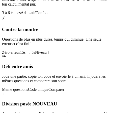
ton calcul mental pur.
3 à 6 étapes
Adaptatif
Combo
⚡
Contre-la-montre
Questions de plus en plus dures, temps qui diminue. Une seule
erreur et c'est fini !
Zéro erreur
15s → 5s
Niveau ↑
🎯
Défi entre amis
Joue une partie, copie ton code et envoie-le à un ami. Il jouera les
mêmes questions et comparera son score !
Même questions
Code unique
Comparer
÷
Division posée
NOUVEAU