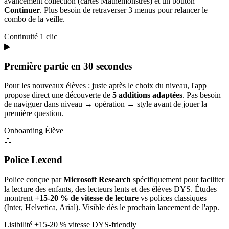
avancement collection (cartes Mathémonstres) et un bouton
Continuer
. Plus besoin de retraverser 3 menus pour relancer le
combo de la veille.
Continuité
1 clic
▶
Première partie en 30 secondes
Pour les nouveaux élèves : juste après le choix du niveau, l'app
propose direct une découverte de
5 additions adaptées
. Pas besoin
de naviguer dans niveau → opération → style avant de jouer la
première question.
Onboarding
Élève
📖
Police Lexend
Police conçue par
Microsoft Research
spécifiquement pour faciliter
la lecture des enfants, des lecteurs lents et des élèves DYS. Études
montrent
+15-20 % de vitesse de lecture
vs polices classiques
(Inter, Helvetica, Arial). Visible dès le prochain lancement de l'app.
Lisibilité
+15-20 % vitesse
DYS-friendly