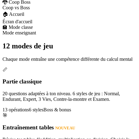
🐉 Coop Boss
Coop vs Boss
🏠 Accueil
Écran d'accueil
🏫 Mode classe
Mode enseignant
12 modes de jeu
Chaque mode entraîne une compétence différente du calcul mental
📏
Partie classique
20 questions adaptées à ton niveau. 6 styles de jeu : Normal,
Endurant, Expert, 3 Vies, Contre-la-montre et Examen.
13 opérations
6 styles
Boss & bonus
🎯
Entraînement tables
NOUVEAU