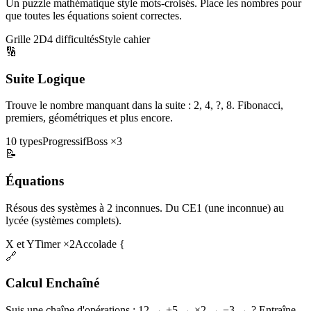
Un puzzle mathématique style mots-croisés. Place les nombres pour
que toutes les équations soient correctes.
Grille 2D
4 difficultés
Style cahier
🔢
Suite Logique
Trouve le nombre manquant dans la suite : 2, 4, ?, 8. Fibonacci,
premiers, géométriques et plus encore.
10 types
Progressif
Boss ×3
📝
Équations
Résous des systèmes à 2 inconnues. Du CE1 (une inconnue) au
lycée (systèmes complets).
X et Y
Timer ×2
Accolade {
🔗
Calcul Enchaîné
Suis une chaîne d'opérations : 12 → +5 → ×2 → −3 → ? Entraîne