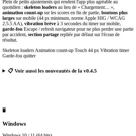
Plein de petits ajustements qui rendent l'app plus agréable au
quotidien :
skeleton loaders
au lieu de « Chargement… »,
animation count-up
sur les scores en fin de partie,
boutons plus
larges
sur mobile (44 px minimum, norme Apple HIG / WCAG
2.5.5 AA),
vibration brève
à 3 secondes du timer sur mobile,
garde-fou
Escape / refresh navigateur pour ne plus perdre une partie
par accident,
section partage
repliée par défaut sur l'écran de
résultat.
Skeleton loaders
Animation count-up
Touch 44 px
Vibration timer
Garde-fou quitter
📋 Voir aussi les nouveautés de la v0.4.5
Télécharger Calcul Mental Challenge
Gratuit, sans publicité, sans compte obligatoire
🖥️
Windows
Windows 10 / 11 (64 bits)