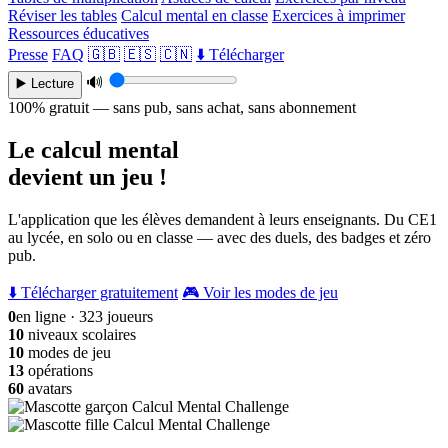
Réviser les tables
Calcul mental en classe
Exercices à imprimer
Ressources éducatives
Presse
FAQ
🇬🇧
🇪🇸
🇨🇳
⬇️ Télécharger
🔊
▶️ Lecture
100% gratuit — sans pub, sans achat, sans abonnement
Le calcul mental
devient un jeu !
L'application que les élèves demandent à leurs enseignants. Du CE1
au lycée, en solo ou en classe — avec des duels, des badges et zéro
pub.
⬇️ Télécharger gratuitement
🎮 Voir les modes de jeu
0
en ligne · 323 joueurs
10
niveaux scolaires
10
modes de jeu
13
opérations
60
avatars