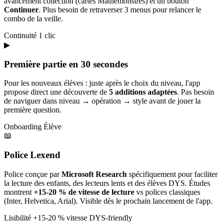
avancement collection (cartes Mathémonstres) et un bouton
Continuer
. Plus besoin de retraverser 3 menus pour relancer le
combo de la veille.
Continuité
1 clic
▶
Première partie en 30 secondes
Pour les nouveaux élèves : juste après le choix du niveau, l'app
propose direct une découverte de
5 additions adaptées
. Pas besoin
de naviguer dans niveau → opération → style avant de jouer la
première question.
Onboarding
Élève
📖
Police Lexend
Police conçue par
Microsoft Research
spécifiquement pour faciliter
la lecture des enfants, des lecteurs lents et des élèves DYS. Études
montrent
+15-20 % de vitesse de lecture
vs polices classiques
(Inter, Helvetica, Arial). Visible dès le prochain lancement de l'app.
Lisibilité
+15-20 % vitesse
DYS-friendly