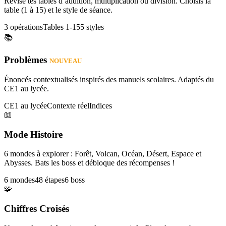
Révise tes tables d’addition, multiplication ou division. Choisis la
table (1 à 15) et le style de séance.
3 opérations
Tables 1-15
5 styles
📚
Problèmes
NOUVEAU
Énoncés contextualisés inspirés des manuels scolaires. Adaptés du
CE1 au lycée.
CE1 au lycée
Contexte réel
Indices
📖
Mode Histoire
6 mondes à explorer : Forêt, Volcan, Océan, Désert, Espace et
Abysses. Bats les boss et débloque des récompenses !
6 mondes
48 étapes
6 boss
🧩
Chiffres Croisés