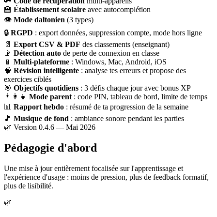
🔑
Code de récupération
multi-appareils
🏫
Établissement scolaire
avec autocomplétion
👁
Mode daltonien
(3 types)
🔒
RGPD
: export données, suppression compte, mode hors ligne
📄
Export CSV & PDF
des classements (enseignant)
📡
Détection auto
de perte de connexion en classe
📱
Multi-plateforme
: Windows, Mac, Android, iOS
🧠
Révision intelligente
: analyse tes erreurs et propose des
exercices ciblés
🎯
Objectifs quotidiens
: 3 défis chaque jour avec bonus XP
👨‍👩‍👧
Mode parent
: code PIN, tableau de bord, limite de temps
📊
Rapport hebdo
: résumé de ta progression de la semaine
🎵
Musique de fond
: ambiance sonore pendant les parties
🌿 Version 0.4.6 — Mai 2026
Pédagogie d'abord
Une mise à jour entièrement focalisée sur l'apprentissage et
l'expérience d'usage : moins de pression, plus de feedback formatif,
plus de lisibilité.
🌿