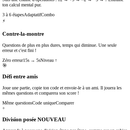
ton calcul mental pur.
3 à 6 étapes
Adaptatif
Combo
⚡
Contre-la-montre
Questions de plus en plus dures, temps qui diminue. Une seule
erreur et c'est fini !
Zéro erreur
15s → 5s
Niveau ↑
🎯
Défi entre amis
Joue une partie, copie ton code et envoie-le à un ami. Il jouera les
mêmes questions et comparera son score !
Même questions
Code unique
Comparer
÷
Division posée
NOUVEAU