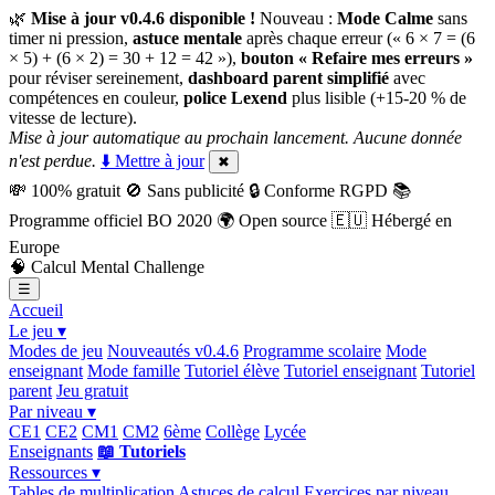
🌿
Mise à jour v0.4.6 disponible !
Nouveau :
Mode Calme
sans
timer ni pression,
astuce mentale
après chaque erreur (« 6 × 7 = (6
× 5) + (6 × 2) = 30 + 12 = 42 »),
bouton « Refaire mes erreurs »
pour réviser sereinement,
dashboard parent simplifié
avec
compétences en couleur,
police Lexend
plus lisible (+15-20 % de
vitesse de lecture).
Mise à jour automatique au prochain lancement. Aucune donnée
n'est perdue.
⬇️ Mettre à jour
✖
💸
100% gratuit
🚫
Sans publicité
🔒
Conforme RGPD
📚
Programme officiel BO 2020
🌍
Open source
🇪🇺
Hébergé en
Europe
🧠
Calcul Mental Challenge
☰
Accueil
Le jeu ▾
Modes de jeu
Nouveautés v0.4.6
Programme scolaire
Mode
enseignant
Mode famille
Tutoriel élève
Tutoriel enseignant
Tutoriel
parent
Jeu gratuit
Par niveau ▾
CE1
CE2
CM1
CM2
6ème
Collège
Lycée
Enseignants
📖 Tutoriels
Ressources ▾
Tables de multiplication
Astuces de calcul
Exercices par niveau