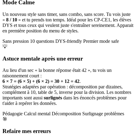
Mode Calme
Un nouveau style sans timer, sans combo, sans score. Tu vois juste
«
8 / 10
» et tu prends ton temps. Idéal pour les CP-CE1, les élèves
DYS et tous ceux qui veulent juste s'entraîner sereinement. Apparait
en première position du menu de styles.
Sans pression
10 questions
DYS-friendly
Premier mode safe
💡
Astuce mentale après une erreur
Au lieu d'un sec « la bonne réponse était 42 », tu vois un
raisonnement court :
6 × 7 = (6 × 5) + (6 × 2) = 30 + 12 = 42
.
Stratégies adaptées par opération : décomposition par dizaines,
complément à 10, table de 5, inverse pour la division. Les nombres
importants sont aussi
surlignés
dans les énoncés problèmes pour
t'aider à repérer les données.
Pédagogie
Calcul mental
Décomposition
Surlignage problèmes
🎯
Refaire mes erreurs