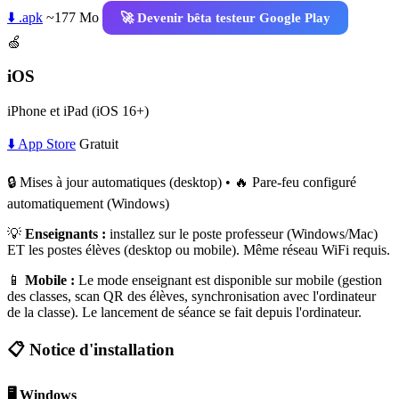
⬇️ .apk
~177 Mo
🚀 Devenir bêta testeur Google Play
🍏
iOS
iPhone et iPad (iOS 16+)
⬇️ App Store
Gratuit
🔒 Mises à jour automatiques (desktop) • 🔥 Pare-feu configuré
automatiquement (Windows)
💡
Enseignants :
installez sur le poste professeur (Windows/Mac)
ET les postes élèves (desktop ou mobile). Même réseau WiFi requis.
📱
Mobile :
Le mode enseignant est disponible sur mobile (gestion
des classes, scan QR des élèves, synchronisation avec l'ordinateur
de la classe). Le lancement de séance se fait depuis l'ordinateur.
📋 Notice d'installation
🖥️ Windows