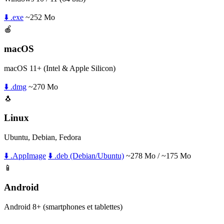
⬇️ .exe
~252 Mo
🍎
macOS
macOS 11+ (Intel & Apple Silicon)
⬇️ .dmg
~270 Mo
🐧
Linux
Ubuntu, Debian, Fedora
⬇️ .AppImage
⬇️ .deb (Debian/Ubuntu)
~278 Mo / ~175 Mo
📱
Android
Android 8+ (smartphones et tablettes)