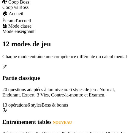
🐉 Coop Boss
Coop vs Boss
🏠 Accueil
Écran d'accueil
🏫 Mode classe
Mode enseignant
12 modes de jeu
Chaque mode entraîne une compétence différente du calcul mental
📏
Partie classique
20 questions adaptées à ton niveau. 6 styles de jeu : Normal,
Endurant, Expert, 3 Vies, Contre-la-montre et Examen.
13 opérations
6 styles
Boss & bonus
🎯
Entraînement tables
NOUVEAU