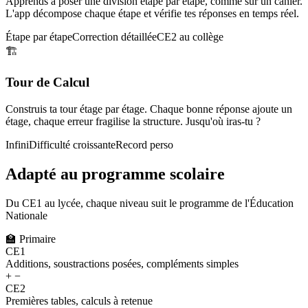
Apprends à poser une division étape par étape, comme sur un cahier.
L'app décompose chaque étape et vérifie tes réponses en temps réel.
Étape par étape
Correction détaillée
CE2 au collège
🏗️
Tour de Calcul
Construis ta tour étage par étage. Chaque bonne réponse ajoute un
étage, chaque erreur fragilise la structure. Jusqu'où iras-tu ?
Infini
Difficulté croissante
Record perso
Adapté au programme scolaire
Du CE1 au lycée, chaque niveau suit le programme de l'Éducation
Nationale
🏫
Primaire
CE1
Additions, soustractions posées, compléments simples
+ −
CE2
Premières tables, calculs à retenue