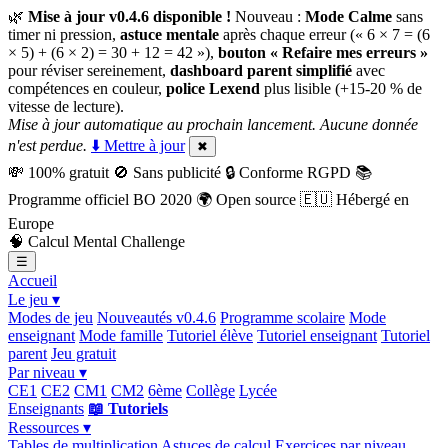
🌿
Mise à jour v0.4.6 disponible !
Nouveau :
Mode Calme
sans
timer ni pression,
astuce mentale
après chaque erreur (« 6 × 7 = (6
× 5) + (6 × 2) = 30 + 12 = 42 »),
bouton « Refaire mes erreurs »
pour réviser sereinement,
dashboard parent simplifié
avec
compétences en couleur,
police Lexend
plus lisible (+15-20 % de
vitesse de lecture).
Mise à jour automatique au prochain lancement. Aucune donnée
n'est perdue.
⬇️ Mettre à jour
✖
💸
100% gratuit
🚫
Sans publicité
🔒
Conforme RGPD
📚
Programme officiel BO 2020
🌍
Open source
🇪🇺
Hébergé en
Europe
🧠
Calcul Mental Challenge
☰
Accueil
Le jeu ▾
Modes de jeu
Nouveautés v0.4.6
Programme scolaire
Mode
enseignant
Mode famille
Tutoriel élève
Tutoriel enseignant
Tutoriel
parent
Jeu gratuit
Par niveau ▾
CE1
CE2
CM1
CM2
6ème
Collège
Lycée
Enseignants
📖 Tutoriels
Ressources ▾
Tables de multiplication
Astuces de calcul
Exercices par niveau