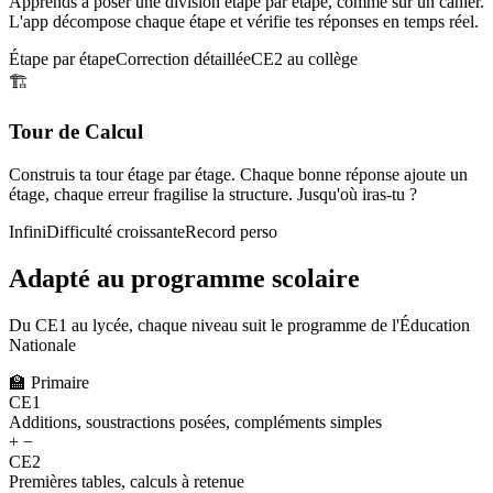
Apprends à poser une division étape par étape, comme sur un cahier.
L'app décompose chaque étape et vérifie tes réponses en temps réel.
Étape par étape
Correction détaillée
CE2 au collège
🏗️
Tour de Calcul
Construis ta tour étage par étage. Chaque bonne réponse ajoute un
étage, chaque erreur fragilise la structure. Jusqu'où iras-tu ?
Infini
Difficulté croissante
Record perso
Adapté au programme scolaire
Du CE1 au lycée, chaque niveau suit le programme de l'Éducation
Nationale
🏫
Primaire
CE1
Additions, soustractions posées, compléments simples
+ −
CE2
Premières tables, calculs à retenue