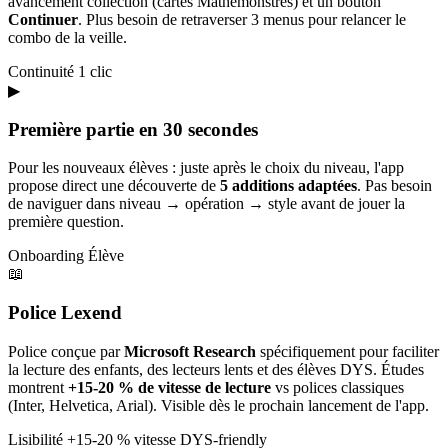
avancement collection (cartes Mathémonstres) et un bouton
Continuer
. Plus besoin de retraverser 3 menus pour relancer le
combo de la veille.
Continuité
1 clic
▶
Première partie en 30 secondes
Pour les nouveaux élèves : juste après le choix du niveau, l'app
propose direct une découverte de
5 additions adaptées
. Pas besoin
de naviguer dans niveau → opération → style avant de jouer la
première question.
Onboarding
Élève
📖
Police Lexend
Police conçue par
Microsoft Research
spécifiquement pour faciliter
la lecture des enfants, des lecteurs lents et des élèves DYS. Études
montrent
+15-20 % de vitesse de lecture
vs polices classiques
(Inter, Helvetica, Arial). Visible dès le prochain lancement de l'app.
Lisibilité
+15-20 % vitesse
DYS-friendly