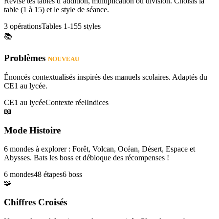
Révise tes tables d’addition, multiplication ou division. Choisis la
table (1 à 15) et le style de séance.
3 opérations
Tables 1-15
5 styles
📚
Problèmes
NOUVEAU
Énoncés contextualisés inspirés des manuels scolaires. Adaptés du
CE1 au lycée.
CE1 au lycée
Contexte réel
Indices
📖
Mode Histoire
6 mondes à explorer : Forêt, Volcan, Océan, Désert, Espace et
Abysses. Bats les boss et débloque des récompenses !
6 mondes
48 étapes
6 boss
🧩
Chiffres Croisés