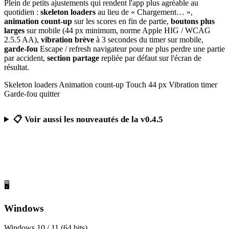
Plein de petits ajustements qui rendent l'app plus agréable au
quotidien :
skeleton loaders
au lieu de « Chargement… »,
animation count-up
sur les scores en fin de partie,
boutons plus
larges
sur mobile (44 px minimum, norme Apple HIG / WCAG
2.5.5 AA),
vibration brève
à 3 secondes du timer sur mobile,
garde-fou
Escape / refresh navigateur pour ne plus perdre une partie
par accident,
section partage
repliée par défaut sur l'écran de
résultat.
Skeleton loaders
Animation count-up
Touch 44 px
Vibration timer
Garde-fou quitter
📋 Voir aussi les nouveautés de la v0.4.5
Télécharger Calcul Mental Challenge
Gratuit, sans publicité, sans compte obligatoire
🖥️
Windows
Windows 10 / 11 (64 bits)