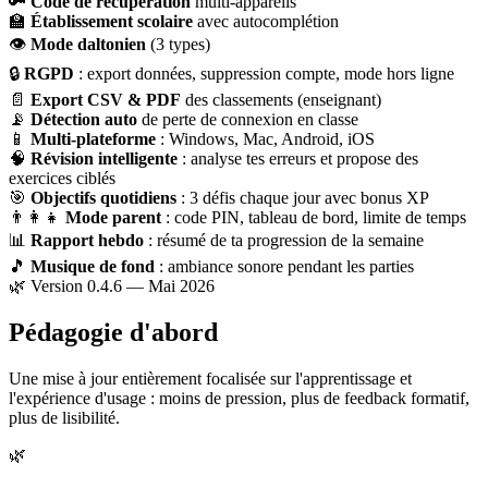
🔑
Code de récupération
multi-appareils
🏫
Établissement scolaire
avec autocomplétion
👁
Mode daltonien
(3 types)
🔒
RGPD
: export données, suppression compte, mode hors ligne
📄
Export CSV & PDF
des classements (enseignant)
📡
Détection auto
de perte de connexion en classe
📱
Multi-plateforme
: Windows, Mac, Android, iOS
🧠
Révision intelligente
: analyse tes erreurs et propose des
exercices ciblés
🎯
Objectifs quotidiens
: 3 défis chaque jour avec bonus XP
👨‍👩‍👧
Mode parent
: code PIN, tableau de bord, limite de temps
📊
Rapport hebdo
: résumé de ta progression de la semaine
🎵
Musique de fond
: ambiance sonore pendant les parties
🌿 Version 0.4.6 — Mai 2026
Pédagogie d'abord
Une mise à jour entièrement focalisée sur l'apprentissage et
l'expérience d'usage : moins de pression, plus de feedback formatif,
plus de lisibilité.
🌿