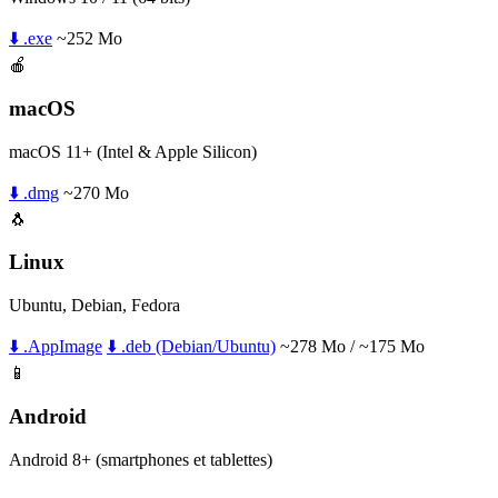
⬇️ .exe
~252 Mo
🍎
macOS
macOS 11+ (Intel & Apple Silicon)
⬇️ .dmg
~270 Mo
🐧
Linux
Ubuntu, Debian, Fedora
⬇️ .AppImage
⬇️ .deb (Debian/Ubuntu)
~278 Mo / ~175 Mo
📱
Android
Android 8+ (smartphones et tablettes)