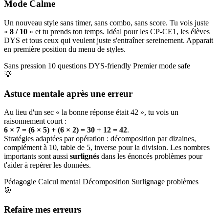
Mode Calme
Un nouveau style sans timer, sans combo, sans score. Tu vois juste
«
8 / 10
» et tu prends ton temps. Idéal pour les CP-CE1, les élèves
DYS et tous ceux qui veulent juste s'entraîner sereinement. Apparait
en première position du menu de styles.
Sans pression
10 questions
DYS-friendly
Premier mode safe
💡
Astuce mentale après une erreur
Au lieu d'un sec « la bonne réponse était 42 », tu vois un
raisonnement court :
6 × 7 = (6 × 5) + (6 × 2) = 30 + 12 = 42
.
Stratégies adaptées par opération : décomposition par dizaines,
complément à 10, table de 5, inverse pour la division. Les nombres
importants sont aussi
surlignés
dans les énoncés problèmes pour
t'aider à repérer les données.
Pédagogie
Calcul mental
Décomposition
Surlignage problèmes
🎯
Refaire mes erreurs