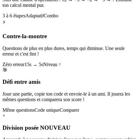
ton calcul mental pur.
3 à 6 étapes
Adaptatif
Combo
⚡
Contre-la-montre
Questions de plus en plus dures, temps qui diminue. Une seule
erreur et c'est fini !
Zéro erreur
15s → 5s
Niveau ↑
🎯
Défi entre amis
Joue une partie, copie ton code et envoie-le à un ami. Il jouera les
mêmes questions et comparera son score !
Même questions
Code unique
Comparer
÷
Division posée
NOUVEAU