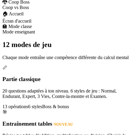
🐉 Coop Boss
Coop vs Boss
🏠 Accueil
Écran d'accueil
🏫 Mode classe
Mode enseignant
12 modes de jeu
Chaque mode entraîne une compétence différente du calcul mental
📏
Partie classique
20 questions adaptées à ton niveau. 6 styles de jeu : Normal,
Endurant, Expert, 3 Vies, Contre-la-montre et Examen.
13 opérations
6 styles
Boss & bonus
🎯
Entraînement tables
NOUVEAU