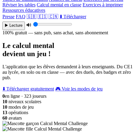
Réviser les tables
Calcul mental en classe
Exercices à imprimer
Ressources éducatives
Presse
FAQ
🇬🇧
🇪🇸
🇨🇳
⬇️ Télécharger
🔊
▶️ Lecture
100% gratuit — sans pub, sans achat, sans abonnement
Le calcul mental
devient un jeu !
L'application que les élèves demandent à leurs enseignants. Du CE1
au lycée, en solo ou en classe — avec des duels, des badges et zéro
pub.
⬇️ Télécharger gratuitement
🎮 Voir les modes de jeu
0
en ligne · 323 joueurs
10
niveaux scolaires
10
modes de jeu
13
opérations
60
avatars