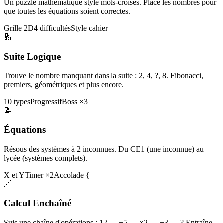
Un puzzle mathématique style mots-croisés. Place les nombres pour
que toutes les équations soient correctes.
Grille 2D
4 difficultés
Style cahier
🔢
Suite Logique
Trouve le nombre manquant dans la suite : 2, 4, ?, 8. Fibonacci,
premiers, géométriques et plus encore.
10 types
Progressif
Boss ×3
📝
Équations
Résous des systèmes à 2 inconnues. Du CE1 (une inconnue) au
lycée (systèmes complets).
X et Y
Timer ×2
Accolade {
🔗
Calcul Enchaîné
Suis une chaîne d'opérations : 12 → +5 → ×2 → −3 → ? Entraîne