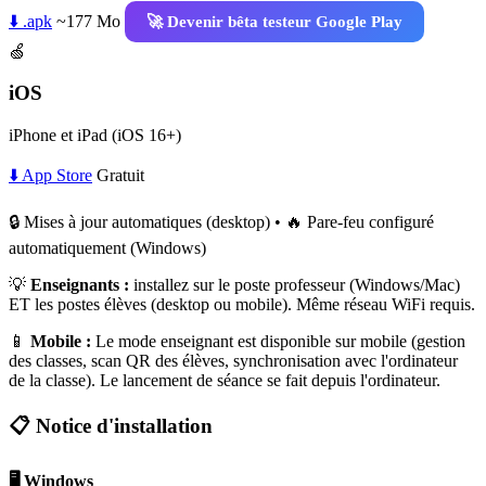
⬇️ .apk
~177 Mo
🚀 Devenir bêta testeur Google Play
🍏
iOS
iPhone et iPad (iOS 16+)
⬇️ App Store
Gratuit
🔒 Mises à jour automatiques (desktop) • 🔥 Pare-feu configuré
automatiquement (Windows)
💡
Enseignants :
installez sur le poste professeur (Windows/Mac)
ET les postes élèves (desktop ou mobile). Même réseau WiFi requis.
📱
Mobile :
Le mode enseignant est disponible sur mobile (gestion
des classes, scan QR des élèves, synchronisation avec l'ordinateur
de la classe). Le lancement de séance se fait depuis l'ordinateur.
📋 Notice d'installation
🖥️ Windows