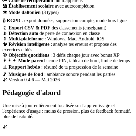
🔑
Code de récupération
multi-appareils
🏫
Établissement scolaire
avec autocomplétion
👁
Mode daltonien
(3 types)
🔒
RGPD
: export données, suppression compte, mode hors ligne
📄
Export CSV & PDF
des classements (enseignant)
📡
Détection auto
de perte de connexion en classe
📱
Multi-plateforme
: Windows, Mac, Android, iOS
🧠
Révision intelligente
: analyse tes erreurs et propose des
exercices ciblés
🎯
Objectifs quotidiens
: 3 défis chaque jour avec bonus XP
👨‍👩‍👧
Mode parent
: code PIN, tableau de bord, limite de temps
📊
Rapport hebdo
: résumé de ta progression de la semaine
🎵
Musique de fond
: ambiance sonore pendant les parties
🌿 Version 0.4.6 — Mai 2026
Pédagogie d'abord
Une mise à jour entièrement focalisée sur l'apprentissage et
l'expérience d'usage : moins de pression, plus de feedback formatif,
plus de lisibilité.
🌿