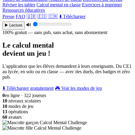
Réviser les tables
Calcul mental en classe
Exercices à imprimer
Ressources éducatives
Presse
FAQ
🇬🇧
🇪🇸
🇨🇳
⬇️ Télécharger
🔊
▶️ Lecture
100% gratuit — sans pub, sans achat, sans abonnement
Le calcul mental
devient un jeu !
L'application que les élèves demandent à leurs enseignants. Du CE1
au lycée, en solo ou en classe — avec des duels, des badges et zéro
pub.
⬇️ Télécharger gratuitement
🎮 Voir les modes de jeu
0
en ligne · 322 joueurs
10
niveaux scolaires
10
modes de jeu
13
opérations
60
avatars