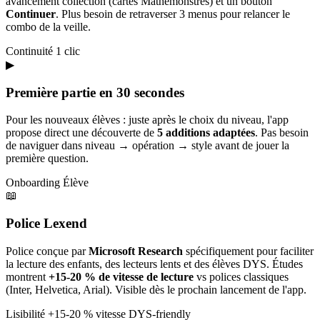
avancement collection (cartes Mathémonstres) et un bouton
Continuer
. Plus besoin de retraverser 3 menus pour relancer le
combo de la veille.
Continuité
1 clic
▶
Première partie en 30 secondes
Pour les nouveaux élèves : juste après le choix du niveau, l'app
propose direct une découverte de
5 additions adaptées
. Pas besoin
de naviguer dans niveau → opération → style avant de jouer la
première question.
Onboarding
Élève
📖
Police Lexend
Police conçue par
Microsoft Research
spécifiquement pour faciliter
la lecture des enfants, des lecteurs lents et des élèves DYS. Études
montrent
+15-20 % de vitesse de lecture
vs polices classiques
(Inter, Helvetica, Arial). Visible dès le prochain lancement de l'app.
Lisibilité
+15-20 % vitesse
DYS-friendly