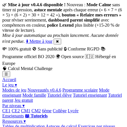
🌿
Mise à jour v0.4.6 disponible !
Nouveau :
Mode Calme
sans
timer ni pression,
astuce mentale
après chaque erreur (« 6 × 7 = (6
× 5) + (6 × 2) = 30 + 12 = 42 »),
bouton « Refaire mes erreurs »
pour réviser sereinement,
dashboard parent simplifié
avec
compétences en couleur,
police Lexend
plus lisible (+15-20 % de
vitesse de lecture).
Mise à jour automatique au prochain lancement. Aucune donnée
n'est perdue.
⬇️ Mettre à jour
✖
💸
100% gratuit
🚫
Sans publicité
🔒
Conforme RGPD
📚
Programme officiel BO 2020
🌍
Open source
🇪🇺
Hébergé en
Europe
🧠
Calcul Mental Challenge
☰
Accueil
Le jeu ▾
Modes de jeu
Nouveautés v0.4.6
Programme scolaire
Mode
enseignant
Mode famille
Tutoriel élève
Tutoriel enseignant
Tutoriel
parent
Jeu gratuit
Par niveau ▾
CE1
CE2
CM1
CM2
6ème
Collège
Lycée
Enseignants
📖 Tutoriels
Ressources ▾
Tables de multiplication
Astuces de calcul
Exercices par niveau