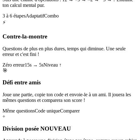
ton calcul mental pur.
3 à 6 étapes
Adaptatif
Combo
⚡
Contre-la-montre
Questions de plus en plus dures, temps qui diminue. Une seule
erreur et c'est fini !
Zéro erreur
15s → 5s
Niveau ↑
🎯
Défi entre amis
Joue une partie, copie ton code et envoie-le à un ami. Il jouera les
mêmes questions et comparera son score !
Même questions
Code unique
Comparer
÷
Division posée
NOUVEAU