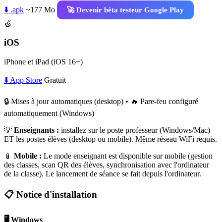
⬇️ .apk
~177 Mo
🚀 Devenir bêta testeur Google Play
🍏
iOS
iPhone et iPad (iOS 16+)
⬇️ App Store
Gratuit
🔒 Mises à jour automatiques (desktop) • 🔥 Pare-feu configuré
automatiquement (Windows)
💡
Enseignants :
installez sur le poste professeur (Windows/Mac)
ET les postes élèves (desktop ou mobile). Même réseau WiFi requis.
📱
Mobile :
Le mode enseignant est disponible sur mobile (gestion
des classes, scan QR des élèves, synchronisation avec l'ordinateur
de la classe). Le lancement de séance se fait depuis l'ordinateur.
📋 Notice d'installation
🖥️ Windows