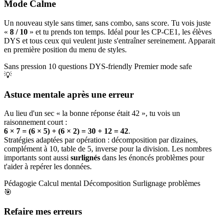
Mode Calme
Un nouveau style sans timer, sans combo, sans score. Tu vois juste
«
8 / 10
» et tu prends ton temps. Idéal pour les CP-CE1, les élèves
DYS et tous ceux qui veulent juste s'entraîner sereinement. Apparait
en première position du menu de styles.
Sans pression
10 questions
DYS-friendly
Premier mode safe
💡
Astuce mentale après une erreur
Au lieu d'un sec « la bonne réponse était 42 », tu vois un
raisonnement court :
6 × 7 = (6 × 5) + (6 × 2) = 30 + 12 = 42
.
Stratégies adaptées par opération : décomposition par dizaines,
complément à 10, table de 5, inverse pour la division. Les nombres
importants sont aussi
surlignés
dans les énoncés problèmes pour
t'aider à repérer les données.
Pédagogie
Calcul mental
Décomposition
Surlignage problèmes
🎯
Refaire mes erreurs