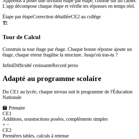
Apprends à poser une division étape par étape, comme sur un cahier.
L'app décompose chaque étape et vérifie tes réponses en temps réel.
Étape par étape
Correction détaillée
CE2 au collège
🏗️
Tour de Calcul
Construis ta tour étage par étage. Chaque bonne réponse ajoute un
étage, chaque erreur fragilise la structure. Jusqu'où iras-tu ?
Infini
Difficulté croissante
Record perso
Adapté au programme scolaire
Du CE1 au lycée, chaque niveau suit le programme de l'Éducation
Nationale
🏫
Primaire
CE1
Additions, soustractions posées, compléments simples
+ −
CE2
Premières tables, calculs à retenue