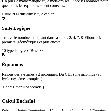
Un puzzle mathématique style mots-croisés. Place les nombres pour
que toutes les équations soient correctes.
Grille 2D
4 difficultés
Style cahier
🔢
Suite Logique
Trouve le nombre manquant dans la suite : 2, 4, ?, 8. Fibonacci,
premiers, géométriques et plus encore.
10 types
Progressif
Boss ×3
📝
Équations
Résous des systèmes à 2 inconnues. Du CE1 (une inconnue) au
lycée (systèmes complets).
X et Y
Timer ×2
Accolade {
🔗
Calcul Enchaîné
Suis une chaîne d'opérations : 12 → +5 → ×2 → −3 → ? Entraîne