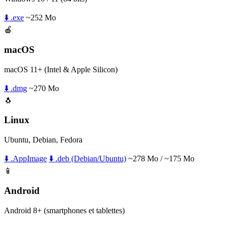
⬇️ .exe
~252 Mo
🍎
macOS
macOS 11+ (Intel & Apple Silicon)
⬇️ .dmg
~270 Mo
🐧
Linux
Ubuntu, Debian, Fedora
⬇️ .AppImage
⬇️ .deb (Debian/Ubuntu)
~278 Mo / ~175 Mo
📱
Android
Android 8+ (smartphones et tablettes)