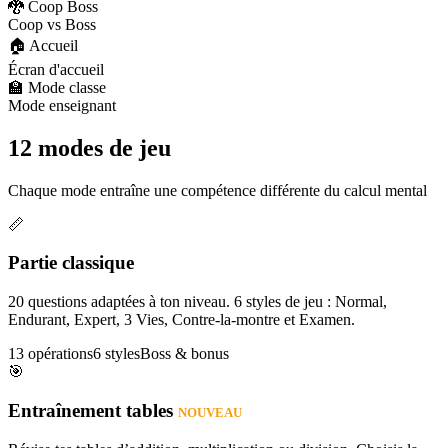
🐉 Coop Boss
Coop vs Boss
🏠 Accueil
Écran d'accueil
🏫 Mode classe
Mode enseignant
12 modes de jeu
Chaque mode entraîne une compétence différente du calcul mental
📏
Partie classique
20 questions adaptées à ton niveau. 6 styles de jeu : Normal,
Endurant, Expert, 3 Vies, Contre-la-montre et Examen.
13 opérations
6 styles
Boss & bonus
🎯
Entraînement tables
NOUVEAU