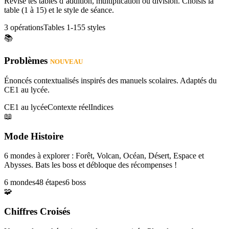
Révise tes tables d’addition, multiplication ou division. Choisis la
table (1 à 15) et le style de séance.
3 opérations
Tables 1-15
5 styles
📚
Problèmes
NOUVEAU
Énoncés contextualisés inspirés des manuels scolaires. Adaptés du
CE1 au lycée.
CE1 au lycée
Contexte réel
Indices
📖
Mode Histoire
6 mondes à explorer : Forêt, Volcan, Océan, Désert, Espace et
Abysses. Bats les boss et débloque des récompenses !
6 mondes
48 étapes
6 boss
🧩
Chiffres Croisés