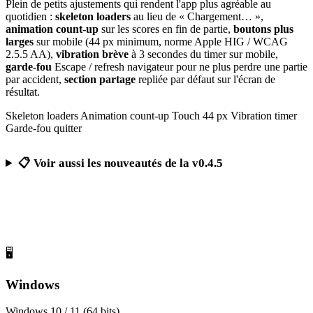
Plein de petits ajustements qui rendent l'app plus agréable au
quotidien :
skeleton loaders
au lieu de « Chargement… »,
animation count-up
sur les scores en fin de partie,
boutons plus
larges
sur mobile (44 px minimum, norme Apple HIG / WCAG
2.5.5 AA),
vibration brève
à 3 secondes du timer sur mobile,
garde-fou
Escape / refresh navigateur pour ne plus perdre une partie
par accident,
section partage
repliée par défaut sur l'écran de
résultat.
Skeleton loaders
Animation count-up
Touch 44 px
Vibration timer
Garde-fou quitter
📋 Voir aussi les nouveautés de la v0.4.5
Télécharger Calcul Mental Challenge
Gratuit, sans publicité, sans compte obligatoire
🖥️
Windows
Windows 10 / 11 (64 bits)