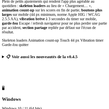
Plein de petits ajustements qui rendent l'app plus agréable au
quotidien :
skeleton loaders
au lieu de « Chargement… »,
animation count-up
sur les scores en fin de partie,
boutons plus
larges
sur mobile (44 px minimum, norme Apple HIG / WCAG
2.5.5 AA),
vibration brève
à 3 secondes du timer sur mobile,
garde-fou
Escape / refresh navigateur pour ne plus perdre une partie
par accident,
section partage
repliée par défaut sur l'écran de
résultat.
Skeleton loaders
Animation count-up
Touch 44 px
Vibration timer
Garde-fou quitter
📋 Voir aussi les nouveautés de la v0.4.5
Télécharger Calcul Mental Challenge
Gratuit, sans publicité, sans compte obligatoire
🖥️
Windows
Windows 10 / 11 (64 bits)