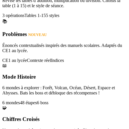
Révise tes tables d’addition, multiplication ou division. Choisis la
table (1 à 15) et le style de séance.
3 opérations
Tables 1-15
5 styles
📚
Problèmes
NOUVEAU
Énoncés contextualisés inspirés des manuels scolaires. Adaptés du
CE1 au lycée.
CE1 au lycée
Contexte réel
Indices
📖
Mode Histoire
6 mondes à explorer : Forêt, Volcan, Océan, Désert, Espace et
Abysses. Bats les boss et débloque des récompenses !
6 mondes
48 étapes
6 boss
🧩
Chiffres Croisés