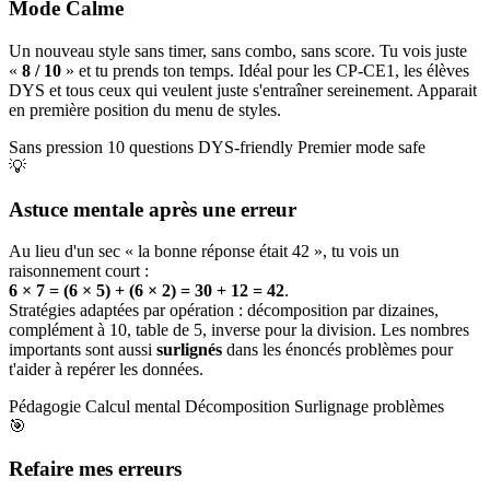
Mode Calme
Un nouveau style sans timer, sans combo, sans score. Tu vois juste
«
8 / 10
» et tu prends ton temps. Idéal pour les CP-CE1, les élèves
DYS et tous ceux qui veulent juste s'entraîner sereinement. Apparait
en première position du menu de styles.
Sans pression
10 questions
DYS-friendly
Premier mode safe
💡
Astuce mentale après une erreur
Au lieu d'un sec « la bonne réponse était 42 », tu vois un
raisonnement court :
6 × 7 = (6 × 5) + (6 × 2) = 30 + 12 = 42
.
Stratégies adaptées par opération : décomposition par dizaines,
complément à 10, table de 5, inverse pour la division. Les nombres
importants sont aussi
surlignés
dans les énoncés problèmes pour
t'aider à repérer les données.
Pédagogie
Calcul mental
Décomposition
Surlignage problèmes
🎯
Refaire mes erreurs