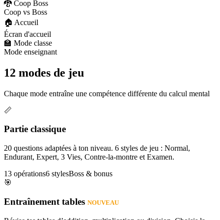
🐉 Coop Boss
Coop vs Boss
🏠 Accueil
Écran d'accueil
🏫 Mode classe
Mode enseignant
12 modes de jeu
Chaque mode entraîne une compétence différente du calcul mental
📏
Partie classique
20 questions adaptées à ton niveau. 6 styles de jeu : Normal,
Endurant, Expert, 3 Vies, Contre-la-montre et Examen.
13 opérations
6 styles
Boss & bonus
🎯
Entraînement tables
NOUVEAU