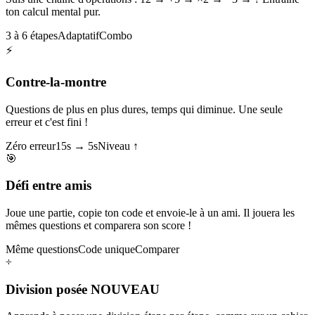
ton calcul mental pur.
3 à 6 étapes
Adaptatif
Combo
⚡
Contre-la-montre
Questions de plus en plus dures, temps qui diminue. Une seule
erreur et c'est fini !
Zéro erreur
15s → 5s
Niveau ↑
🎯
Défi entre amis
Joue une partie, copie ton code et envoie-le à un ami. Il jouera les
mêmes questions et comparera son score !
Même questions
Code unique
Comparer
÷
Division posée
NOUVEAU