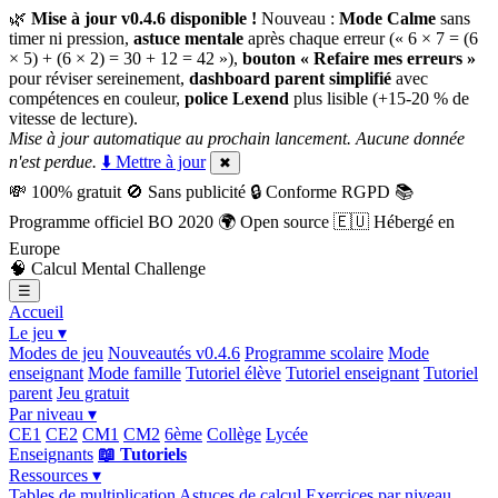
🌿
Mise à jour v0.4.6 disponible !
Nouveau :
Mode Calme
sans
timer ni pression,
astuce mentale
après chaque erreur (« 6 × 7 = (6
× 5) + (6 × 2) = 30 + 12 = 42 »),
bouton « Refaire mes erreurs »
pour réviser sereinement,
dashboard parent simplifié
avec
compétences en couleur,
police Lexend
plus lisible (+15-20 % de
vitesse de lecture).
Mise à jour automatique au prochain lancement. Aucune donnée
n'est perdue.
⬇️ Mettre à jour
✖
💸
100% gratuit
🚫
Sans publicité
🔒
Conforme RGPD
📚
Programme officiel BO 2020
🌍
Open source
🇪🇺
Hébergé en
Europe
🧠
Calcul Mental Challenge
☰
Accueil
Le jeu ▾
Modes de jeu
Nouveautés v0.4.6
Programme scolaire
Mode
enseignant
Mode famille
Tutoriel élève
Tutoriel enseignant
Tutoriel
parent
Jeu gratuit
Par niveau ▾
CE1
CE2
CM1
CM2
6ème
Collège
Lycée
Enseignants
📖 Tutoriels
Ressources ▾
Tables de multiplication
Astuces de calcul
Exercices par niveau