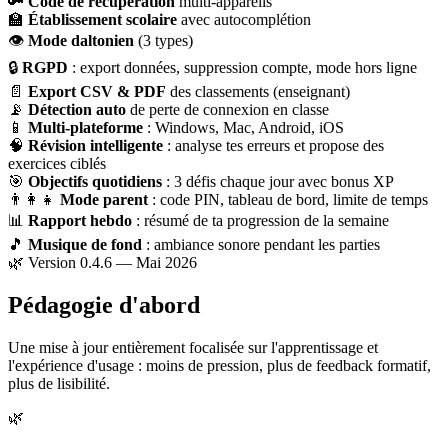
🔑
Code de récupération
multi-appareils
🏫
Établissement scolaire
avec autocomplétion
👁
Mode daltonien
(3 types)
🔒
RGPD
: export données, suppression compte, mode hors ligne
📄
Export CSV & PDF
des classements (enseignant)
📡
Détection auto
de perte de connexion en classe
📱
Multi-plateforme
: Windows, Mac, Android, iOS
🧠
Révision intelligente
: analyse tes erreurs et propose des
exercices ciblés
🎯
Objectifs quotidiens
: 3 défis chaque jour avec bonus XP
👨‍👩‍👧
Mode parent
: code PIN, tableau de bord, limite de temps
📊
Rapport hebdo
: résumé de ta progression de la semaine
🎵
Musique de fond
: ambiance sonore pendant les parties
🌿 Version 0.4.6 — Mai 2026
Pédagogie d'abord
Une mise à jour entièrement focalisée sur l'apprentissage et
l'expérience d'usage : moins de pression, plus de feedback formatif,
plus de lisibilité.
🌿