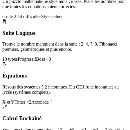
Un puzzle mathématique style mots-croisés. Place les nombres pour
que toutes les équations soient correctes.
Grille 2D
4 difficultés
Style cahier
🔢
Suite Logique
Trouve le nombre manquant dans la suite : 2, 4, ?, 8. Fibonacci,
premiers, géométriques et plus encore.
10 types
Progressif
Boss ×3
📝
Équations
Résous des systèmes à 2 inconnues. Du CE1 (une inconnue) au
lycée (systèmes complets).
X et Y
Timer ×2
Accolade {
🔗
Calcul Enchaîné
Suis une chaîne d'opérations : 12 → +5 → ×2 → −3 → ? Entraîne