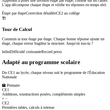
Apprends à poser une division étape par étape, comme sur un cahier.
L'app décompose chaque étape et vérifie tes réponses en temps réel.
Étape par étape
Correction détaillée
CE2 au collège
🏗️
Tour de Calcul
Construis ta tour étage par étage. Chaque bonne réponse ajoute un
étage, chaque erreur fragilise la structure. Jusqu'où iras-tu ?
Infini
Difficulté croissante
Record perso
Adapté au programme scolaire
Du CE1 au lycée, chaque niveau suit le programme de l'Éducation
Nationale
🏫
Primaire
CE1
Additions, soustractions posées, compléments simples
+ −
CE2
Premières tables, calculs à retenue