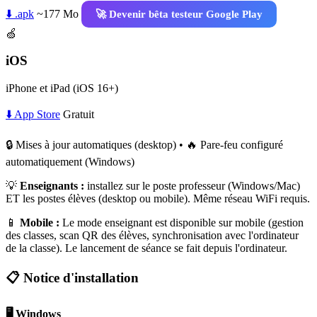
⬇️ .apk
~177 Mo
🚀 Devenir bêta testeur Google Play
🍏
iOS
iPhone et iPad (iOS 16+)
⬇️ App Store
Gratuit
🔒 Mises à jour automatiques (desktop) • 🔥 Pare-feu configuré
automatiquement (Windows)
💡
Enseignants :
installez sur le poste professeur (Windows/Mac)
ET les postes élèves (desktop ou mobile). Même réseau WiFi requis.
📱
Mobile :
Le mode enseignant est disponible sur mobile (gestion
des classes, scan QR des élèves, synchronisation avec l'ordinateur
de la classe). Le lancement de séance se fait depuis l'ordinateur.
📋 Notice d'installation
🖥️ Windows