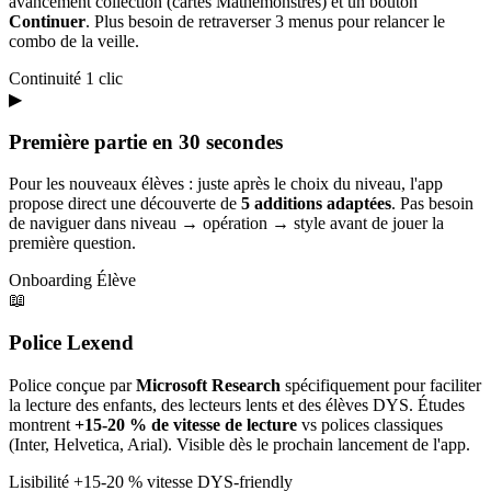
avancement collection (cartes Mathémonstres) et un bouton
Continuer
. Plus besoin de retraverser 3 menus pour relancer le
combo de la veille.
Continuité
1 clic
▶
Première partie en 30 secondes
Pour les nouveaux élèves : juste après le choix du niveau, l'app
propose direct une découverte de
5 additions adaptées
. Pas besoin
de naviguer dans niveau → opération → style avant de jouer la
première question.
Onboarding
Élève
📖
Police Lexend
Police conçue par
Microsoft Research
spécifiquement pour faciliter
la lecture des enfants, des lecteurs lents et des élèves DYS. Études
montrent
+15-20 % de vitesse de lecture
vs polices classiques
(Inter, Helvetica, Arial). Visible dès le prochain lancement de l'app.
Lisibilité
+15-20 % vitesse
DYS-friendly