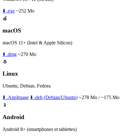
⬇️ .exe
~252 Mo
🍎
macOS
macOS 11+ (Intel & Apple Silicon)
⬇️ .dmg
~270 Mo
🐧
Linux
Ubuntu, Debian, Fedora
⬇️ .AppImage
⬇️ .deb (Debian/Ubuntu)
~278 Mo / ~175 Mo
📱
Android
Android 8+ (smartphones et tablettes)