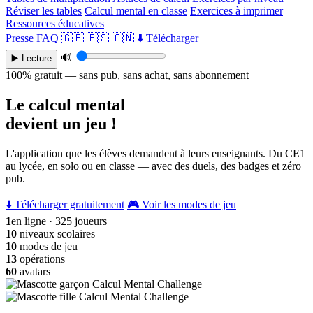
Réviser les tables
Calcul mental en classe
Exercices à imprimer
Ressources éducatives
Presse
FAQ
🇬🇧
🇪🇸
🇨🇳
⬇️ Télécharger
🔊
▶️ Lecture
100% gratuit — sans pub, sans achat, sans abonnement
Le calcul mental
devient un jeu !
L'application que les élèves demandent à leurs enseignants. Du CE1
au lycée, en solo ou en classe — avec des duels, des badges et zéro
pub.
⬇️ Télécharger gratuitement
🎮 Voir les modes de jeu
1
en ligne · 325 joueurs
10
niveaux scolaires
10
modes de jeu
13
opérations
60
avatars