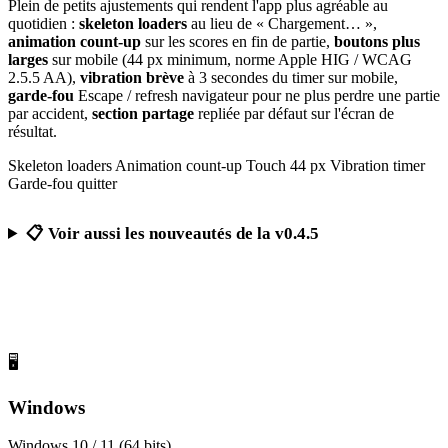
Plein de petits ajustements qui rendent l'app plus agréable au
quotidien :
skeleton loaders
au lieu de « Chargement… »,
animation count-up
sur les scores en fin de partie,
boutons plus
larges
sur mobile (44 px minimum, norme Apple HIG / WCAG
2.5.5 AA),
vibration brève
à 3 secondes du timer sur mobile,
garde-fou
Escape / refresh navigateur pour ne plus perdre une partie
par accident,
section partage
repliée par défaut sur l'écran de
résultat.
Skeleton loaders
Animation count-up
Touch 44 px
Vibration timer
Garde-fou quitter
📋 Voir aussi les nouveautés de la v0.4.5
Télécharger Calcul Mental Challenge
Gratuit, sans publicité, sans compte obligatoire
🖥️
Windows
Windows 10 / 11 (64 bits)