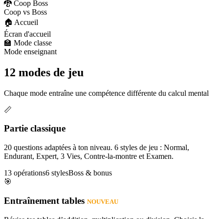
🐉 Coop Boss
Coop vs Boss
🏠 Accueil
Écran d'accueil
🏫 Mode classe
Mode enseignant
12 modes de jeu
Chaque mode entraîne une compétence différente du calcul mental
📏
Partie classique
20 questions adaptées à ton niveau. 6 styles de jeu : Normal,
Endurant, Expert, 3 Vies, Contre-la-montre et Examen.
13 opérations
6 styles
Boss & bonus
🎯
Entraînement tables
NOUVEAU