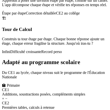
Apprends à poser une division étape par étape, comme sur un cahier.
L'app décompose chaque étape et vérifie tes réponses en temps réel.
Étape par étape
Correction détaillée
CE2 au collège
🏗️
Tour de Calcul
Construis ta tour étage par étage. Chaque bonne réponse ajoute un
étage, chaque erreur fragilise la structure. Jusqu'où iras-tu ?
Infini
Difficulté croissante
Record perso
Adapté au programme scolaire
Du CE1 au lycée, chaque niveau suit le programme de l'Éducation
Nationale
🏫
Primaire
CE1
Additions, soustractions posées, compléments simples
+ −
CE2
Premières tables, calculs à retenue