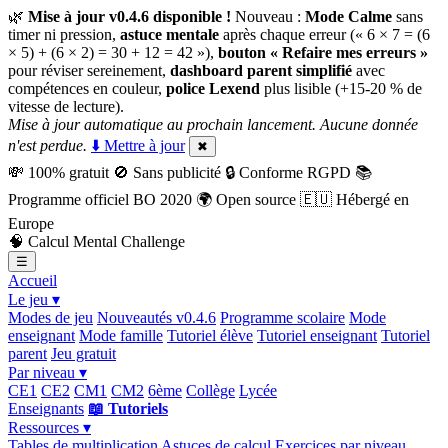
🌿
Mise à jour v0.4.6 disponible !
Nouveau :
Mode Calme
sans
timer ni pression,
astuce mentale
après chaque erreur (« 6 × 7 = (6
× 5) + (6 × 2) = 30 + 12 = 42 »),
bouton « Refaire mes erreurs »
pour réviser sereinement,
dashboard parent simplifié
avec
compétences en couleur,
police Lexend
plus lisible (+15-20 % de
vitesse de lecture).
Mise à jour automatique au prochain lancement. Aucune donnée
n'est perdue.
⬇️ Mettre à jour
✖
💸
100% gratuit
🚫
Sans publicité
🔒
Conforme RGPD
📚
Programme officiel BO 2020
🌍
Open source
🇪🇺
Hébergé en
Europe
🧠
Calcul Mental Challenge
☰
Accueil
Le jeu ▾
Modes de jeu
Nouveautés v0.4.6
Programme scolaire
Mode
enseignant
Mode famille
Tutoriel élève
Tutoriel enseignant
Tutoriel
parent
Jeu gratuit
Par niveau ▾
CE1
CE2
CM1
CM2
6ème
Collège
Lycée
Enseignants
📖 Tutoriels
Ressources ▾
Tables de multiplication
Astuces de calcul
Exercices par niveau