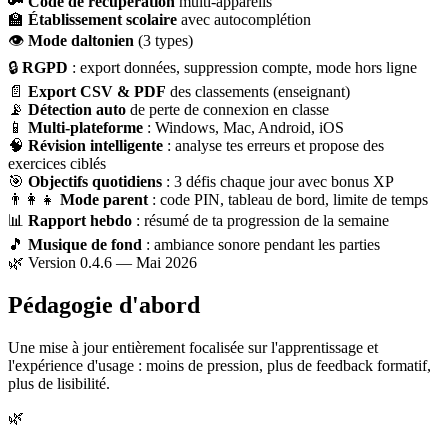
🔑
Code de récupération
multi-appareils
🏫
Établissement scolaire
avec autocomplétion
👁
Mode daltonien
(3 types)
🔒
RGPD
: export données, suppression compte, mode hors ligne
📄
Export CSV & PDF
des classements (enseignant)
📡
Détection auto
de perte de connexion en classe
📱
Multi-plateforme
: Windows, Mac, Android, iOS
🧠
Révision intelligente
: analyse tes erreurs et propose des
exercices ciblés
🎯
Objectifs quotidiens
: 3 défis chaque jour avec bonus XP
👨‍👩‍👧
Mode parent
: code PIN, tableau de bord, limite de temps
📊
Rapport hebdo
: résumé de ta progression de la semaine
🎵
Musique de fond
: ambiance sonore pendant les parties
🌿 Version 0.4.6 — Mai 2026
Pédagogie d'abord
Une mise à jour entièrement focalisée sur l'apprentissage et
l'expérience d'usage : moins de pression, plus de feedback formatif,
plus de lisibilité.
🌿