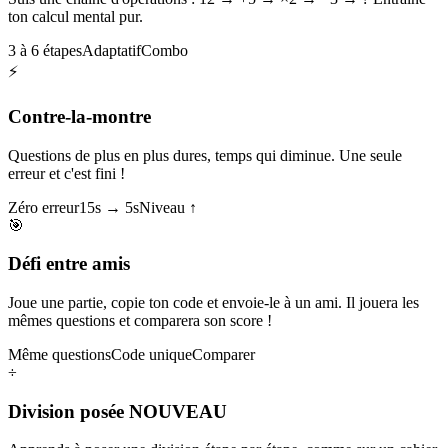
ton calcul mental pur.
3 à 6 étapes
Adaptatif
Combo
⚡
Contre-la-montre
Questions de plus en plus dures, temps qui diminue. Une seule
erreur et c'est fini !
Zéro erreur
15s → 5s
Niveau ↑
🎯
Défi entre amis
Joue une partie, copie ton code et envoie-le à un ami. Il jouera les
mêmes questions et comparera son score !
Même questions
Code unique
Comparer
÷
Division posée
NOUVEAU