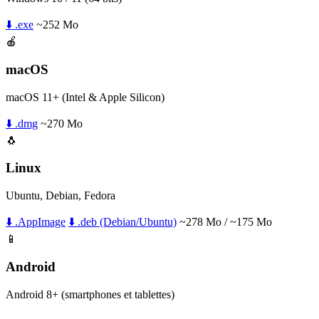
⬇️ .exe
~252 Mo
🍎
macOS
macOS 11+ (Intel & Apple Silicon)
⬇️ .dmg
~270 Mo
🐧
Linux
Ubuntu, Debian, Fedora
⬇️ .AppImage
⬇️ .deb (Debian/Ubuntu)
~278 Mo / ~175 Mo
📱
Android
Android 8+ (smartphones et tablettes)