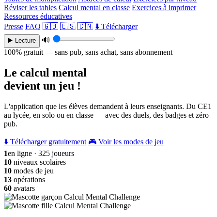
Réviser les tables
Calcul mental en classe
Exercices à imprimer
Ressources éducatives
Presse
FAQ
🇬🇧
🇪🇸
🇨🇳
⬇️ Télécharger
🔊
▶️ Lecture
100% gratuit — sans pub, sans achat, sans abonnement
Le calcul mental
devient un jeu !
L'application que les élèves demandent à leurs enseignants. Du CE1
au lycée, en solo ou en classe — avec des duels, des badges et zéro
pub.
⬇️ Télécharger gratuitement
🎮 Voir les modes de jeu
1
en ligne · 325 joueurs
10
niveaux scolaires
10
modes de jeu
13
opérations
60
avatars