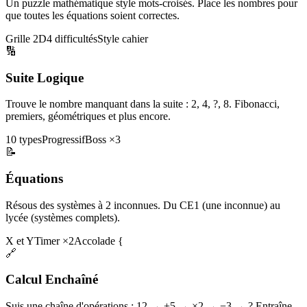
Un puzzle mathématique style mots-croisés. Place les nombres pour
que toutes les équations soient correctes.
Grille 2D
4 difficultés
Style cahier
🔢
Suite Logique
Trouve le nombre manquant dans la suite : 2, 4, ?, 8. Fibonacci,
premiers, géométriques et plus encore.
10 types
Progressif
Boss ×3
📝
Équations
Résous des systèmes à 2 inconnues. Du CE1 (une inconnue) au
lycée (systèmes complets).
X et Y
Timer ×2
Accolade {
🔗
Calcul Enchaîné
Suis une chaîne d'opérations : 12 → +5 → ×2 → −3 → ? Entraîne