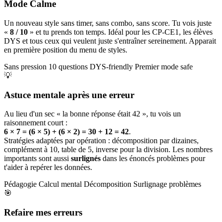
Mode Calme
Un nouveau style sans timer, sans combo, sans score. Tu vois juste
«
8 / 10
» et tu prends ton temps. Idéal pour les CP-CE1, les élèves
DYS et tous ceux qui veulent juste s'entraîner sereinement. Apparait
en première position du menu de styles.
Sans pression
10 questions
DYS-friendly
Premier mode safe
💡
Astuce mentale après une erreur
Au lieu d'un sec « la bonne réponse était 42 », tu vois un
raisonnement court :
6 × 7 = (6 × 5) + (6 × 2) = 30 + 12 = 42
.
Stratégies adaptées par opération : décomposition par dizaines,
complément à 10, table de 5, inverse pour la division. Les nombres
importants sont aussi
surlignés
dans les énoncés problèmes pour
t'aider à repérer les données.
Pédagogie
Calcul mental
Décomposition
Surlignage problèmes
🎯
Refaire mes erreurs