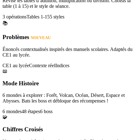
Révise tes tables d’addition, multiplication ou division. Choisis la
table (1 à 15) et le style de séance.
3 opérations
Tables 1-15
5 styles
📚
Problèmes
NOUVEAU
Énoncés contextualisés inspirés des manuels scolaires. Adaptés du
CE1 au lycée.
CE1 au lycée
Contexte réel
Indices
📖
Mode Histoire
6 mondes à explorer : Forêt, Volcan, Océan, Désert, Espace et
Abysses. Bats les boss et débloque des récompenses !
6 mondes
48 étapes
6 boss
🧩
Chiffres Croisés