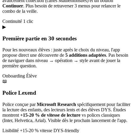
avancement collection (cartes Mathémonstres) et un bouton
Continuer
. Plus besoin de retraverser 3 menus pour relancer le
combo de la veille.
Continuité
1 clic
▶
Première partie en 30 secondes
Pour les nouveaux élèves : juste après le choix du niveau, l'app
propose direct une découverte de
5 additions adaptées
. Pas besoin
de naviguer dans niveau → opération → style avant de jouer la
première question.
Onboarding
Élève
📖
Police Lexend
Police conçue par
Microsoft Research
spécifiquement pour faciliter
la lecture des enfants, des lecteurs lents et des élèves DYS. Études
montrent
+15-20 % de vitesse de lecture
vs polices classiques
(Inter, Helvetica, Arial). Visible dès le prochain lancement de l'app.
Lisibilité
+15-20 % vitesse
DYS-friendly