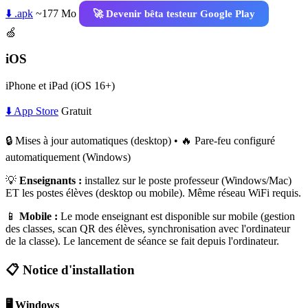
⬇️ .apk
~177 Mo
🚀 Devenir bêta testeur Google Play
🍏
iOS
iPhone et iPad (iOS 16+)
⬇️ App Store
Gratuit
🔒 Mises à jour automatiques (desktop) • 🔥 Pare-feu configuré
automatiquement (Windows)
💡
Enseignants :
installez sur le poste professeur (Windows/Mac)
ET les postes élèves (desktop ou mobile). Même réseau WiFi requis.
📱
Mobile :
Le mode enseignant est disponible sur mobile (gestion
des classes, scan QR des élèves, synchronisation avec l'ordinateur
de la classe). Le lancement de séance se fait depuis l'ordinateur.
📋 Notice d'installation
🖥️ Windows