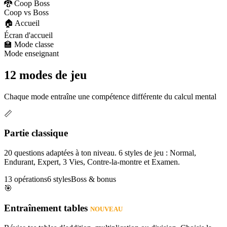
🐉 Coop Boss
Coop vs Boss
🏠 Accueil
Écran d'accueil
🏫 Mode classe
Mode enseignant
12 modes de jeu
Chaque mode entraîne une compétence différente du calcul mental
📏
Partie classique
20 questions adaptées à ton niveau. 6 styles de jeu : Normal,
Endurant, Expert, 3 Vies, Contre-la-montre et Examen.
13 opérations
6 styles
Boss & bonus
🎯
Entraînement tables
NOUVEAU