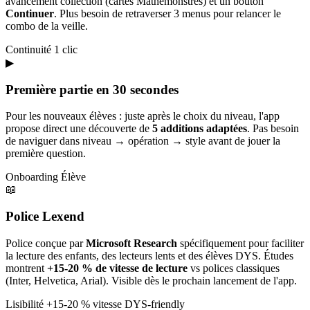
avancement collection (cartes Mathémonstres) et un bouton
Continuer
. Plus besoin de retraverser 3 menus pour relancer le
combo de la veille.
Continuité
1 clic
▶
Première partie en 30 secondes
Pour les nouveaux élèves : juste après le choix du niveau, l'app
propose direct une découverte de
5 additions adaptées
. Pas besoin
de naviguer dans niveau → opération → style avant de jouer la
première question.
Onboarding
Élève
📖
Police Lexend
Police conçue par
Microsoft Research
spécifiquement pour faciliter
la lecture des enfants, des lecteurs lents et des élèves DYS. Études
montrent
+15-20 % de vitesse de lecture
vs polices classiques
(Inter, Helvetica, Arial). Visible dès le prochain lancement de l'app.
Lisibilité
+15-20 % vitesse
DYS-friendly