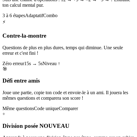
ton calcul mental pur.
3 à 6 étapes
Adaptatif
Combo
⚡
Contre-la-montre
Questions de plus en plus dures, temps qui diminue. Une seule
erreur et c'est fini !
Zéro erreur
15s → 5s
Niveau ↑
🎯
Défi entre amis
Joue une partie, copie ton code et envoie-le à un ami. Il jouera les
mêmes questions et comparera son score !
Même questions
Code unique
Comparer
÷
Division posée
NOUVEAU