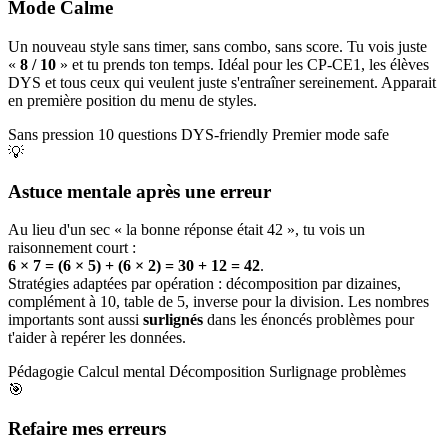
Mode Calme
Un nouveau style sans timer, sans combo, sans score. Tu vois juste
«
8 / 10
» et tu prends ton temps. Idéal pour les CP-CE1, les élèves
DYS et tous ceux qui veulent juste s'entraîner sereinement. Apparait
en première position du menu de styles.
Sans pression
10 questions
DYS-friendly
Premier mode safe
💡
Astuce mentale après une erreur
Au lieu d'un sec « la bonne réponse était 42 », tu vois un
raisonnement court :
6 × 7 = (6 × 5) + (6 × 2) = 30 + 12 = 42
.
Stratégies adaptées par opération : décomposition par dizaines,
complément à 10, table de 5, inverse pour la division. Les nombres
importants sont aussi
surlignés
dans les énoncés problèmes pour
t'aider à repérer les données.
Pédagogie
Calcul mental
Décomposition
Surlignage problèmes
🎯
Refaire mes erreurs