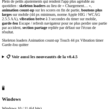
Plein de petits ajustements qui rendent l'app plus agréable au
quotidien :
skeleton loaders
au lieu de « Chargement… »,
animation count-up
sur les scores en fin de partie,
boutons plus
larges
sur mobile (44 px minimum, norme Apple HIG / WCAG
2.5.5 AA),
vibration brève
à 3 secondes du timer sur mobile,
garde-fou
Escape / refresh navigateur pour ne plus perdre une partie
par accident,
section partage
repliée par défaut sur l'écran de
résultat.
Skeleton loaders
Animation count-up
Touch 44 px
Vibration timer
Garde-fou quitter
📋 Voir aussi les nouveautés de la v0.4.5
Télécharger Calcul Mental Challenge
Gratuit, sans publicité, sans compte obligatoire
🖥️
Windows
Windows 10 / 11 (64 bits)