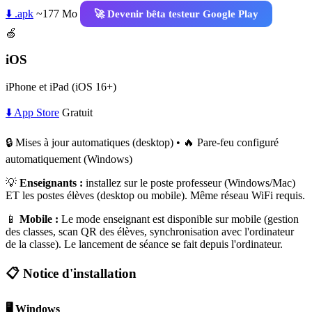
⬇️ .apk
~177 Mo
🚀 Devenir bêta testeur Google Play
🍏
iOS
iPhone et iPad (iOS 16+)
⬇️ App Store
Gratuit
🔒 Mises à jour automatiques (desktop) • 🔥 Pare-feu configuré
automatiquement (Windows)
💡
Enseignants :
installez sur le poste professeur (Windows/Mac)
ET les postes élèves (desktop ou mobile). Même réseau WiFi requis.
📱
Mobile :
Le mode enseignant est disponible sur mobile (gestion
des classes, scan QR des élèves, synchronisation avec l'ordinateur
de la classe). Le lancement de séance se fait depuis l'ordinateur.
📋 Notice d'installation
🖥️ Windows