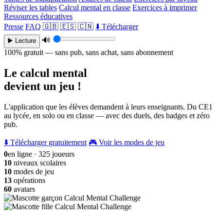
Réviser les tables
Calcul mental en classe
Exercices à imprimer
Ressources éducatives
Presse
FAQ
🇬🇧
🇪🇸
🇨🇳
⬇️ Télécharger
🔊
▶️ Lecture
100% gratuit — sans pub, sans achat, sans abonnement
Le calcul mental
devient un jeu !
L'application que les élèves demandent à leurs enseignants. Du CE1
au lycée, en solo ou en classe — avec des duels, des badges et zéro
pub.
⬇️ Télécharger gratuitement
🎮 Voir les modes de jeu
0
en ligne · 325 joueurs
10
niveaux scolaires
10
modes de jeu
13
opérations
60
avatars