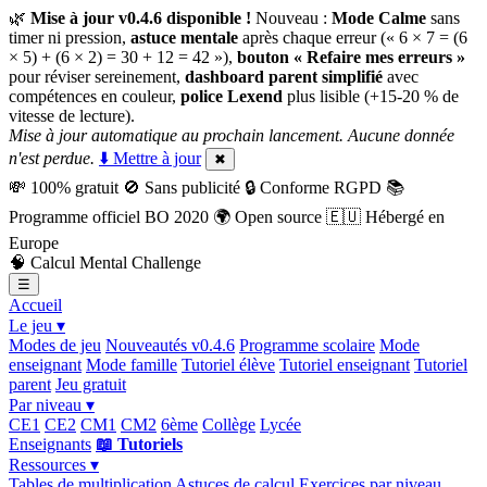
🌿
Mise à jour v0.4.6 disponible !
Nouveau :
Mode Calme
sans
timer ni pression,
astuce mentale
après chaque erreur (« 6 × 7 = (6
× 5) + (6 × 2) = 30 + 12 = 42 »),
bouton « Refaire mes erreurs »
pour réviser sereinement,
dashboard parent simplifié
avec
compétences en couleur,
police Lexend
plus lisible (+15-20 % de
vitesse de lecture).
Mise à jour automatique au prochain lancement. Aucune donnée
n'est perdue.
⬇️ Mettre à jour
✖
💸
100% gratuit
🚫
Sans publicité
🔒
Conforme RGPD
📚
Programme officiel BO 2020
🌍
Open source
🇪🇺
Hébergé en
Europe
🧠
Calcul Mental Challenge
☰
Accueil
Le jeu ▾
Modes de jeu
Nouveautés v0.4.6
Programme scolaire
Mode
enseignant
Mode famille
Tutoriel élève
Tutoriel enseignant
Tutoriel
parent
Jeu gratuit
Par niveau ▾
CE1
CE2
CM1
CM2
6ème
Collège
Lycée
Enseignants
📖 Tutoriels
Ressources ▾
Tables de multiplication
Astuces de calcul
Exercices par niveau