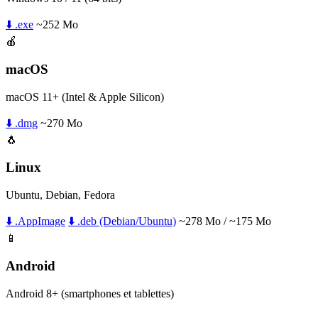
⬇️ .exe
~252 Mo
🍎
macOS
macOS 11+ (Intel & Apple Silicon)
⬇️ .dmg
~270 Mo
🐧
Linux
Ubuntu, Debian, Fedora
⬇️ .AppImage
⬇️ .deb (Debian/Ubuntu)
~278 Mo / ~175 Mo
📱
Android
Android 8+ (smartphones et tablettes)