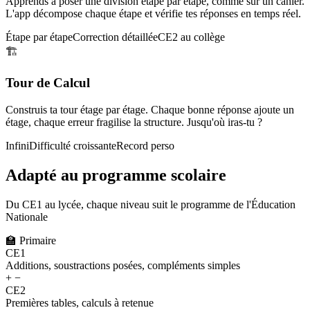
Apprends à poser une division étape par étape, comme sur un cahier.
L'app décompose chaque étape et vérifie tes réponses en temps réel.
Étape par étape
Correction détaillée
CE2 au collège
🏗️
Tour de Calcul
Construis ta tour étage par étage. Chaque bonne réponse ajoute un
étage, chaque erreur fragilise la structure. Jusqu'où iras-tu ?
Infini
Difficulté croissante
Record perso
Adapté au programme scolaire
Du CE1 au lycée, chaque niveau suit le programme de l'Éducation
Nationale
🏫
Primaire
CE1
Additions, soustractions posées, compléments simples
+ −
CE2
Premières tables, calculs à retenue