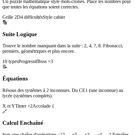
Un puzzle mathématique style mots-croisés. Place les nombres pour
que toutes les équations soient correctes.
Grille 2D
4 difficultés
Style cahier
🔢
Suite Logique
Trouve le nombre manquant dans la suite : 2, 4, ?, 8. Fibonacci,
premiers, géométriques et plus encore.
10 types
Progressif
Boss ×3
📝
Équations
Résous des systèmes à 2 inconnues. Du CE1 (une inconnue) au
lycée (systèmes complets).
X et Y
Timer ×2
Accolade {
🔗
Calcul Enchaîné
Suis une chaîne d'opérations : 12 → +5 → ×2 → −3 → ? Entraîne