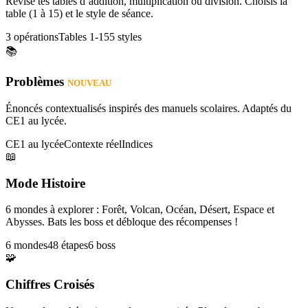
Révise tes tables d’addition, multiplication ou division. Choisis la
table (1 à 15) et le style de séance.
3 opérations
Tables 1-15
5 styles
📚
Problèmes
NOUVEAU
Énoncés contextualisés inspirés des manuels scolaires. Adaptés du
CE1 au lycée.
CE1 au lycée
Contexte réel
Indices
📖
Mode Histoire
6 mondes à explorer : Forêt, Volcan, Océan, Désert, Espace et
Abysses. Bats les boss et débloque des récompenses !
6 mondes
48 étapes
6 boss
🧩
Chiffres Croisés