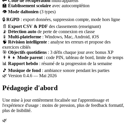
🔑
Code de récupération
multi-appareils
🏫
Établissement scolaire
avec autocomplétion
👁
Mode daltonien
(3 types)
🔒
RGPD
: export données, suppression compte, mode hors ligne
📄
Export CSV & PDF
des classements (enseignant)
📡
Détection auto
de perte de connexion en classe
📱
Multi-plateforme
: Windows, Mac, Android, iOS
🧠
Révision intelligente
: analyse tes erreurs et propose des
exercices ciblés
🎯
Objectifs quotidiens
: 3 défis chaque jour avec bonus XP
👨‍👩‍👧
Mode parent
: code PIN, tableau de bord, limite de temps
📊
Rapport hebdo
: résumé de ta progression de la semaine
🎵
Musique de fond
: ambiance sonore pendant les parties
🌿 Version 0.4.6 — Mai 2026
Pédagogie d'abord
Une mise à jour entièrement focalisée sur l'apprentissage et
l'expérience d'usage : moins de pression, plus de feedback formatif,
plus de lisibilité.
🌿