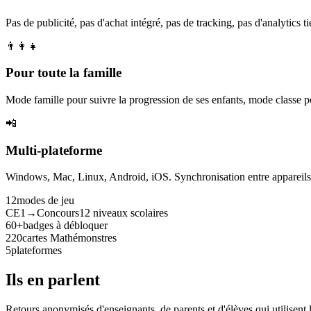
Pas de publicité, pas d'achat intégré, pas de tracking, pas d'analytics tie
👨‍👩‍👧
Pour toute la famille
Mode famille pour suivre la progression de ses enfants, mode classe p
📲
Multi-plateforme
Windows, Mac, Linux, Android, iOS. Synchronisation entre appareils. 
12
modes de jeu
CE1→Concours
12 niveaux scolaires
60+
badges à débloquer
220
cartes Mathémonstres
5
plateformes
Ils en parlent
Retours anonymisés d'enseignants, de parents et d'élèves qui utilisent 