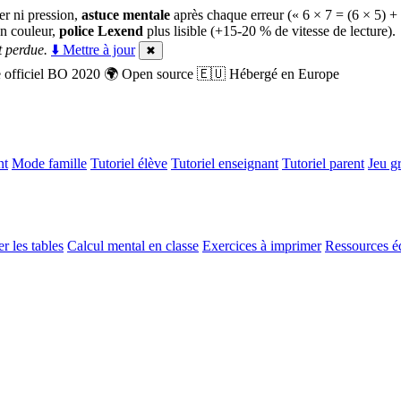
er ni pression,
astuce mentale
après chaque erreur (« 6 × 7 = (6 × 5) +
n couleur,
police Lexend
plus lisible (+15-20 % de vitesse de lecture).
 perdue.
⬇️ Mettre à jour
✖
officiel BO 2020
🌍
Open source
🇪🇺
Hébergé en Europe
nt
Mode famille
Tutoriel élève
Tutoriel enseignant
Tutoriel parent
Jeu gr
r les tables
Calcul mental en classe
Exercices à imprimer
Ressources é