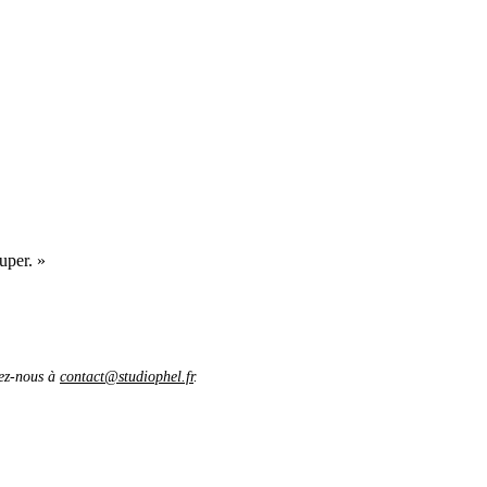
uper. »
vez-nous à
contact@studiophel.fr
.