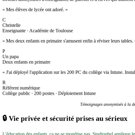
« Mes élèves de lycée ont adoré. »
C
Christelle
Enseignante · Académie de Toulouse
« Mes deux enfants en primaire s'amusent enfin à réviser leurs tables. 
P
Un papa
Deux enfants en primaire
« J'ai déployé l'application sur les 200 PC du collège via Intune. Inst
R
Référent numérique
Collège public · 200 postes · Déploiement Intune
Témoignages anonymisés à la dem
🔒
Vie privée et sécurité prises au sérieux
L'éducation des enfants, ça ne se monétise pas. Studiophel applique l