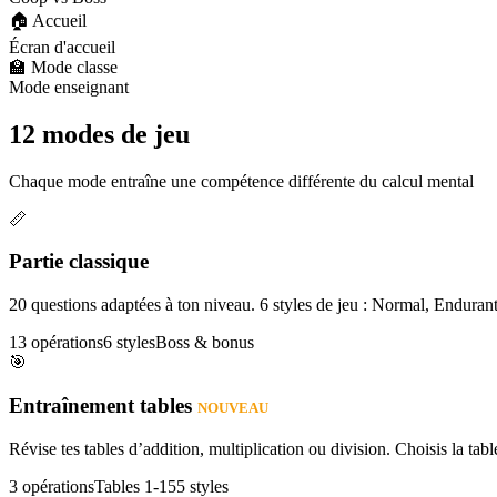
🏠 Accueil
Écran d'accueil
🏫 Mode classe
Mode enseignant
12 modes de jeu
Chaque mode entraîne une compétence différente du calcul mental
📏
Partie classique
20 questions adaptées à ton niveau. 6 styles de jeu : Normal, Enduran
13 opérations
6 styles
Boss & bonus
🎯
Entraînement tables
NOUVEAU
Révise tes tables d’addition, multiplication ou division. Choisis la table
3 opérations
Tables 1-15
5 styles