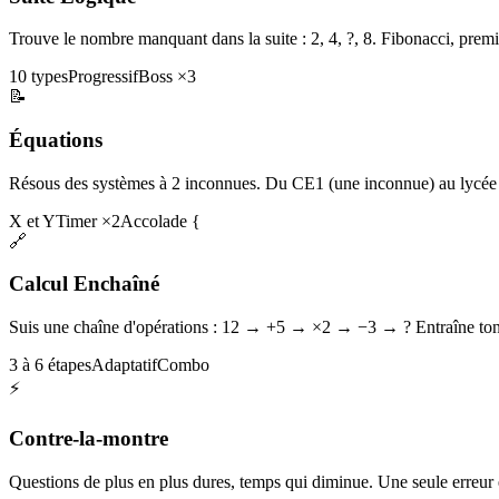
Trouve le nombre manquant dans la suite : 2, 4, ?, 8. Fibonacci, premi
10 types
Progressif
Boss ×3
📝
Équations
Résous des systèmes à 2 inconnues. Du CE1 (une inconnue) au lycée 
X et Y
Timer ×2
Accolade {
🔗
Calcul Enchaîné
Suis une chaîne d'opérations : 12 → +5 → ×2 → −3 → ? Entraîne ton 
3 à 6 étapes
Adaptatif
Combo
⚡
Contre-la-montre
Questions de plus en plus dures, temps qui diminue. Une seule erreur et