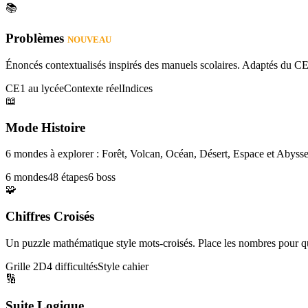
📚
Problèmes
NOUVEAU
Énoncés contextualisés inspirés des manuels scolaires. Adaptés du CE
CE1 au lycée
Contexte réel
Indices
📖
Mode Histoire
6 mondes à explorer : Forêt, Volcan, Océan, Désert, Espace et Abysse
6 mondes
48 étapes
6 boss
🧩
Chiffres Croisés
Un puzzle mathématique style mots-croisés. Place les nombres pour que
Grille 2D
4 difficultés
Style cahier
🔢
Suite Logique