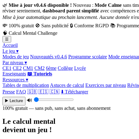
🌿
Mise à jour v0.4.6 disponible !
Nouveau :
Mode Calme
sans tim
réviser sereinement,
dashboard parent simplifié
avec compétences e
Mise à jour automatique au prochain lancement. Aucune donnée n'est
💸
100% gratuit
🚫
Sans publicité
🔒
Conforme RGPD
📚
Programme 
🧠
Calcul Mental Challenge
☰
Accueil
Le jeu ▾
Modes de jeu
Nouveautés v0.4.6
Programme scolaire
Mode enseigna
Par niveau ▾
CE1
CE2
CM1
CM2
6ème
Collège
Lycée
Enseignants
📖 Tutoriels
Ressources ▾
Tables de multiplication
Astuces de calcul
Exercices par niveau
Révise
Presse
FAQ
🇬🇧
🇪🇸
🇨🇳
⬇️ Télécharger
🔊
▶️ Lecture
100% gratuit — sans pub, sans achat, sans abonnement
Le calcul mental
devient un jeu !