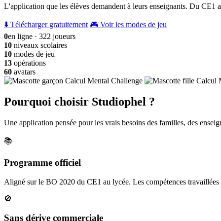
L'application que les élèves demandent à leurs enseignants. Du CE1 a
⬇️ Télécharger gratuitement
🎮 Voir les modes de jeu
0
en ligne · 322 joueurs
10
niveaux scolaires
10
modes de jeu
13
opérations
60
avatars
Pourquoi choisir Studiophel ?
Une application pensée pour les vrais besoins des familles, des enseign
📚
Programme officiel
Aligné sur le BO 2020 du CE1 au lycée. Les compétences travaillées c
🚫
Sans dérive commerciale