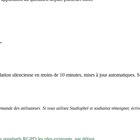
»
allation silencieuse en moins de 10 minutes, mises à jour automatiques. S
ande des utilisateurs. Si vous utilisez Studiophel et souhaitez témoigner, écri
es standards RGPD les plus exigeants, par défaut.