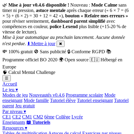
🌿
Mise à jour v0.4.6 disponible !
Nouveau :
Mode Calme
sans
timer ni pression,
astuce mentale
après chaque erreur (« 6 × 7 = (6
× 5) + (6 × 2) = 30 + 12 = 42 »),
bouton « Refaire mes erreurs »
pour réviser sereinement,
dashboard parent simplifié
avec
compétences en couleur,
police Lexend
plus lisible (+15-20 % de
vitesse de lecture).
Mise à jour automatique au prochain lancement. Aucune donnée
n'est perdue.
⬇️ Mettre à jour
✖
💸
100% gratuit
🚫
Sans publicité
🔒
Conforme RGPD
📚
Programme officiel BO 2020
🌍
Open source
🇪🇺
Hébergé en
Europe
🧠
Calcul Mental Challenge
☰
Accueil
Le jeu ▾
Modes de jeu
Nouveautés v0.4.6
Programme scolaire
Mode
enseignant
Mode famille
Tutoriel élève
Tutoriel enseignant
Tutoriel
parent
Jeu gratuit
Par niveau ▾
CE1
CE2
CM1
CM2
6ème
Collège
Lycée
Enseignants
📖 Tutoriels
Ressources ▾
Tables de multiplication
Astuces de calcul
Exercices par niveau