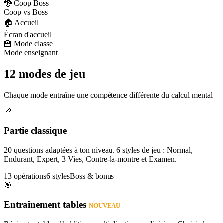
🐉 Coop Boss
Coop vs Boss
🏠 Accueil
Écran d'accueil
🏫 Mode classe
Mode enseignant
12 modes de jeu
Chaque mode entraîne une compétence différente du calcul mental
📏
Partie classique
20 questions adaptées à ton niveau. 6 styles de jeu : Normal,
Endurant, Expert, 3 Vies, Contre-la-montre et Examen.
13 opérations
6 styles
Boss & bonus
🎯
Entraînement tables
NOUVEAU