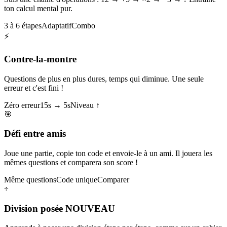
ton calcul mental pur.
3 à 6 étapes
Adaptatif
Combo
⚡
Contre-la-montre
Questions de plus en plus dures, temps qui diminue. Une seule
erreur et c'est fini !
Zéro erreur
15s → 5s
Niveau ↑
🎯
Défi entre amis
Joue une partie, copie ton code et envoie-le à un ami. Il jouera les
mêmes questions et comparera son score !
Même questions
Code unique
Comparer
÷
Division posée
NOUVEAU