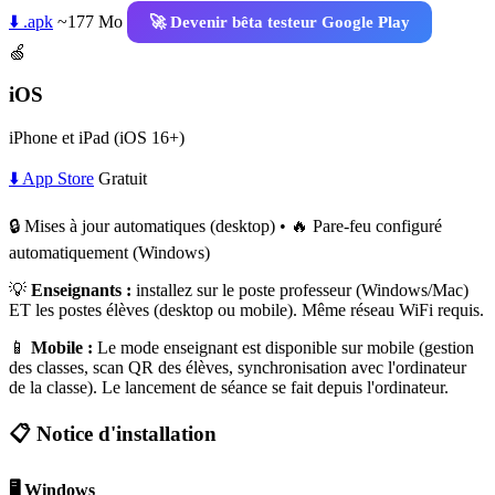
⬇️ .apk
~177 Mo
🚀 Devenir bêta testeur Google Play
🍏
iOS
iPhone et iPad (iOS 16+)
⬇️ App Store
Gratuit
🔒 Mises à jour automatiques (desktop) • 🔥 Pare-feu configuré
automatiquement (Windows)
💡
Enseignants :
installez sur le poste professeur (Windows/Mac)
ET les postes élèves (desktop ou mobile). Même réseau WiFi requis.
📱
Mobile :
Le mode enseignant est disponible sur mobile (gestion
des classes, scan QR des élèves, synchronisation avec l'ordinateur
de la classe). Le lancement de séance se fait depuis l'ordinateur.
📋 Notice d'installation
🖥️ Windows