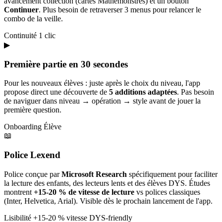
avancement collection (cartes Mathémonstres) et un bouton
Continuer
. Plus besoin de retraverser 3 menus pour relancer le
combo de la veille.
Continuité
1 clic
▶
Première partie en 30 secondes
Pour les nouveaux élèves : juste après le choix du niveau, l'app
propose direct une découverte de
5 additions adaptées
. Pas besoin
de naviguer dans niveau → opération → style avant de jouer la
première question.
Onboarding
Élève
📖
Police Lexend
Police conçue par
Microsoft Research
spécifiquement pour faciliter
la lecture des enfants, des lecteurs lents et des élèves DYS. Études
montrent
+15-20 % de vitesse de lecture
vs polices classiques
(Inter, Helvetica, Arial). Visible dès le prochain lancement de l'app.
Lisibilité
+15-20 % vitesse
DYS-friendly