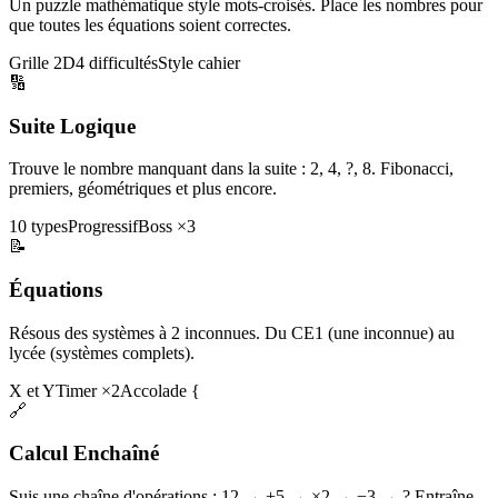
Un puzzle mathématique style mots-croisés. Place les nombres pour
que toutes les équations soient correctes.
Grille 2D
4 difficultés
Style cahier
🔢
Suite Logique
Trouve le nombre manquant dans la suite : 2, 4, ?, 8. Fibonacci,
premiers, géométriques et plus encore.
10 types
Progressif
Boss ×3
📝
Équations
Résous des systèmes à 2 inconnues. Du CE1 (une inconnue) au
lycée (systèmes complets).
X et Y
Timer ×2
Accolade {
🔗
Calcul Enchaîné
Suis une chaîne d'opérations : 12 → +5 → ×2 → −3 → ? Entraîne