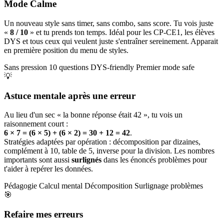
Mode Calme
Un nouveau style sans timer, sans combo, sans score. Tu vois juste
«
8 / 10
» et tu prends ton temps. Idéal pour les CP-CE1, les élèves
DYS et tous ceux qui veulent juste s'entraîner sereinement. Apparait
en première position du menu de styles.
Sans pression
10 questions
DYS-friendly
Premier mode safe
💡
Astuce mentale après une erreur
Au lieu d'un sec « la bonne réponse était 42 », tu vois un
raisonnement court :
6 × 7 = (6 × 5) + (6 × 2) = 30 + 12 = 42
.
Stratégies adaptées par opération : décomposition par dizaines,
complément à 10, table de 5, inverse pour la division. Les nombres
importants sont aussi
surlignés
dans les énoncés problèmes pour
t'aider à repérer les données.
Pédagogie
Calcul mental
Décomposition
Surlignage problèmes
🎯
Refaire mes erreurs