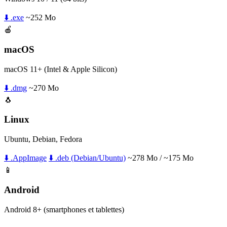
⬇️ .exe
~252 Mo
🍎
macOS
macOS 11+ (Intel & Apple Silicon)
⬇️ .dmg
~270 Mo
🐧
Linux
Ubuntu, Debian, Fedora
⬇️ .AppImage
⬇️ .deb (Debian/Ubuntu)
~278 Mo / ~175 Mo
📱
Android
Android 8+ (smartphones et tablettes)