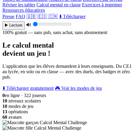
Réviser les tables
Calcul mental en classe
Exercices à imprimer
Ressources éducatives
Presse
FAQ
🇬🇧
🇪🇸
🇨🇳
⬇️ Télécharger
🔊
▶️ Lecture
100% gratuit — sans pub, sans achat, sans abonnement
Le calcul mental
devient un jeu !
L'application que les élèves demandent à leurs enseignants. Du CE1
au lycée, en solo ou en classe — avec des duels, des badges et zéro
pub.
⬇️ Télécharger gratuitement
🎮 Voir les modes de jeu
0
en ligne · 322 joueurs
10
niveaux scolaires
10
modes de jeu
13
opérations
60
avatars