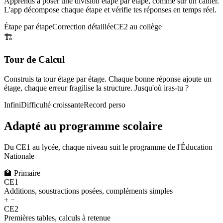
Apprends à poser une division étape par étape, comme sur un cahier.
L'app décompose chaque étape et vérifie tes réponses en temps réel.
Étape par étape
Correction détaillée
CE2 au collège
🏗️
Tour de Calcul
Construis ta tour étage par étage. Chaque bonne réponse ajoute un
étage, chaque erreur fragilise la structure. Jusqu'où iras-tu ?
Infini
Difficulté croissante
Record perso
Adapté au programme scolaire
Du CE1 au lycée, chaque niveau suit le programme de l'Éducation
Nationale
🏫
Primaire
CE1
Additions, soustractions posées, compléments simples
+ −
CE2
Premières tables, calculs à retenue