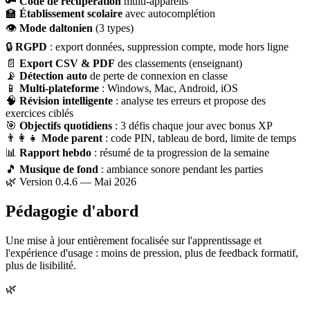
🔑
Code de récupération
multi-appareils
🏫
Établissement scolaire
avec autocomplétion
👁
Mode daltonien
(3 types)
🔒
RGPD
: export données, suppression compte, mode hors ligne
📄
Export CSV & PDF
des classements (enseignant)
📡
Détection auto
de perte de connexion en classe
📱
Multi-plateforme
: Windows, Mac, Android, iOS
🧠
Révision intelligente
: analyse tes erreurs et propose des
exercices ciblés
🎯
Objectifs quotidiens
: 3 défis chaque jour avec bonus XP
👨‍👩‍👧
Mode parent
: code PIN, tableau de bord, limite de temps
📊
Rapport hebdo
: résumé de ta progression de la semaine
🎵
Musique de fond
: ambiance sonore pendant les parties
🌿 Version 0.4.6 — Mai 2026
Pédagogie d'abord
Une mise à jour entièrement focalisée sur l'apprentissage et
l'expérience d'usage : moins de pression, plus de feedback formatif,
plus de lisibilité.
🌿