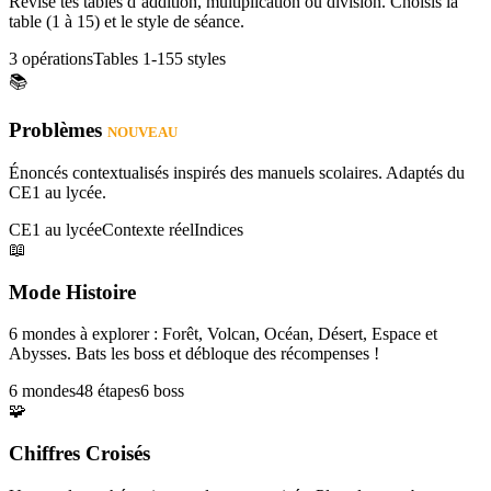
Révise tes tables d’addition, multiplication ou division. Choisis la
table (1 à 15) et le style de séance.
3 opérations
Tables 1-15
5 styles
📚
Problèmes
NOUVEAU
Énoncés contextualisés inspirés des manuels scolaires. Adaptés du
CE1 au lycée.
CE1 au lycée
Contexte réel
Indices
📖
Mode Histoire
6 mondes à explorer : Forêt, Volcan, Océan, Désert, Espace et
Abysses. Bats les boss et débloque des récompenses !
6 mondes
48 étapes
6 boss
🧩
Chiffres Croisés