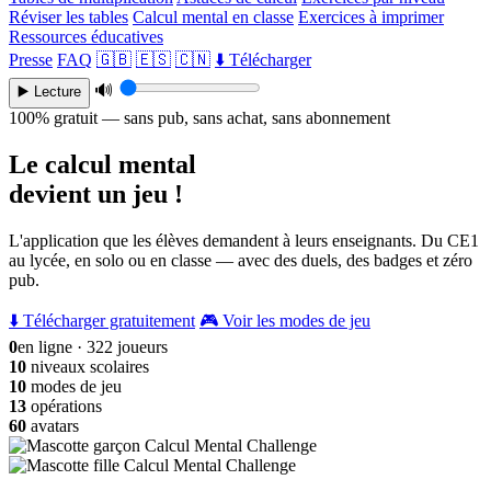
Réviser les tables
Calcul mental en classe
Exercices à imprimer
Ressources éducatives
Presse
FAQ
🇬🇧
🇪🇸
🇨🇳
⬇️ Télécharger
🔊
▶️ Lecture
100% gratuit — sans pub, sans achat, sans abonnement
Le calcul mental
devient un jeu !
L'application que les élèves demandent à leurs enseignants. Du CE1
au lycée, en solo ou en classe — avec des duels, des badges et zéro
pub.
⬇️ Télécharger gratuitement
🎮 Voir les modes de jeu
0
en ligne · 322 joueurs
10
niveaux scolaires
10
modes de jeu
13
opérations
60
avatars