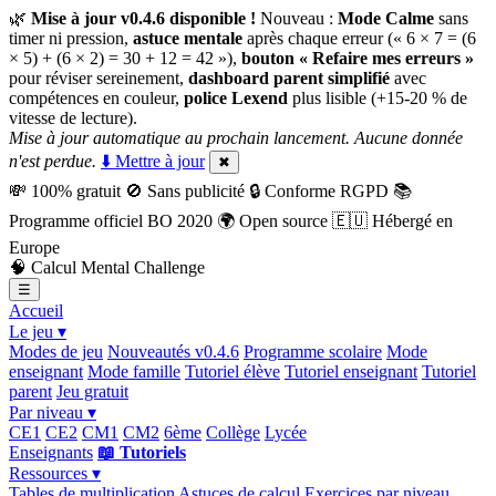
🌿
Mise à jour v0.4.6 disponible !
Nouveau :
Mode Calme
sans
timer ni pression,
astuce mentale
après chaque erreur (« 6 × 7 = (6
× 5) + (6 × 2) = 30 + 12 = 42 »),
bouton « Refaire mes erreurs »
pour réviser sereinement,
dashboard parent simplifié
avec
compétences en couleur,
police Lexend
plus lisible (+15-20 % de
vitesse de lecture).
Mise à jour automatique au prochain lancement. Aucune donnée
n'est perdue.
⬇️ Mettre à jour
✖
💸
100% gratuit
🚫
Sans publicité
🔒
Conforme RGPD
📚
Programme officiel BO 2020
🌍
Open source
🇪🇺
Hébergé en
Europe
🧠
Calcul Mental Challenge
☰
Accueil
Le jeu ▾
Modes de jeu
Nouveautés v0.4.6
Programme scolaire
Mode
enseignant
Mode famille
Tutoriel élève
Tutoriel enseignant
Tutoriel
parent
Jeu gratuit
Par niveau ▾
CE1
CE2
CM1
CM2
6ème
Collège
Lycée
Enseignants
📖 Tutoriels
Ressources ▾
Tables de multiplication
Astuces de calcul
Exercices par niveau