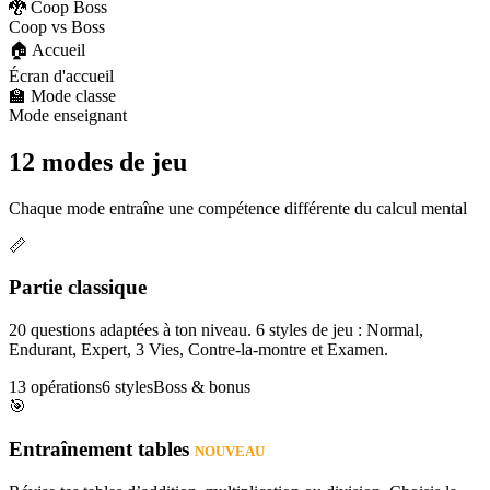
🐉 Coop Boss
Coop vs Boss
🏠 Accueil
Écran d'accueil
🏫 Mode classe
Mode enseignant
12 modes de jeu
Chaque mode entraîne une compétence différente du calcul mental
📏
Partie classique
20 questions adaptées à ton niveau. 6 styles de jeu : Normal,
Endurant, Expert, 3 Vies, Contre-la-montre et Examen.
13 opérations
6 styles
Boss & bonus
🎯
Entraînement tables
NOUVEAU