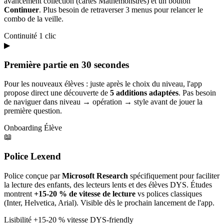
avancement collection (cartes Mathémonstres) et un bouton
Continuer
. Plus besoin de retraverser 3 menus pour relancer le
combo de la veille.
Continuité
1 clic
▶
Première partie en 30 secondes
Pour les nouveaux élèves : juste après le choix du niveau, l'app
propose direct une découverte de
5 additions adaptées
. Pas besoin
de naviguer dans niveau → opération → style avant de jouer la
première question.
Onboarding
Élève
📖
Police Lexend
Police conçue par
Microsoft Research
spécifiquement pour faciliter
la lecture des enfants, des lecteurs lents et des élèves DYS. Études
montrent
+15-20 % de vitesse de lecture
vs polices classiques
(Inter, Helvetica, Arial). Visible dès le prochain lancement de l'app.
Lisibilité
+15-20 % vitesse
DYS-friendly