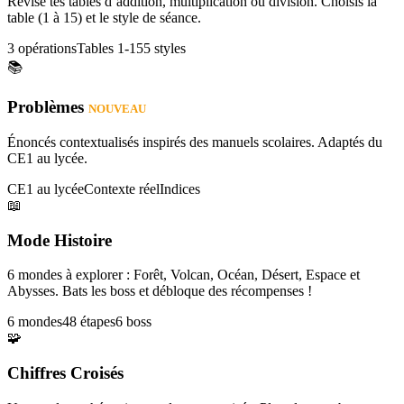
Révise tes tables d’addition, multiplication ou division. Choisis la
table (1 à 15) et le style de séance.
3 opérations
Tables 1-15
5 styles
📚
Problèmes
NOUVEAU
Énoncés contextualisés inspirés des manuels scolaires. Adaptés du
CE1 au lycée.
CE1 au lycée
Contexte réel
Indices
📖
Mode Histoire
6 mondes à explorer : Forêt, Volcan, Océan, Désert, Espace et
Abysses. Bats les boss et débloque des récompenses !
6 mondes
48 étapes
6 boss
🧩
Chiffres Croisés