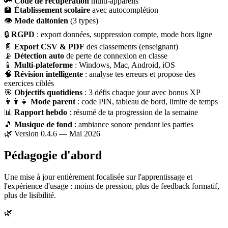
🔑
Code de récupération
multi-appareils
🏫
Établissement scolaire
avec autocomplétion
👁
Mode daltonien
(3 types)
🔒
RGPD
: export données, suppression compte, mode hors ligne
📄
Export CSV & PDF
des classements (enseignant)
📡
Détection auto
de perte de connexion en classe
📱
Multi-plateforme
: Windows, Mac, Android, iOS
🧠
Révision intelligente
: analyse tes erreurs et propose des
exercices ciblés
🎯
Objectifs quotidiens
: 3 défis chaque jour avec bonus XP
👨‍👩‍👧
Mode parent
: code PIN, tableau de bord, limite de temps
📊
Rapport hebdo
: résumé de ta progression de la semaine
🎵
Musique de fond
: ambiance sonore pendant les parties
🌿 Version 0.4.6 — Mai 2026
Pédagogie d'abord
Une mise à jour entièrement focalisée sur l'apprentissage et
l'expérience d'usage : moins de pression, plus de feedback formatif,
plus de lisibilité.
🌿