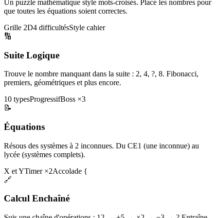
Un puzzle mathématique style mots-croisés. Place les nombres pour
que toutes les équations soient correctes.
Grille 2D
4 difficultés
Style cahier
🔢
Suite Logique
Trouve le nombre manquant dans la suite : 2, 4, ?, 8. Fibonacci,
premiers, géométriques et plus encore.
10 types
Progressif
Boss ×3
📝
Équations
Résous des systèmes à 2 inconnues. Du CE1 (une inconnue) au
lycée (systèmes complets).
X et Y
Timer ×2
Accolade {
🔗
Calcul Enchaîné
Suis une chaîne d'opérations : 12 → +5 → ×2 → −3 → ? Entraîne