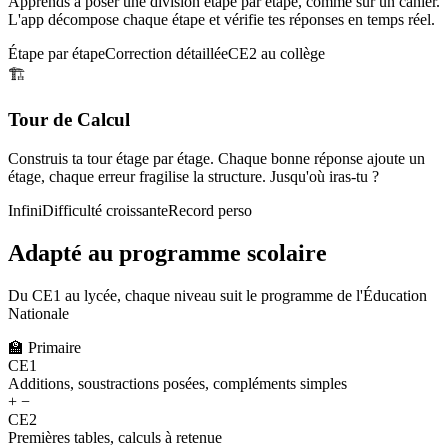
Apprends à poser une division étape par étape, comme sur un cahier.
L'app décompose chaque étape et vérifie tes réponses en temps réel.
Étape par étape
Correction détaillée
CE2 au collège
🏗️
Tour de Calcul
Construis ta tour étage par étage. Chaque bonne réponse ajoute un
étage, chaque erreur fragilise la structure. Jusqu'où iras-tu ?
Infini
Difficulté croissante
Record perso
Adapté au programme scolaire
Du CE1 au lycée, chaque niveau suit le programme de l'Éducation
Nationale
🏫
Primaire
CE1
Additions, soustractions posées, compléments simples
+ −
CE2
Premières tables, calculs à retenue