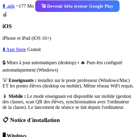
⬇️ .apk
~177 Mo
🚀 Devenir bêta testeur Google Play
🍏
iOS
iPhone et iPad (iOS 16+)
⬇️ App Store
Gratuit
🔒 Mises à jour automatiques (desktop) • 🔥 Pare-feu configuré
automatiquement (Windows)
💡
Enseignants :
installez sur le poste professeur (Windows/Mac)
ET les postes élèves (desktop ou mobile). Même réseau WiFi requis.
📱
Mobile :
Le mode enseignant est disponible sur mobile (gestion
des classes, scan QR des élèves, synchronisation avec l'ordinateur
de la classe). Le lancement de séance se fait depuis l'ordinateur.
📋 Notice d'installation
🖥️ Windows