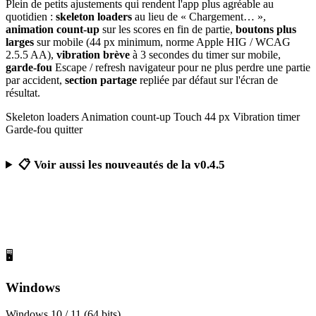
Plein de petits ajustements qui rendent l'app plus agréable au
quotidien :
skeleton loaders
au lieu de « Chargement… »,
animation count-up
sur les scores en fin de partie,
boutons plus
larges
sur mobile (44 px minimum, norme Apple HIG / WCAG
2.5.5 AA),
vibration brève
à 3 secondes du timer sur mobile,
garde-fou
Escape / refresh navigateur pour ne plus perdre une partie
par accident,
section partage
repliée par défaut sur l'écran de
résultat.
Skeleton loaders
Animation count-up
Touch 44 px
Vibration timer
Garde-fou quitter
📋 Voir aussi les nouveautés de la v0.4.5
Télécharger Calcul Mental Challenge
Gratuit, sans publicité, sans compte obligatoire
🖥️
Windows
Windows 10 / 11 (64 bits)