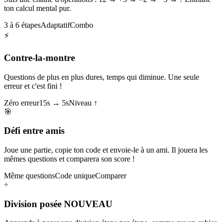
ton calcul mental pur.
3 à 6 étapes
Adaptatif
Combo
⚡
Contre-la-montre
Questions de plus en plus dures, temps qui diminue. Une seule
erreur et c'est fini !
Zéro erreur
15s → 5s
Niveau ↑
🎯
Défi entre amis
Joue une partie, copie ton code et envoie-le à un ami. Il jouera les
mêmes questions et comparera son score !
Même questions
Code unique
Comparer
÷
Division posée
NOUVEAU