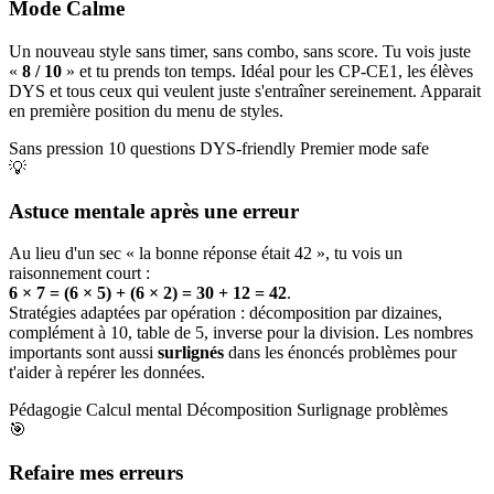
Mode Calme
Un nouveau style sans timer, sans combo, sans score. Tu vois juste
«
8 / 10
» et tu prends ton temps. Idéal pour les CP-CE1, les élèves
DYS et tous ceux qui veulent juste s'entraîner sereinement. Apparait
en première position du menu de styles.
Sans pression
10 questions
DYS-friendly
Premier mode safe
💡
Astuce mentale après une erreur
Au lieu d'un sec « la bonne réponse était 42 », tu vois un
raisonnement court :
6 × 7 = (6 × 5) + (6 × 2) = 30 + 12 = 42
.
Stratégies adaptées par opération : décomposition par dizaines,
complément à 10, table de 5, inverse pour la division. Les nombres
importants sont aussi
surlignés
dans les énoncés problèmes pour
t'aider à repérer les données.
Pédagogie
Calcul mental
Décomposition
Surlignage problèmes
🎯
Refaire mes erreurs