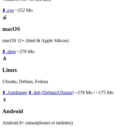
⬇️ .exe
~252 Mo
🍎
macOS
macOS 11+ (Intel & Apple Silicon)
⬇️ .dmg
~270 Mo
🐧
Linux
Ubuntu, Debian, Fedora
⬇️ .AppImage
⬇️ .deb (Debian/Ubuntu)
~278 Mo / ~175 Mo
📱
Android
Android 8+ (smartphones et tablettes)