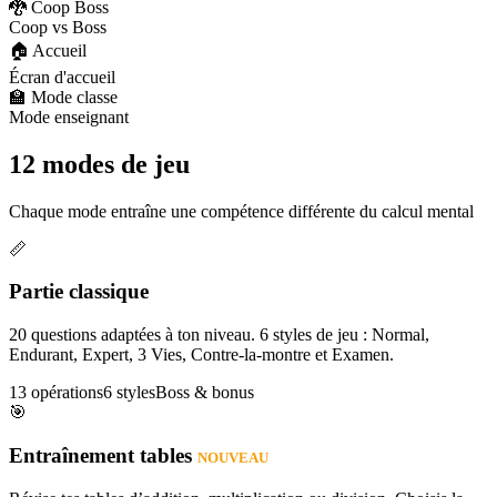
🐉 Coop Boss
Coop vs Boss
🏠 Accueil
Écran d'accueil
🏫 Mode classe
Mode enseignant
12 modes de jeu
Chaque mode entraîne une compétence différente du calcul mental
📏
Partie classique
20 questions adaptées à ton niveau. 6 styles de jeu : Normal,
Endurant, Expert, 3 Vies, Contre-la-montre et Examen.
13 opérations
6 styles
Boss & bonus
🎯
Entraînement tables
NOUVEAU