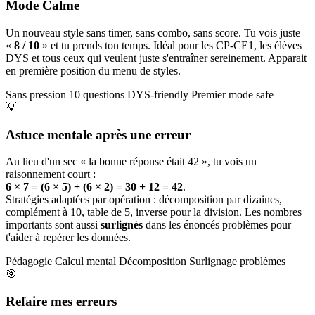
Mode Calme
Un nouveau style sans timer, sans combo, sans score. Tu vois juste
«
8 / 10
» et tu prends ton temps. Idéal pour les CP-CE1, les élèves
DYS et tous ceux qui veulent juste s'entraîner sereinement. Apparait
en première position du menu de styles.
Sans pression
10 questions
DYS-friendly
Premier mode safe
💡
Astuce mentale après une erreur
Au lieu d'un sec « la bonne réponse était 42 », tu vois un
raisonnement court :
6 × 7 = (6 × 5) + (6 × 2) = 30 + 12 = 42
.
Stratégies adaptées par opération : décomposition par dizaines,
complément à 10, table de 5, inverse pour la division. Les nombres
importants sont aussi
surlignés
dans les énoncés problèmes pour
t'aider à repérer les données.
Pédagogie
Calcul mental
Décomposition
Surlignage problèmes
🎯
Refaire mes erreurs