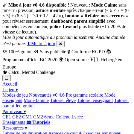
🌿
Mise à jour v0.4.6 disponible !
Nouveau :
Mode Calme
sans
timer ni pression,
astuce mentale
après chaque erreur (« 6 × 7 = (6
× 5) + (6 × 2) = 30 + 12 = 42 »),
bouton « Refaire mes erreurs »
pour réviser sereinement,
dashboard parent simplifié
avec
compétences en couleur,
police Lexend
plus lisible (+15-20 % de
vitesse de lecture).
Mise à jour automatique au prochain lancement. Aucune donnée
n'est perdue.
⬇️ Mettre à jour
✖
💸
100% gratuit
🚫
Sans publicité
🔒
Conforme RGPD
📚
Programme officiel BO 2020
🌍
Open source
🇪🇺
Hébergé en
Europe
🧠
Calcul Mental Challenge
☰
Accueil
Le jeu ▾
Modes de jeu
Nouveautés v0.4.6
Programme scolaire
Mode
enseignant
Mode famille
Tutoriel élève
Tutoriel enseignant
Tutoriel
parent
Jeu gratuit
Par niveau ▾
CE1
CE2
CM1
CM2
6ème
Collège
Lycée
Enseignants
📖 Tutoriels
Ressources ▾
Tables de multiplication
Astuces de calcul
Exercices par niveau