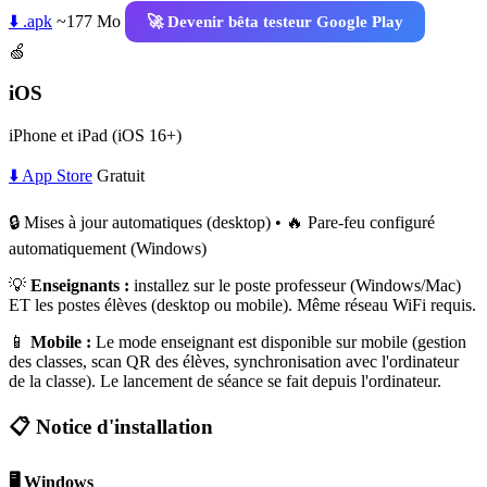
⬇️ .apk
~177 Mo
🚀 Devenir bêta testeur Google Play
🍏
iOS
iPhone et iPad (iOS 16+)
⬇️ App Store
Gratuit
🔒 Mises à jour automatiques (desktop) • 🔥 Pare-feu configuré
automatiquement (Windows)
💡
Enseignants :
installez sur le poste professeur (Windows/Mac)
ET les postes élèves (desktop ou mobile). Même réseau WiFi requis.
📱
Mobile :
Le mode enseignant est disponible sur mobile (gestion
des classes, scan QR des élèves, synchronisation avec l'ordinateur
de la classe). Le lancement de séance se fait depuis l'ordinateur.
📋 Notice d'installation
🖥️ Windows