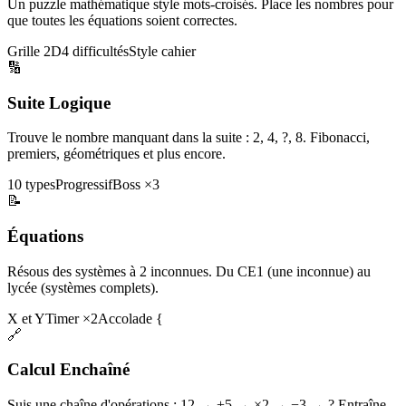
Un puzzle mathématique style mots-croisés. Place les nombres pour
que toutes les équations soient correctes.
Grille 2D
4 difficultés
Style cahier
🔢
Suite Logique
Trouve le nombre manquant dans la suite : 2, 4, ?, 8. Fibonacci,
premiers, géométriques et plus encore.
10 types
Progressif
Boss ×3
📝
Équations
Résous des systèmes à 2 inconnues. Du CE1 (une inconnue) au
lycée (systèmes complets).
X et Y
Timer ×2
Accolade {
🔗
Calcul Enchaîné
Suis une chaîne d'opérations : 12 → +5 → ×2 → −3 → ? Entraîne