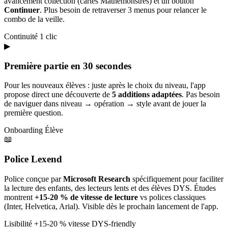
avancement collection (cartes Mathémonstres) et un bouton
Continuer
. Plus besoin de retraverser 3 menus pour relancer le
combo de la veille.
Continuité
1 clic
▶
Première partie en 30 secondes
Pour les nouveaux élèves : juste après le choix du niveau, l'app
propose direct une découverte de
5 additions adaptées
. Pas besoin
de naviguer dans niveau → opération → style avant de jouer la
première question.
Onboarding
Élève
📖
Police Lexend
Police conçue par
Microsoft Research
spécifiquement pour faciliter
la lecture des enfants, des lecteurs lents et des élèves DYS. Études
montrent
+15-20 % de vitesse de lecture
vs polices classiques
(Inter, Helvetica, Arial). Visible dès le prochain lancement de l'app.
Lisibilité
+15-20 % vitesse
DYS-friendly