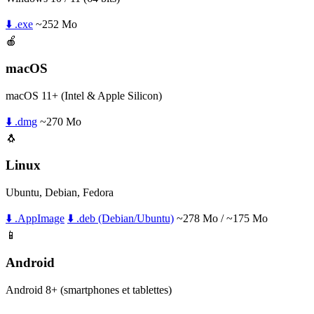
⬇️ .exe
~252 Mo
🍎
macOS
macOS 11+ (Intel & Apple Silicon)
⬇️ .dmg
~270 Mo
🐧
Linux
Ubuntu, Debian, Fedora
⬇️ .AppImage
⬇️ .deb (Debian/Ubuntu)
~278 Mo / ~175 Mo
📱
Android
Android 8+ (smartphones et tablettes)