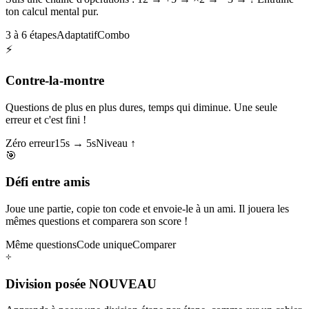
ton calcul mental pur.
3 à 6 étapes
Adaptatif
Combo
⚡
Contre-la-montre
Questions de plus en plus dures, temps qui diminue. Une seule
erreur et c'est fini !
Zéro erreur
15s → 5s
Niveau ↑
🎯
Défi entre amis
Joue une partie, copie ton code et envoie-le à un ami. Il jouera les
mêmes questions et comparera son score !
Même questions
Code unique
Comparer
÷
Division posée
NOUVEAU