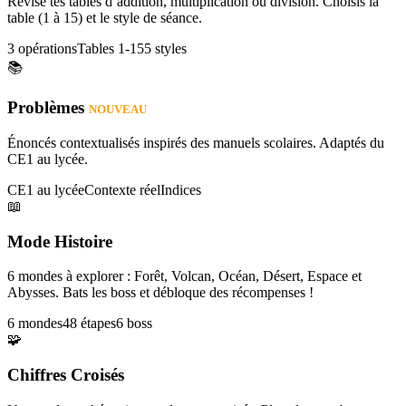
Révise tes tables d’addition, multiplication ou division. Choisis la
table (1 à 15) et le style de séance.
3 opérations
Tables 1-15
5 styles
📚
Problèmes
NOUVEAU
Énoncés contextualisés inspirés des manuels scolaires. Adaptés du
CE1 au lycée.
CE1 au lycée
Contexte réel
Indices
📖
Mode Histoire
6 mondes à explorer : Forêt, Volcan, Océan, Désert, Espace et
Abysses. Bats les boss et débloque des récompenses !
6 mondes
48 étapes
6 boss
🧩
Chiffres Croisés