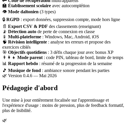
🔑
Code de récupération
multi-appareils
🏫
Établissement scolaire
avec autocomplétion
👁
Mode daltonien
(3 types)
🔒
RGPD
: export données, suppression compte, mode hors ligne
📄
Export CSV & PDF
des classements (enseignant)
📡
Détection auto
de perte de connexion en classe
📱
Multi-plateforme
: Windows, Mac, Android, iOS
🧠
Révision intelligente
: analyse tes erreurs et propose des
exercices ciblés
🎯
Objectifs quotidiens
: 3 défis chaque jour avec bonus XP
👨‍👩‍👧
Mode parent
: code PIN, tableau de bord, limite de temps
📊
Rapport hebdo
: résumé de ta progression de la semaine
🎵
Musique de fond
: ambiance sonore pendant les parties
🌿 Version 0.4.6 — Mai 2026
Pédagogie d'abord
Une mise à jour entièrement focalisée sur l'apprentissage et
l'expérience d'usage : moins de pression, plus de feedback formatif,
plus de lisibilité.
🌿