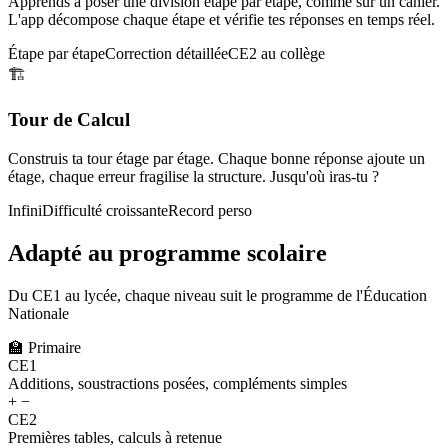
Apprends à poser une division étape par étape, comme sur un cahier.
L'app décompose chaque étape et vérifie tes réponses en temps réel.
Étape par étape
Correction détaillée
CE2 au collège
🏗️
Tour de Calcul
Construis ta tour étage par étage. Chaque bonne réponse ajoute un
étage, chaque erreur fragilise la structure. Jusqu'où iras-tu ?
Infini
Difficulté croissante
Record perso
Adapté au programme scolaire
Du CE1 au lycée, chaque niveau suit le programme de l'Éducation
Nationale
🏫
Primaire
CE1
Additions, soustractions posées, compléments simples
+ −
CE2
Premières tables, calculs à retenue