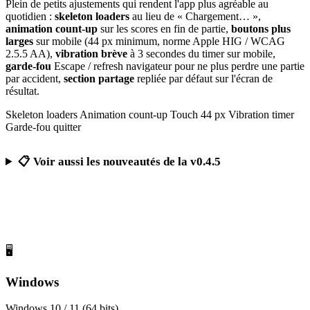
Plein de petits ajustements qui rendent l'app plus agréable au
quotidien :
skeleton loaders
au lieu de « Chargement… »,
animation count-up
sur les scores en fin de partie,
boutons plus
larges
sur mobile (44 px minimum, norme Apple HIG / WCAG
2.5.5 AA),
vibration brève
à 3 secondes du timer sur mobile,
garde-fou
Escape / refresh navigateur pour ne plus perdre une partie
par accident,
section partage
repliée par défaut sur l'écran de
résultat.
Skeleton loaders
Animation count-up
Touch 44 px
Vibration timer
Garde-fou quitter
📋 Voir aussi les nouveautés de la v0.4.5
Télécharger Calcul Mental Challenge
Gratuit, sans publicité, sans compte obligatoire
🖥️
Windows
Windows 10 / 11 (64 bits)