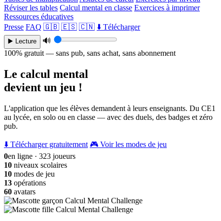
Réviser les tables
Calcul mental en classe
Exercices à imprimer
Ressources éducatives
Presse
FAQ
🇬🇧
🇪🇸
🇨🇳
⬇️ Télécharger
🔊
▶️ Lecture
100% gratuit — sans pub, sans achat, sans abonnement
Le calcul mental
devient un jeu !
L'application que les élèves demandent à leurs enseignants. Du CE1
au lycée, en solo ou en classe — avec des duels, des badges et zéro
pub.
⬇️ Télécharger gratuitement
🎮 Voir les modes de jeu
0
en ligne · 323 joueurs
10
niveaux scolaires
10
modes de jeu
13
opérations
60
avatars